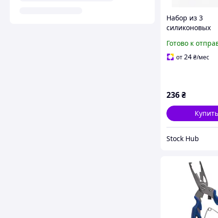
Набор из 3
силиконовых
рыболовных п
Готово к отпра
12см Expert Pr
Soft Gear 25 GR
24
от
₴
/мес
Приманки для 
хищной рыбы
236
₴
Купит
Stock Hub