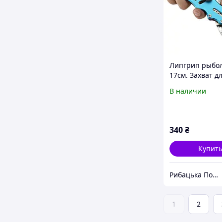
Липгрип рыбо
17см. Захват д
рыбалки. Челю
В наличии
удерживатель 
рыбы
340
₴
Купит
Рибацька Пошта
1
2