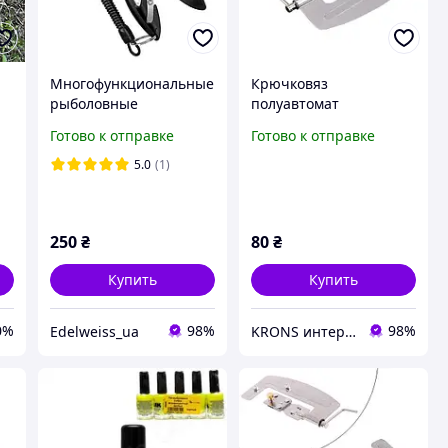
Многофункциональные
Крючковяз
рыболовные
полуавтомат
плоскогубцы.
рыболовный, узловяз
Готово к отправке
Готово к отправке
Плоскогубцы для
для вязания крючков к
рыбалки Черные (1861)
леске
5.0
(1)
250
₴
80
₴
Купить
Купить
0%
98%
98%
Edelweiss_ua
KRONS интернет- магазин