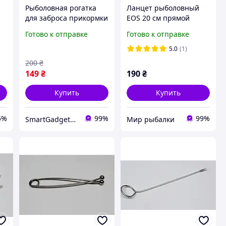
Рыболовная рогатка
Ланцет рыболовный
для заброса прикормки
EOS 20 см прямой
и закорма рыбы /
Готово к отправке
Готово к отправке
Зелёная
5.0
(1)
200
₴
149
₴
190
₴
Купить
Купить
5%
99%
99%
SmartGadgetUA
Мир рыбалки