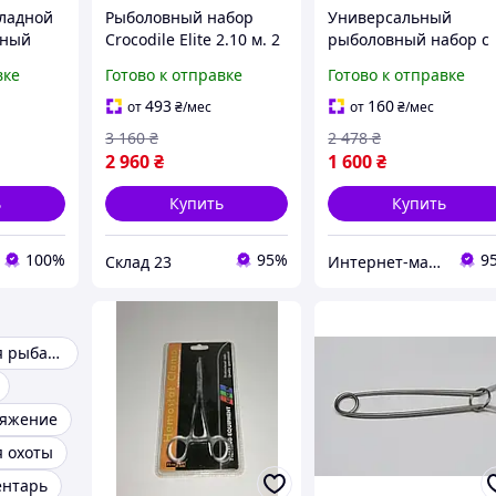
ладной
Рыболовный набор
Универсальный
дный
Crocodile Elite 2.10 м. 2
рыболовный набор с
кладной
спиннинга в сборе +
приманками 20в1
вке
Готово к отправке
Готово к отправке
чехол
r Стулья
493
160
от
₴
/мес
от
₴
/мес
3 160
₴
2 478
₴
2 960
₴
1 600
₴
ь
Купить
Купить
100%
95%
9
Склад 23
Интернет-магазин "VINT"
Аксессуары для рыбалки
ряжение
я охоты
ентарь