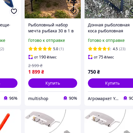
лещи-
Рыболовный набор
Донная рыболовная
мечта рыбака 30 в 1 в
коса рыболовная
сумке подарок рыбаку
донная для рыбалки
вке
Готово к отправке
Готово к отправке
коллеге комплект
стальная грабли
удочек и снастей с
Качество
(2)
5.0
(1)
4.5
(23)
прикормкой
190
75
от
₴
/мес
от
₴
/мес
2 599
₴
1 899
₴
750
₴
ь
Купить
Купить
96%
90%
9
multishop
Агромаркет YAGRO