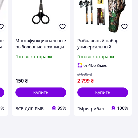
ые
Многофункциональные
Рыболовный набор
ы
рыболовные ножницы
универсальный
Fishing Scissors 601
"Элит"Apache
Готово к отправке
Готово к отправке
Navigators new 2.10м
466
от
₴
/мес
3 009
₴
150
₴
2 799
₴
Купить
Купить
9%
99%
100%
ВСЕ ДЛЯ РЫБАЛКИ
"Мрія рибалки" Магазин рибальських снастей