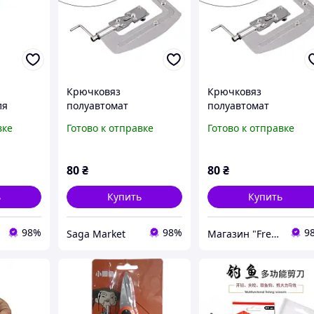
Крючковяз
Крючковяз
ля
полуавтомат
полуавтомат
ючка,
рыболовный, узловяз
рыболовный, узловяз
вке
Готово к отправке
Готово к отправке
для вязания крючков к
для вязания крючков
леске
леске
80
₴
80
₴
ь
Купить
Купить
98%
98%
9
Saga Market
Магазин "Freedelivery"