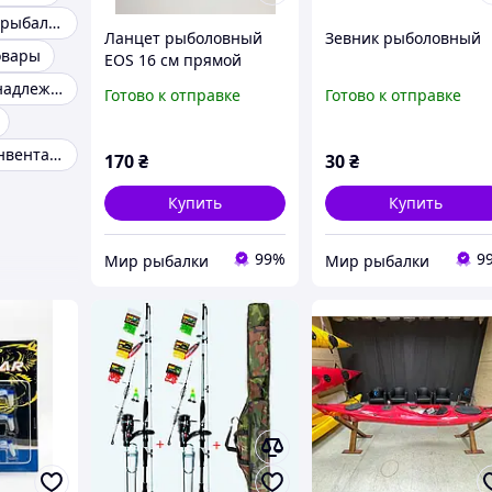
Аксесуары для рыбалки
Ланцет рыболовный
Зевник рыболовный
овары
EOS 16 см прямой
Рыбацкие принадлежности
Готово к отправке
Готово к отправке
Рыболовный инвентарь
170
₴
30
₴
Купить
Купить
99%
9
Мир рыбалки
Мир рыбалки