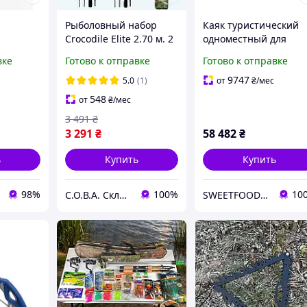
Рыболовный набор
Каяк туристический
Crocodile Elite 2.70 м. 2
одноместный для
риманок
спиннинга + чехол
спорта, рыбалки
вке
Готово к отправке
Готово к отправке
edator
Seabird Expedition
Afjord kayak рыбацки
9747
5.0
(1)
от
₴
/мес
ловли
байдарка
548
от
₴
/мес
3 491
₴
3 291
₴
58 482
₴
ь
Купить
Купить
98%
100%
10
С.О.В.А. Склад оригинальных вещей в ассортименте
SWEETFOOD интернет магазин