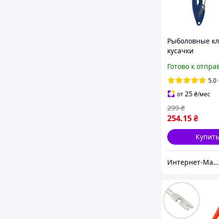
Рыболовные к
кусачки
Готово к отпра
5.0
25
от
₴
/мес
299
₴
254
.15
₴
Купит
Интернет-Магазин "Uniqum Style". Создай свой уникальный стиль!