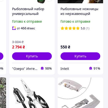
Рыболовный набор
Рыболовные ножницы
универсальный
из нержавеющей
"Элит"Apache
стали
Готово к отправке
Готово к отправке
Navigators new 2.10м
многофункциональные
й,
5 в 1
466
от
₴
/мес
5.0
(1)
3 004
₴
2 794
₴
550
₴
Купить
Купить
0%
98%
91%
"Озеро" Интернет-магазин
InteX