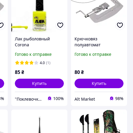
Лак рыболовный
Крючковяз
Corona
полуавтомат
фрюорисцентный
рыболовный, узловяз
Готово к отправке
Готово к отправке
 к
желтый
для вязания крючков к
леске
4.0
(1)
85
₴
80
₴
Купить
Купить
8%
100%
98%
"Поклевочка" - магазин товаров для рыбалки
Alt Market