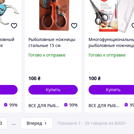
ловный
Рыболовные ножницы
Многофункциональн
ля
стальные 15 см
рыболовные ножниц
стной
Fishing Scissors 601
Готово к отправке
Готово к отправке
для
100
₴
100
₴
ь
Купить
Купить
99%
99%
9
ВСЕ ДЛЯ РЫБАЛКИ
ВСЕ ДЛЯ РЫБАЛКИ
3
...
Вперед
Показано 1 - 29 товаров из 8000+