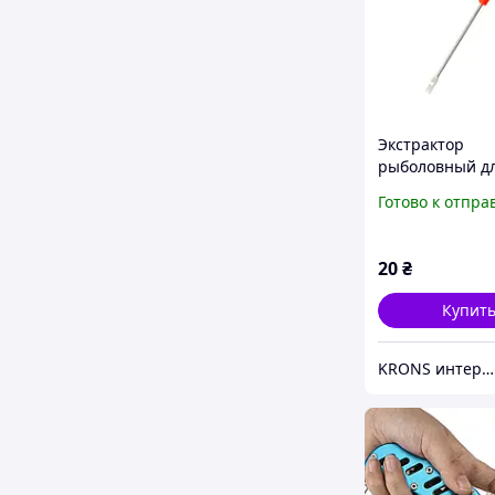
Экстрактор
рыболовный д
извлечения кр
Готово к отпра
игловой
20
₴
Купит
KRONS интернет- магазин