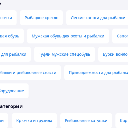
е
рючки
Рыбацкое кресло
Легкие сапоги для рыбалки
вая обувь
Мужская обувь для охоты и рыбалки
Сапог
 для рыбалки
Туфли мужские спецобувь
Бурки войл
ыбалки и рыболовные снасти
Принадлежности для рыбалки
борудование
категории
ки
Крючки и грузила
Рыболовные катушки
Кор