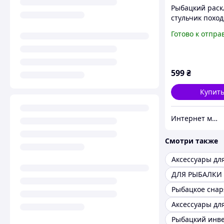
Рыбацкий раск
стульчик похо
Стул рыбака с
Готово к отпра
усиленный для
рыбалки Range
рыбацкие
599
₴
Купит
Интернет магазин Mega Shop
Смотри также
ДЛЯ РЫБАЛКИ
Рыбацкое сна
Аксессуары дл
Рыбацкий инв