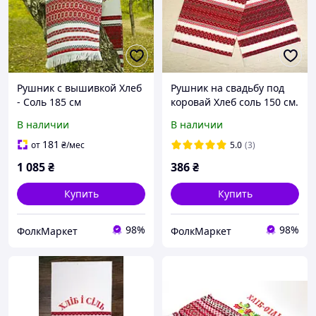
Рушник с вышивкой Хлеб
Рушник на свадьбу под
- Соль 185 см
коровай Хлеб соль 150 см.
В наличии
В наличии
181
от
₴
/мес
5.0
(3)
1 085
₴
386
₴
Купить
Купить
98%
98%
ФолкМаркет
ФолкМаркет