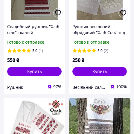
Свадебный рушник "Хліб і
Рушник весільний
сіль" тканый
обрядовий "Хліб Сіль" під
1,8*0,36метра 18АМ24
коровай із срібним
Готово к отправке
Готово к отправке
напиленням
5.0
(1)
5.0
(2)
550
₴
250
₴
Купить
Купить
97%
100%
Рушник
Весільний салон «Ніколь»