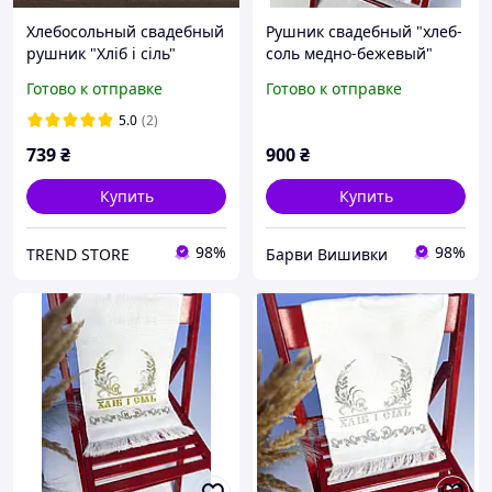
Хлебосольный свадебный
Рушник свадебный "хлеб-
рушник "Хліб і сіль"
соль медно-бежевый"
33х190 см (арт. RU-002)
Готово к отправке
Готово к отправке
5.0
(2)
739
₴
900
₴
Купить
Купить
98%
98%
TREND STORE
Барви Вишивки