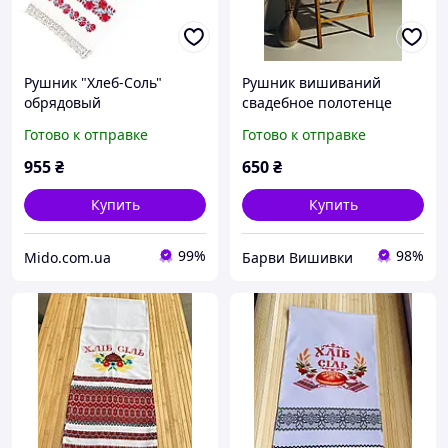
Рушник "Хлеб-Соль"
Рушник вишиваний
обрядовый
свадебное полотенце
хлеб-соль
Готово к отправке
Готово к отправке
955
₴
650
₴
Купить
Купить
99%
98%
Mido.com.ua
Барви Вишивки