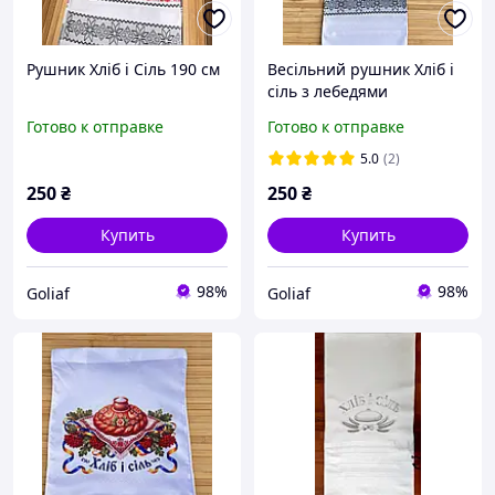
Рушник Хліб і Сіль 190 см
Весільний рушник Хліб і
сіль з лебедями
Готово к отправке
Готово к отправке
5.0
(2)
250
₴
250
₴
Купить
Купить
98%
98%
Goliaf
Goliaf