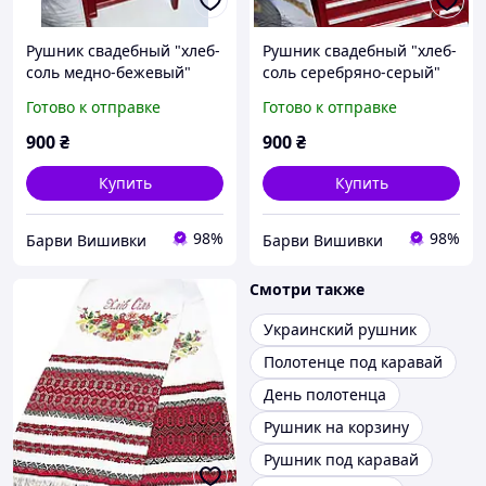
Рушник свадебный "хлеб-
Рушник свадебный "хлеб-
соль медно-бежевый"
соль серебряно-серый"
Готово к отправке
Готово к отправке
900
₴
900
₴
Купить
Купить
98%
98%
Барви Вишивки
Барви Вишивки
Смотри также
Украинский рушник
Полотенце под каравай
День полотенца
Рушник на корзину
Рушник под каравай