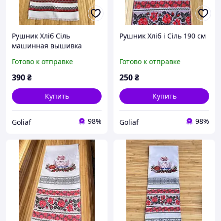
Рушник Хліб Сіль
Рушник Хліб і Сіль 190 см
машинная вышивка
Готово к отправке
Готово к отправке
390
₴
250
₴
Купить
Купить
98%
98%
Goliaf
Goliaf