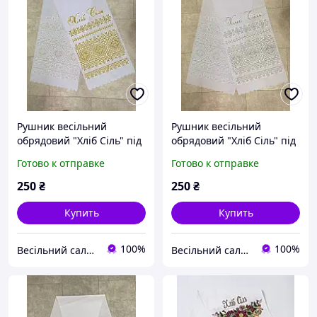
Рушник весільний
Рушник весільний
обрядовий "Хліб Сіль" під
обрядовий "Хліб Сіль" під
коровай із золотим
коровай із срібним
Готово к отправке
Готово к отправке
напиленням (орнамент)
напиленням (орнамент)
250
₴
250
₴
Купить
Купить
100%
100%
Весільний салон «Ніколь»
Весільний салон «Ніколь»