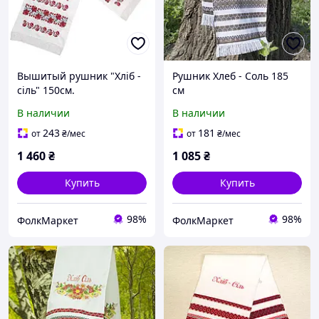
Вышитый рушник "Хліб -
Рушник Хлеб - Соль 185
сіль" 150см.
см
В наличии
В наличии
243
181
от
₴
/мес
от
₴
/мес
1 460
₴
1 085
₴
Купить
Купить
98%
98%
ФолкМаркет
ФолкМаркет