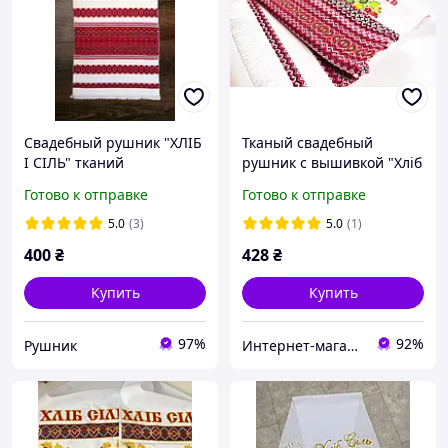
Свадебный рушник "ХЛІБ
Тканый свадебный
І СІЛЬ" тканий
рушник с вышивкой "Хліб
1,5*0,36метра 15А20
сіль" 1,9 м
Готово к отправке
Готово к отправке
5.0
(3)
5.0
(1)
400
₴
428
₴
Купить
Купить
97%
92%
Рушник
Интернет-магазин "Патриотика"