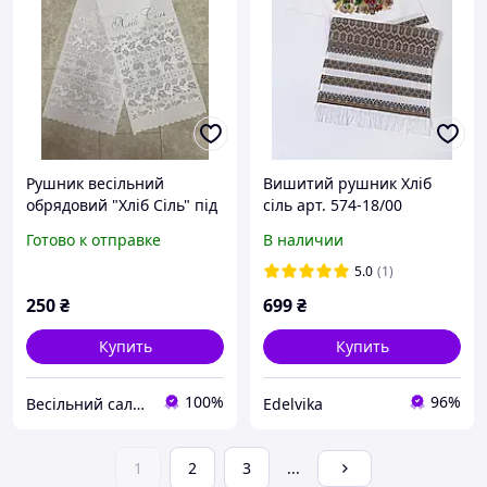
Рушник весільний
Вишитий рушник Хліб
обрядовий "Хліб Сіль" під
сіль арт. 574-18/00
коровай із срібним
бежевий
Готово к отправке
В наличии
напиленням (калина)
5.0
(1)
250
₴
699
₴
Купить
Купить
100%
96%
Весільний салон «Ніколь»
Edelvika
1
2
3
...