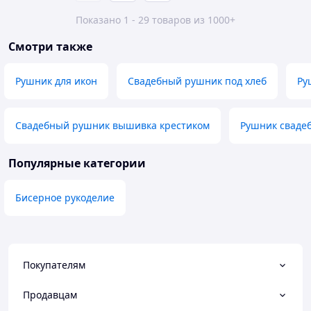
Показано 1 - 29 товаров из 1000+
Смотри также
Рушник для икон
Свадебный рушник под хлеб
Ру
Свадебный рушник вышивка крестиком
Рушник сваде
Популярные категории
Бисерное рукоделие
Покупателям
Продавцам