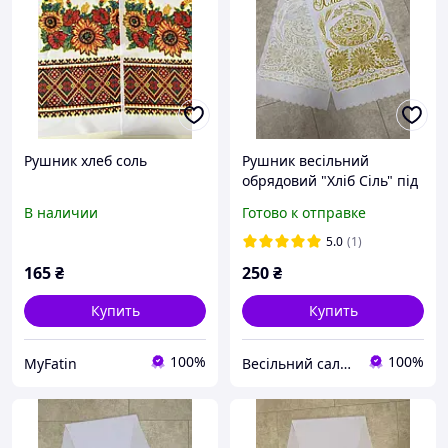
Рушник хлеб соль
Рушник весільний
обрядовий "Хліб Сіль" під
коровай із золотим
В наличии
Готово к отправке
напиленням
5.0
(1)
165
₴
250
₴
Купить
Купить
100%
100%
MyFatin
Весільний салон «Ніколь»