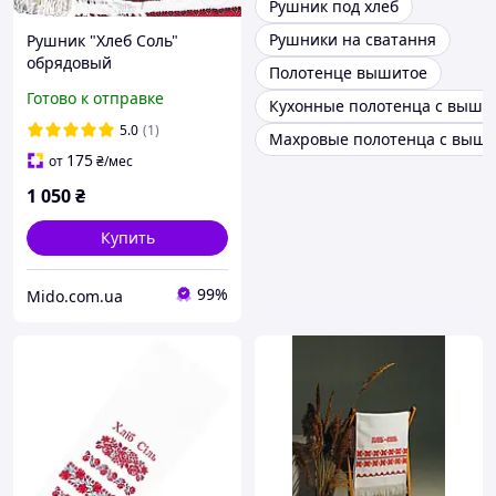
Рушник под хлеб
Рушники на сватання
Рушник "Хлеб Соль"
обрядовый
Полотенце вышитое
Готово к отправке
Кухонные полотенца с выши
5.0
(1)
Махровые полотенца с выш
175
от
₴
/мес
1 050
₴
Купить
99%
Mido.com.ua