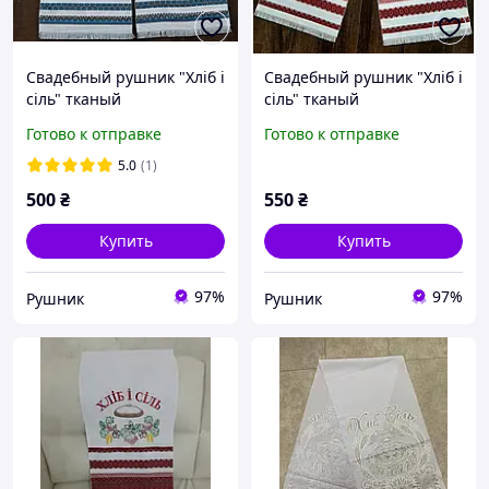
Свадебный рушник "Хліб і
Свадебный рушник "Хліб і
сіль" тканый
сіль" тканый
1,8*0,36метра 18АГ20
1,8*0,36метра 18АМ23
Готово к отправке
Готово к отправке
5.0
(1)
500
₴
550
₴
Купить
Купить
97%
97%
Рушник
Рушник