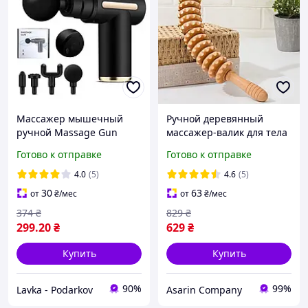
Массажер мышечный
Ручной деревянный
ручной Massage Gun
массажер-валик для тела
Аккумуляторный
43 см
Готово к отправке
Готово к отправке
перкуссионный
Массажный 4 насадки
4.0
(5)
4.6
(5)
для рук ног шеи
30
63
от
₴
/мес
от
₴
/мес
374
₴
829
₴
299
.20
₴
629
₴
Купить
Купить
90%
99%
Lavka - Podarkov
Asarin Company