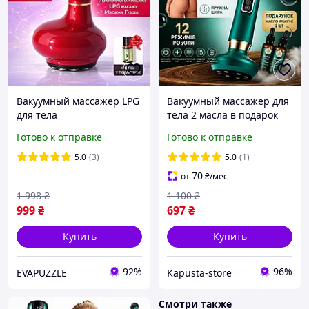
Вакуумный массажер LPG
Вакуумный массажер для
для тела
тела 2 масла в подарок
антицеллюлитный
роликовый
Готово к отправке
Готово к отправке
баночный gua sha для
электрический с 12
коррекции фигуры с
режимами и подогревом
5.0
(3)
5.0
(1)
подогревом 9 режимов
кожи
70
от
₴
/мес
1 998
₴
1 100
₴
999
₴
697
₴
Купить
Купить
92%
96%
EVAPUZZLE
Kapusta-store
Смотри также