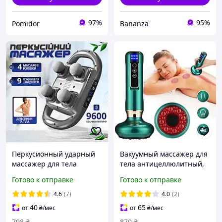
97%
95%
Pomidor
Bananza
Перкусионный ударный
Вакуумный массажер для
массажер для тела
тела антицеллюлитный,
вибрационный
баночный массажер с
Готово к отправке
Готово к отправке
мышечный пистолет
инфракрасным
инфракрасный массаж 4
прогревом
4.6
(7)
4.0
(2)
головки 9 режимов
40
65
от
₴
/мес
от
₴
/мес
798
₴
870
₴