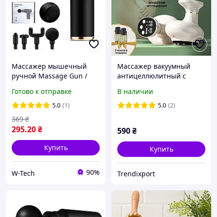
Массажер мышечный
Массажер вакуумный
ручной Massage Gun /
антицеллюлитный с
Перкуссионный массажер
инфракрасным
Готово к отправке
В наличии
с 4 насадками / Массажер
подогревом 1110
для тела / Ручной масса
5.0
(1)
5.0
(2)
369
₴
295
.20
₴
590
₴
Купить
Купить
90%
W-Tech
Trendixport