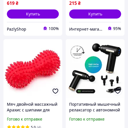
619
₴
215
₴
Купить
Купить
100%
95%
PazlyShop
Интернет-магазин "Dianora-Style"
Мяч двойной массажный
Портативный мышечный
Арахис с шипами для
релаксатор с автономной
расслабления мышц и
работой до 6 часов
Готово к отправке
Готово к отправке
массажа для детей и
взрослых жесткий 16*7
5.0
(4)