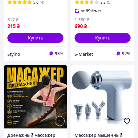
живота, ног и спины из
подогревом для тела 12
5.0
(4)
3.8
(5)
натурального бука 19х8
режимов от целлюлита
69
от
₴
/мес
см
портативный
817
₴
1 380
₴
215
₴
690
₴
Купить
Купить
93%
92%
Stylno
S-Market
Дренажный массажер
Массажер мышечный