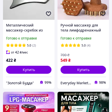
Металлический
Ручной массажер для
массажер-скребок из
тела лимфодренажный
нержавеющей стали 304,
для обработки живота,
Готово к отправке
Готово к отправке
125×75×4 мм, 160 г
спины, бедер, шеи,
головы и поясницы
5.0
(2)
5.0
(4)
42
от
₴
/мес
700
₴
422
₴
549
₴
Купить
Купить
99%
98%
"Золотой Будда"
Everyday Market 0965612251