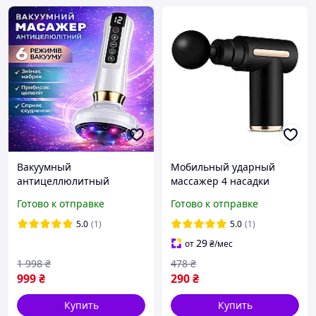
Вакуумный
Мобильный ударный
антицеллюлитный
массажер 4 насадки
массажер с
Готово к отправке
Готово к отправке
инфракрасным
подогревом и EMS 12
5.0
(1)
5.0
(1)
режимов аккумуляторный
29
от
₴
/мес
USB для коррекции
1 998
₴
478
₴
фигуры
999
₴
290
₴
Купить
Купить