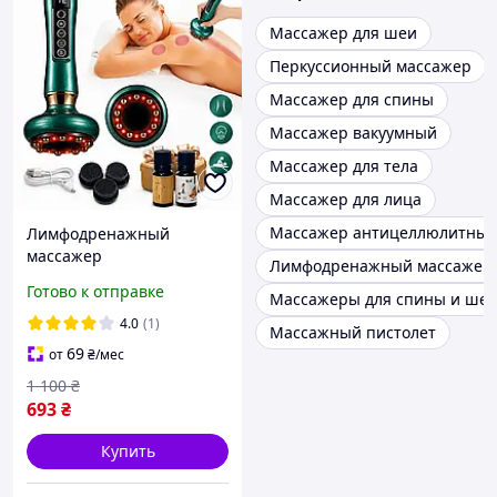
Массажер для шеи
Перкуссионный массажер
Массажер для спины
Массажер вакуумный
Массажер для тела
Массажер для лица
Массажер антицеллюлитны
Лимфодренажный
массажер
Лимфодренажный массажер
антицеллюлитный 12
Готово к отправке
Массажеры для спины и ше
режимов 2 масла в
комплекте портативный
4.0
(1)
Массажный пистолет
аккумуляторный для тела
69
от
₴
/мес
и живота
1 100
₴
693
₴
Купить