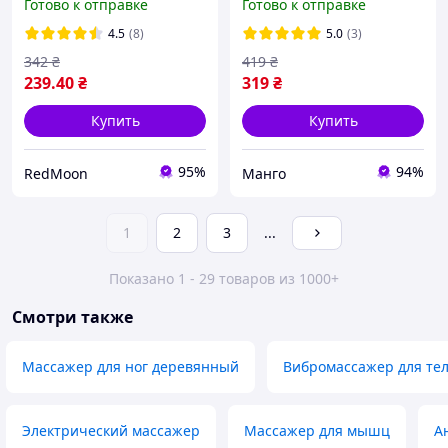
Готово к отправке
Готово к отправке
Массажный пистолет /
LY-313
Перкуссионный массажер
4.5
(8)
5.0
(3)
342
₴
419
₴
239
.40
₴
319
₴
Купить
Купить
95%
94%
RedMoon
Манго
1
2
3
...
Показано 1 - 29 товаров из 1000+
Смотри также
Массажер для ног деревянный
Вибромассажер для те
Электрический массажер
Массажер для мышц
А