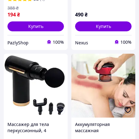
см
388
₴
194
₴
490
₴
Купить
Купить
100%
100%
PazlyShop
Nexus
Массажер для тела
Аккумуляторная
перкуссионный, 4
массажная
насадки, Gun Massager /
антицеллюлитная банка