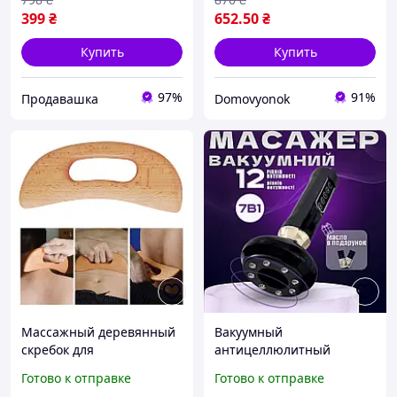
399
₴
652
.50
₴
Купить
Купить
97%
91%
Продавашка
Domovyonok
Массажный деревянный
Вакуумный
скребок для
антицеллюлитный
антицеллюлитного
массажер с
Готово к отправке
Готово к отправке
массажа. Гуаша для
инфракрасным