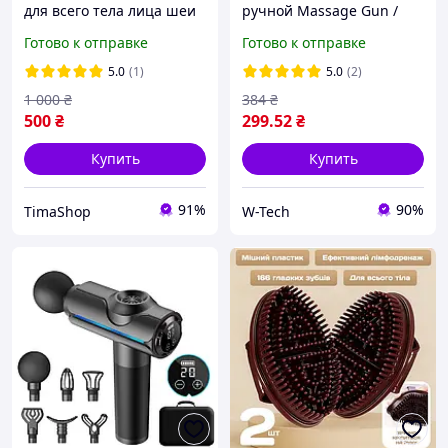
для всего тела лица шеи
ручной Massage Gun /
спины мышц
Перкуссионный массажер
Готово к отправке
Готово к отправке
лимфодренажный
с 4 насадками / Массажер
деревянный
для тела Аккумуляторний
5.0
(1)
5.0
(2)
антицеллюлитный
1 000
₴
384
₴
ручной перкуссионный
500
₴
299
.52
₴
портативный
Купить
Купить
91%
90%
TimaShop
W-Tech