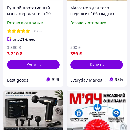
Ручной портативный
Массажер для тела
массажер для тела 20
содержит 166 гладких
скор. массажный
закругленных зубцов,
Готово к отправке
Готово к отправке
пистолет - вибрационный
улучшающих
ударный перкуссионный
кровообращение и тонус
5.0
(3)
массажер
мышц
321
от
₴
/мес
3 880
₴
500
₴
3 210
₴
359
₴
Купить
Купить
91%
98%
Best goods
Everyday Market 0965612251