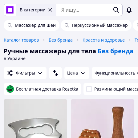
В категории
Массажер для шеи
Перкуссионный массажер
Каталог товаров
Без бренда
Красота и здоровье
Т
Ручные массажеры для тела
Без бренда
в Украине
Фильтры
Цена
Функциональность 
Бесплатная доставка Rozetka
Разминающий масс