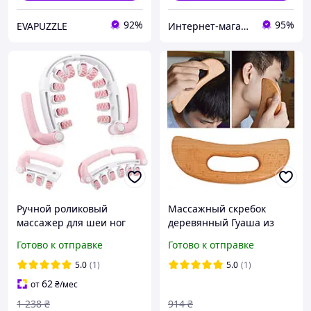
92%
95%
EVAPUZZLE
Интернет-магазин "VINT"
Ручной роликовый
Массажный скребок
массажер для шеи ног
деревянный Гуаша из
рук универсальный
бука для лица и тела.
Готово к отправке
Готово к отправке
антицеллюлитный
Двухсторонний
разборной массажер с
инструмент для
5.0
(1)
5.0
(1)
роликами для тела
лимфодренажа и снятие
62
от
₴
/мес
напряжения 19×8 см
1 238
₴
914
₴