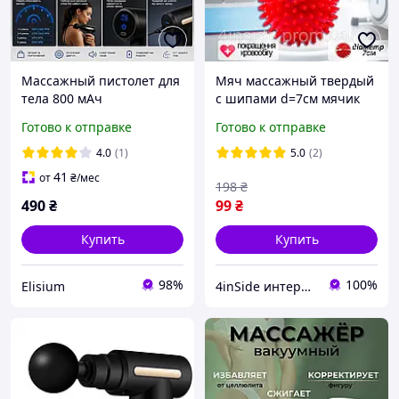
Массажный пистолет для
Мяч массажный твердый
тела 800 мАч
с шипами d=7см мячик
портативный
для массажа стопы ног
Готово к отправке
Готово к отправке
перкуссионный массажер
шеи спины для детей и
6 часов работы
взрослых
4.0
(1)
5.0
(2)
41
от
₴
/мес
198
₴
490
₴
99
₴
Купить
Купить
98%
100%
Elisium
4inSide интернет-магазин товаров для дома и здоровья