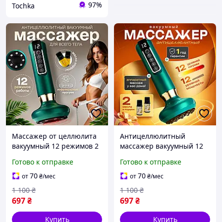
97%
Tochka
Массажер от целлюлита
Антицеллюлитный
вакуумный 12 режимов 2
массажер вакуумный 12
масла в комплекте
режимов 2 масла в
Готово к отправке
Готово к отправке
инфракрасный баночный
подарок
ручной для живота и ног
лимфодренажный
70
70
от
₴
/мес
от
₴
/мес
аккумуляторный для
1 100
₴
1 100
₴
подтяжки кожи тела
697
₴
697
₴
Купить
Купить