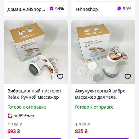
94%
95%
ДомашнийShop🏡✨ - заказ онлайн, не выходя из дома💕
Tehnoshop
Вибрационный пистолет
Аккумуляторный вибро-
Relax, Ручной массажер
массажер для тела,
для шеи ног, Спортивный
Массажер для
Готово к отправке
Готово к отправке
массажер для спины ME-
разминания мышц
35
Ручной массажер спины
69
от
₴
/мес
и тела ST-56
1 386
₴
1 528
₴
693
₴
835
₴