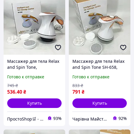
Массажер для тела Relax
Массажер для тела Relax
and Spin Tone,
and Spin Tone SH-658,
антицеллюлитный вибро
антицеллюлитный вибро
Готово к отправке
Готово к отправке
массажер для домашнего
массажер. Цвет: желтый
использования, желтый
745
₴
833
₴
536
.40
₴
791
₴
Купить
Купить
93%
92%
ПростоShop🛒 - онлайн магазин простых товаров💡
Чарівна Майстерня