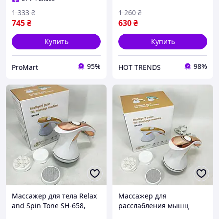
спины ZH-64
1 333
₴
1 260
₴
745
₴
630
₴
Купить
Купить
95%
98%
ProMart
HOT TRENDS
Массажер для тела Relax
Массажер для
and Spin Tone SH-658,
расслабления мышц
антицеллюлитный вибро
после нагрузок,