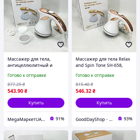
Массажер для тела,
Массажер для тела Relax
антицеллюлитный и
and Spin Tone SH-658,
удобный для домашнего
комфорт и расслабление
Готово к отправке
Готово к отправке
использования, улучшает
каждый день.
кровообращение и
877
.25
₴
815
.40
₴
расслабляет мышцы
543
.90
₴
546
.32
₴
Купить
Купить
91%
93%
MegaМаркетUA — ваш заказ уже в пути 🚚📦✨
GoodDayShop - Онлайн магазин различных товаров