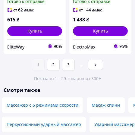
Готово к отправке
Готово к отправке
массажер. Цвет: желтый
Электрический массажер
для шеи и поясницы FQ-
62
144
от
₴
/мес
от
₴
/мес
48
615
₴
1 438
₴
Купить
Купить
90%
95%
EliteWay
ElectroMax
1
2
3
...
Показано 1 - 29 товаров из 300+
Смотри также
Массажер с 6 режимами скорости
Масаж спини
Перкуссионный ударный массажер
Ударный массажер