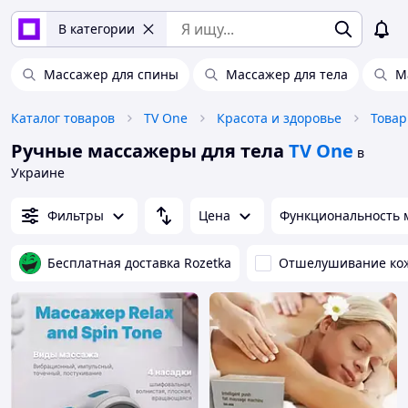
В категории
Массажер для спины
Массажер для тела
М
Каталог товаров
TV One
Красота и здоровье
Товар
Ручные массажеры для тела
TV One
в
Украине
Фильтры
Цена
Функциональность 
Бесплатная доставка Rozetka
Отшелушивание кож