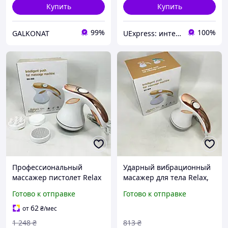
Купить
Купить
99%
100%
GALKONAT
UExpress: интернет-магазин
Профессиональный
Ударный вибрационный
массажер пистолет Relax
масажер для тела Relax,
and Spin Tone SH-658,
Массажер для зоны
Готово к отправке
Готово к отправке
Электрический аппарат
спины Массажер
для массажа RH-35
удобный спины BZ-72
62
от
₴
/мес
1 248
₴
813
₴