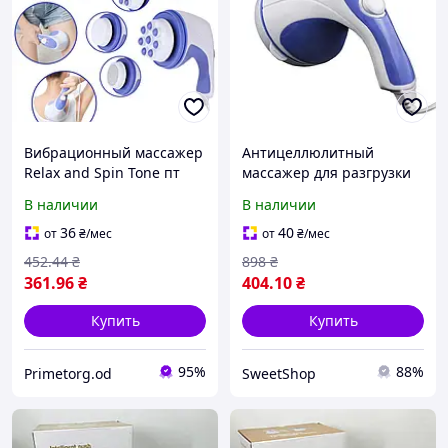
Вибрационный массажер
Антицеллюлитный
Relax and Spin Tone пт
массажер для разгрузки
мышц и суставов, ручной
В наличии
В наличии
вибромассажер для
спины Relax Spin Tone
36
40
от
₴
/мес
от
₴
/мес
qwr
452
.44
₴
898
₴
361
.96
₴
404
.10
₴
Купить
Купить
95%
88%
Primetorg.od
SweetShop