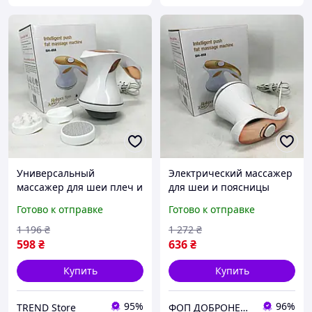
Универсальный
Электрический массажер
массажер для шеи плеч и
для шеи и поясницы
спины Relax and Spin
Relax and Spin Tone SH-
Готово к отправке
Готово к отправке
Tone SH-658, Ударный
658, Массажер в виде
массажер для ягодиц OV-
пистолета EW-37
1 196
₴
1 272
₴
18
598
₴
636
₴
Купить
Купить
95%
96%
TREND Store
ФОП ДОБРОНЕЦЬКА С.М.