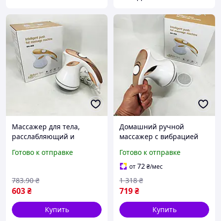
Массажер для тела,
Домашний ручной
расслабляющий и
массажер с вибрацией
снимающий напряжение,
Relax, Ударный вибро-
Готово к отправке
Готово к отправке
для ежедневного
массажер для спины,
использования и ухода за
Ручной массажный
72
от
₴
/мес
здоровьем
пистолет YI-13
783
.90
₴
1 318
₴
603
₴
719
₴
Купить
Купить