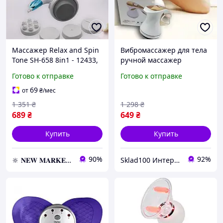
Массажер Relax and Spin
Вибромассажер для тела
Tone SH-658 8in1 - 12433,
ручной массажер
Массажный аппарат для
антицилюлит
Готово к отправке
Готово к отправке
тела
электрический
вибрационный
69
от
₴
/мес
мышечный
1 351
₴
1 298
₴
689
₴
649
₴
Купить
Купить
90%
92%
🔆 𝐍𝐄𝐖 𝐌𝐀𝐑𝐊𝐄𝐓 🔆 – Продукция премиум-класса от официального представителя!
Sklad100 Интернет-магазин доступных товаров для дома и всей семьи.