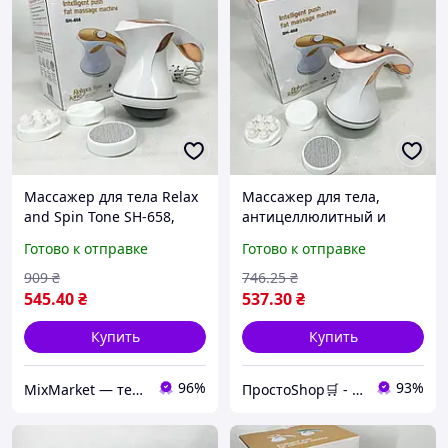
Массажер для тела Relax
Массажер для тела,
and Spin Tone SH-658,
антицеллюлитный и
антицеллюлитный
портативный, для
Готово к отправке
Готово к отправке
вибромассаж для
расслабления и
здоровья
улучшения
909
₴
746
.25
₴
кровообращения
545
.40
₴
537
.30
₴
Купить
Купить
96%
93%
MixMarket — территория низких цен!💝🎁
ПростоShop🛒 - онлайн магазин простых товаров💡