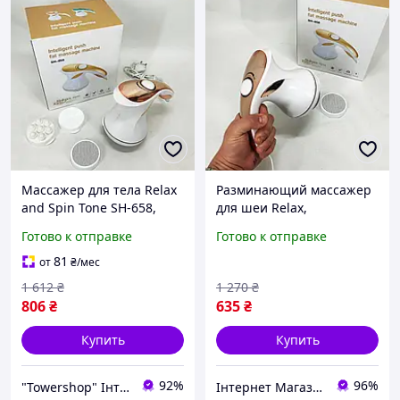
Массажер для тела Relax
Разминающий массажер
and Spin Tone SH-658,
для шеи Relax,
антицеллюлитный вибро
Спортивный массажер
Готово к отправке
Готово к отправке
массажер. Цвет: желтый
для спины Массажеры
sea
для шеи вибромассажа
81
от
₴
/мес
CE-58
1 612
₴
1 270
₴
806
₴
635
₴
Купить
Купить
92%
96%
"Towershop" Інтернет-магазин
Інтернет Магазин "Tano"