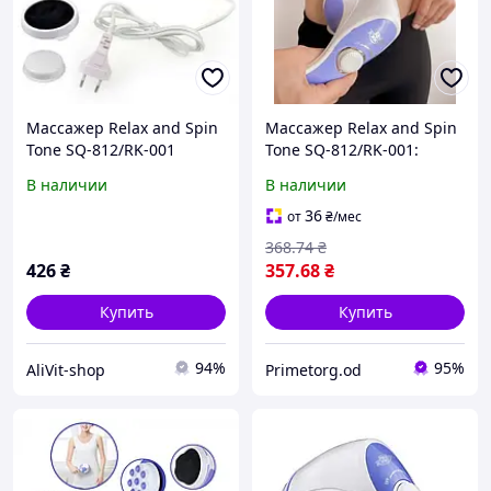
Массажер Relax and Spin
Массажер Relax and Spin
Tone SQ-812/RK-001
Tone SQ-812/RK-001:
вибрационный массаж, 6
В наличии
В наличии
режимов, 2500 об/мин
36
от
₴
/мес
368
.74
₴
426
₴
357
.68
₴
Купить
Купить
94%
95%
AliVit-shop
Primetorg.od