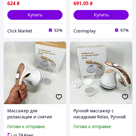
624
₴
691
.05
₴
Купить
Купить
92%
97%
Click Market
Cosmoplay
Массажер для
Ручной массажер с
релаксации и снятия
насадками Relax, Ручной
стресса Relax and Spin
вибро массажер для тела
Готово к отправке
Готово к отправке
Tone SH-658,
с программами CA-42
Вибрационный массаж
74
от
₴
/мес