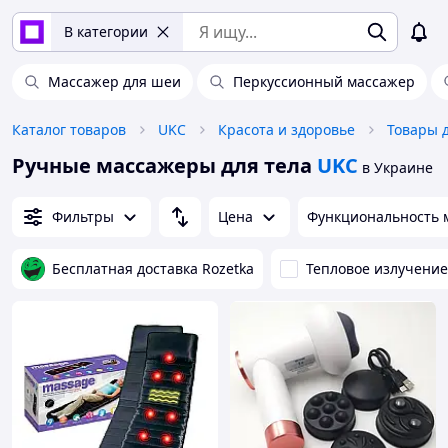
В категории
Массажер для шеи
Перкуссионный массажер
Каталог товаров
UKC
Красота и здоровье
Товары 
Ручные массажеры для тела
UKC
в Украине
Фильтры
Цена
Функциональность 
Бесплатная доставка Rozetka
Тепловое излучение