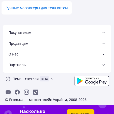
Ручные массажеры для тела оптом
Покупателям
Продавцам
О нас
Партнеры
Тема
-
светлая
BETA
© Prom.ua — маркетплейс України, 2008-2026
Насколько