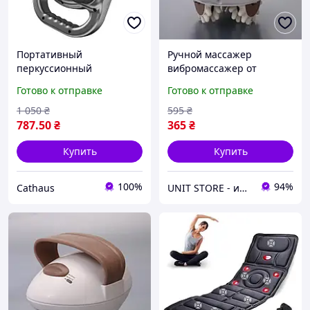
Портативный
Ручной массажер
перкуссионный
вибромассажер от
аккумуляторный
целлюлита с роликами
Готово к отправке
Готово к отправке
массажер для тела на 6
BENICE BODY SLIMMER
насадок с 20 скоростями
для всего тела
1 050
₴
595
₴
и 9 режимами работы для
787
.50
₴
365
₴
всего тела
Купить
Купить
100%
94%
Cathaus
UNIT STORE - интернет-магазин для всей семьи