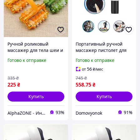
Ручной роликовый
Портативный ручной
массажер для тела шеи и
массажер пистолет для
плеч портативный Lunar
тела Fascial Gun
Готово к отправке
Готово к отправке
rover massager от
Мышечный Ударный
целлюлита
массажер-4 насадки
56
от
₴
/мес
335
₴
745
₴
225
₴
558
.75
₴
Купить
Купить
93%
91%
AlphaZONE - Интернет гипермаркет
Domovyonok