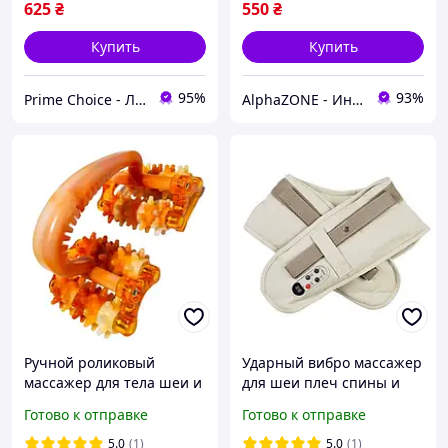
625
₴
550
₴
Купить
Купить
95%
93%
Prime Choice - Лучший выбор
AlphaZONE - Интернет гипермаркет
Ручной роликовый
Ударный вибро массажер
массажер для тела шеи и
для шеи плеч спины и
плеч портативный Lunar
поясницы Cervical
Готово к отправке
Готово к отправке
rover massager от
Massage Shawls
целлюлита
5.0
(1)
5.0
(1)