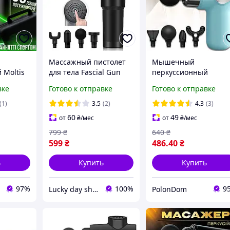
Массажный пистолет
Мышечный
 Moltis
для тела Fascial Gun
перкуссионный
MG04
(Портативный ручной
массажер-пистолет
вке
Готово к отправке
Готово к отправке
y
массажер )
Fascial Gun CY-009,
столет)
портативный ручной
(1)
3.5
(2)
4.3
(3)
адок
для спины и тела с
60
49
от
₴
/мес
от
₴
/мес
насадками
799
₴
640
₴
599
₴
486
.40
₴
ь
Купить
Купить
97%
100%
9
Lucky day shop
PolonDom