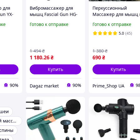
р для
Вибромассажер для
Перкуссионный
un YX-
мышц Fascial Gun HG-
Массажер для мышц 
320
тела шеи ударный
вке
Готово к отправке
Готово к отправке
Вибрационный
Портативный ручной
5.0
(45)
пистолет из 4 насадк
6 реж
1 494
₴
1 380
₴
1 180
.26
₴
690
₴
ь
Купить
Купить
90%
90%
9
Dagaz market
Prime_Shop UA
 шеи
Перкуссионный массажер
 спины
тела