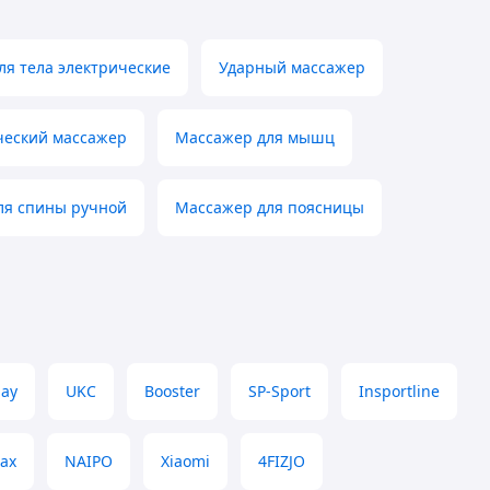
я тела электрические
Ударный массажер
ческий массажер
Массажер для мышц
ля спины ручной
Массажер для поясницы
lay
UKC
Booster
SP-Sport
Insportline
lax
NAIPO
Xiaomi
4FIZJO