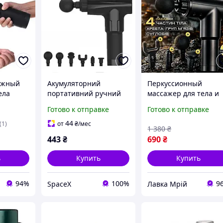
ажный
Акумуляторний
Перкуссионный
ела
портативний ручний
массажер для тела и
-320
масажер для тіла
мышц, ручной
Готово к отправке
Готово к отправке
Fascial Gun KH-320
ударный пистолет 4
Black (WJ5) (14019)
насадки 6 режимов,
44
(1)
от
₴
/мес
1 380
₴
портативный масаже
443
₴
690
₴
для спины шеи и ног
ь
Купить
Купить
94%
100%
9
SpaceX
Лавка Мрiй