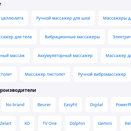
е
 целлюлита
Ручной массажер для шеи
Массажеры дл
сажер для тела
Вибрационные массажеры
Электри
ный массаж
Аккумуляторный массажер
Массажер д
толет
Массажер пистолет
Ручной вибромассажер
производители
No brand
Beurer
EasyFit
Digital
PowerP
Zelart
XO
TV One
Dolphin
Gemini
Re