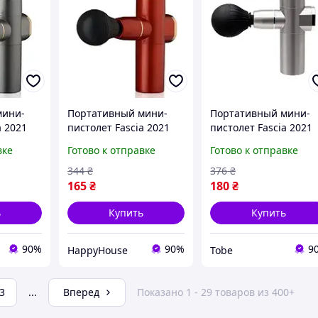
мини-
Портативный мини-
Портативный мини-
a 2021
пистолет Fascia 2021
пистолет Fascia 2021
ый
аккумуляторный
аккумуляторный
вке
Готово к отправке
Готово к отправке
Красный HP227
Серебристый Лучша
цена
344
₴
376
₴
165
₴
180
₴
ь
Купить
Купить
90%
90%
9
HappyHouse
Tobe
3
...
Вперед
Показано 1 - 29 товаров из 400+