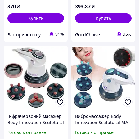
370
₴
393
.87
₴
Купить
Купить
91%
95%
Вас приветствует интернет-магазин SvetOn!
GoodChoise
Інфрачервоний масажер
Вибромассажер Body
Body Innovation Sculptural
Innovation Sculptural MA
| Антицелюлітний
118
Готово к отправке
Готово к отправке
масажер | Масажер для