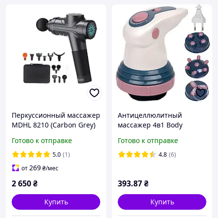
Перкуссионный массажер
Антицеллюлитный
MDHL 8210 (Carbon Grey)
массажер 4в1 Body
16.8V, электромассажер
Innovation Sculptural MA-
Готово к отправке
Готово к отправке
вибрационный, пистолет
118 / Ручной массажер
массажный, 10 насадок,
для тела /
5.0
(1)
4.8
(6)
кейс хранения
Вибромассажер
269
от
₴
/мес
2 650
₴
393
.87
₴
Купить
Купить