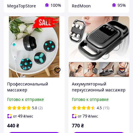
100%
95%
MegaTopStore
RedMoon
Профессиональный
Аккумуляторный
массажер
перкуссионный массажер
антицеллюлитный
на 6 головок с 9
Готово к отправке
Готово к отправке
ручной инфракрасный
режимами работы и 20
массажер для тела с
скоростями
5.0
(2)
4.5
(15)
насадками Sculptural Bod
49
79
от
₴
/мес
от
₴
/мес
WSG
440
₴
770
₴