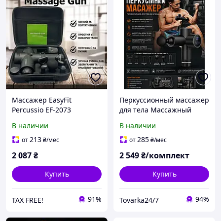
Массажер EasyFit
Перкуссионный массажер
Percussio EF-2073
для тела Массажный
пистолет Массажер для
В наличии
В наличии
мышц
Профессиональный
213
285
от
₴
/мес
от
₴
/мес
массажер для спины и
2 087
₴
2 549
₴/комплект
шеи
Купить
Купить
91%
94%
TAX FREE!
Tovarka24/7