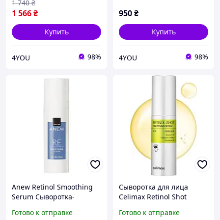
С+Retinol 30 мл
1 740
₴
1 566
₴
950
₴
Купить
Купить
98%
98%
4YOU
4YOU
Anew Retinol Smoothing
Сыворотка для лица
Serum Сыворотка-
Celimax Retinol Shot
корректор морщин с
Tightening Serum 30 мл с
Готово к отправке
Готово к отправке
ретинолом, 30 мл
ретинолом 0.1% и