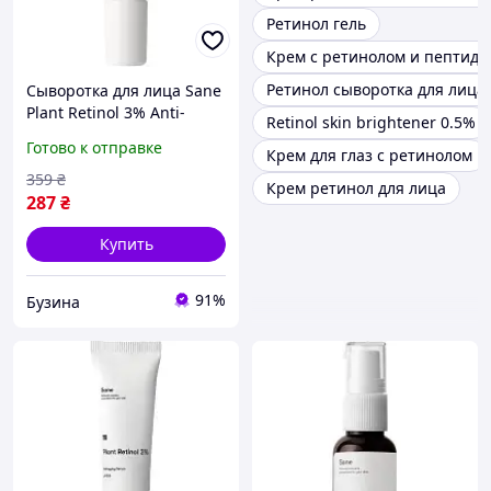
Ретинол гель
Крем с ретинолом и пептид
Ретинол сыворотка для лица
Сыворотка для лица Sane
Plant Retinol 3% Anti-
Retinol skin brightener 0.5%
aging Serum pH 5.5 С
Готово к отправке
Крем для глаз с ретинолом
ретинолом 10 мл
(4820266830519)
359
₴
Крем ретинол для лица
287
₴
Купить
91%
Бузина