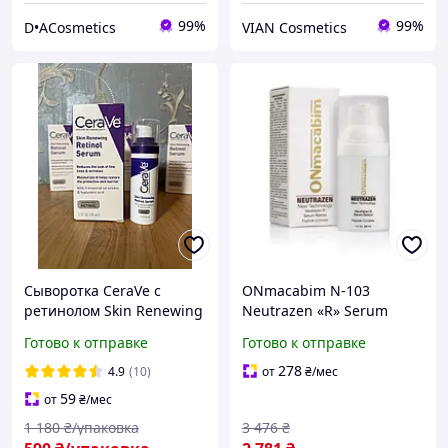
99%
99%
D•ACosmetics
VIAN Cosmetics
Сыворотка CeraVe с
ONmacabim N-103
ретинолом Skin Renewing
Neutrazen «R» Serum
Retinol Serum 30ml
Retinol - Оновлююча
Готово к отправке
Готово к отправке
сироватка з ретинолом
(4%), 30 мл
278
4.9
(10)
от
₴
/мес
59
от
₴
/мес
1 180
₴/упаковка
3 476
₴