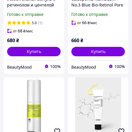
ретинолом и центелой
No.3 Blue Bio-Retinol Pore
SKIN1004 Madagascar
Refining Serum для
Готово к отправке
Готово к отправке
Centella Retinol 0.2
сужения пор лица, с
Boosting Shot Ampoule
ретинолом, 30 мл
66
5.0
(1)
от
₴
/мес
68
от
₴
/мес
680
₴
660
₴
Купить
Купить
100%
100%
BeautyMood
BeautyMood