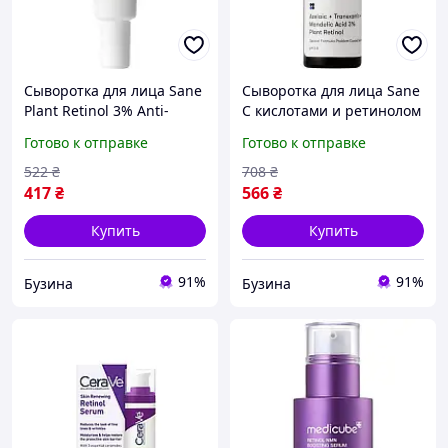
Сыворотка для лица Sane
Сыворотка для лица Sane
Plant Retinol 3% Anti-
С кислотами и ретинолом
aging Serum pH 5.5 С
в липосомах Для
Готово к отправке
Готово к отправке
ретинолом 30 мл
проблемной кожи 30 мл
4820266830526 synevyr
4820266830878 mayak
522
₴
708
₴
417
₴
566
₴
Купить
Купить
91%
91%
Бузина
Бузина