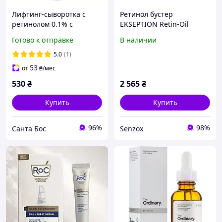
Лифтинг-сыворотка с
Ретинол бустер
ретинолом 0.1% с
EKSEPTION Retin-Oil
комплексом A-Shot 30мл
Booster - 30 мл
Готово к отправке
В наличии
5.0
(1)
53
от
₴
/мес
530
₴
2 565
₴
Купить
Купить
96%
98%
Санта Бос
Senzox