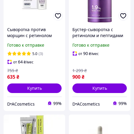
Сыворотка против
Бустер-сыворотка с
морщин с ретинолом
ретинолом и пептидами
CeraVe Skin Renewing
Medicube Retinol NMN
Готово к отправке
Готово к отправке
Retinol Serum 30мл
Boosting Serum, 30 мл
90
5.0
(3)
от
₴
/мес
64
от
₴
/мес
755
₴
1 299
₴
635
₴
900
₴
Купить
Купить
99%
99%
D•ACosmetics
D•ACosmetics