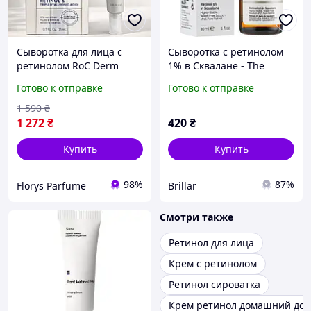
Сыворотка для лица с
Сыворотка с ретинолом
ретинолом RoC Derm
1% в Сквалане - The
Correxion Fill + Treat
Ordinary Retinol 1% in
Готово к отправке
Готово к отправке
Serum 15 мл эффективное
Squalane 30ml (579755-2)
омоложение и
1 590
₴
разглаживание морщин
1 272
₴
420
₴
Купить
Купить
98%
87%
Florys Parfume
Brillar
Смотри также
Ретинол для лица
Крем с ретинолом
Ретинол сироватка
Крем ретинол домашний док