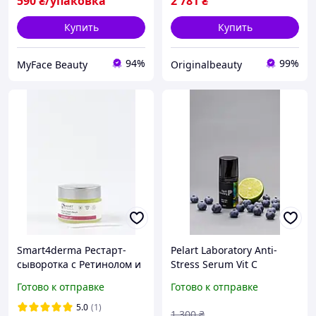
590
₴/упаковка
2 781
₴
Купить
Купить
94%
99%
MyFace Beauty
Originalbeauty
Smart4derma Рестарт-
Pelart Laboratory Anti-
сыворотка с Ретинолом и
Stress Serum Vit C
PDNA, 30 мл
Антиоксидантная
Готово к отправке
Готово к отправке
сыворотка с витамином С
и Голубым ретинолом, 30
5.0
(1)
1 300
₴