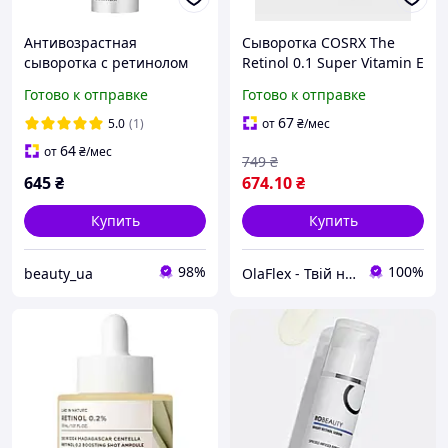
Антивозрастная
Сыворотка COSRX The
сыворотка с ретинолом
Retinol 0.1 Super Vitamin E
Celimax THE VITA-A
+ Panthenol 20 ml
Готово к отправке
Готово к отправке
RETINOL SHOT
антивозрастная
TIGHTENING SERUM
сыворотка с ретинолом и
67
5.0
(1)
от
₴
/мес
успокаивающими
64
от
₴
/мес
749
₴
компонен
645
₴
674
.10
₴
Купить
Купить
98%
100%
beauty_ua
OlaFlex - Твій надійний партнер в світі краси!