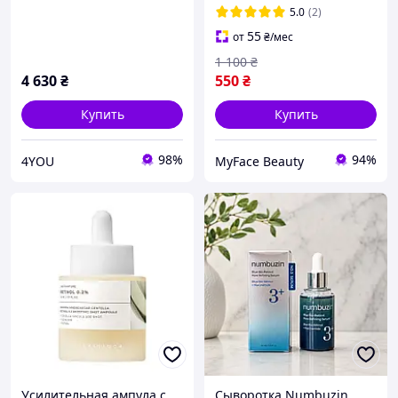
пептидами
5.0
(2)
антивозрастная
55
от
₴
/мес
(Green/white)
1 100
₴
4 630
₴
550
₴
Купить
Купить
98%
94%
4YOU
MyFace Beauty
Усилительная ампула с
Сыворотка Numbuzin