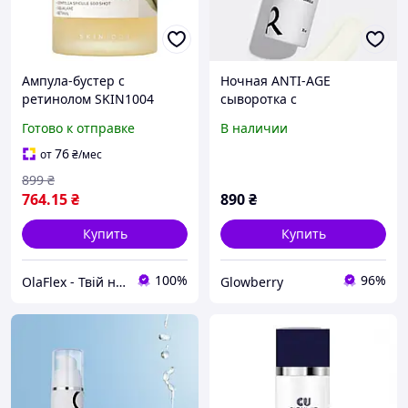
Ампула-бустер с
Ночная ANTI-AGE
ретинолом SKIN1004
сыворотка с
Madagascar Centella
микроголками и
Готово к отправке
В наличии
Retinol 0.2 Boosting Shot
ретинолом от ROBEAUTY
Ampoule 30 мл
76
от
₴
/мес
899
₴
764
.15
₴
890
₴
Купить
Купить
100%
96%
OlaFlex - Твій надійний партнер в світі краси!
Glowberry