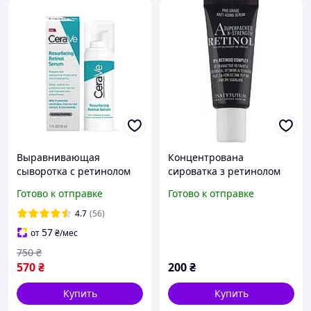
Выравнивающая
Концентрована
сыворотка с ретинолом
сироватка з ретинолом
CeraVe Resurfacing
проти старіння шкіри
Готово к отправке
Готово к отправке
Retinol Serum 30ml
Instytutum Pro-grade Anti-
Aging X-strength Retinol
4.7
(56)
Serum 10мл.
57
от
₴
/мес
750
₴
570
₴
200
₴
Купить
Купить