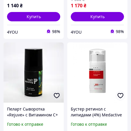
мл
1 140
₴
1 170
₴
Купить
Купить
98%
98%
4YOU
4YOU
Пеларт Сыворотка
Бустер ретинол с
«Rejuve» с Витамином С+
липидами (4%) Medactive
Ретинол Pelart Laboratory
S.R.P. BOOSTER 30мл
Готово к отправке
Готово к отправке
Rejuve Serum With Vit