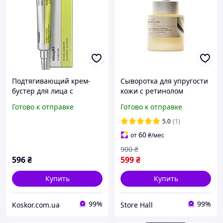
Подтягивающий крем-
Сыворотка для упругости
бустер для лица с
кожи с ретинолом
ретинолом и спикулами
SKIN1004 Madagascar
Готово к отправке
Готово к отправке
Celimax The Vita-A Retinal
Centella Retinol 0.2
Shot Tightening Booster
Boosting Shot Ampoule 30
5.0
(1)
мл
60
от
₴
/мес
900
₴
596
₴
599
₴
Купить
Купить
99%
99%
Koskor.com.ua
Store Hall