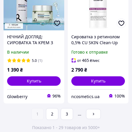
НІЧНИЙ ДОГЛЯД:
Сироватка з ретинолом
СИРОВАТКА ТА КРЕМ З
0,5% CU SKIN Clean-Up
РЕТИНОЛОМ
Retinol Activator 0.5% 30
В наличии
Готово к отправке
мл
465
5.0
(1)
от
₴
/мес
1 390
₴
2 790
₴
Купить
Купить
96%
100%
Glowberry
ncosmetics.ua
1
2
3
...
Показано 1 - 29 товаров из 5000+