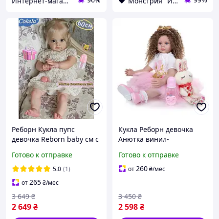
Интернет-магазин "Pegas"
❤️"Монстрия" Интернет-магазин ❤️
Реборн Кукла пупс
Кукла Реборн девочка
девочка Reborn baby см с
Анютка винил-
одеждой винил силикон
силиконовая KEIUMI 55
Готово к отправке
Готово к отправке
можно купать
см (М2056057)
водонепроницаемая с
260
5.0
(1)
от
₴
/мес
мягким телом
265
от
₴
/мес
3 649
₴
3 450
₴
2 649
₴
2 598
₴