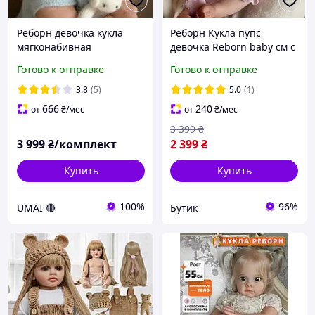
Реборн девочка кукла
Реборн Кукла пупс
мягконабивная
девочка Reborn baby см с
реалистичная большая
одеждой винил силикон
Готово к отправке
Готово к отправке
Reborn baby doll 60 см
можно купать с
аксессуарами подвижная
3.8
(5)
5.0
(1)
doll
666
240
от
₴
/мес
от
₴
/мес
3 399
₴
3 999
₴/комплект
2 399
₴
Купить
Купить
100%
96%
UMAI 🔴
Бутик