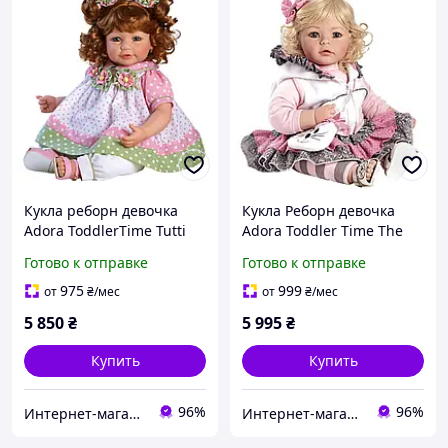
Кукла реборн девочка
Кукла Реборн девочка
Adora ToddlerTime Tutti
Adora Toddler Time The
Fruity 20 "Адора" Тутти
Cat's Meow Котенок Мяу
Готово к отправке
Готово к отправке
Фрутти "51 см. (2020825)
51см (2020924)
(B003GUDRK6)
(B004RWWN0C)
975
999
от
₴
/мес
от
₴
/мес
5 850
₴
5 995
₴
Купить
Купить
96%
96%
Интернет-магазин "Pegas"
Интернет-магазин "Pegas"