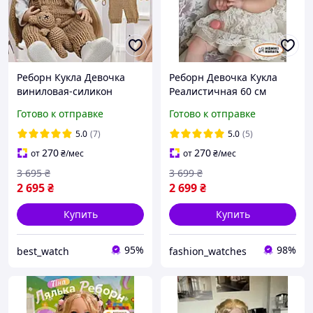
Реборн Кукла Девочка
Реборн Девочка Кукла
виниловая-силикон
Реалистичная 60 см
можно купать с
Reborn Baby с
Готово к отправке
Готово к отправке
длинными волосами в
аксессуарами винил
наборе с соской и
можно купать и
5.0
(7)
5.0
(5)
бутылочкой
длинными волосами
270
270
от
₴
/мес
от
₴
/мес
3 695
₴
3 699
₴
2 695
₴
2 699
₴
Купить
Купить
95%
98%
best_watch
fashion_watches