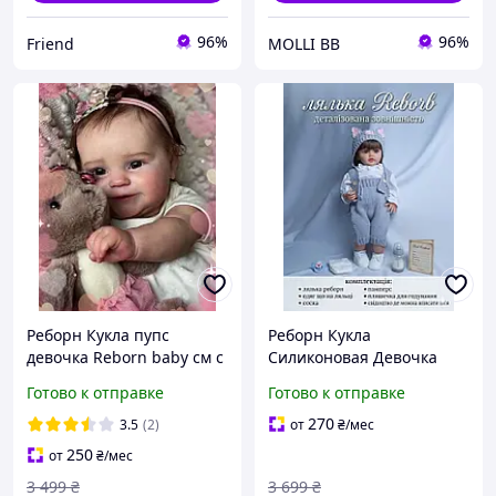
96%
96%
Friend
MOLLI BB
Реборн Кукла пупс
Реборн Кукла
девочка Reborn baby см с
Силиконовая Девочка
одеждой винил силикон
Реалистичная 55 см
Готово к отправке
Готово к отправке
можно купать
можно купать, Reborn
водонепроницаемая с
Original с одеждой и
270
3.5
(2)
от
₴
/мес
волосами
аксессуарами
250
от
₴
/мес
водонепроницаемая
3 499
₴
3 699
₴
Marta