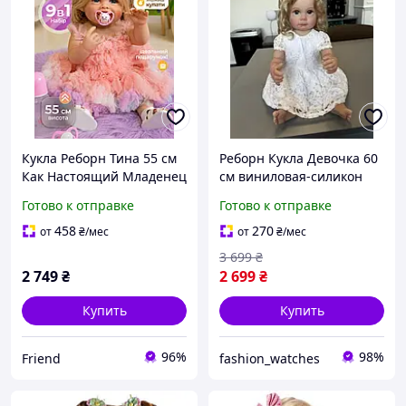
Кукла Реборн Тина 55 см
Реборн Кукла Девочка 60
Как Настоящий Младенец
см виниловая-силикон
| Реалистичная Девочка
можно купать
Готово к отправке
Готово к отправке
Reborn Baby с
реалистичная с
Аксессуарами | Подарок
длинными волосами
458
270
от
₴
/мес
от
₴
/мес
Ребёнку
соской и одеждой
3 699
₴
2 749
₴
2 699
₴
Купить
Купить
96%
98%
Friend
fashion_watches