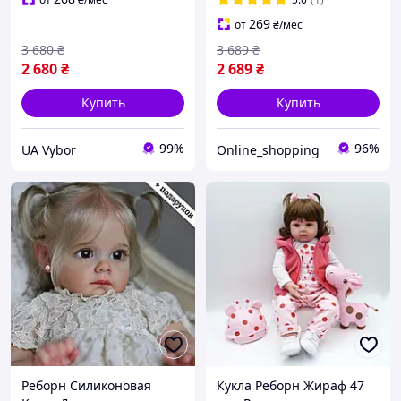
похожие на настоящих
реалистичная 60 cм
269
от
₴
/мес
детей Taisa
3 680
₴
3 689
₴
2 680
₴
2 689
₴
Купить
Купить
99%
96%
UA Vybor
Online_shopping
Реборн Силиконовая
Кукла Реборн Жираф 47