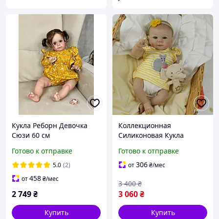
Кукла Реборн Девочка
Коллекционная
Сюзи 60 см
Силиконовая Кукла
Реборн Reborn
Готово к отправке
Готово к отправке
Новорождённый Пупс
Девочка Джульетта
306
5.0
(2)
от
₴
/мес
(Виниловая Кукла) 50 см
458
от
₴
/мес
3 400
₴
2 749
₴
3 060
₴
Купить
Купить