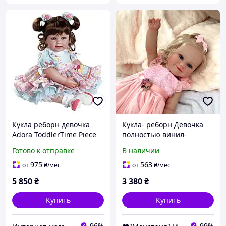
Кукла реборн девочка
Кукла- реборн Девочка
Adora ToddlerTime Piece
полностью винил-
of Cake 20 "Адора Кусок
силиконовая с
Готово к отправке
В наличии
торта 51 см. (20015005)
аксессуарами, 51 см
(B00T68PUYI)
975
563
от
₴
/мес
от
₴
/мес
5 850
₴
3 380
₴
Купить
Купить
96%
99%