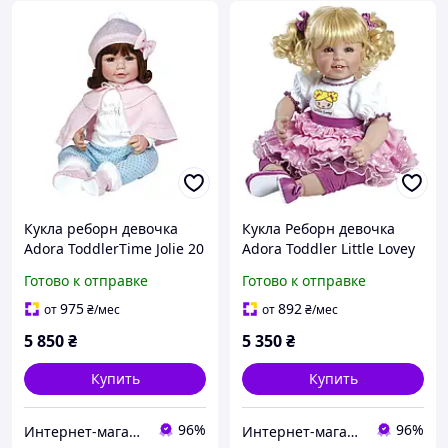
Кукла реборн девочка
Кукла Реборн девочка
Adora ToddlerTime Jolie 20
Adora Toddler Little Lovey
"Джоли 51 см. (217903)
"Маленькая Любовь" 51
Готово к отправке
Готово к отправке
(B01AZAKWM0)
см. (20016012)
975
892
от
₴
/мес
от
₴
/мес
5 850
₴
5 350
₴
Купить
Купить
96%
96%
Интернет-магазин "Pegas"
Интернет-магазин "Pegas"