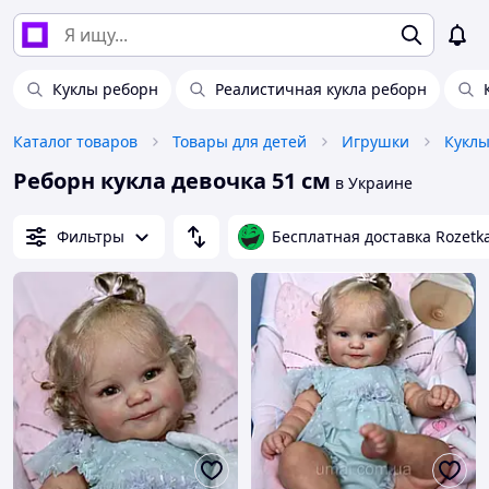
Куклы реборн
Реалистичная кукла реборн
Каталог товаров
Товары для детей
Игрушки
Куклы
Реборн кукла девочка 51 см
в Украине
Фильтры
Бесплатная доставка Rozetk