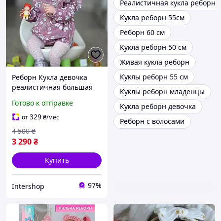
Реалистичная кукла реборн
Кукла реборн 55см
Реборн 60 см
Кукла реборн 50 см
Живая кукла реборн
Куклы реборн 55 см
Реборн Кукла девочка
реалистичная большая
Куклы реборн младенцы
Reborn Baby 60 см с
Готово к отправке
Кукла реборн девочка
одеждой и аксессуарами
329
от
₴
/мес
Реборн с волосами
4 500
₴
3 290
₴
Купить
97%
Intershop