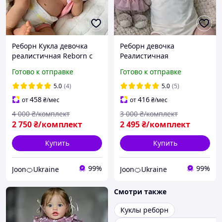
Реборн Кукла девочка
Реборн девочка
реалистичная Reborn с
Реалистичная
аксессуарами винил
детализированная кукла
Готово к отправке
Готово к отправке
можно купать 48 см
с аксессуарами Reborn
3D-кожа 50 см можно
5.0
(4)
5.0
(5)
купать
458
416
от
₴
/мес
от
₴
/мес
4 000
₴/комплект
3 000
₴/комплект
2 750
₴/комплект
2 495
₴/комплект
Купить
Купить
99%
99%
Joon🍊Ukraine
Joon🍊Ukraine
Смотри также
Куклы реборн