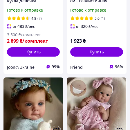
Кукла Девочка
см - Реалистичная
Реалистичная Reborn
девочка с аксессуарами и
Готово к отправке
Готово к отправке
Maggie Original Doll 60 см
одеждой в подарочной
можно купать (MG-0091)
коробке
4.8
(7)
5.0
(1)
483
320
от
₴
/мес
от
₴
/мес
3 500
₴/комплект
2 899
₴/комплект
1 923
₴
Купить
Купить
99%
96%
Joon🍊Ukraine
Friend