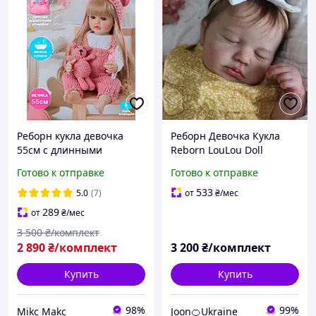
Реборн кукла девочка
Реборн Девочка Кукла
55см с длинными
Reborn LouLou Doll
волосами с мишкой
Original с аксессуарами
Готово к отправке
Готово к отправке
виниловая кукла reborn
винил 50 см можно
можно купать
купать
533
5.0
(7)
от
₴
/мес
289
от
₴
/мес
3 500
₴/комплект
2 890
₴/комплект
3 200
₴/комплект
Купить
Купить
98%
99%
Mikc Makc
Joon🍊Ukraine