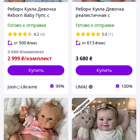
Реборн Кукла Девочка
Реборн Кукла Девочка
Reborn Baby Пупс с
реалистичная с
аксессуарами 51 см
аксессуарами винил 51
Готово к отправке
Готово к отправке
винил можно купать
см можно купать
4.2
(4)
5.0
(1)
500
613
от
₴
/мес
от
₴
/мес
3 680
₴/комплект
2 999
₴/комплект
3 680
₴
Купить
Купить
99%
100%
Joon🍊Ukraine
UMAI 🔴