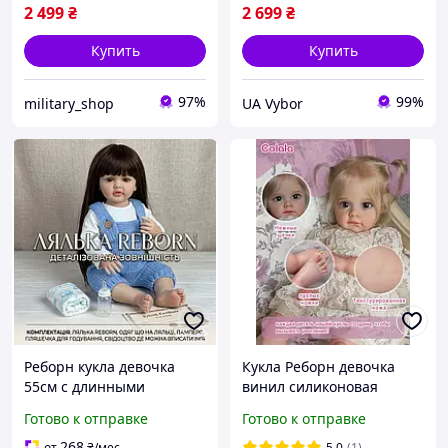
2 499
₴
2 699
₴
Купить
Купить
97%
99%
military_shop
UA Vybor
Реборн кукла девочка
Кукла Реборн девочка
55см с длинными
винил силиконовая
пышными волосами и
можно купать в наборе с
Готово к отправке
Готово к отправке
открытыми глазами,
одеждой соской и
Виниловые Reborn куклы
бутылочкой
268
от
₴
/мес
5.0
(1)