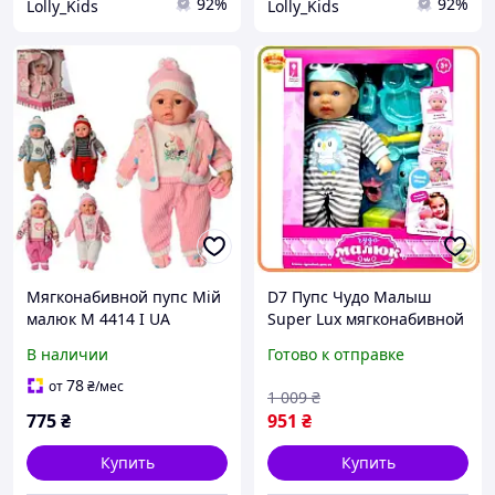
92%
92%
Lolly_Kids
Lolly_Kids
Мягконабивной пупс Мій
D7 Пупс Чудо Малыш
малюк M 4414 I UA
Super Lux мягконабивной
поет,рассказывает стих
с музыкой для детей от 3
В наличии
Готово к отправке
Мой малыш
лет игрушка для
сюжетных игр MOD58L
78
от
₴
/мес
1 009
₴
775
₴
951
₴
Купить
Купить