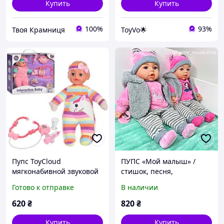
Купить
Купить
100%
93%
Твоя Крамниця
ToyVo🌟
Пупс ToyCloud
ПУПС «Мой малыш» /
мягконабивной звуковой
стишок, песня,
с набором доктора
украинские фразы,
Готово к отправке
В наличии
мягконабивной, соска, в
одежде
620
₴
820
₴
Купить
Купить