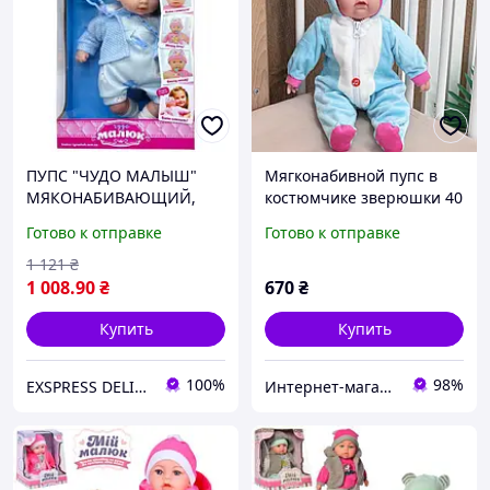
ПУПС "ЧУДО МАЛЫШ"
Мягконабивной пупс в
МЯКОНАБИВАЮЩИЙ,
костюмчике зверюшки 40
МУЗ КОРОБ.
см, рассказывает сказки
Готово к отправке
Готово к отправке
37*10,5*23СМ
"Единорожка голубой"
1 121
₴
1 008
.90
₴
670
₴
Купить
Купить
100%
98%
EXSPRESS DELIVERY
Интернет-магазин детских товаров и игрушек Kids_play_shop