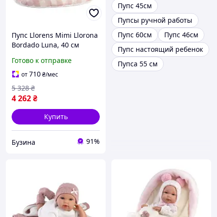
Пупс 45см
Пупсы ручной работы
Пупс 60см
Пупс 46см
Пупс Llorens Mimi Llorona
Bordado Luna, 40 см
Пупс настоящий ребенок
74034 buzyna
Готово к отправке
Пупса 55 см
710
от
₴
/мес
5 328
₴
4 262
₴
Купить
91%
Бузина