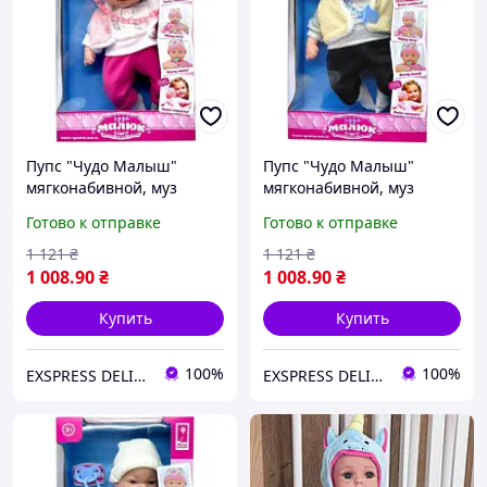
Пупс "Чудо Малыш"
Пупс "Чудо Малыш"
мягконабивной, муз
мягконабивной, муз
короб. 37*10,5*23см
короб. 37*10,5*23см
Готово к отправке
Готово к отправке
1 121
₴
1 121
₴
1 008
.90
₴
1 008
.90
₴
Купить
Купить
100%
100%
EXSPRESS DELIVERY
EXSPRESS DELIVERY