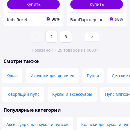
Купить
Купить
98%
98%
Kids.Roket
ВашПартнер - канцтовары, игрушки и детская книга, бытовая химия
1
2
3
...
Показано 1 - 29 товаров из 6000+
Смотри также
Кукла
Игрушки для девочек
Пупси
Детские
Говорящий пупс
Куклы и аксессуары
Пупс мягко
Популярные категории
Аксессуары для кукол и пупсов
Коляски для кукол и пу