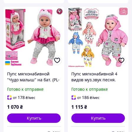
Пупс мягконабивной
Пупс мягконабивной 4
"Чудо малыш" на бат. (PL-
видов муз.звук песня.
525-117)
стихотворение M4014-
Готово к отправке
Готово к отправке
1IUA
178
186
от
₴
/мес
от
₴
/мес
1 070
₴
1 115
₴
Купить
Купить