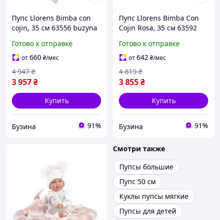
Пупс Llorens Bimba con
Пупс Llorens Bimba Con
cojin, 35 см 63556 buzyna
Cojin Rosa, 35 см 63592
buzyna
Готово к отправке
Готово к отправке
660
642
от
₴
/мес
от
₴
/мес
4 947
₴
4 819
₴
3 957
₴
3 855
₴
Купить
Купить
91%
91%
Бузина
Бузина
Смотри также
Пупсы большие
Пупс 50 см
Куклы пупсы мягкие
Пупсы для детей