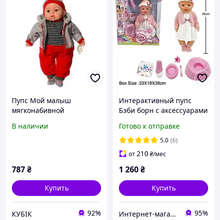
Пупс Мой малыш
Интерактивный пупс
мягконабивной
Бэби борн с аксессуарами
музыкальный 44 см М
плачет слезами
В наличии
Готово к отправке
4414 UA 5 видов
червоний
5.0
(6)
210
от
₴
/мес
787
₴
1 260
₴
Купить
Купить
92%
95%
КУБІК
Интернет-магазин "Сміхонька"