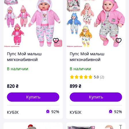
Пупс Мой малыш
Пупс Мой малыш
мягконабивной
мягконабивной
музыкальный 46 см M
музыкальный 45 см М
В наличии
В наличии
6122 I UA
4014-1 UA 4 вида
5.0
(2)
820
₴
899
₴
Купить
Купить
92%
92%
КУБІК
КУБІК