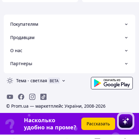
Покупателям
Продавцам
О нас
Партнеры
Тема
-
светлая
BETA
© Prom.ua — маркетплейс України, 2008-2026
Насколько
Рассказать
удобно на проме?