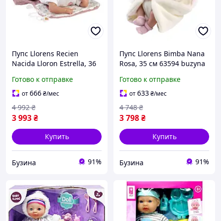
Пупс Llorens Recien
Пупс Llorens Bimba Nana
Nacidа Lloron Estrella, 36
Rosa, 35 см 63594 buzyna
см 63650 buzyna
Готово к отправке
Готово к отправке
666
633
от
₴
/мес
от
₴
/мес
4 992
₴
4 748
₴
3 993
₴
3 798
₴
Купить
Купить
91%
91%
Бузина
Бузина