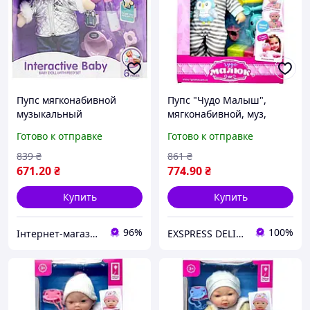
Пупс мягконабивной
Пупс "Чудо Малыш",
музыкальный
мягконабивной, муз,
INTERACTIVE BABY в
аксес короб. 25*10*33 см
Готово к отправке
Готово к отправке
серебряном 1860-10
839
₴
861
₴
671
.20
₴
774
.90
₴
Купить
Купить
96%
100%
Інтернет-магазин mami.kiev.ua
EXSPRESS DELIVERY