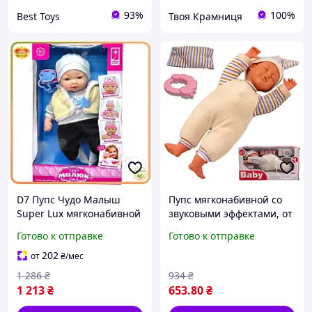
93%
100%
Best Toys
Твоя Крамниця
D7 Пупс Чудо Малыш
Пупс мягконабивной со
Super Lux мягконабивной
звуковыми эффектами, от
музыкальный для детей
батареек, Baby / Кукла-
Готово к отправке
Готово к отправке
интерактивная игрушка с
пупс с мягким телом
звуковыми эфф MOD58L
202
от
₴
/мес
1 286
₴
934
₴
1 213
₴
653
.80
₴