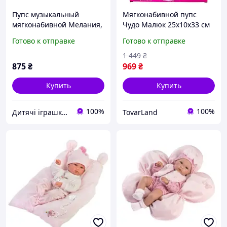
Пупс музыкальный
Мягконабивной пупс
мягконабивной Мелания,
Чудо Малюк 25x10x33 см
озвученный украинский,
интерактивный
Готово к отправке
Готово к отправке
высота 39 см, поет 5
музыкальный пьющий
песен, в коробке
кушающий зовущий маму
1 449
₴
875
₴
969
₴
Купить
Купить
100%
100%
Дитячі іграшки ArNiktoys
TovarLand