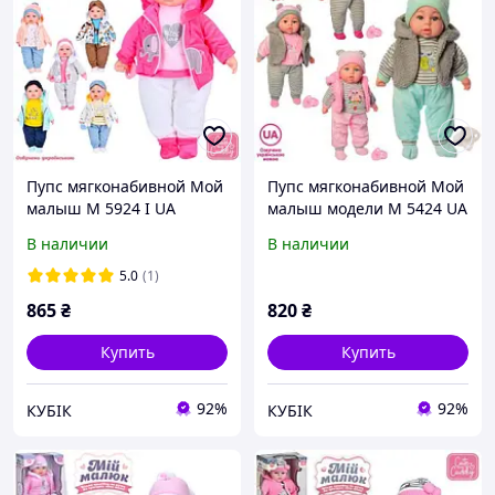
Пупс мягконабивной Мой
Пупс мягконабивной Мой
малыш M 5924 I UA
малыш модели M 5424 UA
В наличии
В наличии
5.0
(1)
865
₴
820
₴
Купить
Купить
92%
92%
КУБІК
КУБІК