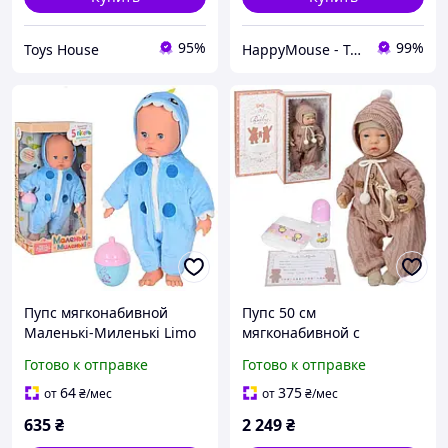
95%
99%
Toys House
HappyMouse - Только лучшие игрушки по доступным ценам💛
Пупс мягконабивной
Пупс 50 см
Маленькі-Миленькі Limo
мягконабивной с
Toy M 4708 I UA,
пустышкой, бутылочкой и
Готово к отправке
Готово к отправке
музыкальный, украинская
подгузником в коробке
песенка
62,5х32,5х16 см
64
375
от
₴
/мес
от
₴
/мес
635
₴
2 249
₴