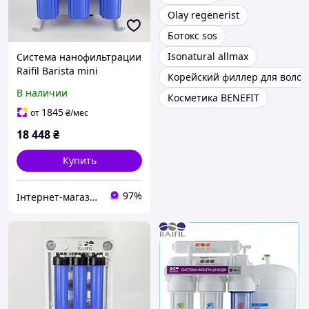
Olay regenerist
Ботокс sos
Isonatural allmax
Система нанофильтрации
Raifil Barista mini
Корейский филлер для волос
В наличии
Косметика BENEFIT
1845
от
₴
/мес
18 448
₴
Купить
97%
Інтернет-магазин "voda-plus"