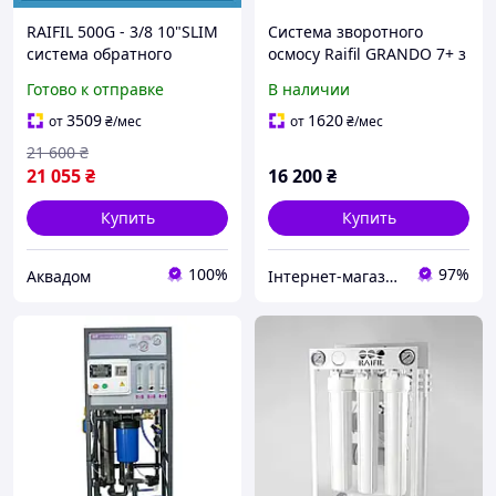
RAIFIL 500G - 3/8 10"SLIM
Система зворотного
система обратного
осмосу Raifil GRANDO 7+ з
осмоса
насосом на станині з
Готово к отправке
В наличии
манометром 75G
3509
1620
от
₴
/мес
от
₴
/мес
21 600
₴
21 055
₴
16 200
₴
Купить
Купить
100%
97%
Аквадом
Інтернет-магазин "voda-plus"