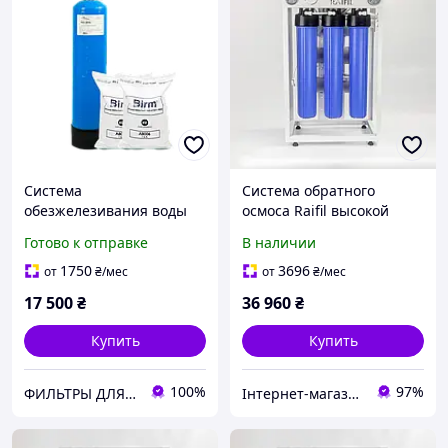
Система
Система обратного
обезжелезивания воды
осмоса Raifil высокой
Raifil 1252 Birm (RunXin)
производительности 600-
Готово к отправке
В наличии
G 20" Slim
1750
3696
от
₴
/мес
от
₴
/мес
17 500
₴
36 960
₴
Купить
Купить
100%
97%
ФИЛЬТРЫ ДЛЯ ВОДЫ ➤ Купить в Киеве и по всей Украине • интернет-магазин hydro.in.ua
Інтернет-магазин "voda-plus"