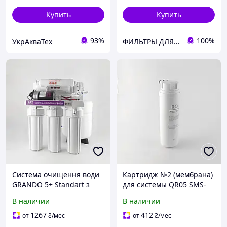
Купить
Купить
93%
100%
УкрАкваТех
ФИЛЬТРЫ ДЛЯ ВОДЫ ➤ Купить в Киеве и по всей Украине • интернет-магазин hydro.in.ua
Система очищення води
Картридж №2 (мембрана)
GRANDO 5+ Standart з
для системы QR05 SMS-
помпою
600gal
В наличии
В наличии
1267
412
от
₴
/мес
от
₴
/мес