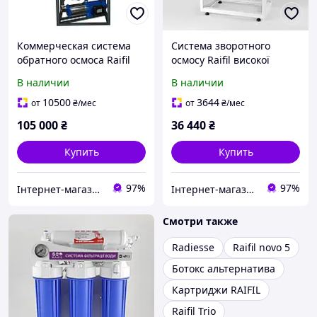
Коммерческая система
Система зворотного
обратного осмоса Raifil
осмосу Raifil високої
RO-250 (250 л/час)
продуктивності з
В наличии
В наличии
контролером 600-G 20
Slim
10500
3644
от
₴
/мес
от
₴
/мес
105 000
₴
36 440
₴
Купить
Купить
97%
97%
Інтернет-магазин "voda-plus"
Інтернет-магазин "voda-plus"
Смотри также
Radiesse
Raifil novo 5
Ботокс альтернатива
Картриджи RAIFIL
Raifil Trio