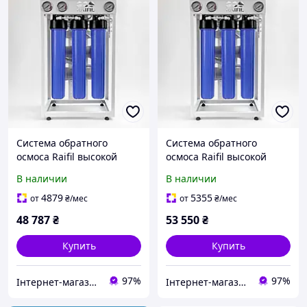
Система обратного
Система обратного
осмоса Raifil высокой
осмоса Raifil высокой
производительности
производительности
В наличии
В наличии
1200-G 20" Slim
1600-G 20" Slim
4879
5355
от
₴
/мес
от
₴
/мес
48 787
₴
53 550
₴
Купить
Купить
97%
97%
Інтернет-магазин "voda-plus"
Інтернет-магазин "voda-plus"