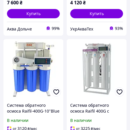
7 600
₴
4 120
₴
Купить
Купить
99%
93%
Аква Дольче
УкрАкваТех
Система обратного
Система обратного
осмоса Raifil-400G-10"Blue
осмоса Raifil 400G с
controller
контроллером
В наличии
В наличии
3120
3225
от
₴
/мес
от
₴
/мес