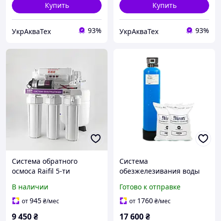
Купить
Купить
93%
93%
УкрАкваТех
УкрАкваТех
Система обратного
Система
осмоса Raifil 5-ти
обезжелезивания воды
стадийная GRANDO5 +
Raifil 1354 Birm (RunXin
В наличии
Готово к отправке
Standart с насосом
Автоматический)
945
1760
от
₴
/мес
от
₴
/мес
9 450
₴
17 600
₴