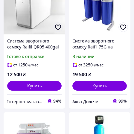
Система зворотного
Система зворотного
осмосу Raifil QR05 400gal
осмосу Raifil 75G на
станині 10" Slim BLUE з
Готово к отправке
В наличии
помпою, мінералізатором
і ультрафіолетом
1250
3250
от
₴
/мес
от
₴
/мес
12 500
₴
19 500
₴
Купить
Купить
94%
99%
Інтернет-магазин «ПЕРША ВОДА»
Аква Дольче