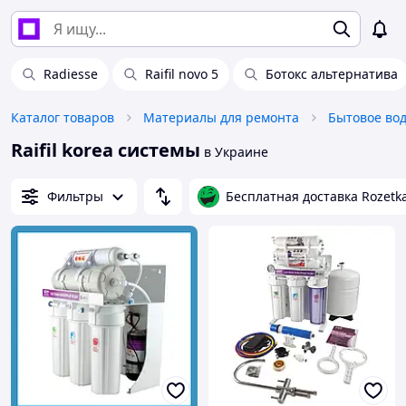
Radiesse
Raifil novo 5
Ботокс альтернатива
Каталог товаров
Материалы для ремонта
Бытовое во
Raifil korea системы
в Украине
Фильтры
Бесплатная доставка Rozetk