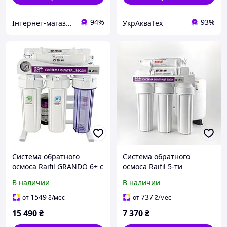
94%
93%
Інтернет-магазин «ПЕРША ВОДА»
УкрАкваТех
Система обратного
Система обратного
осмоса Raifil GRANDO 6+ с
осмоса Raifil 5-ти
насосом на станине с
стадийная GRANDO 5
В наличии
В наличии
манометром 75G
Standart
1549
737
от
₴
/мес
от
₴
/мес
15 490
₴
7 370
₴