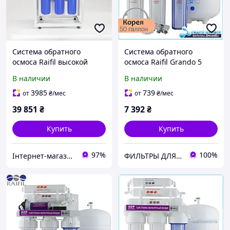
Система обратного
Система обратного
осмоса Raifil высокой
осмоса Raifil Grando 5
производительности 800-
(RO905-550-EZ)
В наличии
В наличии
G 20" Slim
3985
739
от
₴
/мес
от
₴
/мес
39 851
₴
7 392
₴
Купить
Купить
97%
100%
Інтернет-магазин "voda-plus"
ФИЛЬТРЫ ДЛЯ ВОДЫ ➤ Купить в Киеве и по всей Украине • интернет-магазин hydro.in.ua