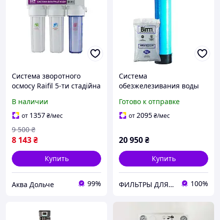
Система зворотного
Система
осмосу Raifil 5-ти стадійна
обезжелезивания воды
GRANDO 5
Raifil 1252 Birm (Clack)
В наличии
Готово к отправке
1357
2095
от
₴
/мес
от
₴
/мес
9 500
₴
8 143
₴
20 950
₴
Купить
Купить
99%
100%
Аква Дольче
ФИЛЬТРЫ ДЛЯ ВОДЫ ➤ Купить в Киеве и по всей Украине • интернет-магазин hydro.in.ua