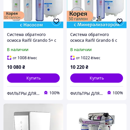
Система обратного
Система обратного
осмоса Raifil Grando 5+ с
осмоса Raifil Grando 6 с
насосом (RO905-550BP-EZ)
минерализатором
В наличии
В наличии
(RO905-650-EZ)
1008
1022
от
₴
/мес
от
₴
/мес
10 080
₴
10 220
₴
Купить
Купить
100%
100%
ФИЛЬТРЫ ДЛЯ ВОДЫ ➤ Купить в Киеве и по всей Украине • интернет-магазин hydro.in.ua
ФИЛЬТРЫ ДЛЯ ВОДЫ ➤ Купить в Киеве и по всей Украине • интернет-магазин hydro.in.ua