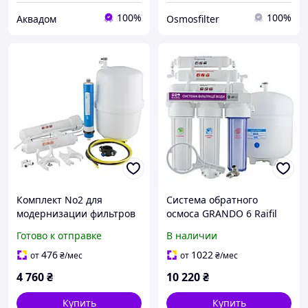
100%
100%
Аквадом
Osmosfilter
Комплект No2 для
Система обратного
модернизации фильтров
осмоса GRANDO 6 Raifil
проточного типа в
Готово к отправке
В наличии
систему обратного осмоса
476
1022
от
₴
/мес
от
₴
/мес
4 760
₴
10 220
₴
Купить
Купить