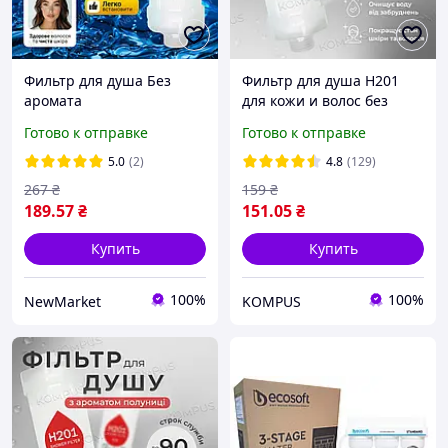
Фильтр для душа Без
Фильтр для душа H201
аромата
для кожи и волос без
аромата FRAGRANCEFREE
Готово к отправке
Готово к отправке
5.0
(2)
4.8
(129)
267
₴
159
₴
189
.57
₴
151
.05
₴
Купить
Купить
100%
100%
NewMarket
KOMPUS