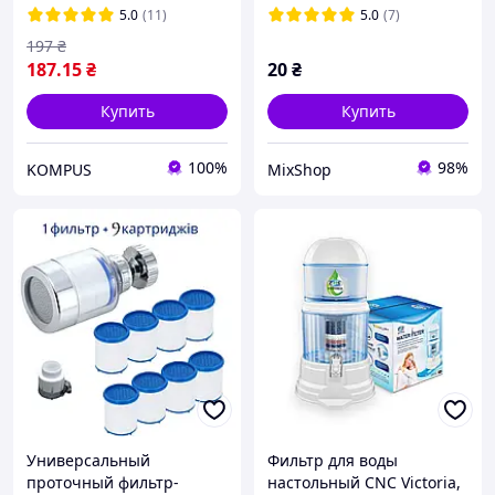
5.0
(11)
5.0
(7)
197
₴
187
.15
₴
20
₴
Купить
Купить
100%
98%
KOMPUS
MixShop
Универсальный
Фильтр для воды
проточный фильтр-
настольный CNC Victoria,