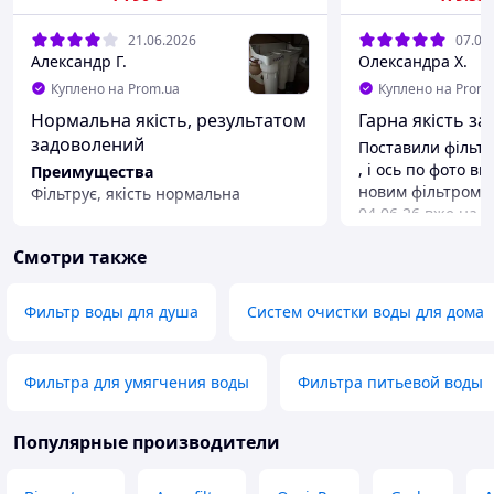
21.06.2026
07.06
Александр Г.
Олександра Х.
Куплено на Prom.ua
Куплено на Prom.
Нормальна якість, результатом
Гарна якість за 
задоволений
Поставили фільтр 
, і ось по фото в
Преимущества
новим фільтром.
Фільтрує, якість нормальна
04.06.26 вже на н
Недостатки
зазначено до 90 
Протікали пластикові фітінги на
Смотри также
зберігається десь
місцям підключення до води та до
приємний легкий
кранику, вирішив залишити зі
Недостатки
старої системи на латунній різьбі.
Фильтр воды для душа
Систем очистки воды для дома
Трошки громоздке
Фильтра для умягчения воды
Фильтра питьевой воды
Популярные производители