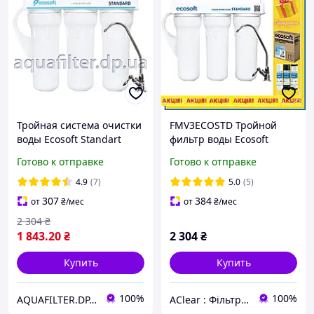
Тройная система очистки
FMV3ECOSTD Тройной
воды Ecosoft Standart
фильтр воды Ecosoft
Standard
Готово к отправке
Готово к отправке
4.9
(7)
5.0
(5)
307
384
от
₴
/мес
от
₴
/мес
2 304
₴
1 843
.20
₴
2 304
₴
Купить
Купить
100%
100%
AQUAFILTER.DP.UA — Фильтры для воды
AClear : Фільтри для води