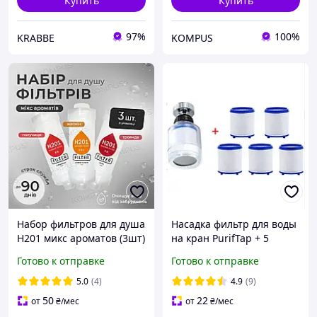
Купить
Купить
97%
100%
KRABBE
KOMPUS
Набор фильтров для душа
Насадка фильтр для воды
H201 микс ароматов (3шт)
на кран PurifTap + 5
сменных картриджей
Готово к отправке
Готово к отправке
5.0
(4)
4.9
(9)
50
22
от
₴
/мес
от
₴
/мес