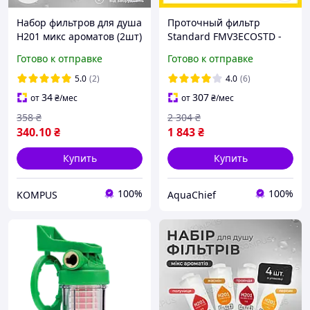
Набор фильтров для душа
Проточный фильтр
H201 микс ароматов (2шт)
Standard FMV3ECOSTD -
Тройная система очистки
Готово к отправке
Готово к отправке
воды Стандарт
5.0
(2)
4.0
(6)
34
307
от
₴
/мес
от
₴
/мес
358
₴
2 304
₴
340
.10
₴
1 843
₴
Купить
Купить
100%
100%
KOMPUS
AquaChief