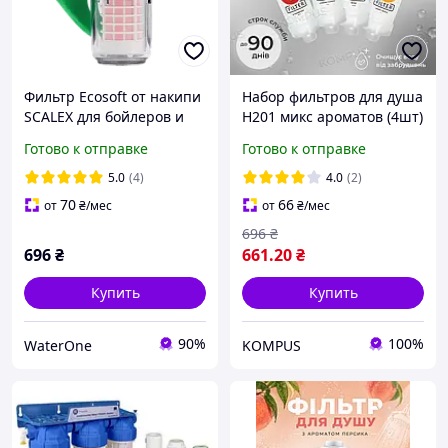
Фильтр Ecosoft от накипи
Набор фильтров для душа
SCALEX для бойлеров и
H201 микс ароматов (4шт)
котлов
Готово к отправке
Готово к отправке
5.0
(4)
4.0
(2)
70
66
от
₴
/мес
от
₴
/мес
696
₴
696
₴
661
.20
₴
Купить
Купить
90%
100%
WaterOne
KOMPUS