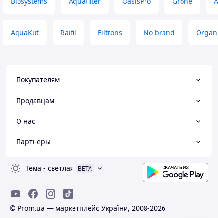
Biosystems
Aquafilter
OasisPro
Grohe
А
AquaKut
Raifil
Filtrons
No brand
Organ
Покупателям
Продавцам
О нас
Партнеры
Тема
-
светлая
BETA
© Prom.ua — маркетплейс України, 2008-2026