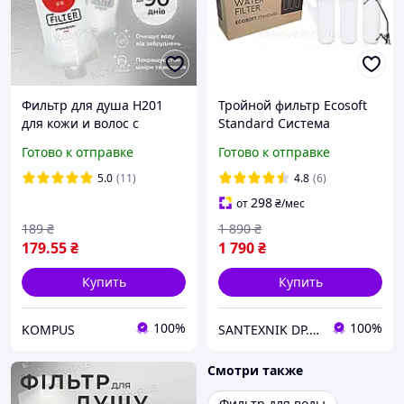
Фильтр для душа H201
Тройной фильтр Ecosoft
для кожи и волос с
Standard Система
ароматом клубники
очистки воды
Готово к отправке
Готово к отправке
STRAWBERRY
(FMV3ECOSTD)
5.0
(11)
4.8
(6)
298
от
₴
/мес
189
₴
1 890
₴
179
.55
₴
1 790
₴
Купить
Купить
100%
100%
KOMPUS
SANTEXNIK DP.UA
Смотри также
Фильтр для воды