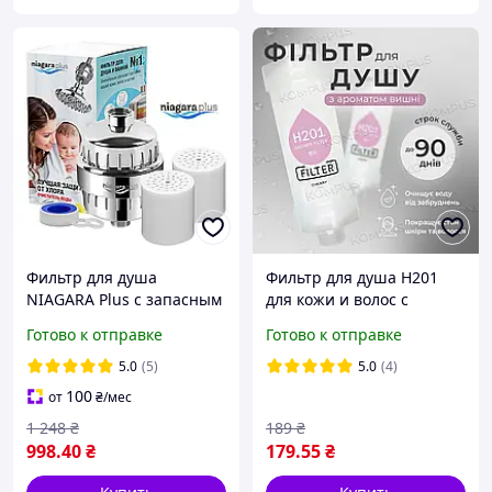
Фильтр для душа
Фильтр для душа H201
NIAGARA Plus с запасным
для кожи и волос с
картриджем, защита от
ароматом вишни CHERRY
Готово к отправке
Готово к отправке
хлора.
5.0
(5)
5.0
(4)
100
от
₴
/мес
1 248
₴
189
₴
998
.40
₴
179
.55
₴