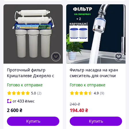
Проточный фильтр
Фильтр насадка на кран
Кришталеве Джерело с
смеситель для очистки
ультрафильтрационной
воды + 2 картриджа filtr4-
Готово к отправке
Готово к отправке
мембраной
2
5.0
(2)
4.9
(9)
433
от
₴
/мес
240
₴
2 600
₴
194
.40
₴
Купить
Купить