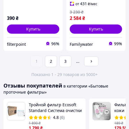
431
от
₴
/мес
3 230
₴
390
₴
2 584
₴
Купить
Купить
96%
99%
filterpoint
Familywater
1
2
3
...
Показано 1 - 29 товаров из 5000+
Отзывы покупателей
в категории «Бытовые
проточные фильтры»
Тройной фильтр Ecosoft
Фильтр
Standard Система очистки
кожи и
воды (FMV3ECOSTD)
вишни
4.8
(6)
1 890
₴
189
₴
1 790
₴
179
.55