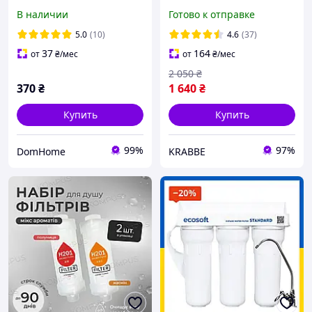
насадка на кран с 9
14 л. Корейская система
В наличии
Готово к отправке
картриджами 1 мкм для
очистки воды, оригинал.
очистки воды
5.0
(10)
4.6
(37)
37
164
от
₴
/мес
от
₴
/мес
2 050
₴
370
₴
1 640
₴
Купить
Купить
99%
97%
DomHome
KRABBE