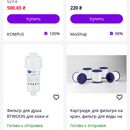
527
₴
500
.65
₴
220
₴
Купить
Купить
100%
98%
KOMPUS
MixShop
Фильтр для душа
Картридж для фильтра на
BTWOON для кожи и
кран, фильтр для воды на
волос
смеситель (опт и
Готово к отправке
Готово к отправке
розница)