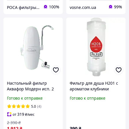
100%
99%
РОСА фильтры для воды
vosne.com.ua
Настольный фильтр
Фильтр для душа H201 с
Аквафор Модерн исп. 2
ароматом клубники
белый (фильтр для
Готово к отправке
Готово к отправке
очистки воды, насадка на
кран)
5.0
(4)
319
от
₴
/мес
2 390
₴
1 912
₴
390
₴