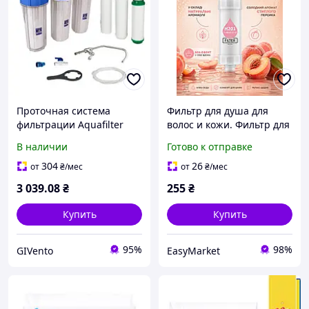
Проточная система
Фильтр для душа для
фильтрации Aquafilter
волос и кожи. Фильтр для
FP3-K1N под мойку, 3
душевой лейки Н201 с
В наличии
Готово к отправке
ступени очистки
ароматом персика.
Фильтр для воды
304
26
от
₴
/мес
от
₴
/мес
3 039
.08
₴
255
₴
Купить
Купить
95%
98%
GIVento
EasyMarket