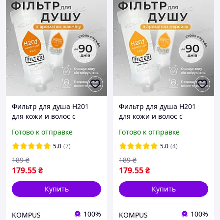
Фильтр для душа H201
Фильтр для душа H201
для кожи и волос с
для кожи и волос с
ароматом жасмина
ароматом медового
Готово к отправке
Готово к отправке
JASMINE FLOWER
персика HONEY PEACH
5.0
(7)
5.0
(4)
189
₴
189
₴
179
.55
₴
179
.55
₴
Купить
Купить
100%
100%
KOMPUS
KOMPUS