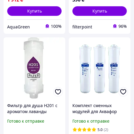
Купить
Купить
100%
96%
AquaGreen
filterpoint
Фильтр для душа H201 с
Комплект сменных
ароматом лаванды
модулей для Аквафор
Кристалл (картриджи К3-
Готово к отправке
Готово к отправке
КН-К7 на год)
5.0
(2)