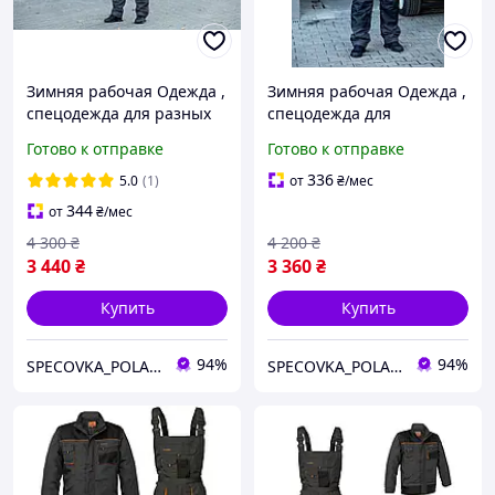
Зимняя рабочая Одежда ,
Зимняя рабочая Одежда ,
спецодежда для разных
спецодежда для
предприятий
предприятий
Готово к отправке
Готово к отправке
336
5.0
(1)
от
₴
/мес
344
от
₴
/мес
4 300
₴
4 200
₴
3 440
₴
3 360
₴
Купить
Купить
94%
94%
SPECOVKA_POLAND Большой выбор спецодежды, спецобуви ОПТ и Розница
SPECOVKA_POLAND Большой выбор спецодежды, спецобуви ОПТ и Розница