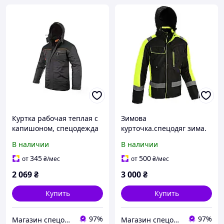
Куртка рабочая теплая с
Зимова
капишоном, спецодежда
курточка.спецодяг зима.
зима, Спец одежда
Куртка рабочая теплая с
В наличии
В наличии
утепленная, курточка
капишоном, Спец одежда
утепленная, зимняя
утепленная, курточка
345
500
от
₴
/мес
от
₴
/мес
курточка, Польша
утепленная, Польша
2 069
₴
3 000
₴
Купить
Купить
97%
97%
Магазин спецодежды и спецобуви "Nitrix"
Магазин спецодежды и спецобуви "Nitrix"