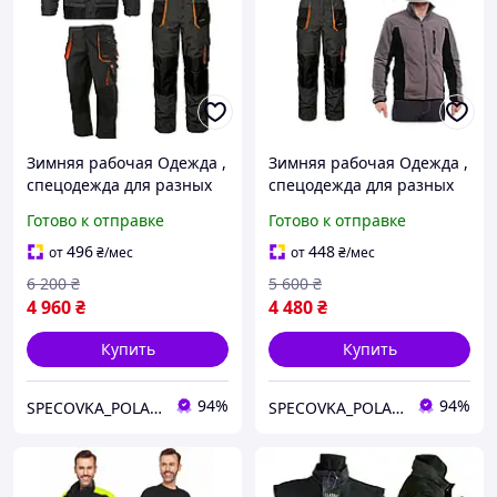
Зимняя рабочая Одежда ,
Зимняя рабочая Одежда ,
спецодежда для разных
спецодежда для разных
предприятий
предприятий
Готово к отправке
Готово к отправке
496
448
от
₴
/мес
от
₴
/мес
6 200
₴
5 600
₴
4 960
₴
4 480
₴
Купить
Купить
94%
94%
SPECOVKA_POLAND Большой выбор спецодежды, спецобуви ОПТ и Розница
SPECOVKA_POLAND Большой выбор спецодежды, спецобуви ОПТ и Розница