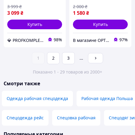
3 999
₴
2 000
₴
3 099
₴
1 580
₴
Купить
Купить
98%
97%
💎 PROFKOMPLEKT💎 ЛУЧШИЙ МАГАЗИН КАЧЕСТВЕННОЙ РАБОЧЕЙ СПЕЦОДЕЖДЫ И ОБУВИ
В магазине OPTTOVAR скидки на всё До конца месяца
1
2
3
...
Показано 1 - 29 товаров из 2000+
Смотри также
Одежда рабочая спецодежда
Рабочая одежда Польша
Спецодежда рейс
Спецовка рабочая
Спецодяг з
Популярные категории