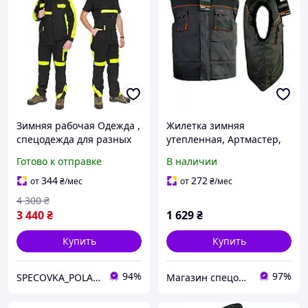
Зимняя рабочая Одежда ,
Жилетка зимняя
спецодежда для разных
утепленная, Артмастер,
предприятий
Термозащитная одежда,
Готово к отправке
В наличии
Зимняя рабочая одежда,
рабочая жилетка Зима
344
272
от
₴
/мес
от
₴
/мес
4 300
₴
3 440
₴
1 629
₴
Купить
Купить
94%
97%
SPECOVKA_POLAND Большой выбор спецодежды, спецобуви ОПТ и Розница
Магазин спецодежды и спецобуви "Nitrix"