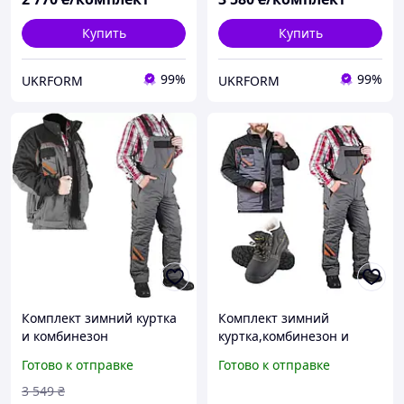
Купить
Купить
99%
99%
UKRFORM
UKRFORM
Комплект зимний куртка
Комплект зимний
и комбинезон
куртка,комбинезон и
рабочий,теплая одежда
ботинки,теплая одежда
Готово к отправке
Готово к отправке
для работы,зимняя
для работы,зимняя
униформа Reis
униформа ArtMaster
3 549
₴