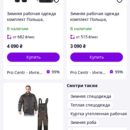
Зимняя рабочая одежда
Зимняя рабочая одежда
комплект Польша,
комплект Польша,
зимний рабочий
зимний рабочий
В наличии
В наличии
защитный спецодежда
защитный спецодежда
682
515
от
₴
/мес
от
₴
/мес
4 090
₴
3 090
₴
Купить
Купить
99%
99%
Pro Centr - Интернет-магазин спецодежды, спецобуви и средств индивидуальной защиты
Pro Centr - Интернет-магазин спецодежды, спецобуви и средств индивидуальной защиты
Смотри также
Зимняя спецодежда
Теплая спецодежда
Куртка утепленная рабочая
Зимняя роба