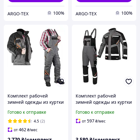
100%
100%
ARGO-TEX
ARGO-TEX
Комплект рабочей
Комплект рабочей
зимней одежды из куртки
зимней одежды из куртки
и полукомбинезона Pro-
и полукомбинезона
Готово к отправке
Готово к отправке
Win Reis
спецодежда зимняя Ref
597
4.5
(2)
от
₴
/мес
462
от
₴
/мес
2 770
₴/комплект
3 580
₴/комплект