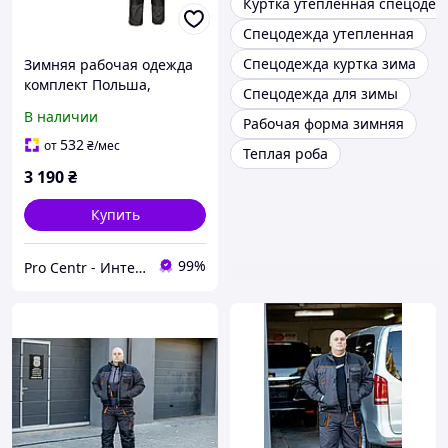
Куртка утепленная спецодеж
Спецодежда утепленная
Спецодежда куртка зима
Зимняя рабочая одежда
комплект Польша,
Спецодежда для зимы
зимний рабочий
В наличии
Рабочая форма зимняя
защитный спецодежда
532
от
₴
/мес
Теплая роба
3 190
₴
Купить
99%
Pro Centr - Интернет-магазин спецодежды, спецобуви и средств индивидуальной защиты