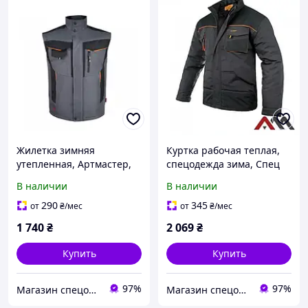
Жилетка зимняя
Куртка рабочая теплая,
утепленная, Артмастер,
спецодежда зима, Спец
Термозащитная одежда,
одежда утепленная,
В наличии
В наличии
Зимняя рабочая одежда,
курточка утепленная,
рабочая жилетка Зима
зимняя курточка, Польша
290
345
от
₴
/мес
от
₴
/мес
1 740
₴
2 069
₴
Купить
Купить
97%
97%
Магазин спецодежды и спецобуви "Nitrix"
Магазин спецодежды и спецобуви "Nitrix"