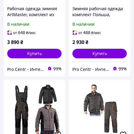
Рабочая одежда зимняя
Зимняя рабочая одежда
ArtMaster, комплект из
комплект Польша,
куртки и комбинезона
зимний рабочий
В наличии
В наличии
CLASSIC-VIS SHORT,
защитный спецодежда
рабочая униформа, роба
648
488
от
₴
/мес
от
₴
/мес
3 890
₴
2 930
₴
Купить
Купить
99%
99%
Pro Centr - Интернет-магазин спецодежды, спецобуви и средств индивидуальной защиты
Pro Centr - Интернет-магазин спецодежды, спецобуви и средств индивидуальной защиты