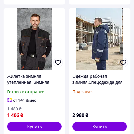
Жилетка зимняя
Одежда рабочая
утепленная, Зимняя
зимняя,Спецодежда для
рабочая одежда, рабочая
зимы,Зимняя спецодежда
Готово к отправке
Под заказ
жилетка Польша
141
от
₴
/мес
1 480
₴
1 406
₴
2 980
₴
Купить
Купить