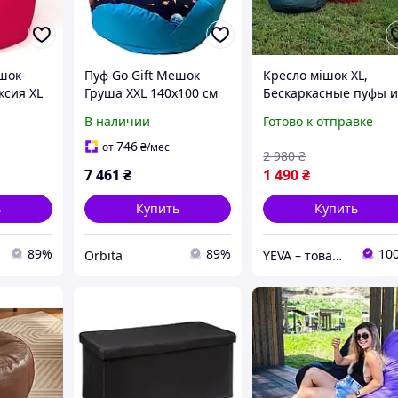
шок-
Пуф Go Gift Мешок
Кресло мішок XL,
ксия XL
Груша XXL 140x100 см
Бескаркасные пуфы 
синий с принтом
кресла, Кресло-мешо
В наличии
Готово к отправке
Космос
детское, Бескаркасна
мебель кресло мешок
746
от
₴
/мес
2 980
₴
7 461
₴
1 490
₴
ь
Купить
Купить
89%
89%
10
Orbita
YEVA – товары для отдыха и новогодний декор