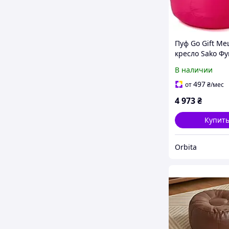
Пуф Go Gift Ме
кресло Sako Фу
130x90
В наличии
497
от
₴
/мес
4 973
₴
Купит
Orbita