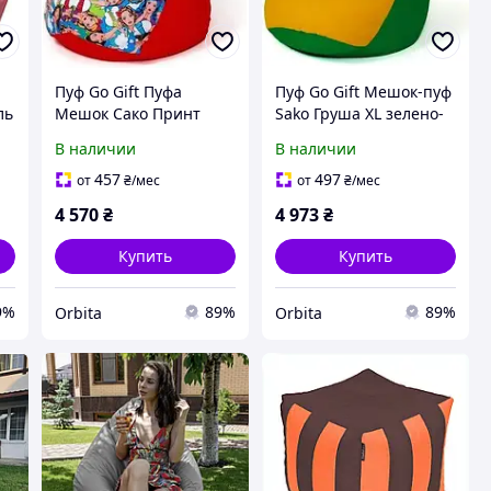
Пуф Go Gift Пуфа
Пуф Go Gift Мешок-пуф
ль
Мешок Сако Принт
Sako Груша XL зелено-
Красный-Женщина L
жёлтый 130x90
В наличии
В наличии
105x80
457
497
от
₴
/мес
от
₴
/мес
4 570
₴
4 973
₴
Купить
Купить
9%
89%
89%
Orbita
Orbita