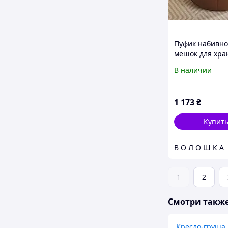
Пуфик набивно
мешок для хра
вещей
В наличии
1 173
₴
Купит
В О Л О Ш К А
1
2
Смотри такж
Кресло-груша