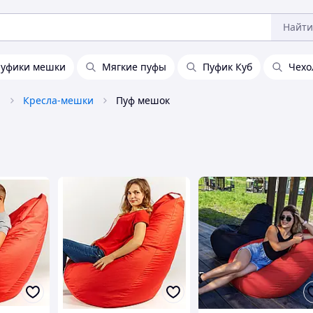
Найти
уфики мешки
Мягкие пуфы
Пуфик Куб
Чехо
а
Кресла-мешки
Пуф мешок