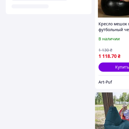
Кресло мешок 
футбольный ч
экокожа черн
В наличии
1 130
₴
1 118
.70
₴
Купит
Art-Puf