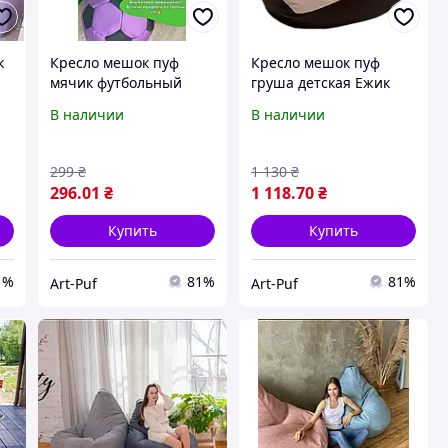
к
Кресло мешок пуф
Кресло мешок пуф
мячик футбольный
груша детская Ежик
диаметр 30 см
В наличии
В наличии
299
₴
1 130
₴
296
.01
₴
1 118
.70
₴
Купить
Купить
1%
81%
81%
Art-Puf
Art-Puf