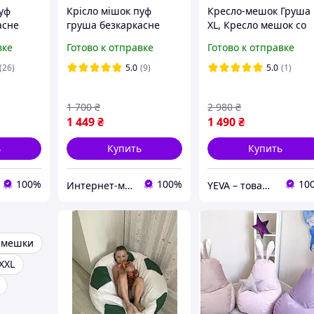
уф
Крісло мішок пуф
Кресло-мешок Груша
асне
груша безкаркасне
XL, Кресло мешок со
ло
Червоне, Кресло
сьемным чехлом,
вке
Готово к отправке
Готово к отправке
пуфик
мешок груша пуфик ХL
Бескаркасные пуфы 
 Красный
120х85см Красный с
кресла, Кресло мешо
(26)
5.0
(9)
5.0
(1)
чехлом
внутренним чехлом
для ребенка
1 700
₴
2 980
₴
1 449
₴
1 490
₴
ь
Купить
Купить
100%
100%
10
Интернет-магазин "Podarex"
YEVA – товары для отдыха и новогодний декор
 мешки
XXL