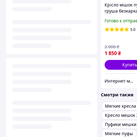
Крісло мішок п
груша безкарк
Червоне, Крес
Готово к отпра
мешок груша 
XХL 150х100см
5.0
с внутренним 
2 000
₴
1 850
₴
Купит
Интернет-магазин "Podarex"
Смотри также
Мягкие кресла
Кресло мешок 
Пуфики мешки
Мягкие пуфы