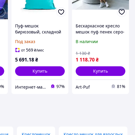
,
Пуф-мешок
Бескаркасное кресло
бирюзовый, складной
мешок пуф пенек серо-
е
бежевый
Под заказ
В наличии
о
569
от
₴
/мес
1 130
₴
5 691
.18
₴
1 118
.70
₴
Купить
Купить
0%
97%
81%
Интернет-магазин качественных инструментов ''VERFO''
Art-Puf
руши
Кресломешок
Кресло мешок для взрослых