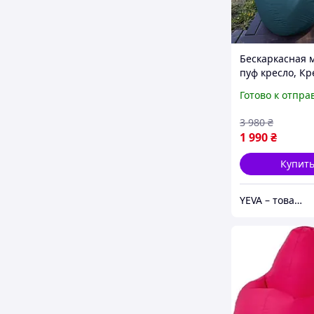
Бескаркасная 
пуф кресло, Кр
мешок для взр
Готово к отпра
XXXL, Кресло м
Мягкие кресла
3 980
₴
отдыха
1 990
₴
Купит
YEVA – товары для отдыха и новогодний декор