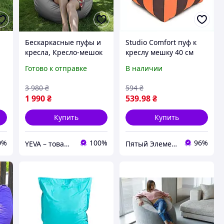
Бескаркасные пуфы и
Studio Comfort пуф к
и
кресла, Кресло-мешок
креслу мешку 40 см
к
для дома XXXL, Мягкие
шоколадно-
Готово к отправке
В наличии
я
кресла для отдыха,
оранжевый, 65XA00092
Безкаркасні меблі
3 980
₴
594
₴
1 990
₴
539
.98
₴
Купить
Купить
0%
100%
96%
YEVA – товары для отдыха и новогодний декор
Пятый Элемент - всё, что вам нужно