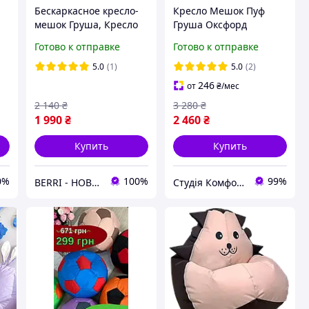
Бескаркасное кресло-
Кресло Мешок Пуф
мешок Груша, Кресло
Груша Оксфорд
мешок пуф, Кресло
Waterproof (3XL-
Готово к отправке
Готово к отправке
и
мешок в детскую
150х100) iQmebel
к
комнату, Бескаркасная
Серый (сьемный чехол)
5.0
(1)
5.0
(2)
мебель, (XXXL)
246
от
₴
/мес
2 140
₴
3 280
₴
1 990
₴
2 460
₴
Купить
Купить
0%
100%
99%
BERRI - НОВОГОДНИЙ ДЕКОР И ТОВАРЫ ДЛЯ ДОМА
Студія Комфорту - крісла мішки, лежанки для собак, тканини та фурнітура