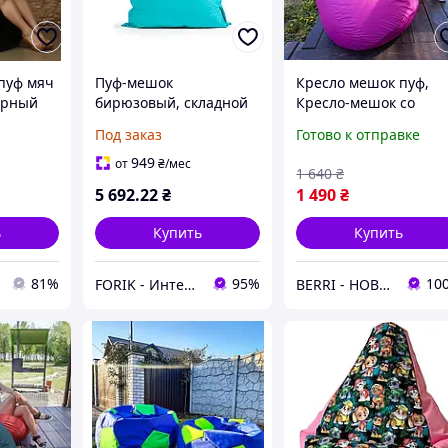
пуф мяч
Пуф-мешок
Кресло мешок пуф,
ерный
бирюзовый, складной
Кресло-мешок со
ый
скидкой, Бескаркасно
Под заказ
Готово к отправке
кресло, Кресло мешо
для ребенка, Мягкие
949
от
₴
/мес
1 640
₴
кресла, (XL)
5 692
.22
₴
1 490
₴
ь
Купить
Купить
81%
95%
10
FORIK - Интернет гипермаркет.
BERRI - НОВОГОДНИЙ ДЕКОР И ТОВАРЫ ДЛЯ ДОМА