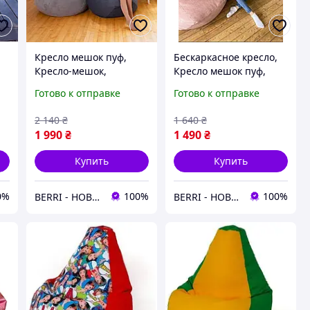
Кресло мешок пуф,
Бескаркасное кресло,
Кресло-мешок,
Кресло мешок пуф,
е
Бескаркасная мебель
Бескаркасная мебель
Готово к отправке
Готово к отправке
к
кресло мешок, Кресло
кресло мешок, Кресло
мешок для взрослых,
мешок в детскую
2 140
₴
1 640
₴
Кресло мішок XXXL
комнату, (XL)
1 990
₴
1 490
₴
Купить
Купить
0%
100%
100%
BERRI - НОВОГОДНИЙ ДЕКОР И ТОВАРЫ ДЛЯ ДОМА
BERRI - НОВОГОДНИЙ ДЕКОР И ТОВАРЫ ДЛЯ ДОМА