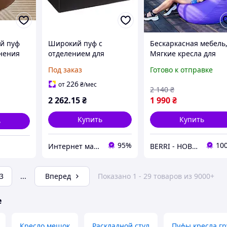
й пуф
Широкий пуф с
Бескаркасная мебель
нения
отделением для
Мягкие кресла для
хранения вещей,
отдыха, Бескаркасны
Под заказ
Готово к отправке
большой, черный.
пуфы и кресла, Кресл
мешок пуф, (XXXL)
226
от
₴
/мес
2 140
₴
2 262
.15
₴
1 990
₴
Купить
Купить
ь
95%
10
Интернет магазин - Маркет
BERRI - НОВОГОДНИЙ ДЕКОР И ТОВАРЫ ДЛЯ ДОМА
3
...
Вперед
Показано 1 - 29 товаров из 9000+
е
Кресло мешок
Раскладной стул
Пуфы кресла г