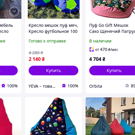
мебель
Кресло мешок пуф мяч,
Пуф Go Gift Мешок
есло
Кресло футбольное 100
Сако Щенячий Патру
ослых
см, Безкаркасна
L 105x80 см розовый
вке
Готово к отправке
В наличии
ішок,
мебель, Кресло-мешок
 для
мяч для дома
470
от
₴
/мес
4 280
₴
2 140
₴
4 704
₴
ь
Купить
Купить
100%
100%
8
YEVA – товары для отдыха и новогодний декор
Orbita