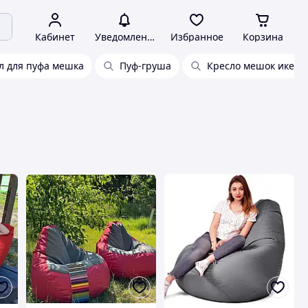
Кабинет
Уведомления
Избранное
Корзина
л для пуфа мешка
Пуф-груша
Кресло мешок икеа