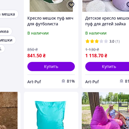
а мешка
Кресло мешок пуф мяч
Детское кресло мешо
для футболиста
пуф для детей зайка
пудровые оттенки
икеа
В наличии
В наличии
 мешки
3.0
(1)
L
850
₴
1 130
₴
841
.50
₴
1 118
.70
₴
Купить
Купить
81%
8
Art-Puf
Art-Puf