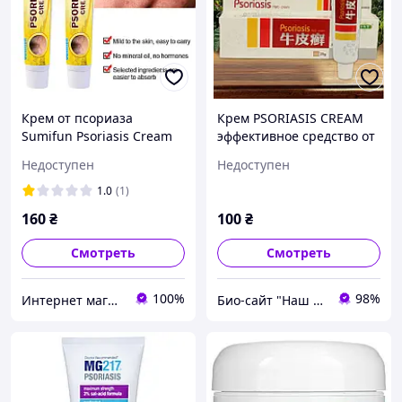
Крем от псориаза
Крем PSORIASIS CREAM
Sumifun Psoriasis Cream
эффективное средство от
псориаза,
Недоступен
Недоступен
опоясывающего лишая,
экземы и дерматитов
1.0
(1)
160
₴
100
₴
Смотреть
Смотреть
100%
98%
Интернет магазин "Ваше здоровье" - продукция из Китая
Био-сайт "Наш Восток"