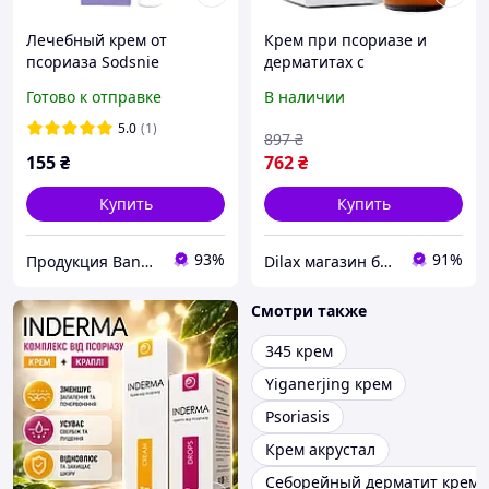
Лечебный крем от
Крем при псориазе и
псориаза Sodsnie
дерматитах с
Psoriasis herbal cream 20г
пребиотиком - Vesna
Готово к отправке
В наличии
Health Care Psoriasis
Moisturizing Cream With
5.0
(1)
897
₴
Prebiotics 50ml (1266086)
155
₴
762
₴
Купить
Купить
93%
91%
Продукция Bang De Li
Dilax магазин брендовых детских игрушек и товаров для родителей.
Смотри также
345 крем
Yiganerjing крем
Psoriasis
Крем акрустал
Себорейный дерматит крем