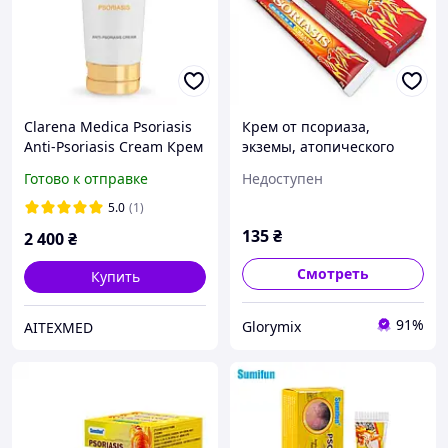
Clarena Medica Psoriasis
Крем от псориаза,
Anti-Psoriasis Cream Крем
экземы, атопического
Для Лица и Тела От
дерматита Sumifun
Готово к отправке
Недоступен
Псориаза 200 мл Польша
Psoriasis Cream, туба 20 г
Доставка из ЕС
5.0
(1)
135
₴
2 400
₴
Смотреть
Купить
91%
Glorymix
AITEXMED