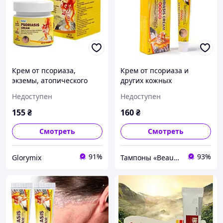
Крем от псориаза,
Крем от псориаза и
экземы, атопического
других кожных
дерматита Sumifun
заболеваний Sumifun
Недоступен
Недоступен
Psoriasis Cream, 20 г
Psoriasis Cream 20 грамм
155
₴
160
₴
Смотреть
Смотреть
91%
93%
Glorymix
Тампоны «Beautiful Life»