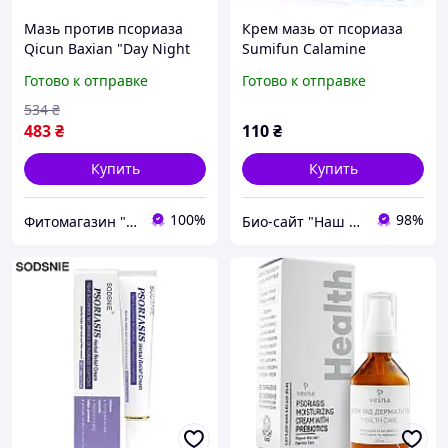
Мазь против псориаза
Крем мазь от псориаза
Qicun Baxian "Day Night
Sumifun Calamine
Psoriasis Cream" день
Psoriasis Cream 20г
Готово к отправке
Готово к отправке
ночь для проблемной
кожи (2 тюбика по 20 г)
534
₴
483
₴
110
₴
Купить
Купить
100%
98%
Фитомагазин "Beautiful Life"
Био-сайт "Наш Восток"