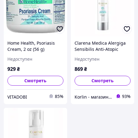
Home Health, Psoriasis
Clarena Medica Alergiga
Cream, 2 oz (56 g)
Sensibilis Anti-Atopic
Cream Успокаивающий
Недоступен
Недоступен
Дневной Крем 50 мл
Польша Доставка из ЕС
929
₴
869
₴
Смотреть
Смотреть
85%
93%
VITADOBI
Korlin - магазин натуральной косметики, витаминов и минералов, органического питания