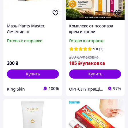
Мазь Plants Master.
Комплекс от псориаза
Лечение от
крем и капли
псориаза,опрелостей,
уменьшение зуда уход за
Готово к отправке
Готово к отправке
потницы, аллергии,
кожей Inderma
дерматита, экзем 15гр
природная формула city-
5.0
(1)
4074
299
₴/упаковка
200
₴
185
₴/упаковка
Купить
Купить
100%
97%
King Skin
OPT-CITY Кращі ціни в інтернеті