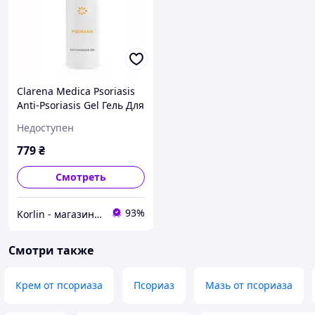
Clarena Medica Psoriasis
Anti-Psoriasis Gel Гель Для
Лица и Тела От Псориаза
Недоступен
200 мл Польша Доставка
из ЕС
779
₴
Смотреть
93%
Korlin - магазин натуральной косметики, витаминов и минералов, органического питания
Смотри также
Крем от псориаза
Псориаз
Мазь от псориаза