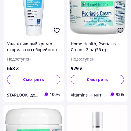
Увлажняющий крем от
Home Health, Psoriasis
псориаза и себорейного
Cream, 2 oz (56 g)
дерматита MG217
Недоступен
Недоступен
Psoriasis 3% Sal-Acid
Moisturizing Cream 104
668
₴
929
₴
мл
Смотреть
Смотреть
100%
93%
STARLOOK- действенный уход, роскошный макияж
Vitamins — интернет-магазин витаминов и минералов