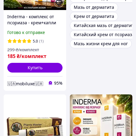
Мазь от дерматита
Крем от дерматита
Inderma - комплекс от
псориаза - крем+капли
Китайская мазь от дерматит
(Индерма) mega drop-
Готово к отправке
Китайский крем от псориаза
4074
5.0
(1)
Мазь жизни крем для ног
299
₴/комплект
185
₴/комплект
Купить
95%
🇺🇦mobiluxe🇺🇦