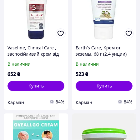
Vaseline, Clinical Care ,
Earth's Care, Крем от
заспокійливий крем від
экземы, 68 г (2,4 унции)
екземи, без
В наличии
В наличии
ароматизаторів, 200 мл
(6,8 рідк. унції)
652
₴
523
₴
Купить
Купить
84%
84%
Карман
Карман