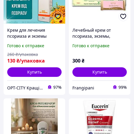
Крем для лечения
Лечебный крем от
псориаза и экземы
псориаза, экземы,
Король Кожи от псориазу
дерматита, грибка и
Готово к отправке
Готово к отправке
и зудящих дерматозов с
лишая 15 г
натуральными
260
₴/упаковка
ингредиентами
130
₴/упаковка
300
₴
Купить
Купить
97%
99%
OPT-CITY Кращі ціни в інтернеті
Frangipani