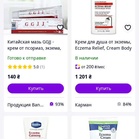
Китайская мазь GGJJ -
Крем для душа от экземы,
крем от псориаз, экзема,
Eczema Relief, Cream Body
дерматит, себорея 15 гр.
Wash, Eucerin, 400 мл
Готово к отправке
В наличии
200
5.0
(1)
от
₴
/мес
140
₴
1 201
₴
Купить
Купить
93%
84%
Продукция Bang De Li
Карман