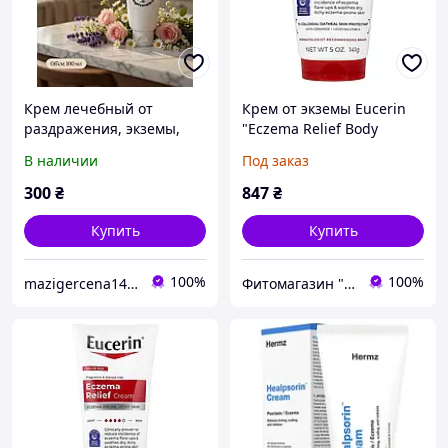
Крем лечебный от
Крем от экземы Eucerin
раздражения, экземы,
"Eczema Relief Body
псориаза, солнечных
Cream" для сухой,
В наличии
Под заказ
ожогов
раздраженной и
поврежденной кожи тела
300
₴
847
₴
(141 г)
Купить
Купить
100%
100%
mazigercena14.com
Фитомагазин "Beautiful Life"