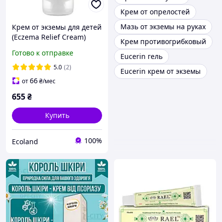
Крем от опрелостей
Мазь от экземы на руках
Крем от экземы для детей
(Eczema Relief Cream)
Крем противогрибковый
Eucerin, 141 г
Готово к отправке
Eucerin гель
5.0
(2)
Eucerin крем от экземы
66
от
₴
/мес
655
₴
Купить
100%
Ecoland