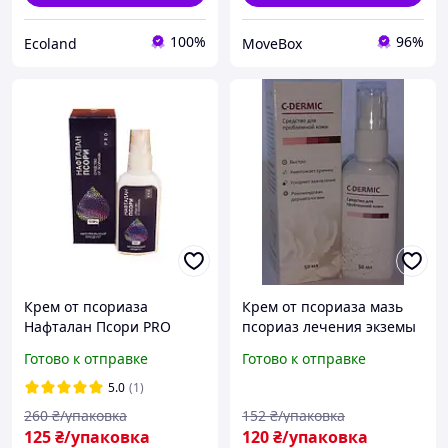
100%
96%
Ecoland
MoveBox
Крем от псориаза
Крем от псориаза мазь
Нафталан Псори PRO
псориаз лечения экземы
Нафталановый крем при
нейродерматита Себореи
Готово к отправке
Готово к отправке
псориазе экземе
Це Дермик
5.0
(1)
260
₴/упаковка
152
₴/упаковка
125
₴/упаковка
120
₴/упаковка