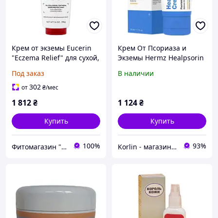
Крем от экземы Eucerin
Крем От Псориаза и
"Eczema Relief" для сухой,
Экземы Hermz Healpsorin
раздраженной и
Cream Англия 50мл
Под заказ
В наличии
поврежденной кожи (396
Доставка из ЕС
г)
302
от
₴
/мес
1 812
₴
1 124
₴
Купить
Купить
100%
93%
Фитомагазин "Beautiful Life"
Korlin - магазин натуральной косметики, витаминов и минералов, органического питания