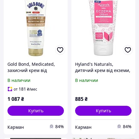
Gold Bond, Medicated,
Hyland's Naturals,
захисний крем від
дитячий крем від екземи,
екземи, 226 г (8 унцій)
142 г (5 унцій)
В наличии
В наличии
181
от
₴
/мес
1 087
₴
885
₴
Купить
Купить
84%
84%
Карман
Карман