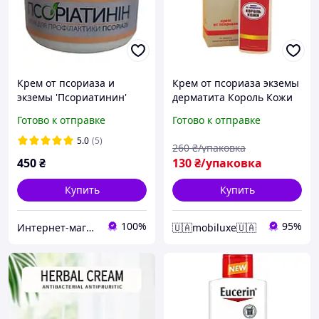
Крем от псориаза и
Крем от псориаза экземы
экземы 'Псориатинин'
дерматита Король Кожи
от псориазу с
Готово к отправке
Готово к отправке
натуральными
ингредиентами и
5.0
(5)
260
₴/упаковка
увлажняющим эффектом
450
₴
130
₴/упаковка
Купить
Купить
100%
95%
Интернет-магазин Елена
🇺🇦mobiluxe🇺🇦