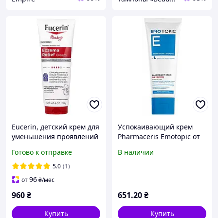
Eucerin, детский крем для
Успокаивающий крем
уменьшения проявлений
Pharmaceris Emotopic от
экземы, без отдушки, 226
экземы для лица и тела
Готово к отправке
В наличии
г
75 мл (5900717692015)
5.0
(1)
96
от
₴
/мес
960
₴
651
.20
₴
Купить
Купить