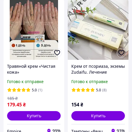
Травяной крем «Чистая
Крем от псориаза, экземы
кожа»
Zudaifu. Лечение
(HAOPIFUCAOBENRUGAO)
псориаза, экземы,
Готово к отправке
Готово к отправке
против псориаза, экземы.
дерматита и других
Лечение дерматита без
болезней кожи
5.0
(1)
5.0
(8)
гормональных
185
₴
препаратов. Экзема ле
179
.45
₴
154
₴
Купить
Купить
99%
93%
Empire
Тампоны «Beautiful Life»