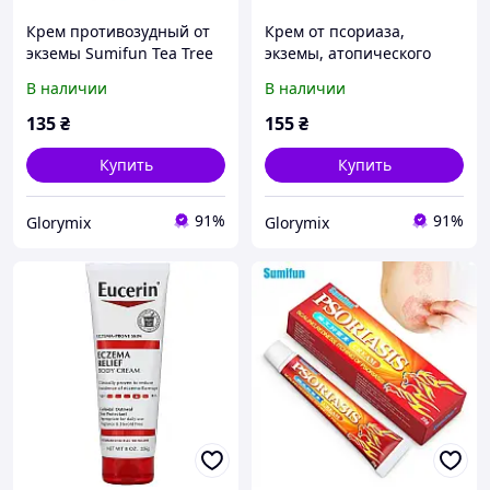
Крем противозудный от
Крем от псориаза,
экземы Sumifun Tea Tree
экземы, атопического
Balm Eczema Cream, с
дерматита Sumifun
В наличии
В наличии
маслом чайного дерева,
Psoriasis Cream, 20 г
20 г
135
₴
155
₴
Купить
Купить
91%
91%
Glorymix
Glorymix