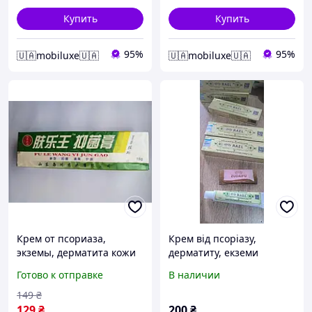
Купить
Купить
95%
95%
🇺🇦mobiluxe🇺🇦
🇺🇦mobiluxe🇺🇦
Крем от псориаза,
Крем від псоріазу,
экземы, дерматита кожи
дерматиту, екземи
Fule Wang 15 гр.
Готово к отправке
В наличии
149
₴
129
₴
200
₴