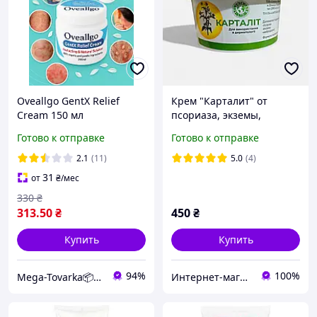
Oveallgo GentX Relief
Крем "Карталит" от
Cream 150 мл
псориаза, экземы,
Натуральный крем от
нейродермита
Готово к отправке
Готово к отправке
ВПЧ, бородавок и экземы
2.1
(11)
5.0
(4)
31
от
₴
/мес
330
₴
313
.50
₴
450
₴
Купить
Купить
94%
100%
Mega-Tovarka📦💙💛
Интернет-магазин Елена