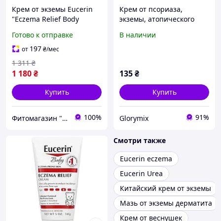
Крем от экземы Eucerin
Крем от псориаза,
"Eczema Relief Body
экземы, атопического
Cream" для сухой,
дерматита Sumifun
Готово к отправке
В наличии
раздраженной и
Psoriasis Cream, туба 20 г
поврежденной кожи тела
197
от
₴
/мес
(226 г)
1 311
₴
1 180
₴
135
₴
Купить
Купить
100%
91%
Фитомагазин "Beautiful Life"
Glorymix
Смотри также
Eucerin eczema
Eucerin Urea
Китайский крем от экземы
Мазь от экземы дерматита
Крем от веснушек