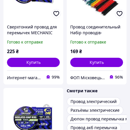
Сверхтонкий провод для
Провод соединительный
перемычек MECHANIC
Набір проводів-
FJ201 0,01 мм
перемичок 130 шт
Готово к отправке
Готово к отправке
изолированный
225
₴
169
₴
Купить
Купить
99%
96%
Интернет-магазин "RADIOMIR"
ФОП Місковець О.Г.
Смотри также
Провод электрический
Разъёмы электрические
Дюпон провод перемычка м
Провод акб перемычка