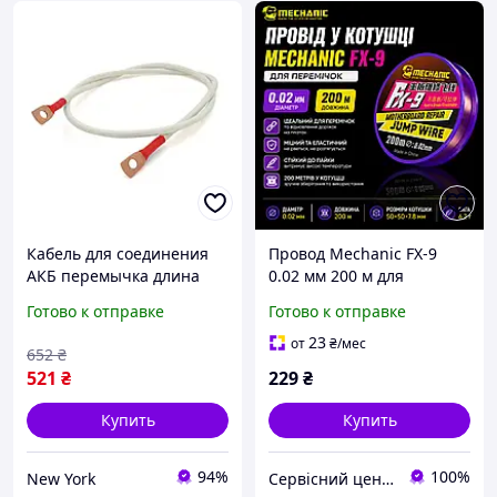
Кабель для соединения
Провод Mechanic FX-9
АКБ перемычка длина
0.02 мм 200 м для
100см провод медный
перемычек и ремонта
Готово к отправке
Готово к отправке
ПВ-3/КГНВ Одессакабель
плат
16мм2 с клеммами М8
23
от
₴
/мес
652
₴
медь newyork
521
₴
229
₴
Купить
Купить
94%
100%
New York
Сервісний центр "Галактика"