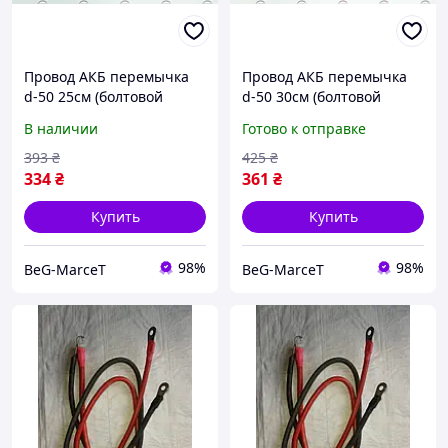
Провод АКБ перемычка
Провод АКБ перемычка
d-50 25см (болтовой
d-50 30см (болтовой
наконечник)
наконечник)
В наличии
Готово к отправке
393
₴
425
₴
334
₴
361
₴
Купить
Купить
98%
98%
BeG-MarceT
BeG-MarceT