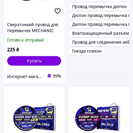
Провод перемычка дюпон
Дюпон провод перемычка п
Дюпон провод перемычка па
Сверхтонкий провод для
перемычек MECHANIC
Влагозащищенный разъем 2 
FJ202 0,02 мм
Готово к отправке
Провод для соединения акб
изолированный
225
₴
Гнездо спикон
Купить
99%
Интернет-магазин "RADIOMIR"