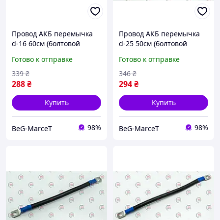
Провод АКБ перемычка
Провод АКБ перемычка
d-16 60см (болтовой
d-25 50см (болтовой
наконечник)
наконечник)
Готово к отправке
Готово к отправке
339
₴
346
₴
288
₴
294
₴
Купить
Купить
98%
98%
BeG-MarceT
BeG-MarceT