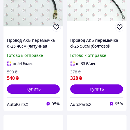
Провод АКБ перемычка
Провод АКБ перемычка
d-25 40см (латунная
d-25 50см (болтовой
клема)
наконечник)
Готово к отправке
Готово к отправке
54
33
от
₴
/мес
от
₴
/мес
590
₴
378
₴
540
₴
328
₴
Купить
Купить
95%
95%
AutoPartsX
AutoPartsX