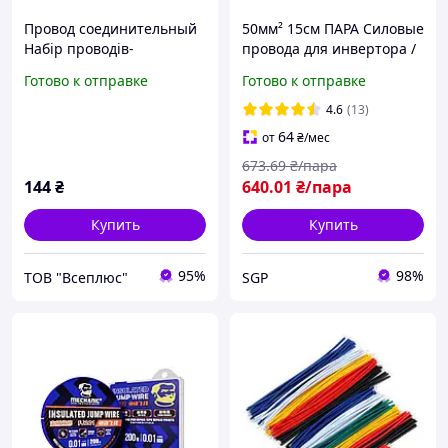
Провод соединительный
50мм² 15см ПАРА Силовые
Набір проводів-
провода для инвертора /
перемичок 130 шт
перемычки аккумулятора
Готово к отправке
Готово к отправке
- Клема/Клема 50/8мм
4.6
(13)
64
от
₴
/мес
673
.69
₴/пара
144
₴
640
.01
₴/пара
Купить
Купить
95%
98%
ТОВ "Всеплюс"
SGP