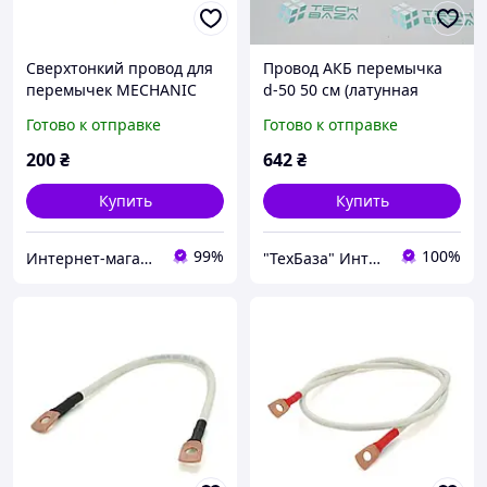
Сверхтонкий провод для
Провод АКБ перемычка
перемычек MECHANIC
d-50 50 см (латунная
FX202 0,02 мм
клемма)
Готово к отправке
Готово к отправке
200
₴
642
₴
Купить
Купить
99%
100%
Интернет-магазин "RADIOMIR"
"ТехБаза" Интернет-магазин