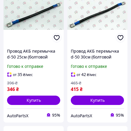
Провод АКБ перемычка
Провод АКБ перемычка
d-50 25см (болтовой
d-50 30см (болтовой
наконечник)
наконечник)
Готово к отправке
Готово к отправке
35
42
от
₴
/мес
от
₴
/мес
396
₴
465
₴
346
₴
415
₴
Купить
Купить
95%
95%
AutoPartsX
AutoPartsX