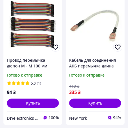
Провод перемычка
Кабель для соединения
дюпон М - М 100 мм
АКБ перемычка длина
30см провод медный
Готово к отправке
Готово к отправке
ПВ-3/КГНВ Одессакабель
16мм2 с клеммами М8
5.0
(1)
419
₴
медь newyork
94
₴
335
₴
Купить
Купить
100%
94%
DIYelectronics / Умные детали
New York