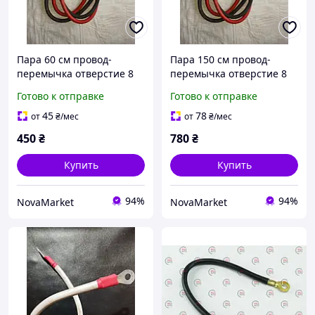
Пара 60 см провод-
Пара 150 см провод-
перемычка отверстие 8
перемычка отверстие 8
мм- отв.8 мм 25 кв.
мм- отв.8 мм 25 кв.
Готово к отправке
Готово к отправке
45
78
от
₴
/мес
от
₴
/мес
450
₴
780
₴
Купить
Купить
94%
94%
NovaMarket
NovaMarket