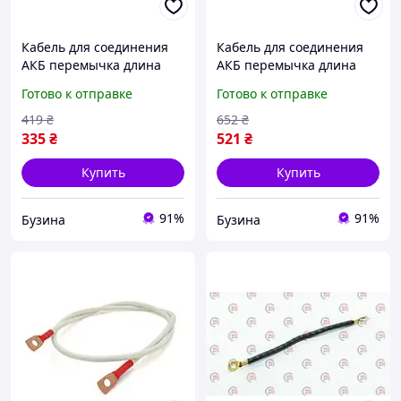
Кабель для соединения
Кабель для соединения
АКБ перемычка длина
АКБ перемычка длина
30см провод медный
100см провод медный
Готово к отправке
Готово к отправке
ПВ-3/КГНВ Одессакабель
ПВ-3/КГНВ Одессакабель
16мм2 с клеммами М8
16мм2 с клеммами М8
419
₴
652
₴
медь buzyna
медь buzyna
335
₴
521
₴
Купить
Купить
91%
91%
Бузина
Бузина