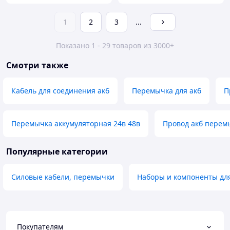
1
2
3
...
Показано 1 - 29 товаров из 3000+
Смотри также
Кабель для соединения акб
Перемычка для акб
П
Перемычка аккумуляторная 24в 48в
Провод акб перем
Популярные категории
Силовые кабели, перемычки
Наборы и компоненты для
Покупателям