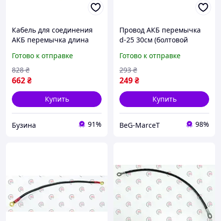
Кабель для соединения
Провод АКБ перемычка
АКБ перемычка длина
d-25 30см (болтовой
150см провод медный
наконечник)
Готово к отправке
Готово к отправке
ПВ-3 КГНВ Одессакабель
16мм2 М8 медь buzyna
828
₴
293
₴
662
₴
249
₴
Купить
Купить
91%
98%
Бузина
BeG-MarceT