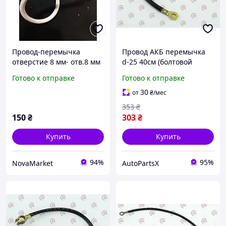
Провод-перемычка
Провод АКБ перемычка
отверстие 8 мм- отв.8 мм
d-25 40см (болтовой
35 кв. 50 см
наконечник)
Готово к отправке
Готово к отправке
30
от
₴
/мес
353
₴
150
₴
303
₴
Купить
Купить
94%
95%
NovaMarket
AutoPartsX