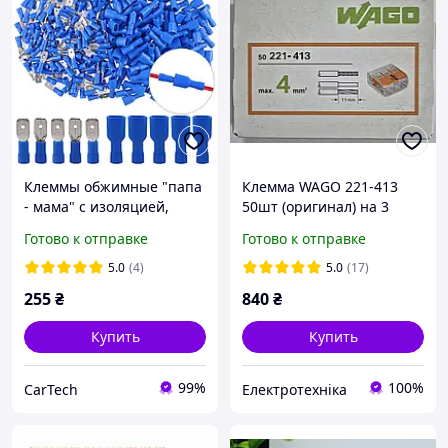
Клеммы обжимные "папа
Клемма WAGO 221-413
- мама" с изоляцией,
50шт (оригинал) на 3
набор 100 шт. (6,3 мм)
провода универсальная.
Готово к отправке
Готово к отправке
5.0
(4)
5.0
(17)
255
₴
840
₴
Купить
Купить
99%
100%
CarTech
Електротехніка