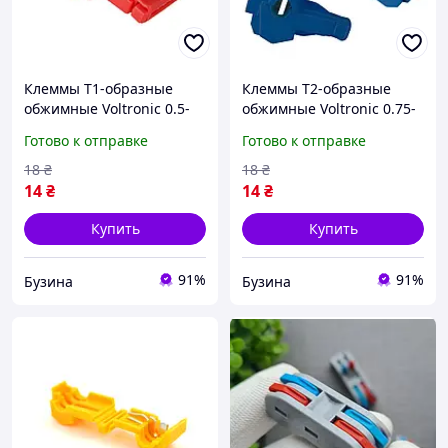
Клеммы T1-образные
Клеммы T2-образные
обжимные Voltronic 0.5-
обжимные Voltronic 0.75-
1.5мм² 10A красные 100
2.5мм² 15A красные 100
Готово к отправке
Готово к отправке
шт IP20 УХЛ3.1 buzyna
шт IP20 УХЛ3.1 buzyna
18
₴
18
₴
14
₴
14
₴
Купить
Купить
91%
91%
Бузина
Бузина