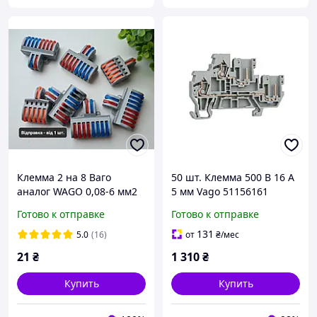
Клемма 2 на 8 Ваго
50 шт. Клемма 500 В 16 А
аналог WAGO 0,08-6 мм2
5 мм Vago 51156161
клемы, клемники 2*8
Комплект клеммных
Готово к отправке
Готово к отправке
Стандарт
блоков для электрических
распределительных
131
5.0
(16)
от
₴
/мес
щитов
21
₴
1 310
₴
Купить
Купить