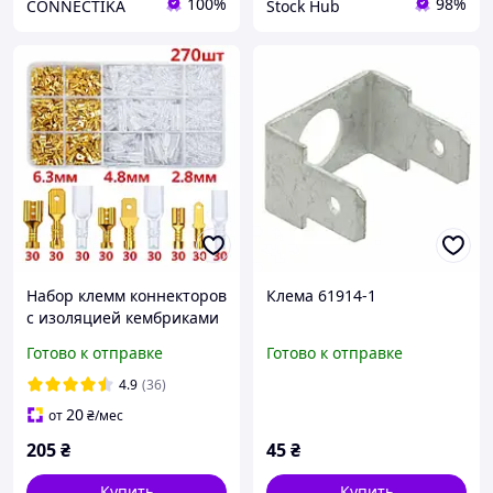
100%
98%
CONNECTIKA
Stock Hub
Набор клемм коннекторов
Клема 61914-1
с изоляцией кембриками
коннекторы кабельные
Готово к отправке
Готово к отправке
270шт 2.8/4.8/6.3мм
4.9
(36)
20
от
₴
/мес
205
₴
45
₴
Купить
Купить