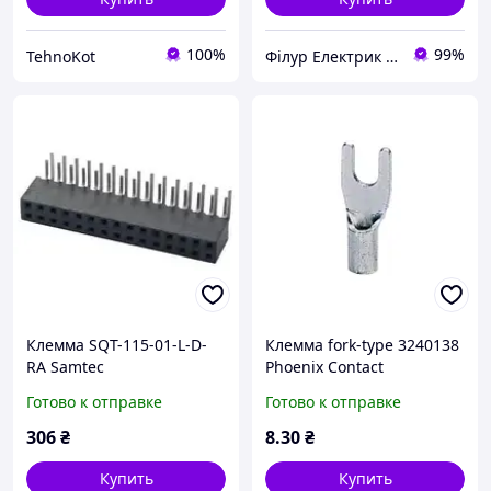
100%
99%
TehnoKot
Філур Електрик ЛТД
Клемма SQT-115-01-L-D-
Клемма fork-type 3240138
RA Samtec
Phoenix Contact
Готово к отправке
Готово к отправке
306
₴
8
.30
₴
Купить
Купить