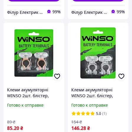
99%
99%
Філур Електрик ЛТД
Філур Електрик ЛТД
Клеми акумуляторні
Клеми акумуляторні
WINSO 2шт. блістер,
WINSO 2шт. блістер,
цинк, мідне покриття,
свинцеві, вага 200 грам
Готово к отправке
Готово к отправке
вага 95 грам (200шт/ящ)
(120шт/ящ)
5.0
(1)
89
₴
154
₴
85
.20
₴
146
.28
₴