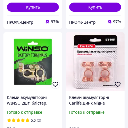
Купить
Купить
97%
97%
ПРОФІ-Центр
ПРОФІ-Центр
Клеми акумуляторні
Клеми акумуляторні
WINSO 2шт. блістер,
Carlife,цинк,мідне
цинк, мідне покриття,
покриття ,(2шт)
Готово к отправке
Готово к отправке
вага 90 грам (200шт/ящ)
5.0
(2)