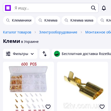
Клеммники
Клемма
Клемма мама
Кл
Каталог товаров
Электрооборудование
Монтажное об
Клеми
в Украине
Фильтры
Бесплатная доставка Rozetk