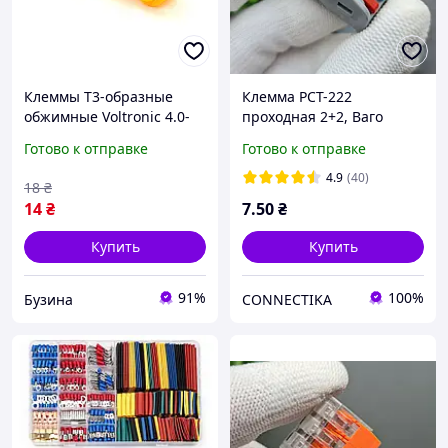
Клеммы T3-образные
Клемма РСТ-222
обжимные Voltronic 4.0-
проходная 2+2, Ваго
6.0мм2 20A для быстрого
аналог WAGO (0,08-4 мм2)
Готово к отправке
Готово к отправке
монтажа buzyna
клеммы, клемники
4.9
(40)
18
₴
14
₴
7
.50
₴
Купить
Купить
91%
100%
Бузина
CONNECTIKA