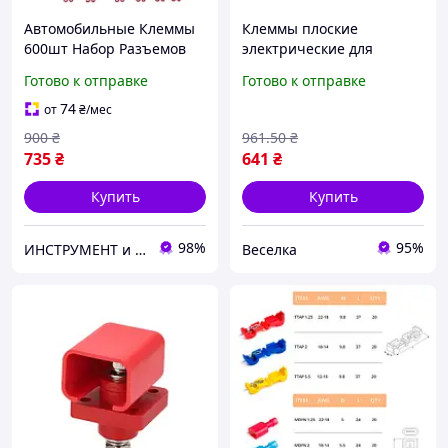
Автомобильные Клеммы
Клеммы плоские
600шт Набор Разъемов
электрические для
Мама-Папа Spec (SP-
соединения проводов 200
Готово к отправке
Готово к отправке
0686600)
штук надежные для
ремонта и электроники
74
от
₴
/мес
FLAME
900
₴
961
.50
₴
735
₴
641
₴
Купить
Купить
98%
95%
ИНСТРУМЕНТ и МЕТИЗЫ
Веселка