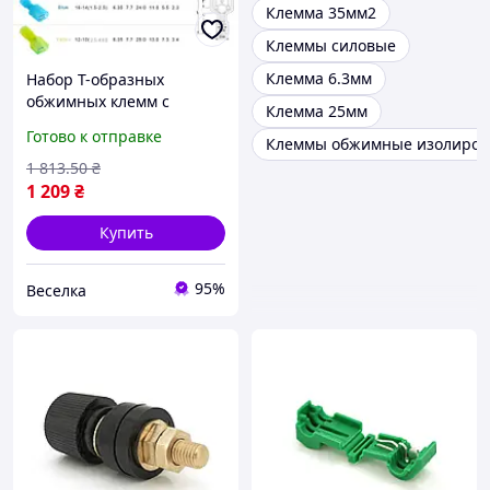
Клемма 35мм2
Клеммы силовые
Клемма 6.3мм
Набор Т-образных
обжимных клемм с
Клемма 25мм
изоляцией 360 шт для
Готово к отправке
Клеммы обжимные изолиро
проводов 0.5-4 мм2 для
электрических работ
1 813
.50
₴
FLAME
1 209
₴
Купить
95%
Веселка