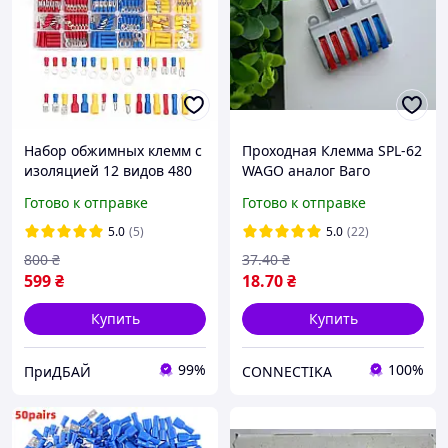
Набор обжимных клемм с
Проходная Клемма SPL-62
изоляцией 12 видов 480
WAGO аналог Ваго
шт
клеммы 2х6, клеммник
Готово к отправке
Готово к отправке
проходной 2+6, 2 входа-6
выходов (0,08-4 мм2)
5.0
(5)
5.0
(22)
800
₴
37
.40
₴
599
₴
18
.70
₴
Купить
Купить
99%
100%
ПриДБАЙ
CONNECTIKA