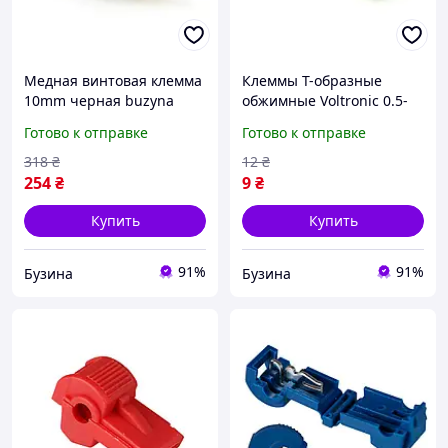
Медная винтовая клемма
Клеммы T-образные
10mm черная buzyna
обжимные Voltronic 0.5-
1.5мм² 10A IP20 100 шт
Готово к отправке
Готово к отправке
УХЛ3.1 красные buzyna
318
₴
12
₴
254
₴
9
₴
Купить
Купить
91%
91%
Бузина
Бузина