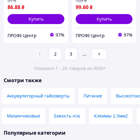
91
₴
105
₴
86
.88
₴
99
.60
₴
Купить
Купить
97%
97%
ПРОФІ-Центр
ПРОФІ-Центр
1
2
3
...
Показано 1 - 29 товаров из 9000+
Смотри также
Аккумуляторный гайковерты
Питание
Высокоток
Мизинчиковые
Емкость н\ж
Клеммы 2.5мм2
Популярные категории