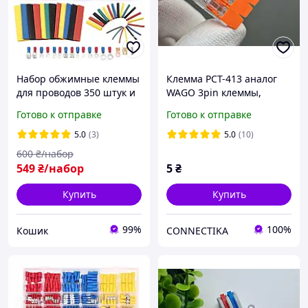
Набор обжимные клеммы
Клемма РСТ-413 аналог
для проводов 350 штук и
WAGO 3pin клеммы,
трубка термоусадочная
клеммники Ваго 3
Готово к отправке
Готово к отправке
328 штук (678 штук)
контакта 221-413
прозрачные
5.0
(3)
5.0
(10)
600
₴/набор
549
₴/набор
5
₴
Купить
Купить
99%
100%
Кошик
CONNECTIKA