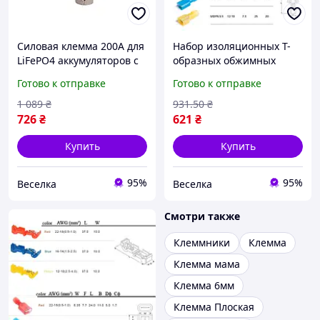
Силовая клемма 200А для
Набор изоляционных Т-
LiFePO4 аккумуляторов с
образных обжимных
защитной крышкой IP67
клемм 120 шт для
Готово к отправке
Готово к отправке
для подключения
проводов 0.5-4 мм2 для
электрооборудования
электромонтажа FLAME
1 089
₴
931
.50
₴
FLAME
726
₴
621
₴
Купить
Купить
95%
95%
Веселка
Веселка
Смотри также
Клеммники
Клемма
Клемма мама
Клемма 6мм
Клемма Плоская