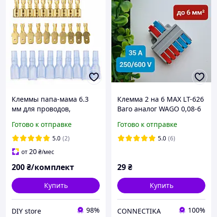
Клеммы папа-мама 6.3
Клемма 2 на 6 MAX LT-626
мм для проводов,
Ваго аналог WAGO 0,08-6
комплект 200 шт,
мм2 клемы, клемники 2x6
Готово к отправке
Готово к отправке
латунные с прозрачными
чехлами
5.0
(2)
5.0
(6)
20
от
₴
/мес
200
₴/комплект
29
₴
Купить
Купить
98%
100%
DIY store
CONNECTIKA