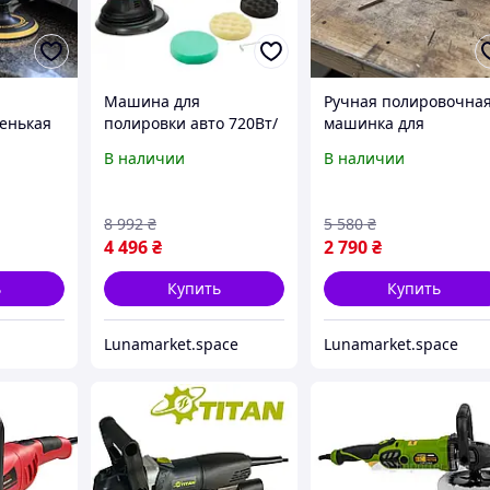
Машина для
Ручная полировочна
енькая
полировки авто 720Вт/
машинка для
150мм YATO,
полировки (1400Вт/
В наличии
В наличии
ьные
Профессиональные
180мм) INTERTOOL,
е
полировальные
Профессиональные
вто,
машинки,
полировальные
8 992
₴
5 580
₴
Электрическая машина
машинки для авто, Q
4 496
₴
2 790
₴
для шлифования, QLL
ь
Купить
Купить
Lunamarket.space
Lunamarket.space