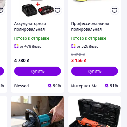
Аккумуляторная
Профессиональная
полировальная
полировальная
машина Einhell CE-CB
машина с плавным
Готово к отправке
Готово к отправке
18/254 Li-Solo : (акум 2.5
пуском 1250W,
ампера и зарядка)
Шлифовальная
478
526
от
₴
/мес
от
₴
/мес
машина для
6 312
₴
автомобиля, MTS
4 780
₴
3 156
₴
Купить
Купить
4%
94%
91%
Blessed
Интернет Магазин "StepShop"