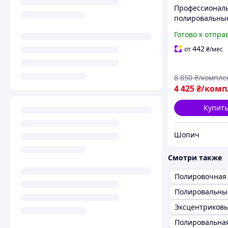
Профессионал
полировальны
машинки TITAN
Готово к отпра
2 ручная
полировальна
442
от
₴
/мес
машина 1050 В
полировальны
8 850
₴/компле
шлифмашины 4
4 425
₴/комп
мин
Купит
Шопич
Смотри также