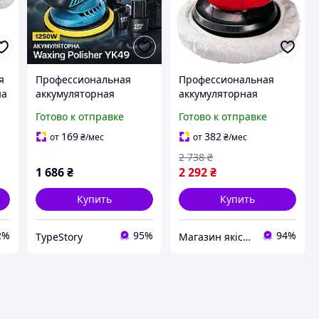
я
Профессиональная
Профессиональная
на
аккумуляторная
аккумуляторная
полировальная
полировальная
Готово к отправке
Готово к отправке
машинка YK49 Waxing
машина Einhell CE-CB
1250W 9236
18/254 Li-Solo: (без
169
382
от
₴
/мес
от
₴
/мес
ск
Аккума и зарядки) VSE
2 738
₴
1 686
₴
2 292
₴
Купить
Купить
2%
95%
94%
TypeStory
Магазин якісного інструменту Tools Shop 24/7