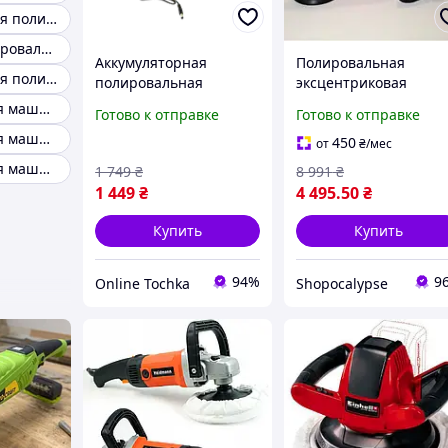
Эксцентриковая полировальная машинка
Машинка полировальная
Аккумуляторная
Полировальная
Эксцентриковая полировальная машинка для авто
полировальная
эксцентриковая
машинка Waxing
машинка для
Полировальная машинка yato
Готово к отправке
Готово к отправке
Polisher D6000 125 мм
полировки авто yato,
Полировальная машинка маленькая
12V 1500mAh
профессиональные
450
от
₴
/мес
профессиональная
полировальные
Полировальная машинка titan
1 749
₴
8 991
₴
полировальная
машинки Sho
1 449
₴
4 495
.50
₴
машина для авто
Купить
Купить
94%
9
Online Tochka
Shopocalypse