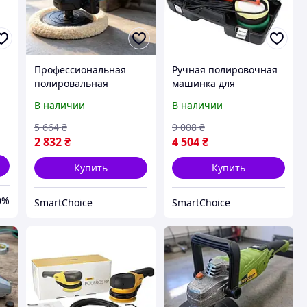
Профессиональная
Ручная полировочная
полировальная
машинка для
машина с плавным
шлифовки 720Вт/
В наличии
В наличии
2.5
пуском Makita 1200W,
150мм YATO,
Полировочная
Профессиональная
5 664
₴
9 008
₴
машинка для
полировальная
2 832
₴
4 504
₴
полировки авто, ZLT
машина, ZLT
Купить
Купить
0%
SmartChoice
SmartChoice