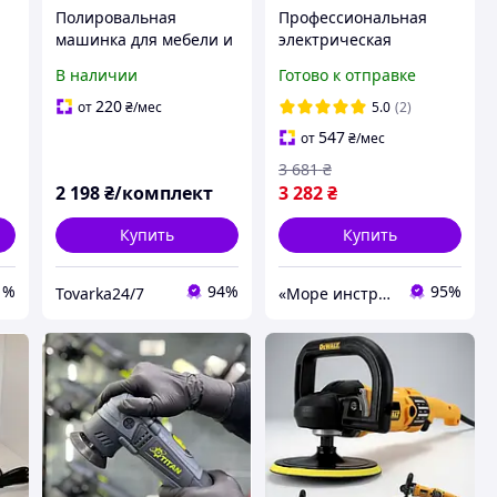
Полировальная
Профессиональная
машинка для мебели и
электрическая
дерева Krafftec
роторная
В наличии
Готово к отправке
Профессиональная
полировальная
полировальная
машина TITAN STP
220
от
₴
/мес
5.0
(2)
машина для
PRP14-2 150 (1200 Вт,
547
от
₴
/мес
автомобиля DC9000
150 мм, Сумка)
3 681
₴
Машина полировала
2 198
₴/комплект
3 282
₴
Купить
Купить
1%
94%
95%
Tovarka24/7
«Море инструментов»