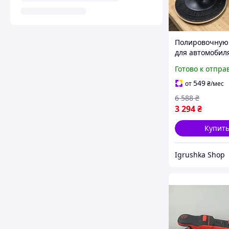
Полировочную
для автомобил
ProCraft (Герма
Готово к отпра
Профессионал
полировальна
549
от
₴
/мес
машина, Шлиф
6 588
₴
авто, RYH
3 294
₴
Купит
Igrushka Shop