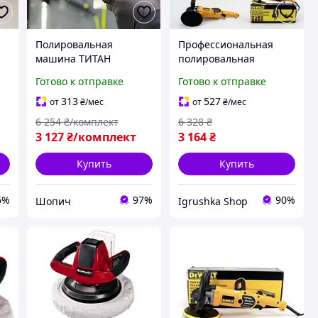
Полировальная
Профессиональная
машина ТИТАН
полировальная
профессиональные
машина 1250W,
Готово к отправке
Готово к отправке
полировальные
Машина для
машинки для авто 7000
полировки кузова
313
527
от
₴
/мес
от
₴
/мес
об/мин полировальные
автомобиля,
6 254
₴/комплект
6 328
₴
шлифмашины 300 Вт
Инструмент для
3 127
₴/комплект
3 164
₴
полировки машин, RYH
Купить
Купить
6%
97%
90%
Шопич
Igrushka Shop