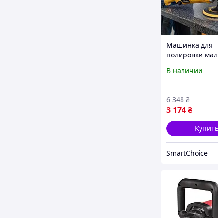
Машинка для
полировки мал
1250W,
В наличии
Профессионал
полировальны
машинки для а
6 348
₴
Электрическая
3 174
₴
машинка для
полировки, ZLT
Купит
SmartChoice