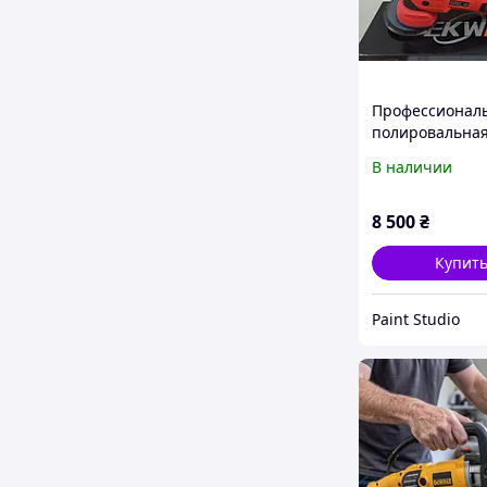
Профессионал
полировальна
машинка Tekwa
В наличии
1500MY-P022 (Х
мм)
8 500
₴
Купит
Paint Studio