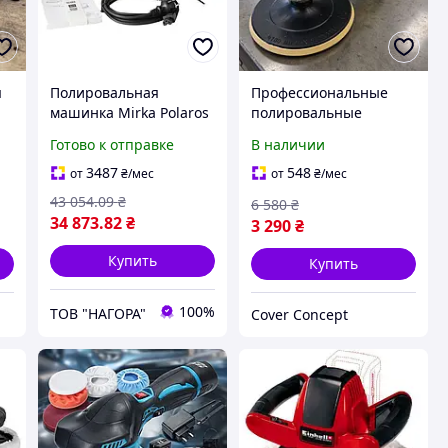
я
Полировальная
Профессиональные
машинка Mirka Polaros
полировальные
RP 600, роторная, 150
машинки для авто
Готово к отправке
В наличии
мм, профессиональная
2100W ProCraft
для авто и гелькоута
(Германия), Ручная
3487
548
от
₴
/мес
от
₴
/мес
полировочная
43 054
.09
₴
6 580
₴
LL
машинка для
34 873
.82
₴
3 290
₴
шлифовки, FRC
Купить
Купить
100%
ТОВ "НАГОРА"
Cover Concept