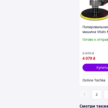
Полировальна
машина Vitals 
PS 1812BRv 120
Готово к отпра
профессионал
полировальна
машина
5 079
₴
4 079
₴
Купит
Online Tochka
1
2
Смотри такж