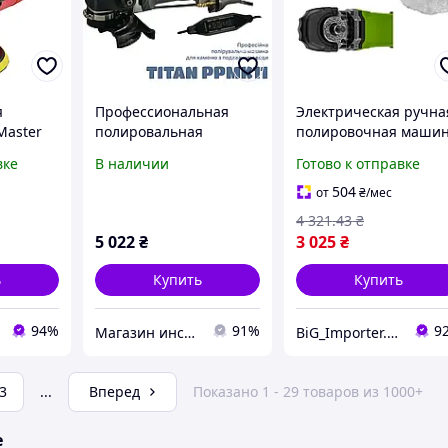
я
Профессиональная
Электрическая ручна
Master
полировальная
полировочная маши
0 Вт
машина для камней с
Procraft PM2100K,
вке
В наличии
Готово к отправке
ьная
подачей воды TITAN
Профессиональная
я
PPMK11
полировальная
504
от
₴
/мес
машина (плавный пу
4 321
.43
₴
5 022
₴
3 025
₴
ь
Купить
Купить
94%
91%
9
Магазин инструментов "Домовичок"
BiG_Importer.UA
3
...
Вперед
Показано 1 - 29 товаров из 1000+
е