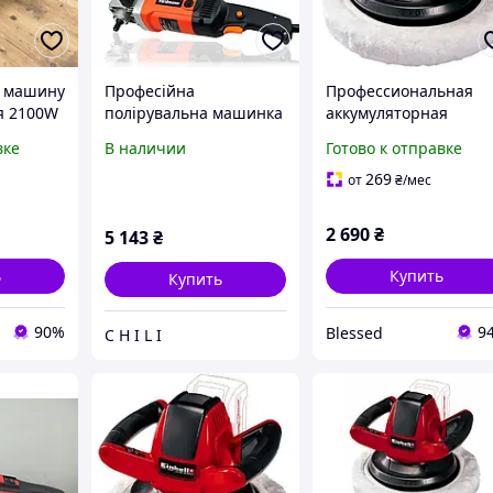
 машину
Професійна
Профессиональная
я 2100W
полірувальна машинка
аккумуляторная
ния),
180мм 230В HEIDMANN
полировальная
вке
В наличии
Готово к отправке
ьная
H00415 3000об / хв
машина Einhell CE-CB
я
18/254 Li-Solo: (без
269
от
₴
/мес
овка
Аккума и зарядки)
2 690
₴
5 143
₴
ь
Купить
Купить
90%
9
Blessed
C H I L I