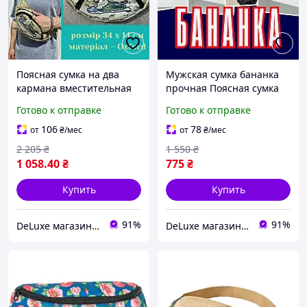
Поясная сумка на два
Мужская сумка бананка
кармана вместительная
прочная Поясная сумка
Бананка мужская
унисекс Сумки на пояс
Готово к отправке
Готово к отправке
прочная Сумка поясная
Нагрудная сумка бананка
повседневная крепкая
вместительная
106
78
от
₴
/мес
от
₴
/мес
2 205
₴
1 550
₴
1 058
.40
₴
775
₴
Купить
Купить
91%
91%
DeLuxe магазин текстиля
DeLuxe магазин текстиля