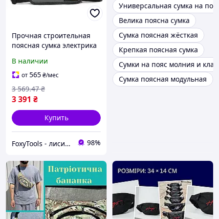
Универсальная сумка на поя
Велика поясна сумка
Сумка поясная жёсткая
Прочная строительная
поясная сумка электрика
Крепкая поясная сумка
Toughbuilt (TB-CT-114)
В наличии
Сумки на пояс молния и кла
565
от
₴
/мес
Сумка поясная модульная
3 569
.47
₴
3 391
₴
Купить
98%
FoxyTools - лисичка без інструменту не лишить!