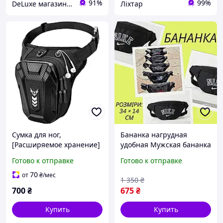
91%
99%
DeLuxe магазин текстиля
Ліхтар
Сумка для ног,
Бананка нагрудная
[Расширяемое хранение]
удобная Мужская бананка
Сумка для ног мотоцикла,
на грудь прочная
Готово к отправке
Готово к отправке
EVA Hardshell Прочный
Поясная сумка на два
походный поясной пакет,
кармана Уличная
70
от
₴
/мес
1 350
₴
Светоотражающая
бананка
700
₴
675
₴
Купить
Купить