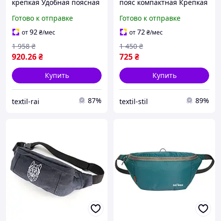
крепкая Удобная поясная
пояс компактная Крепкая
сумка качественная
поясная сумка крепкая
Готово к отправке
Готово к отправке
Практичная удобная
Мужская сумка через
сумка бананка унисекс
плечо бананка
92
72
от
₴
/мес
от
₴
/мес
1 958
₴
1 450
₴
920
.26
₴
725
₴
Купить
Купить
87%
89%
textil-rai
textil-stil