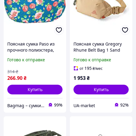
Поясная сумка Paso из
Поясная сумка Gregory
прочного полиэстера,
Rhune Belt Bag 1 Sand
разноцветная, с
Storm легкий прочный
Готово к отправке
Готово к отправке
регулируемым ремнем и
материал регулируемый
отделением на молнии
ремень несколько карма
195
от
₴
/мес
314
₴
17-510UN
266
.90
₴
1 953
₴
Купить
Купить
99%
92%
Bagmag – сумки, чемоданы, рюкзаки и аксессуары для вашего стиля и путешествий
UA-market