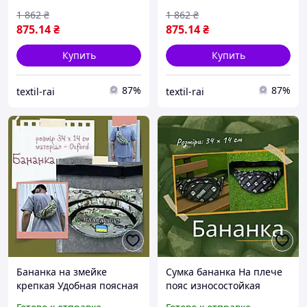
качественная
1 862
₴
1 862
₴
875
.14
₴
875
.14
₴
Купить
Купить
87%
87%
textil-rai
textil-rai
Бананка на змейке
Сумка бананка На плече
крепкая Удобная поясная
пояс износостойкая
сумка патриотическая
Крепкая поясная сумка