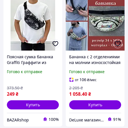
Поясная сумка бананка
Бананка с 2 отделениями
Graffiti Граффити из
на молнии износостойкая
прочного материала
Бананка практичная
Готово к отправке
Готово к отправке
черная молодежная с
стильная Крепкая
двумя отделениями
поясная сумка Oxford
106
от
₴
/мес
Распродажа
373
.50
₴
2 205
₴
249
₴
1 058
.40
₴
Купить
Купить
100%
91%
BAZARshop
DeLuxe магазин текстиля