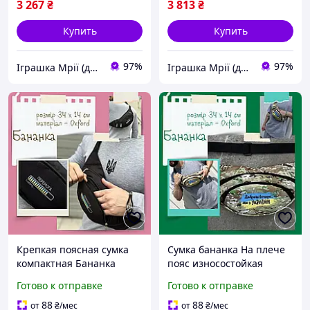
3 267
₴
3 813
₴
Купить
Купить
97%
97%
Іграшка Мрії (дитячі, авто, туризм)
Іграшка Мрії (дитячі, авто, туризм)
Крепкая поясная сумка
Сумка бананка На плече
компактная Бананка
пояс износостойкая
сумка молодежная
Мужская нагрудная сумка
Готово к отправке
Готово к отправке
прочная Мужская
качественная Крепкая
нагрудная сумка
поясная сумка
88
88
от
₴
/мес
от
₴
/мес