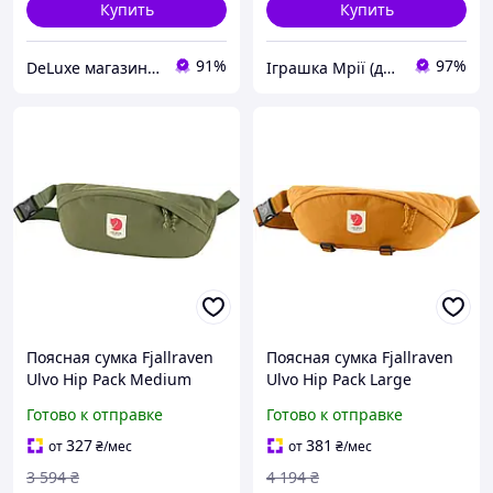
Купить
Купить
91%
97%
DeLuxe магазин текстиля
Іграшка Мрії (дитячі, авто, туризм)
Поясная сумка Fjallraven
Поясная сумка Fjallraven
Ulvo Hip Pack Medium
Ulvo Hip Pack Large
прочная Bergshell для
прочная Bergshell из
Готово к отправке
Готово к отправке
путешествий и походов
переработанного
7840-TD
нейлона
327
381
от
₴
/мес
от
₴
/мес
светоотражающая Red
3 594
₴
4 194
₴
gold 7840-TD