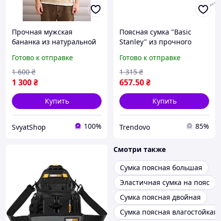
Прочная мужская
Поясная сумка "Basic
бананка из натуральной
Stanley" из прочного
кожи,Поясная сумка
полиэстера размером
Готово к отправке
Готово к отправке
банан для смартфона из
24х15,5х6 см для
кожи флотар чорного
активного отдыха
1 600
₴
1 315
₴
цвета
1 300
₴
657
.50
₴
Купить
Купить
100%
85%
SvyatShop
Trendovo
Смотри также
Сумка поясная большая
Эластичная сумка на пояс
Сумка поясная двойная
Сумка поясная влагостойкая