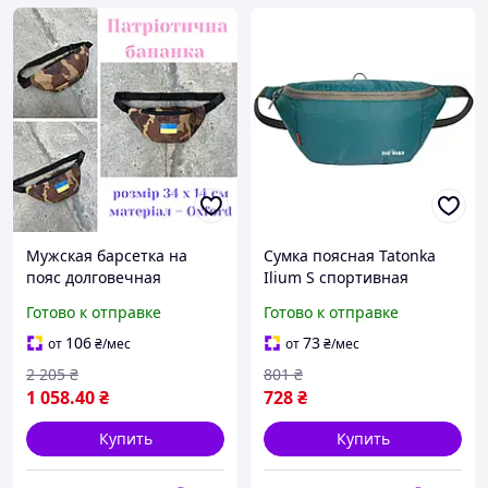
Мужская барсетка на
Сумка поясная Tatonka
пояс долговечная
Ilium S спортивная
Бананка на пояс для
прочная с регулируемым
Готово к отправке
Готово к отправке
мужчин надежная
ремнем Teal Green [2248-
Крепкая поясная сумка
liht]
106
73
от
₴
/мес
от
₴
/мес
прочная
2 205
₴
801
₴
1 058
.40
₴
728
₴
Купить
Купить