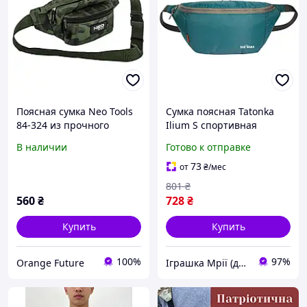
Поясная сумка Neo Tools
Сумка поясная Tatonka
84-324 из прочного
Ilium S спортивная
полиэстера
прочная с регулируемым
В наличии
Готово к отправке
ремнем Teal Green 2248-
TD
73
от
₴
/мес
801
₴
560
₴
728
₴
Купить
Купить
100%
97%
Orange Future
Іграшка Мрії (дитячі, авто, туризм)