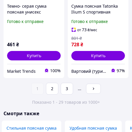
Темно- серая сумка
Сумка поясная Tatonka
поясная унисекс
Ilium S спортивная
повседневная из
прочная с регулируемым
Готово к отправке
Готово к отправке
прочной
ремнем Teal Green (2248-
водонепроницаемой
vart)
73
от
₴
/мес
ткани 051093
801
₴
461
₴
728
₴
Купить
Купить
100%
97%
Market Trends
Вартовий (туризм, охота и кемпинг)
1
2
3
...
Показано 1 - 29 товаров из 1000+
Смотри также
Стильная поясная сумка
Удобная поясная сумка