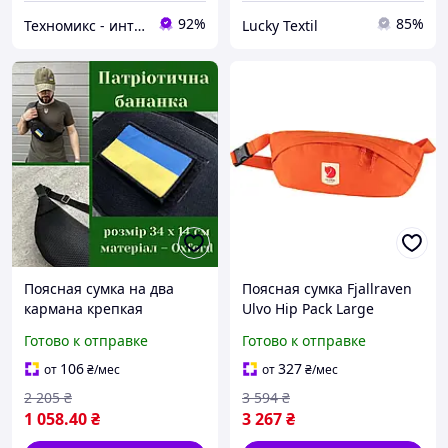
92%
85%
Техномикс - интернет - магазин качественной техники, электроники и других товаров для дома и работы
Lucky Textil
Поясная сумка на два
Поясная сумка Fjallraven
кармана крепкая
Ulvo Hip Pack Large
Мужская повседневная
прочный Bergshell, 100%
Готово к отправке
Готово к отправке
наплечная бананка
переработанный нейлон,
прочная Вместительная
светоотражающий
106
327
от
₴
/мес
от
₴
/мес
бананка
логотип Hokkaido
2 205
₴
3 594
₴
1 058
.40
₴
3 267
₴