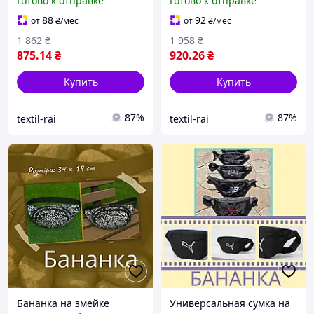
Готово к отправке
Готово к отправке
Практичная удобная
Мужская нагрудная сумка
сумка бананка унисекс
качественная
88
92
от
₴
/мес
от
₴
/мес
1 862
₴
1 958
₴
875
.14
₴
920
.26
₴
Купить
Купить
87%
87%
textil-rai
textil-rai
Бананка на змейке
Универсальная сумка на