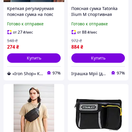
Крепкая регулируемая
Поясная сумка Tatonka
поясная сумка на пояс
Ilium M спортивная
для мам Подарок молодой
прочная с карманом,
Готово к отправке
Готово к отправке
маме Сумки на пояс
молния 2248-TD
аксессуары для мам
27
88
от
₴
/мес
от
₴
/мес
548
₴
972
₴
274
₴
884
₴
Купить
Купить
97%
97%
🔱 «Iron Shop» Компетентность! Качество товара! Быстрая отправка! ✅
Іграшка Мрії (дитячі, авто, туризм)