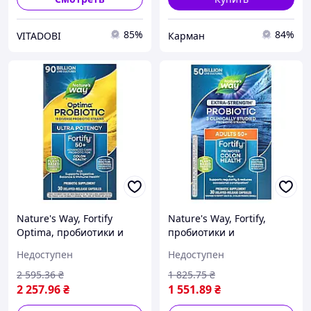
85%
84%
VITADOBI
Карман
Nature's Way, Fortify
Nature's Way, Fortify,
Optima, пробиотики и
пробиотики и
пребиотики для людей
пребиотики для людей
Недоступен
Недоступен
старше 50 лет,
старше 50 лет, с
улучшенный уход, 90
повышенной силой
2 595
.36
₴
1 825
.75
₴
миллиардов
действия, 50 млрд,,
2 257
.96
₴
1 551
.89
₴