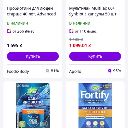
Пробиотики для людей
Мультилак Multilac 60+
старше 40 лет, Advanced
Synbiotic капсулы 50 шт -
40 plus Acidophilus,
пробиотик + пребиотик
В наличии
В наличии
Solgar 120вегкапс
для людей 60+,
(69313003)
микрофлора кишечника,
266
110
от
₴
/мес
от
₴
/мес
после антибиотиков
1 133
₴
1 595
₴
1 099
.01
₴
Купить
Купить
81%
95%
Foods-Body
Apollo