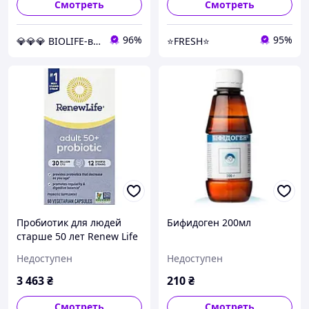
Смотреть
Смотреть
96%
95%
💎💎💎 BIOLIFE-витамины и минералы
⭐FRESH⭐
Пробиотик для людей
Бифидоген 200мл
старше 50 лет Renew Life
(Probiotic 30 млрд живых
Недоступен
Недоступен
культур) 30 млрд живых
культур 60 капсул
3 463
₴
210
₴
Смотреть
Смотреть