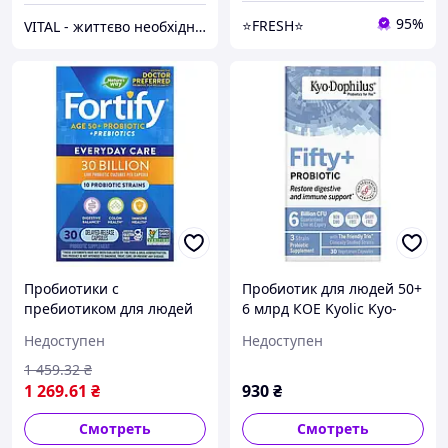
95%
⭐FRESH⭐
VITAL - життєво необхідне, найкраще з США в наявності та під заказ
Пробиотики с
Пробиотик для людей 50+
пребиотиком для людей
6 млрд КОЕ Kyolic Kyo-
старше 50 лет Nature's
Dophilus Fifty+ Probiotic -
Недоступен
Недоступен
Way "Fortify" 30 млрд КОЕ
30 вегетарианских капсул
(30 растительных капсул)
1 459
.32
₴
1 269
.61
₴
930
₴
Смотреть
Смотреть