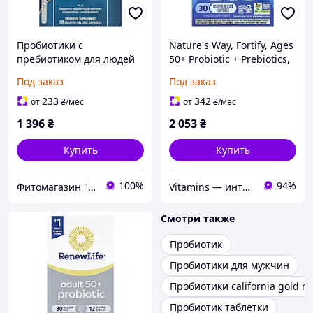
Пробиотики с
Nature's Way, Fortify, Ages
пребиотиком для людей
50+ Probiotic + Prebiotics,
старше 50 лет Nature's
Extra Strength , 50 Billion,
Под заказ
Под заказ
Way "Fortify" 30 млрд КОЕ
30 Delayed-Release
(30 растительных капсул)
233
342
от
₴
/мес
от
₴
/мес
1 396
₴
2 053
₴
Купить
Купить
100%
94%
Фитомагазин "Beautiful Life"
Vitamins — интернет-магазин витаминов и минералов
Смотри также
Пробиотик
Пробиотики для мужчин
Пробиотики california gold nu
Пробиотик таблетки