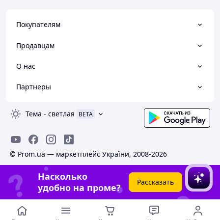
Покупателям
Продавцам
О нас
Партнеры
Тема
-
светлая
BETA
© Prom.ua — маркетплейс України, 2008-2026
Насколько
Рассказать
удобно на проме?