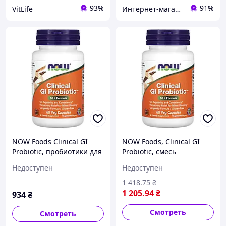
93%
91%
VitLife
Интернет-магазин "DJINI"
NOW Foods Clinical GI
NOW Foods, Clinical GI
Probiotic, пробиотики для
Probiotic, смесь
людей старше 50 лет, 60
пробиотиков для
Недоступен
Недоступен
растительных капсул
пищеварения, для людей
старше 50 лет, 60
1 418
.75
₴
растительных
1 205
.94
₴
934
₴
Смотреть
Смотреть