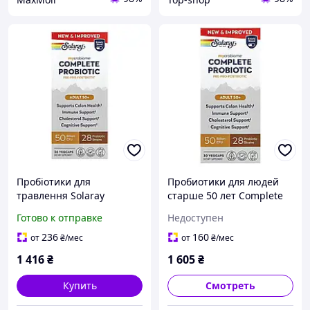
Пробіотики для
Пробиотики для людей
травлення Solaray
старше 50 лет Complete
Complete Probiotic Adult
Probiotic Adult 50+,
Готово к отправке
Недоступен
50+ 30 капс. підтримка
Solaray, 30 капсул
мікрофлори та здоров'я
236
160
от
₴
/мес
от
₴
/мес
кишківника
1 416
₴
1 605
₴
Купить
Смотреть