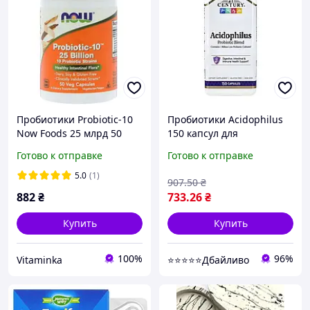
Пробиотики Probiotic-10
Пробиотики Acidophilus
Now Foods 25 млрд 50
150 капсул для
капсул
пищеварения без
Готово к отправке
Готово к отправке
глютена и ГМО
5.0
(1)
907
.50
₴
882
₴
733
.26
₴
Купить
Купить
100%
96%
Vitaminka
⭐⭐⭐⭐⭐Дбайливо