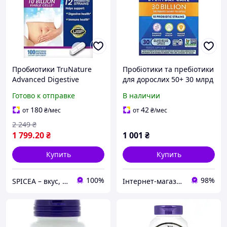
Пробиотики TruNature
Пробіотики та пребіотики
Advanced Digestive
для дорослих 50+ 30 млрд
Probiotic 100 капсул для
КУО вегетаріанські
Готово к отправке
В наличии
здоровья кишечника и
капсули Fortify Nature's
улучшения пищеварения
Way
180
42
от
₴
/мес
от
₴
/мес
2 249
₴
1 799
.20
₴
1 001
₴
Купить
Купить
100%
98%
SPICEA – вкус, который вдохновляет на кулинарные шедевры!
Інтернет-магазин спортивного харчування у Вінниці «Kings Nutrition»