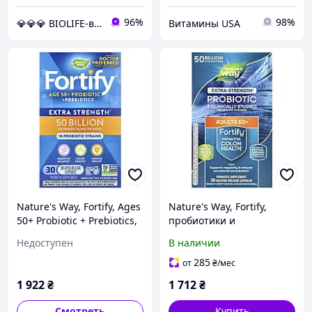
96%
98%
💎💎💎 BIOLIFE-витамины и минералы
Витамины USA
Nature's Way, Fortify, Ages
Nature's Way, Fortify,
50+ Probiotic + Prebiotics,
пробиотики и
Extra Strength , 50 Billion,
пребиотики для людей
Недоступен
В наличии
30 Delayed-Release
старше 50 лет, усиленное
действие, 50 млрд, 30
285
от
₴
/мес
капсул с отстроченным
1 922
₴
1 712
₴
Смотреть
Купить