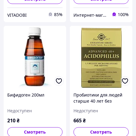
85%
100%
VITADOBI
Интернет-магазин Жива- Аптека
Бифидоген 200мл
Пробиотики для людей
старше 40 лет без
молочных продуктов
Недоступен
Недоступен
Solgar (Advanced 40+
Acidophilus) 60 капсул
210
₴
665
₴
Смотреть
Смотреть