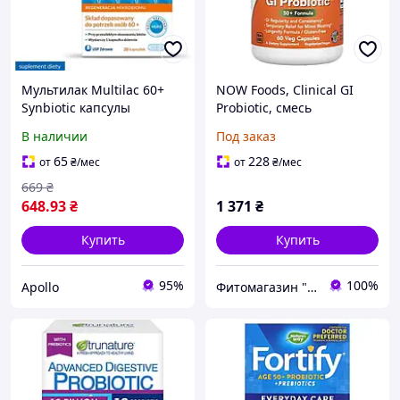
Мультилак Multilac 60+
NOW Foods, Clinical GI
Synbiotic капсулы
Probiotic, смесь
пробиотик + пребиотик
пробиотиков для
В наличии
Под заказ
20 шт для людей 60+,
пищеварения, для людей
микрофлора кишечника,
старше 50 лет, 60
65
228
от
₴
/мес
от
₴
/мес
после антибиотиков
растительных
669
₴
648
.93
₴
1 371
₴
Купить
Купить
95%
100%
Apollo
Фитомагазин "Beautiful Life"