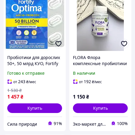
Пробіотики для дорослих
FLORA Флора
50+, 50 млрд КУО, Fortify
комплексные пробиотики
Optima Probiotic, Adult
для всей семьи, лакто-
Готово к отправке
В наличии
50+, Nature's Way, 30
бифидобактерии 60 шт
NEW LIFE
243
192
от
₴
/мес
от
₴
/мес
1 530
₴
1 457
₴
1 150
₴
Купить
Купить
91%
100%
Сила природи
Эко-маркет для всей семьи