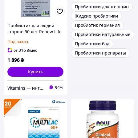
Пробиотики для женщин
Жидкие пробиотики
Пробиотик германия
Пробиотик для людей
старше 50 лет Renew Life
Пробиотики натуральные
(Probiotic 30 млрд живых
Под заказ
Пробиотики бад
культур) 30 млрд живых
культур 30 капсул
316
от
₴
/мес
Пробиотики препараты
1 896
₴
Купить
94%
Vitamins — интернет-магазин витаминов и минералов