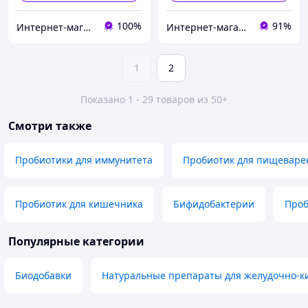
100%
91%
Интернет-магазин Жива- Аптека
Интернет-магазин "DJINI"
1
2
Показано 1 - 29 товаров из 50+
Смотри также
Пробиотики для иммунитета
Пробиотик для пищеваре
Пробиотик для кишечника
Бифидобактерии
Проб
Популярные категории
Биодобавки
Натуральные препараты для желудочно-к