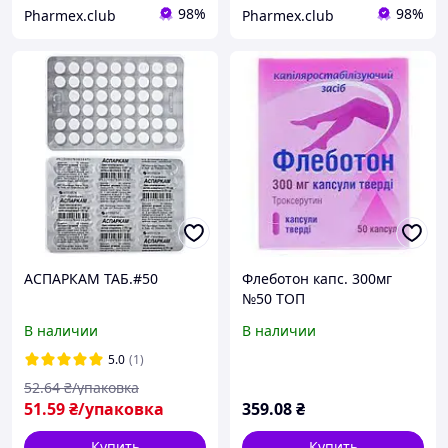
98%
98%
Pharmex.club
Pharmex.club
АСПАРКАМ ТАБ.#50
Флеботон капс. 300мг
№50 ТОП
В наличии
В наличии
5.0
(1)
52
.64
₴/упаковка
51
.59
₴/упаковка
359
.08
₴
Купить
Купить