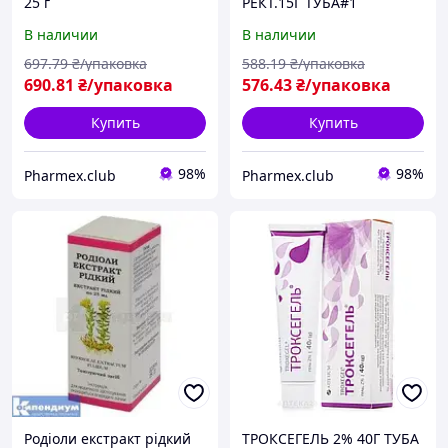
25 г
РЕКТ.15Г ТУБА#1
В наличии
В наличии
697
.79
₴/упаковка
588
.19
₴/упаковка
690
.81
₴/упаковка
576
.43
₴/упаковка
Купить
Купить
98%
98%
Pharmex.club
Pharmex.club
Родіоли екстракт рідкий
ТРОКСЕГЕЛЬ 2% 40Г ТУБА