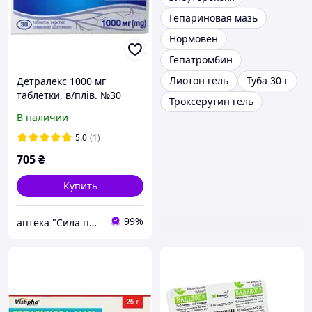
Гепариновая мазь
Нормовен
Гепатромбин
Лиотон гель
Туба 30 г
Детралекс 1000 мг
таблетки, в/плів. №30
Троксерутин гель
(10х3)
В наличии
5.0
(1)
705
₴
Купить
99%
аптека "Сила природи "