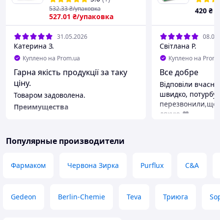
532
.33
₴/упаковка
420
₴
527
.01
₴/упаковка
31.05.2026
08.04
Катерина З.
Світлана Р.
Куплено на Prom.ua
Куплено на Prom.
Гарна якість продукції за таку
Все добре
ціну.
Відповіли вчасно
швидко, потурбу
Товаром задоволена.
перезвонили,щоб
Преимущества
дякую ❤️
Товар сподобався .
Недостатки
Недоліків не знайшла .
Популярные производители
Фармаком
Червона Зирка
Purflux
С&A
Gedeon
Berlin-Chemie
Teva
Триюга
So