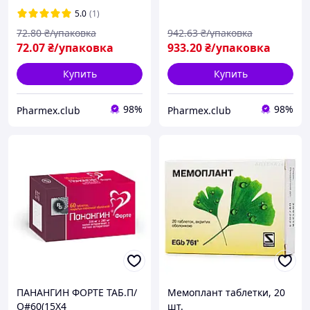
5.0
(1)
72
.80
₴/упаковка
942
.63
₴/упаковка
72
.07
₴/упаковка
933
.20
₴/упаковка
Купить
Купить
98%
98%
Pharmex.club
Pharmex.club
ПАНАНГИН ФОРТЕ ТАБ.П/
Мемоплант таблетки, 20
О#60(15X4
шт.