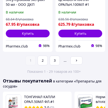
50 мл - ООО 'ДКП
ОРАЛЬН.100МЛ #1
Фарм.Фабрика'
В наличии
В наличии
68
.64
₴/упаковка
638
.56
₴/упаковка
67
.95
₴/упаковка
625
.79
₴/упаковка
Купить
Купить
98%
98%
Pharmex.club
Pharmex.club
1
2
3
...
Показано 1 - 29 товаров из 100+
Отзывы покупателей
в категории «Препараты для
сосудов»
ТОНГИНАЛ КАПЛИ
Нормов
ОРАЛ.50МЛ ФЛ.#1
в/плів.
№30 (1
5.0
(1)