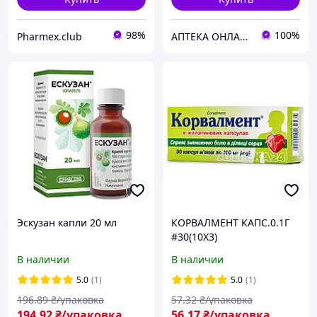
98%
100%
Pharmex.club
АПТЕКА ОНЛАЙН ТЕХМЕДСЕРВІС
Эскузан капли 20 мл
КОРВАЛМЕНТ КАПС.0.1Г
#30(10Х3)
В наличии
В наличии
5.0
(1)
5.0
(1)
196
.89
₴/упаковка
57
.32
₴/упаковка
194
.92
₴/упаковка
56
.17
₴/упаковка