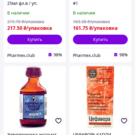
25мл фл.в / уп.
#1
В наличии
В наличии
219
.70
₴/упаковка
163
.38
₴/упаковка
217
.50
₴/упаковка
161
.75
₴/упаковка
Купить
Купить
98%
98%
Pharmex.club
Pharmex.club
Элеутерококка экстракт
ЦЕФАВОРА КАПЛИ