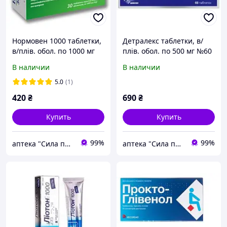
Нормовен 1000 таблетки,
Детралекс таблетки, в/
в/плів. обол. по 1000 мг
плів. обол. по 500 мг №60
№30 (10х3)
(15х4)
В наличии
В наличии
5.0
(1)
420
₴
690
₴
Купить
Купить
99%
99%
аптека "Сила природи "
аптека "Сила природи "