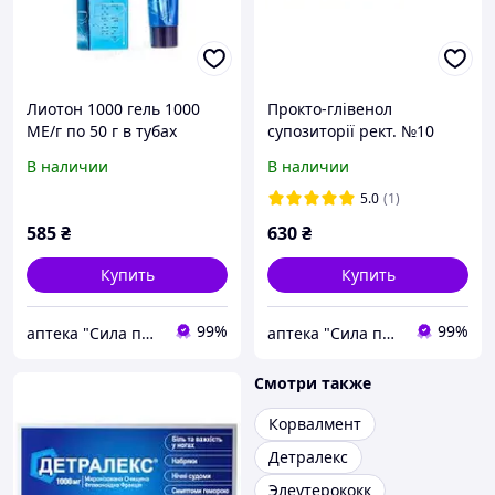
Лиотон 1000 гель 1000
Прокто-глівенол
МЕ/г по 50 г в тубах
супозиторії рект. №10
(5х2)
В наличии
В наличии
5.0
(1)
585
₴
630
₴
Купить
Купить
99%
99%
аптека "Сила природи "
аптека "Сила природи "
Смотри также
Корвалмент
Детралекс
Элеутерококк