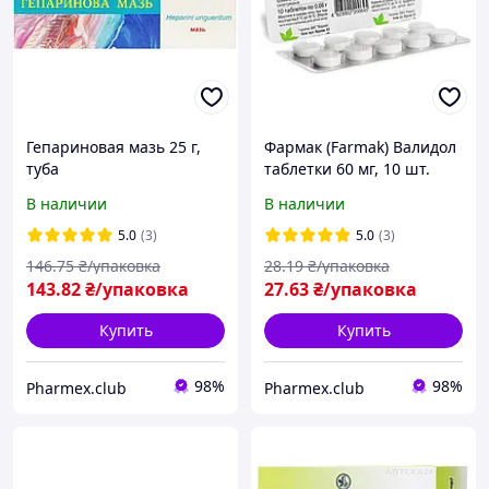
Гепариновая мазь 25 г,
Фармак (Farmak) Валидол
туба
таблетки 60 мг, 10 шт.
В наличии
В наличии
5.0
(3)
5.0
(3)
146
.75
₴/упаковка
28
.19
₴/упаковка
143
.82
₴/упаковка
27
.63
₴/упаковка
Купить
Купить
98%
98%
Pharmex.club
Pharmex.club