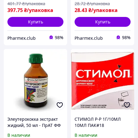
401
.77
₴/упаковка
28
.72
₴/упаковка
397
.75
₴/упаковка
28
.43
₴/упаковка
Купить
Купить
98%
98%
Pharmex.club
Pharmex.club
Элеутерококка экстракт
СТИМОЛ Р-Р 1Г/10МЛ
жидкий, 50 мл - ПрАТ ФФ
10МЛ ПАК#18
Віола
В наличии
В наличии