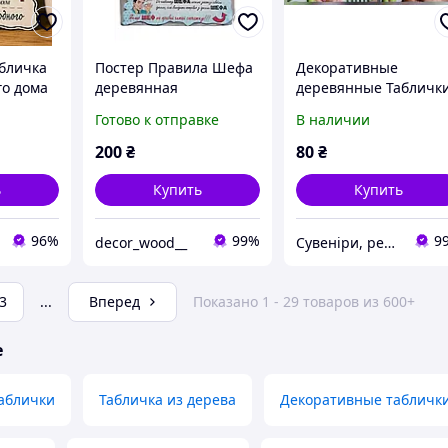
бличка
Постер Правила Шефа
Декоративные
о дома
деревянная
деревянные Табличк
табличка,29x19 см.
Правила разные вид
Готово к отправке
В наличии
200
₴
80
₴
ь
Купить
Купить
96%
99%
9
decor_wood__
Сувеніри, релігійні товари
3
...
Вперед
Показано 1 - 29 товаров из 600+
е
аблички
Табличка из дерева
Декоративные табличк