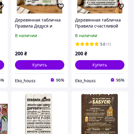
а
Деревянная табличка
Деревянная табличка
Правила Дедуся и
Правила счастливой
Бабусы (24×30 см)
женщины (24×30 см)
В наличии
В наличии
5.0
(1)
200
₴
200
₴
Купить
Купить
6%
96%
96%
Eko_houss
Eko_houss