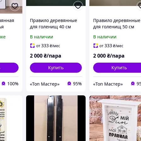
вянная
Правило деревянные
Правило деревянные
ья
для голенищ 40 см
для голенищ 50 см
21 см DZ
вке
В наличии
В наличии
333
333
от
₴
/мес
от
₴
/мес
2 000
₴/пара
2 000
₴/пара
ь
Купить
Купить
100%
95%
9
«Топ Мастер»
«Топ Мастер»