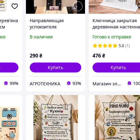
ерев'яна
Направляющая
Ключница закрытая
5см
успокоителя
деревянная настенн
 кухні"
деревянного псп лев/
белая Мои правила
вке
В наличии
Готово к отправке
прав
27х22 см DZ
5.0
(1)
290
₴
476
₴
ь
Купить
Купить
99%
93%
10
АГРОТЕХНИКА
Магазин элитной парфюмерии и косметики "Престиж"