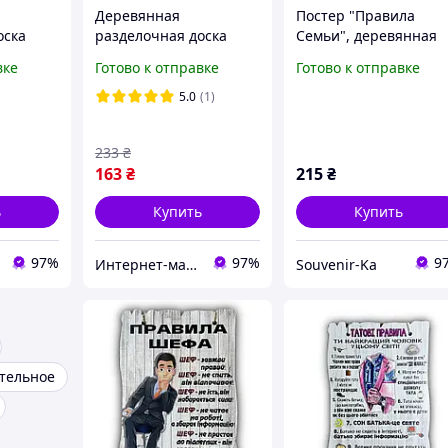
Деревянная
Постер "Правила
оска
разделочная доска
Семьи", деревянная
о дома
Правила нашей кухни
табличка, 29*19 см,
вке
Готово к отправке
Готово к отправке
декор
5.0
(1)
233
₴
163
₴
215
₴
ь
Купить
Купить
97%
97%
9
Интернет-магазин "Украинские Подарки"
Souvenir-Ka
тельное