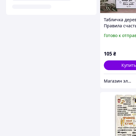
Табличка дере
Правила счаст
маленькая 30Х
Готово к отпра
105
₴
Купит
Магазин элитной парфюмерии и косметики "Престиж"