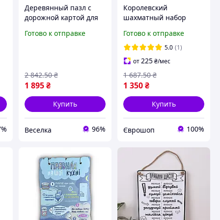
Деревянный пазл с
Королевский
дорожной картой для
шахматный набор
детей от 3 лет
Ruhhy 26038
Готово к отправке
Готово к отправке
развивающая игра
деревянная доска из
обучение дорожным
граба 31×31 см.
5.0
(1)
правилам FLAME
Футляр, фигуры
225
от
₴
/мес
2 842
.50
₴
1 687
.50
₴
1 895
₴
1 350
₴
Купить
Купить
7%
96%
100%
Веселка
Єврошоп