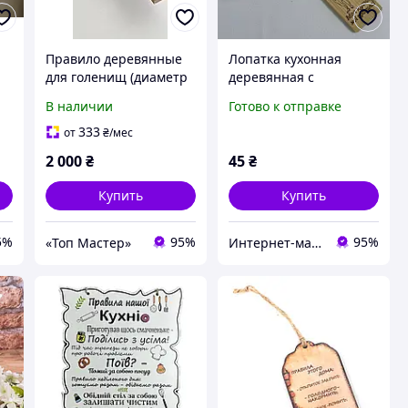
Правило деревянные
Лопатка кухонная
для голенищ (диаметр
деревянная с
в голени до 40 см)- 1шт.
надписями и
В наличии
Готово к отправке
гравировкой 300 мм
Бук в
333
от
₴
/мес
ассортименте(Любимій
2 000
₴
45
₴
матусі) Моя кухня мої
правила
Купить
Купить
5%
95%
95%
«Топ Мастер»
Интернет-магазин "Кутский сувенир"