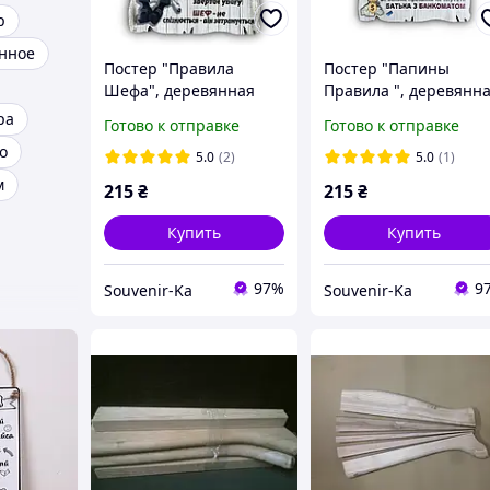
р
нное
Постер "Правила
Постер "Папины
Шефа", деревянная
Правила ", деревянн
табличка, 29*19 см,
табличка, 29*19 см,
ра
Готово к отправке
Готово к отправке
декор
декор
о
5.0
(2)
5.0
(1)
м
215
₴
215
₴
Купить
Купить
97%
9
Souvenir-Ka
Souvenir-Ka