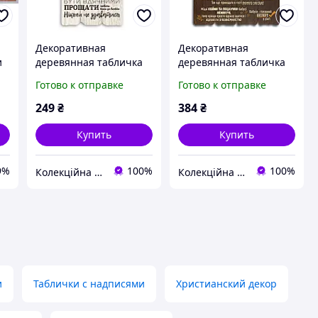
Декоративная
Декоративная
и
деревянная табличка
деревянная табличка
ы
30х15 Правила дому
41х29 Правила бабусі
Готово к отправке
Готово к отправке
хрт10014бу Тур-
хрдт0004ку Тур-
Колекшн
Колекшн
249
₴
384
₴
Купить
Купить
9%
100%
100%
Колекційна сувенірна продукція торгової марки "Тур-Колекшн"
Колекційна сувенірна продукція торгової марки "Тур-Колекшн"
и
Таблички с надписями
Христианский декор