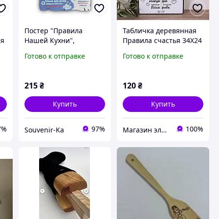
Постер "Правила
Табличка деревянная
ая
Нашей Кухни",
Правила счастья 34Х24
деревянная табличка,
см 3325-2 DZ
Готово к отправке
Готово к отправке
29*19 см, декор
215
₴
120
₴
Купить
Купить
7%
97%
100%
Souvenir-Ka
Магазин элитной парфюмерии и косметики "Престиж"