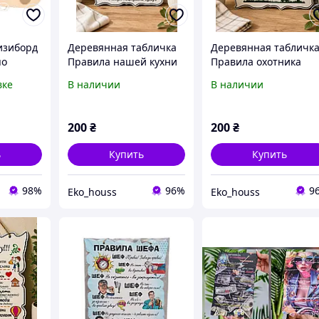
изиборд
Деревянная табличка
Деревянная табличк
по
Правила нашей кухни
Правила охотника
тессори
| Декор для кухни |
(24×30 см)
вке
В наличии
В наличии
24×30 см
200
₴
200
₴
ь
Купить
Купить
98%
96%
9
Eko_houss
Eko_houss