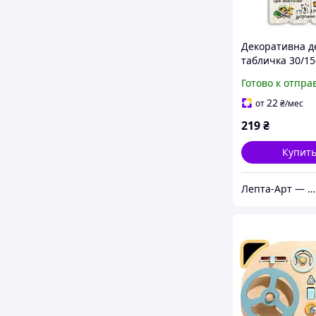
Декоративна д
табличка 30/1
"Правила нашої
Готово к отпра
22
от
₴
/мес
219
₴
Купит
Лепта-Арт — христианский магазин