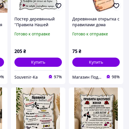
Постер деревянный
Деревянная открытка с
ая
"Правила Нашей
правилами дома
Кухни", 30*24 см,
Готово к отправке
Готово к отправке
табличка, декор
205
₴
75
₴
Купить
Купить
0%
97%
98%
Souvenir-Ka
Магазин Подарки в коробке