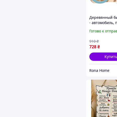
Деревянный б
- автомобиль, 
правилам Мон
Готово к отпра
Disfact KS-M1
910
₴
728
₴
Купит
Rona Home