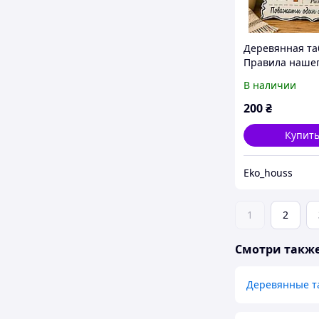
Деревянная та
Правила нашег
(24×30 см)
В наличии
200
₴
Купит
Eko_houss
1
2
Смотри такж
Деревянные т