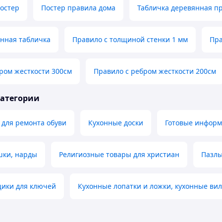
остер
Постер правила дома
Табличка деревянная п
нная табличка
Правило с толщиной стенки 1 мм
Пра
ром жесткости 300см
Правило с ребром жесткости 200см
категории
 для ремонта обуви
Кухонные доски
Готовые информ
ки, нарды
Религиозные товары для христиан
Пазлы
ики для ключей
Кухонные лопатки и ложки, кухонные ви