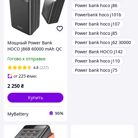
Power bank hoco j86
Powerbank hoco j101b
Power bank hoco j107
Power bank hoco j85
Power bank hoco j62 30000
Мощный Power Bank
HOCO J86B 60000 mAh QC
Power Bank HOCO J142
3.0 PD 22.5W с фонарём/
Готово к отправке
Power bank hoco j110
лампой. Внешний
аккумулятор для
4.8
(227)
Power bank hoco j75
телефона и планшета
225
от
₴
/мес
2 250
₴
Купить
96%
MyBattery