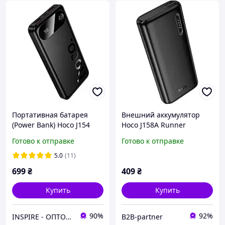
Портативная батарея
Внешний аккумулятор
(Power Bank) Hoco J154
Hoco J158A Runner
Victorious, 10000 mAh,
10000mAh 10W Black
Готово к отправке
Готово к отправке
Черный
[165958]
5.0
(11)
699
₴
409
₴
Купить
Купить
90%
92%
INSPIRE - ОПТОВІ ПРОДАЖІ ТА БЕЗГОТІВКА ДЛЯ БІЗНЕСУ
B2B-partner