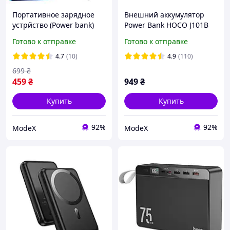
Портативное зарядное
Внешний аккумулятор
устрйство (Power bank)
Power Bank HOCO J101B
Hoco J100 10000mAh
30000 mAh PD20W+QC3.0
Готово к отправке
Готово к отправке
черный, павер банк
22.5W Черный
4.7
(10)
4.9
(110)
699
₴
459
₴
949
₴
Купить
Купить
92%
92%
ModeX
ModeX