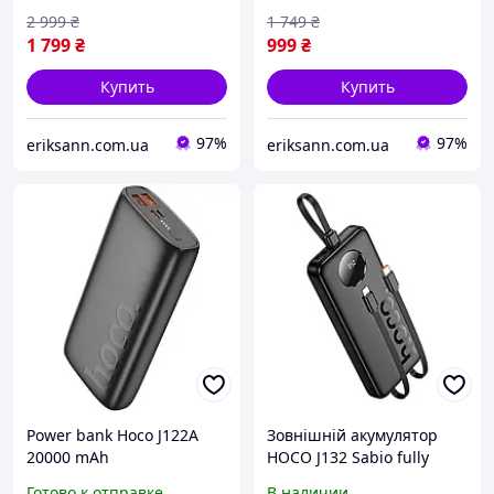
2 999
₴
1 749
₴
1 799
₴
999
₴
Купить
Купить
97%
97%
eriksann.com.ua
eriksann.com.ua
Power bank Hoco J122A
Зовнішній акумулятор
20000 mAh
HOCO J132 Sabio fully
PD20W+QC22.5W с
compatible power bank
Готово к отправке
В наличии