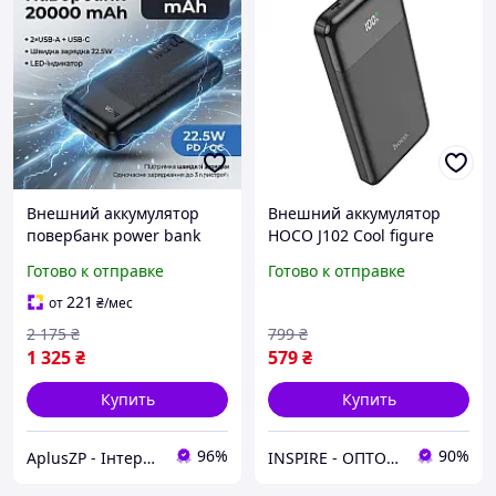
Внешний аккумулятор
Внешний аккумулятор
повербанк power bank
HOCO J102 Cool figure
УМБ Hoco J159A
PD20W+QC3.0 power
Готово к отправке
Готово к отправке
20000mAh |2USB/1Type-C,
bank(10000mAh) Black
22.5W/3A, PD/QC|
221
от
₴
/мес
2 175
₴
799
₴
1 325
₴
579
₴
Купить
Купить
96%
90%
AplusZP - Інтернет магазин оптових цін
INSPIRE - ОПТОВІ ПРОДАЖІ ТА БЕЗГОТІВКА ДЛЯ БІЗНЕСУ