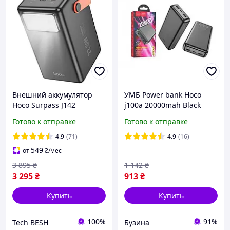
Внешний аккумулятор
УМБ Power bank Hoco
Hoco Surpass J142
j100a 20000mah Black
100000mAh 22.5W Black
Готово к отправке
Готово к отправке
[131318]
4.9
(71)
4.9
(16)
549
от
₴
/мес
3 895
₴
1 142
₴
3 295
₴
913
₴
Купить
Купить
100%
91%
Tech BESH
Бузина