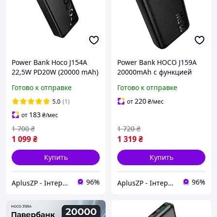
Power Bank Hoco J154A
Power Bank HOCO J159A
22,5W PD20W (20000 mAh)
20000mAh с функцией
чорний
быстрой зарядки
Готово к отправке
Готово к отправке
(2USB/1Type-C, 22.5W/3A,
PD/QC)
220
5.0
(1)
от
₴
/мес
183
от
₴
/мес
1 700
₴
1 720
₴
1 099
₴
1 319
₴
Купить
Купить
96%
96%
AplusZP - Інтернет магазин оптових цін
AplusZP - Інтернет магазин оптових цін