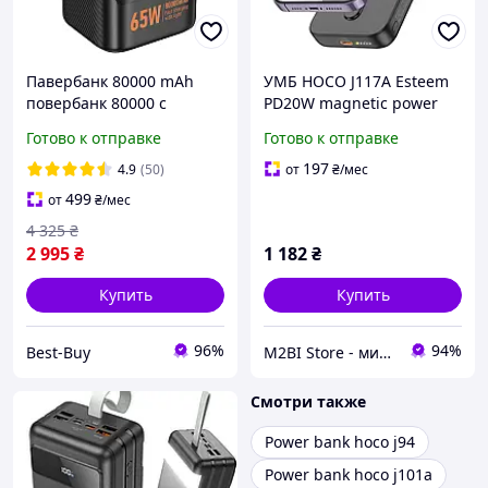
Павербанк 80000 mAh
УМБ HOCO J117A Esteem
повербанк 80000 с
PD20W magnetic power
быстрой зарядкой 65W
bank(10000mAh) Чорний
Готово к отправке
Готово к отправке
HOCO J152 Pro повер банк
для роутера power
197
4.9
(50)
от
₴
/мес
bank8000 для ноутбука
499
от
₴
/мес
4 325
₴
2 995
₴
1 182
₴
Купить
Купить
96%
94%
Best-Buy
M2BI Store - мир техники и аксессуаров
Смотри также
Power bank hoco j94
Power bank hoco j101a