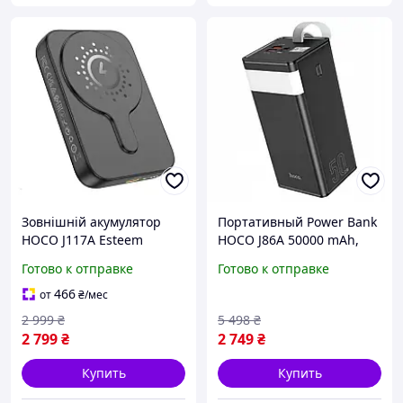
Зовнішній акумулятор
Портативный Power Bank
HOCO J117A Esteem
HOCO J86А 50000 mAh,
PD20W magnetic power
Black с быстрой зарядкой,
Готово к отправке
Готово к отправке
bank(10000mAh) Black Q-
с функцией настольной
STORE -shopping-without-
лампы
466
от
₴
/мес
problems-
2 999
₴
5 498
₴
2 799
₴
2 749
₴
Купить
Купить