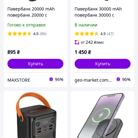
Павербанк 20000 mAh
Павербанк 30000 mAh
повербанк 20000 с
повербанк 30000 с
быстрой зарядкой 22.5W
быстрой зарядкой 22.5W
Готово к отправке
В наличии
HOCO J121A повер банк
HOCO J136B повер банк
для роутера power bank
для роутера power bank
4.9
(86)
4.9
(47)
20000 для телефона
30000 для телефона
242
от
₴
/мес
895
₴
1 450
₴
Купить
Купить
96%
96%
MAXSTORE
geo-market.com.ua