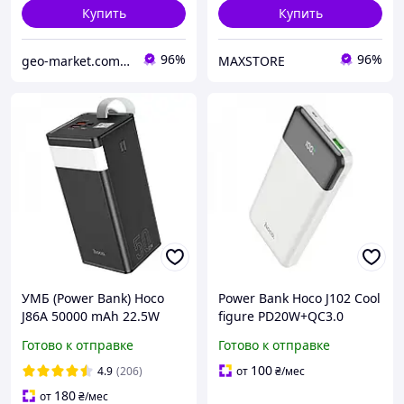
Купить
Купить
96%
96%
geo-market.com.ua
MAXSTORE
УМБ (Power Bank) Hoco
Power Bank Hoco J102 Cool
J86A 50000 mAh 22.5W
figure PD20W+QC3.0
Black(2097749294)
10000mAh White
Готово к отправке
Готово к отправке
100
4.9
(206)
от
₴
/мес
180
от
₴
/мес