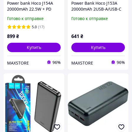
Power bank Hoco J154A
Power Bank Hoco J153A
20000mAh 22.5W + PD
20000mAh 2USB-A/USB-C
20W с дисплеем black
black LED UA Гарантия 12
Готово к отправке
Готово к отправке
мес
5.0
(17)
899
₴
641
₴
Купить
Купить
96%
96%
MAXSTORE
MAXSTORE