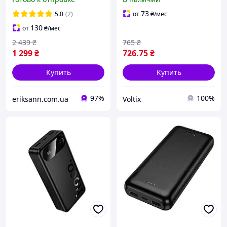
быстрой зарядкой
with 3 cables (10000mAh)
повербанк 2xUSB Black
Black PTR
73
5.0
(2)
от
₴
/мес
130
от
₴
/мес
2 439
₴
765
₴
1 299
₴
726
.75
₴
Купить
Купить
97%
100%
eriksann.com.ua
Voltix