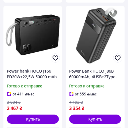
Power bank HOCO J166
Power Bank HOCO J86B
PD20W+22,5W 50000 mAh
60000mAh, 4USB+2Type-
(черный)
C+Lighting+micro,
Готово к отправке
Готово к отправке
22.5W+PD20W, ліхтарик,
Black, 1.33kg
411
559
от
₴
/мес
от
₴
/мес
3 084
₴
4 193
₴
2 467
₴
3 354
₴
Купить
Купить