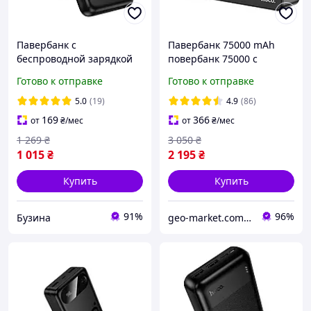
Павербанк с
Павербанк 75000 mAh
беспроводной зарядкой
повербанк 75000 с
HOCO J141 MagSafe
быстрой зарядкой 22.5W
Готово к отправке
Готово к отправке
10000mAh Type-C, PD20W
HOCO J94 повер банк для
роутера power bank
5.0
(19)
4.9
(86)
75000 для телефона
169
366
от
₴
/мес
от
₴
/мес
1 269
₴
3 050
₴
1 015
₴
2 195
₴
Купить
Купить
91%
96%
Бузина
geo-market.com.ua