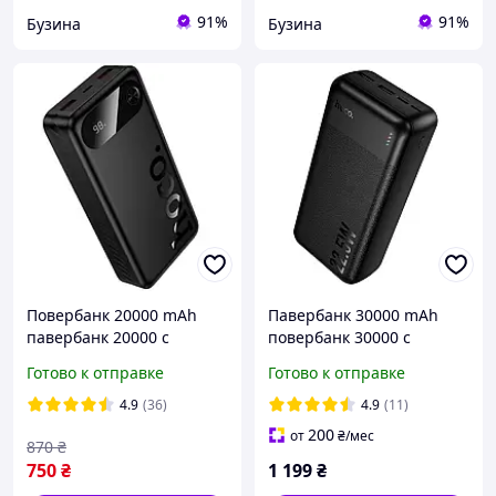
91%
91%
Бузина
Бузина
Повербанк 20000 mAh
Павербанк 30000 mAh
павербанк 20000 с
повербанк 30000 с
быстрой зарядкой 22.5W
быстрой зарядкой 22.5W
Готово к отправке
Готово к отправке
HOCO J154A повер банк
HOCO J159B повер банк
для роутера power bank
для роутера power bank
4.9
(36)
4.9
(11)
20000 для телефона
Черный
200
от
₴
/мес
870
₴
750
₴
1 199
₴