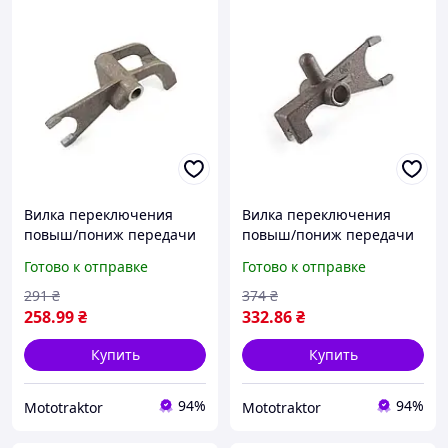
Вилка переключения
Вилка переключения
повыш/пониж передачи
повыш/пониж передачи
КПП м/б 180N/195N
КПП м/б 175N/180N
Готово к отправке
Готово к отправке
(9Hp/12Hp) (mod:101-2)
(7/9Hp) (mod:81-1) DIGGER
DIGGER
291
₴
374
₴
258
.99
₴
332
.86
₴
Купить
Купить
94%
94%
Mototraktor
Mototraktor