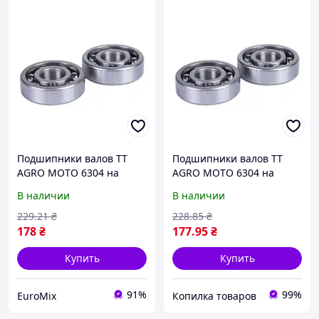
Подшипники валов TT
Подшипники валов TT
AGRO MOTO 6304 на
AGRO MOTO 6304 на
КПП/6, к-т 2 шт.:
КПП/6, к-т 2 шт.:
В наличии
В наличии
первичного + повыш/
первичного + повыш/
пониж.
пониж.
229
.21
₴
228
.85
₴
178
₴
177
.95
₴
Купить
Купить
91%
99%
EuroMix
Копилка товаров