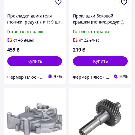
Прокладки двигателя
Прокладки боковой
(пониж. редукт.), к-т: 9 шт.
крышки (пониж.редукт.),
- 194F
к-т: 2 шт - 194F
Готово к отправке
Готово к отправке
46
22
от
₴
/мес
от
₴
/мес
459
₴
219
₴
Купить
Купить
97%
97%
Фермер Плюс - интернет магазин садовой техники
Фермер Плюс - интернет магазин садовой техники