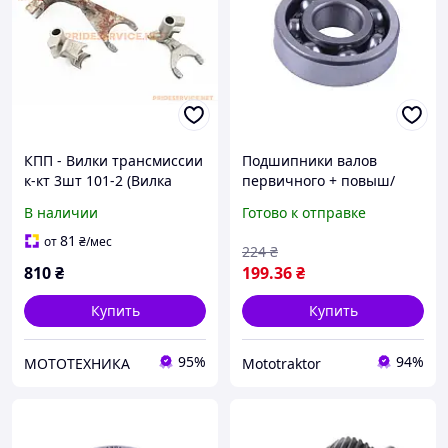
КПП - Вилки трансмиссии
Подшипники валов
к-кт 3шт 101-2 (Вилка
первичного + повыш/
перек. повыш/пониж
пониж 6304 КПП/6 (2шт)
В наличии
Готово к отправке
шестерни "узкая")
AMG
81
от
₴
/мес
224
₴
810
₴
199
.36
₴
Купить
Купить
95%
94%
МОТОТЕХНИКА
Mototraktor