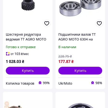
Шестерня редуктора
Подшипники валов TT
ведомая TT AGRO MOTO
AGRO MOTO 6304 на
на бензиновый двигатель
КПП/6, к-т 2 шт.:
Готово к отправке
В наличии
194F (пониж. редуктор)
первичного + повыш/
пониж.
103
от
₴
/мес
228
.75
₴
1 028
.03
₴
177
.87
₴
Купить
Купить
99%
98%
Копилка товаров
UkrMoto