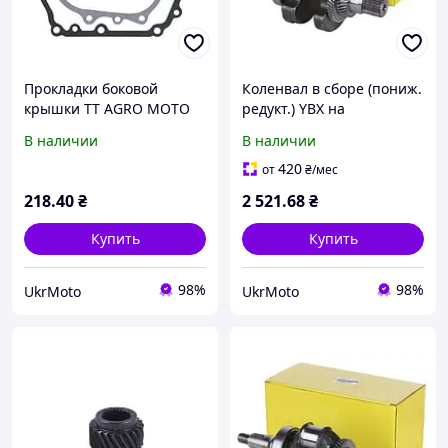
Прокладки боковой
Коленвал в сборе (пониж.
крышки TT AGRO MOTO
редукт.) YBX на
(пониж.редуктор) на
бензиновый двигатель
В наличии
В наличии
бензиновый двигатель
194F
194F, к-т: 2 шт.
420
от
₴
/мес
218
.40
₴
2 521
.68
₴
Купить
Купить
98%
98%
UkrMoto
UkrMoto