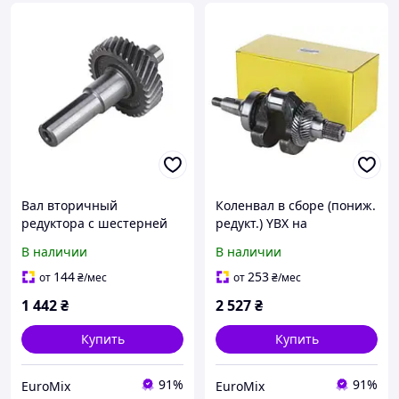
Вал вторичный
Коленвал в сборе (пониж.
редуктора с шестерней
редукт.) YBX на
TT AGRO MOTO (пониж.
бензиновый двигатель
В наличии
В наличии
редуктор) на бензиновый
194F
двигатель 194F
144
253
от
₴
/мес
от
₴
/мес
1 442
₴
2 527
₴
Купить
Купить
91%
91%
EuroMix
EuroMix