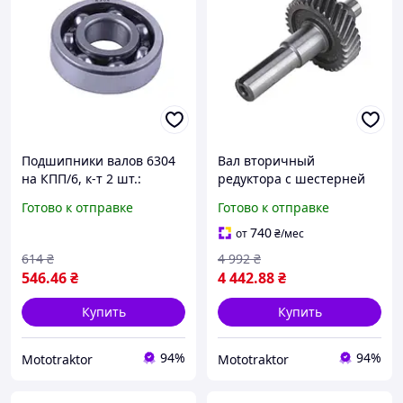
Подшипники валов 6304
Вал вторичный
на КПП/6, к-т 2 шт.:
редуктора с шестерней
первичного + повыш/
(пониж. редуктор) на
Готово к отправке
Готово к отправке
пониж.
бензиновый двигатель
194F
740
от
₴
/мес
614
₴
4 992
₴
546
.46
₴
4 442
.88
₴
Купить
Купить
94%
94%
Mototraktor
Mototraktor