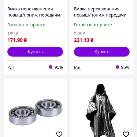
Вилка переключения
Вилка переключения
повыш/пониж передачи
повыш/пониж передачи
КПП м/б 180N/195N
КПП м/б 175N/180N
Готово к отправке
Готово к отправке
(9Hp/12Hp) (mod:101-2)
(7/9Hp) (mod:81-1) DIGGER
DIGGER
189
₴
243
₴
171
.99
₴
221
.13
₴
Купить
Купить
95%
95%
Kat
Kat