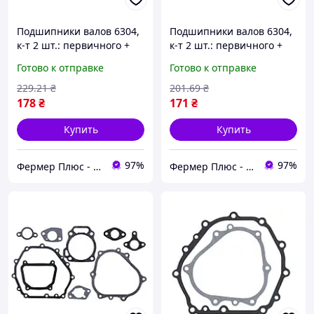
Подшипники валов 6304,
Подшипники валов 6304,
к-т 2 шт.: первичного +
к-т 2 шт.: первичного +
повыш/пониж. - КПП/6
повыш/пониж. - КПП/6
Готово к отправке
Готово к отправке
YBX
229
.21
₴
201
.69
₴
178
₴
171
₴
Купить
Купить
97%
97%
Фермер Плюс - интернет магазин садовой техники
Фермер Плюс - интернет магазин садовой техники