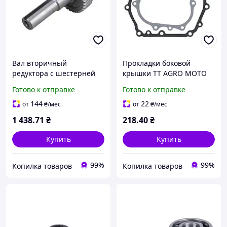
Вал вторичный
Прокладки боковой
редуктора с шестерней
крышки TT AGRO MOTO
TT AGRO MOTO (пониж.
(пониж.редуктор) на
Готово к отправке
Готово к отправке
редуктор) на бензиновый
бензиновый двигатель
двигатель 194F
194F, к-т: 2 шт.
144
22
от
₴
/мес
от
₴
/мес
1 438
.71
₴
218
.40
₴
Купить
Купить
99%
99%
Копилка товаров
Копилка товаров