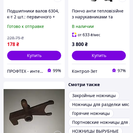
Подшипники валов 6304,
Пончо анти тепловізійне
к-т 2 шт.: первичного +
з нарукавниками та
повыш/пониж. - КПП/6
поножами SteelCats
Готово к отправке
В наличии
633
от
₴
/мес
228
.75
₴
178
₴
3 800
₴
Купить
Купить
99%
97%
ПРОФТЕХ - интернет-магазин силовой техники.
Контрол-Зет
Смотри также
Закройные ножницы
Ножницы для разделки мяса
Горячие ножницы
Портновские ножницы для 
НОЖНИЦЫ ВЫРУБНЫЕ