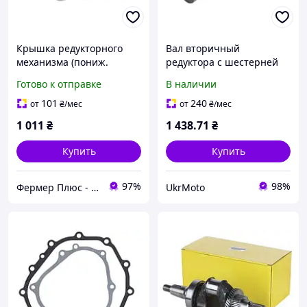
Крышка редукторного
Вал вторичный
механизма (пониж.
редуктора с шестерней
редукт.) - 194F
TT AGRO MOTO (пониж.
Готово к отправке
В наличии
редуктор) на бензиновый
двигатель 194F
101
240
от
₴
/мес
от
₴
/мес
1 011
₴
1 438
.71
₴
Купить
Купить
97%
98%
Фермер Плюс - интернет магазин садовой техники
UkrMoto