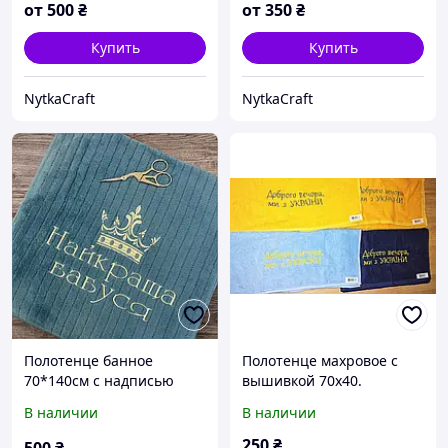
от
500
₴
от
350
₴
Купить
Купить
NytkaCraft
NytkaCraft
Полотенце банное
Полотенце махровое с
70*140см с надписью
вышивкой 70x40.
«Лучшая бабушка»
Полотенце с надписью
В наличии
В наличии
"Доброго вечора ми с
Украини"
250
₴