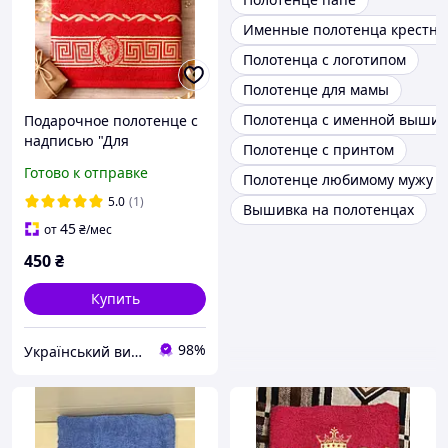
Именные полотенца крестн
Полотенца с логотипом
Полотенце для мамы
Полотенца с именной вышив
Подарочное полотенце с
надписью "Для
Полотенце с принтом
Кумасиной пісюльки",
Готово к отправке
Полотенце любимому мужу
махровое красное,
оригинальный подарок
5.0
(1)
Вышивка на полотенцах
Два размера 50*90
45
от
₴
/мес
/70*140 см
450
₴
Купить
98%
Український виробник дитячого одягу "Arisha"