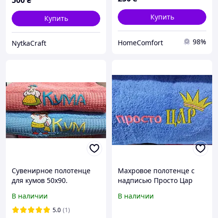
500
₴
Купить
Купить
98%
HomeComfort
NytkaCraft
Сувенирное полотенце
Махровое полотенце с
для кумов 50х90.
надписью Просто Цар
Полотенце с надписью
В наличии
В наличии
Кум, Кума
5.0
(1)