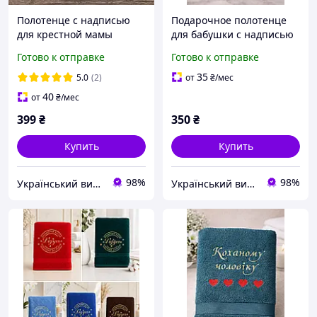
Полотенце с надписью
Подарочное полотенце
для крестной мамы
для бабушки с надписью
«Мудрость и супер сила»
Готово к отправке
Готово к отправке
| 50×90, 70×140
35
5.0
(2)
от
₴
/мес
40
от
₴
/мес
399
₴
350
₴
Купить
Купить
98%
98%
Український виробник дитячого одягу "Arisha"
Український виробник дитячого одягу "Arisha"