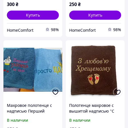
300
₴
250
₴
Купить
Купить
98%
98%
HomeComfort
HomeComfort
Махровое полотенце с
Полотенце махровое с
надписью Перший
вышитой надписью "С
хлопець на селі
любовью Крестному"
В наличии
В наличии
шоколад 70х140 см,