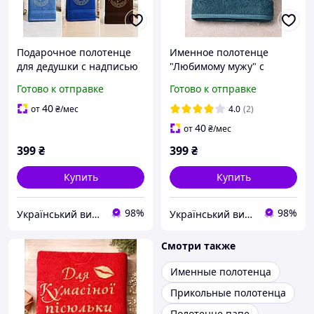
Подарочное полотенце
Именное полотенце
для дедушки с надписью
"Любимому мужу" с
«Проверенный
вышивкой подарок
Готово к отправке
Готово к отправке
временем. Дедушка.
любимому, махровое
Обученный опытом» |
полотенце с надписью
40
от
₴
/мес
4.0
(2)
50×90, 70×140
40
от
₴
/мес
399
₴
399
₴
Купить
Купить
98%
98%
Український виробник дитячого одягу "Arisha"
Український виробник дитячого одягу "Arisha"
Смотри также
Именные полотенца
Прикольные полотенца
Полотенце папе