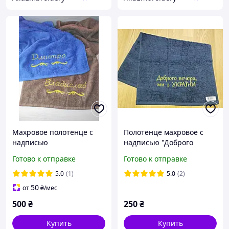
Махровое полотенце с
Полотенце махровое с
надписью
надписью "Доброго
вечора ми с Украини"
Готово к отправке
Готово к отправке
70x40. Полотенце с
патриотической
5.0
(1)
5.0
(2)
вышивкой
50
от
₴
/мес
500
₴
250
₴
Купить
Купить