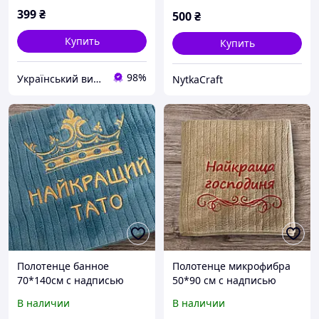
399
₴
500
₴
Купить
Купить
98%
Український виробник дитячого одягу "Arisha"
NytkaCraft
Полотенце банное
Полотенце микрофибра
70*140см с надписью
50*90 см с надписью
«Лучший папа»
«Лучшая хозяюшка»
В наличии
В наличии