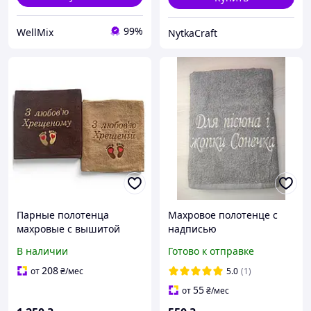
99%
WellMix
NytkaCraft
Парные полотенца
Махровое полотенце с
махровые с вышитой
надписью
надписью "С любовью
В наличии
Готово к отправке
Крестному/Крестный"
шоколад/ карамель
208
от
₴
/мес
5.0
(1)
70х140 см, 2 шт
55
от
₴
/мес