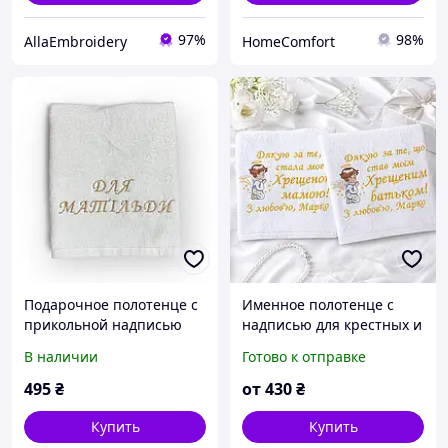
97%
98%
AllaEmbroidery
HomeComfort
Подарочное полотенце с
Именное полотенце с
прикольной надписью
надписью для крестных и
«ДЛЯ МАТИЛЬДЫ» 50*90
кумовей Спасибо
В наличии
Готово к отправке
см
495
₴
от
430
₴
Купить
Купить