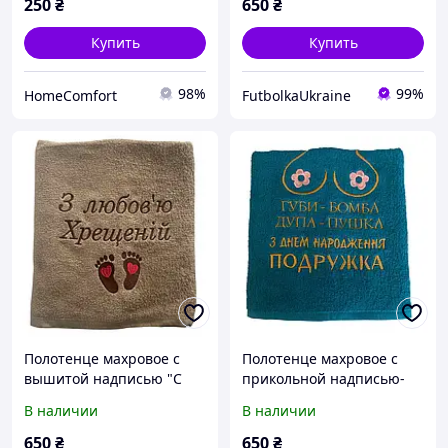
250
₴
650
₴
Купить
Купить
98%
99%
HomeComfort
FutbolkaUkraine
Полотенце махровое с
Полотенце махровое с
вышитой надписью "С
прикольной надписью-
любовью Крестной"
вышивкой "С Днем
В наличии
В наличии
карамель 70х140 см,
рождения подружка",,
цвет- Бирюза 70х140 см
650
₴
650
₴