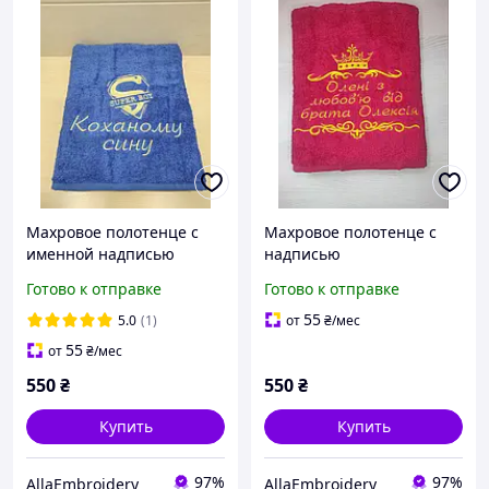
Махровое полотенце с
Махровое полотенце с
именной надписью
надписью
Готово к отправке
Готово к отправке
55
5.0
(1)
от
₴
/мес
55
от
₴
/мес
550
₴
550
₴
Купить
Купить
97%
97%
AllaEmbroidery
AllaEmbroidery