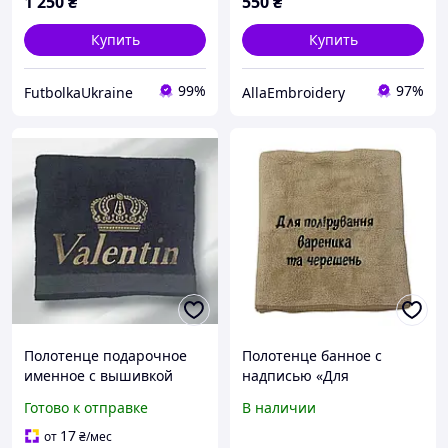
1 250
₴
550
₴
Купить
Купить
99%
97%
FutbolkaUkraine
AllaEmbroidery
Полотенце подарочное
Полотенце банное с
именное с вышивкой
надписью «Для
"Валентин" Вышивка на
полировки вареника и
Готово к отправке
В наличии
заказ. Любая надпись на
черешень»
заказ.
17
от
₴
/мес