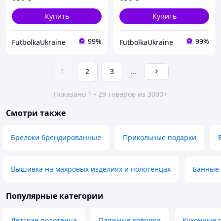
Купить
Купить
99%
99%
FutbolkaUkraine
FutbolkaUkraine
1
2
3
...
Показано 1 - 29 товаров из 3000+
Смотри также
Брелоки брендированные
Прикольные подарки
Вышивка на махровых изделиях и полотенцах
Банные 
Популярные категории
Детские полотенца
Пляжные коврики
Кухонные 