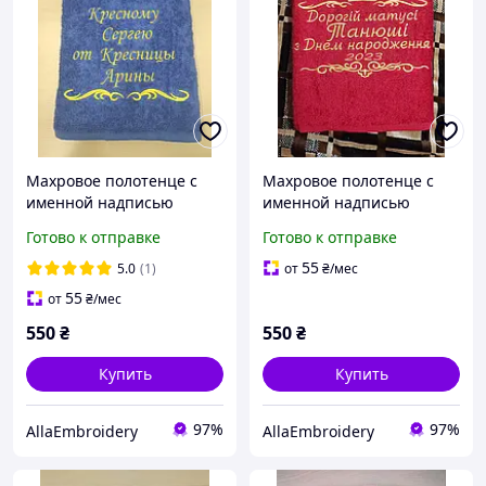
Махровое полотенце с
Махровое полотенце с
именной надписью
именной надписью
Готово к отправке
Готово к отправке
55
5.0
(1)
от
₴
/мес
55
от
₴
/мес
550
₴
550
₴
Купить
Купить
97%
97%
AllaEmbroidery
AllaEmbroidery