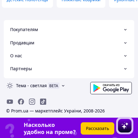
Покупателям
Продавцам
О нас
Партнеры
Тема
-
светлая
BETA
© Prom.ua — маркетплейс України, 2008-2026
Насколько
Рассказать
удобно на проме?