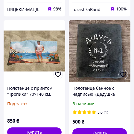
98%
100%
ЦЯЦЬКИ-МАЦЯЦЬКИ
IgrashkaBand
Полотенце с принтом
Полотенце банное с
"Тропики" 70×140 см,
надписью «Дедушка
персонализация фото и
самый лучший в мире"
Под заказ
В наличии
надпись, махровое
полотенце с вашим
5.0
(1)
изображением
850
₴
500
₴
Купить
Купить