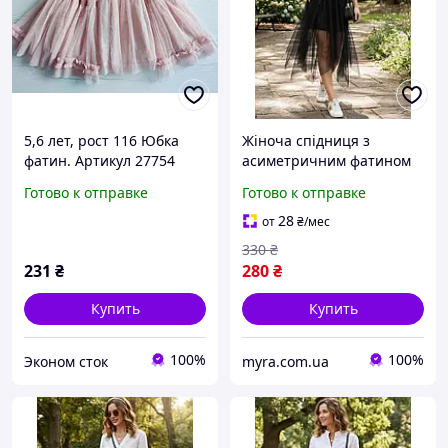
5,6 лет, рост 116 Юбка
Жіноча спідниця з
фатин. Артикул 27754
асиметричним фатином
без під'юпника чорний
Готово к отправке
Готово к отправке
(10-39)
28
от
₴
/мес
330
₴
231
₴
280
₴
Купить
Купить
100%
100%
Эконом сток
myra.com.ua