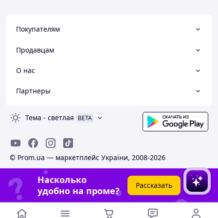
Покупателям
Продавцам
О нас
Партнеры
Тема
-
светлая
BETA
© Prom.ua — маркетплейс України, 2008-2026
Насколько
Рассказать
удобно на проме?