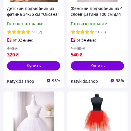
Детский подъюбник из
Женский подъюбник из 4
фатина 34-36 см "Оксана"
слоев фатина 100 см для
свадебного платья,
Готово к отправке
Готово к отправке
вечернего, бального и
пышного платья, белый,
5.0
(2)
5.0
(3)
на липучке и шнуров
32
54
от
₴
/мес
от
₴
/мес
400
₴
1 200
₴
320
₴
540
₴
Купить
Купить
98%
98%
Katykids.shop
Katykids.shop