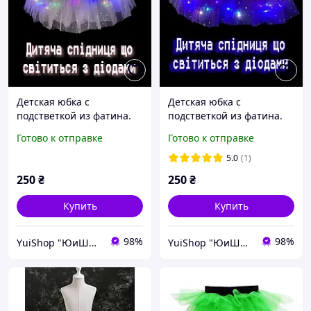
Детская юбка с
Детская юбка с
подстветкой из фатина.
подстветкой из фатина.
Светодиодная юбка пачка
Светодиодная юбка пачка
Готово к отправке
Готово к отправке
для детей. Розовая.
для детей. Фиолетовая.
5.0
(1)
250
₴
250
₴
Купить
Купить
98%
98%
YuiShop "ЮиШоп"
YuiShop "ЮиШоп"