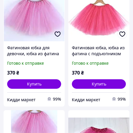
Фатиновая юбка для
Фатиновая юбка, юбка из
девочки, юбка из фатина
фатина с подъюпником
140-164
140-164
Готово к отправке
Готово к отправке
370
₴
370
₴
Купить
Купить
99%
99%
Кидди маркет
Кидди маркет