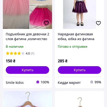
Подъюбник для девочки 2
Нарядная фатиновая
слоя фатина ,количество
юбка, юбка из фатина
в описании, юбка-пачка 2
122-134,
В наличии
Готово к отправке
слоя , юбка из фатина ,
юбка детская
4.0
(1)
150
₴
285
₴
Купить
Купить
100%
99%
Smile kidss
Кидди маркет