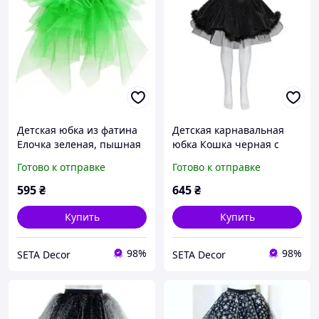
Детская юбка из фатина
Детская карнавальная
Елочка зеленая, пышная
юбка Кошка черная с
юбка-пачка для девочки
фатином и пуховым
Готово к отправке
Готово к отправке
6-9 лет, длина 25 см
кантом
595
₴
645
₴
Купить
Купить
98%
98%
SETA Decor
SETA Decor