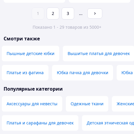
1
2
3
...
Показано 1 - 29 товаров из 5000+
Смотри также
Пышные детские юбки
Вышитые платья для девочек
Платье из фатина
Юбка пачка для девочки
Юбка 
Популярные категории
Аксессуары для невесты
Одежные ткани
Женски
Платья и сарафаны для девочек
Детская этническая о