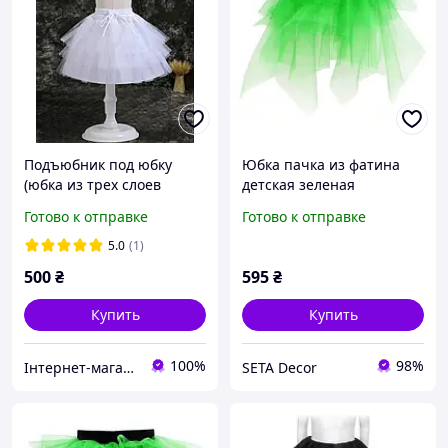
Подъюбник под юбку
Юбка пачка из фатина
(юбка из трех слоев
детская зеленая
фатина)
Готово к отправке
Готово к отправке
5.0
(1)
500
₴
595
₴
Купить
Купить
100%
98%
Інтернет-магазин "KatTimka & Sofi"
SETA Decor