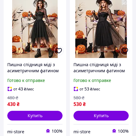
Пишна спідниця міді з
Пишна спідниця міді з
асиметричним фатином
асиметричним фатином
на Гелловін Чорний
на Гелловін Чорний
Готово к отправке
Готово к отправке
(10041)
(10040)
43
53
от
₴
/мес
от
₴
/мес
480
₴
580
₴
430
₴
530
₴
Купить
Купить
100%
100%
mi-store
mi-store