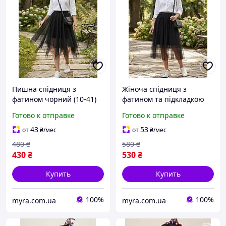
Пишна спідниця з
Жіноча спідниця з
фатином чорний (10-41)
фатином та підкладкою
чорний (10-40)
Готово к отправке
Готово к отправке
43
53
от
₴
/мес
от
₴
/мес
480
₴
580
₴
430
₴
530
₴
Купить
Купить
100%
100%
myra.com.ua
myra.com.ua