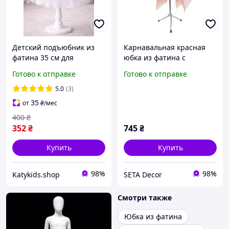
Детский подъюбник из
Карнавальная красная
фатина 35 см для
юбка из фатина с
пышного платья белый,
блестками
Готово к отправке
Готово к отправке
на липучке и шнуровке
5.0
(3)
35
от
₴
/мес
400
₴
352
₴
745
₴
Купить
Купить
98%
98%
Katykids.shop
SETA Decor
Смотри также
Юбка из фатина