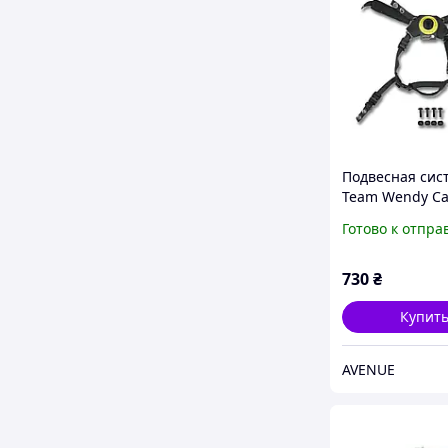
Подвесная сис
Team Wendy Ca
Black для шлем
Готово к отпра
MICH, ARCH
730
₴
Купит
AVENUE