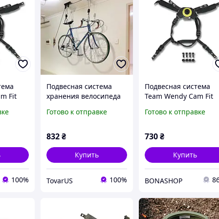
тема
Подвесная система
Подвесная система
m Fit
хранения велосипеда
Team Wendy Cam Fit
ов FAST,
стремянок. Крепление
Black для шлемов FAS
вке
Готово к отправке
Готово к отправке
велосипеда к потолку
MICH, ARCH
832
₴
730
₴
ь
Купить
Купить
100%
100%
8
TovarUS
BONASHOP