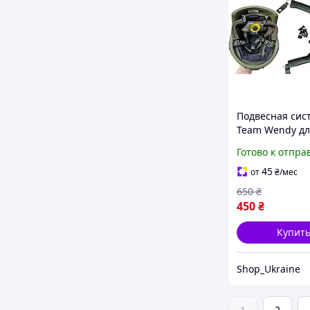
Подвесная сис
Team Wendy д
цвет олива Под
Готово к отпра
каски FAST, MI
PASGT Wendy,
45
от
₴
/мес
650
₴
450
₴
Купит
Shop_Ukraine
1
2