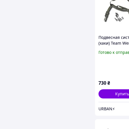
Подвесная сис
(хаки) Team W
Fit для шлемов
Готово к отпра
MICH, ARCH
730
₴
Купит
URBAN⚡