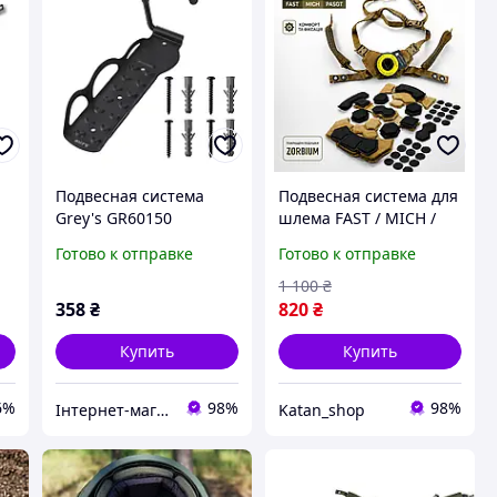
Подвесная система
Подвесная система для
Grey's GR60150
шлема FAST / MICH /
T,
PASGT койот с
Готово к отправке
Готово к отправке
подушками Zorbium
комфорт и надежная
1 100
₴
фиксация
358
₴
820
₴
Купить
Купить
6%
98%
98%
Інтернет-магазин "Запчастини до авто і не тільки"
Katan_shop