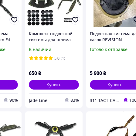
тема
Комплект подвесной
Подвесная система д
m Fit
системы для шлема
касок REVISION
ов FAST,
(шлемный апгрейд:
(Galvion) Viper Modula
вке
В наличии
Готово к отправке
подвес + подушки)
Suspension System
(MSS)
5.0
(1)
650
₴
5 900
₴
ь
Купить
Купить
96%
83%
10
Jade Line
311 TACTICAL™