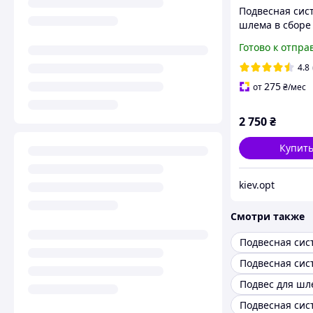
Подвесная сис
шлема в сборе
Подвесная сиc
Готово к отпра
каски Fast Чер
4.8
275
от
₴
/мес
2 750
₴
Купит
kiev.opt
Смотри также
Подвес для шл