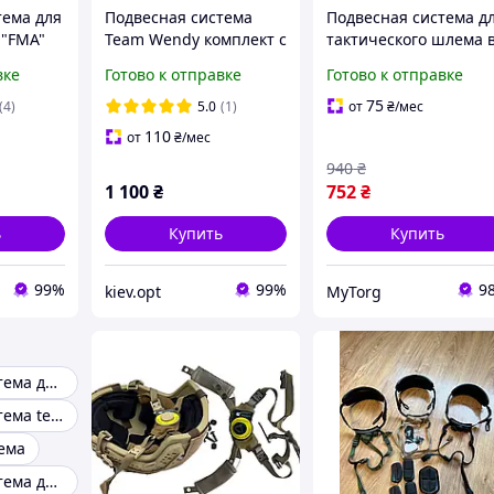
тема для
Подвесная система
Подвесная система д
 "FMA"
Team Wendy комплект с
тактического шлема 
тема для
подушками для шлема
сборе Оливковый
вке
Готово к отправке
Готово к отправке
ная
Team
75
(4)
5.0
(1)
от
₴
/мес
110
от
₴
/мес
940
₴
1 100
₴
752
₴
ь
Купить
Купить
99%
99%
9
kiev.opt
MyTorg
Подвесная система для шлема
Подвесная система team wendy
ема
Подвесная система для каски