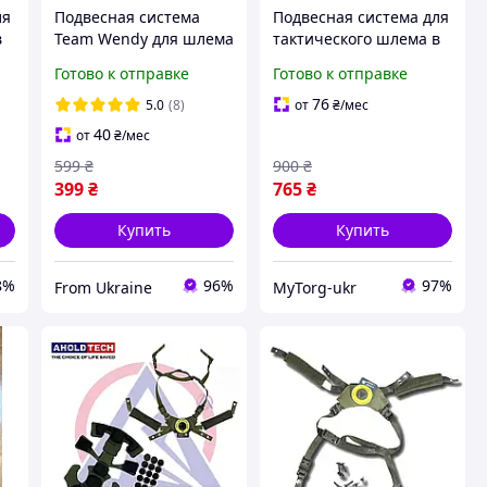
ля
Подвесная система
Подвесная система для
в
Team Wendy для шлема
тактического шлема в
цвет олива Подвес для
сборе Оливковый
Готово к отправке
Готово к отправке
каски FAST, MICH,
PASGT Wendy,
76
5.0
(8)
от
₴
/мес
40
от
₴
/мес
599
₴
900
₴
399
₴
765
₴
Купить
Купить
8%
96%
97%
From Ukraine
MyTorg-ukr