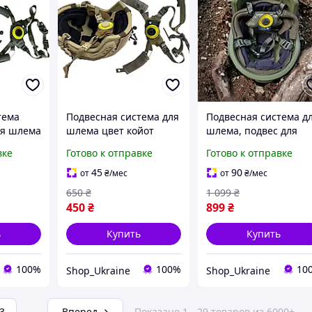
тема
Подвесная система для
Подвесная система д
ля шлема
шлема цвет койот
шлема, подвес для
вес для
Подвес для каски FAST,
тактической каски
вке
Готово к отправке
Готово к отправке
CH,
MICH, PASGT Wendy,
MICH, FAST, арт brg +
противоударные
45
90
от
₴
/мес
от
₴
/мес
подушки
650
₴
1 099
₴
450
₴
899
₴
ь
Купить
Купить
100%
100%
10
Shop_Ukraine
Shop_Ukraine
3
...
Вперед
Показано 1 - 29 товаров из 6000+