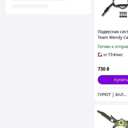
Подвесная сис
Team Wendy Ca
Black для шлем
Готово к отпра
MICH, ARCH
73
от
₴
/мес
730
₴
Купит
ГУРКІТ | БпЛА, катапульти в Україні