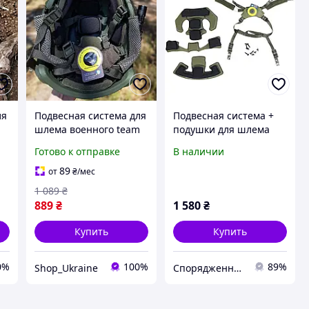
ля
Подвесная система для
Подвесная система +
шлема военного team
подушки для шлема
wendy + подушки в
Team Wendy Cam Fit(R)
Готово к отправке
В наличии
каску Fast MICH
GEN.2 Хаки
комплект зеленый
89
от
₴
/мес
1 089
₴
889
₴
1 580
₴
Купить
Купить
0%
100%
89%
Shop_Ukraine
Спорядження UA