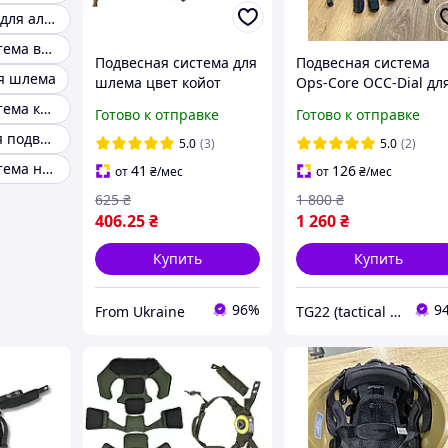
Оборудование для альпинизма
Подвесная система венди
Подвесная система для
Подвесная система
я шлема
шлема цвет койот
Ops-Core OCC-Dial дл
Подвес для каски FAST,
шлемов ACH/MICH
Подвесная система крепления для шлема
Готово к отправке
Готово к отправке
MICH, PASGT Wendy,
2000/2002,
Универсальная подвесная система для шлема
универсальный
5.0
(3)
5.0
(2)
размер, олива
Подвесная система на шлем с ушами
41
126
от
₴
/мес
от
₴
/мес
625
₴
1 800
₴
406
.25
₴
1 260
₴
Купить
Купить
96%
9
From Ukraine
TG22 (tactical group)