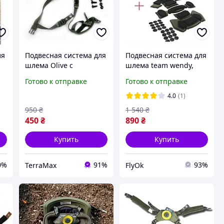
ля
Подвесная система для
Подвесная система для
шлема Olive с
шлема team wendy,
r
регулировкой и
подвес для
Готово к отправке
Готово к отправке
комфортом
тактического шлема
фаст pasgt fast
4.0
(1)
подсумок art.fly
950
₴
1 540
₴
450
₴
890
₴
Купить
Купить
0%
91%
93%
TerraMax
FlyOk