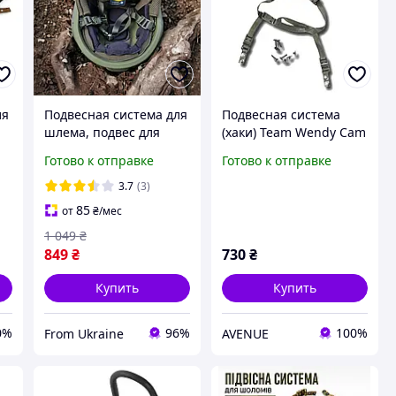
ля
Подвесная система для
Подвесная система
шлема, подвес для
(хаки) Team Wendy Cam
тактической каски
Fit для шлемов FAST,
Готово к отправке
Готово к отправке
OA
MICH, FAST, арт brg +
MICH, ARCH
противоударные
3.7
(3)
подушки
85
от
₴
/мес
1 049
₴
849
₴
730
₴
Купить
Купить
0%
96%
100%
From Ukraine
AVENUE