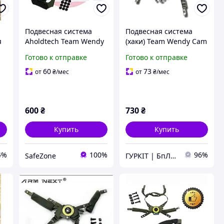
Подвесная система
Подвесная система
я
Aholdtech Team Wendy
(хаки) Team Wendy Cam
с подушками для
Fit для шлемов FAST,
Готово к отправке
Готово к отправке
шлема, олива,
MICH, ARCH
универсальная
60
73
от
₴
/мес
от
₴
/мес
600
₴
730
₴
Купить
Купить
4%
100%
96%
SafeZone
ГУРКІТ | БпЛА, катапульти в Україні