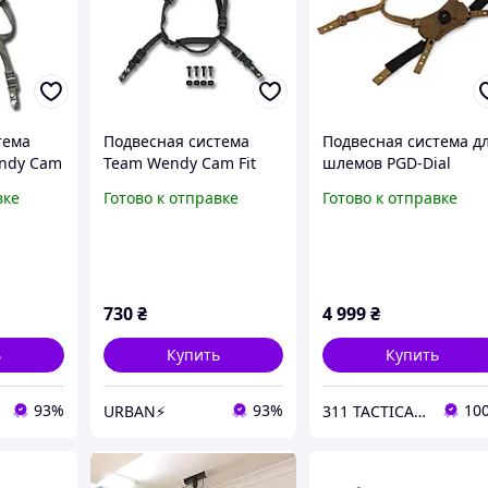
тема
Подвесная система
Подвесная система д
endy Cam
Team Wendy Cam Fit
шлемов PGD-Dial
 FAST,
Black для шлемов FAST,
Retention Helmet
вке
Готово к отправке
Готово к отправке
MICH, ARCH
Attachment System B
Fit Coyote
730
₴
4 999
₴
ь
Купить
Купить
93%
93%
10
URBAN⚡
311 TACTICAL™