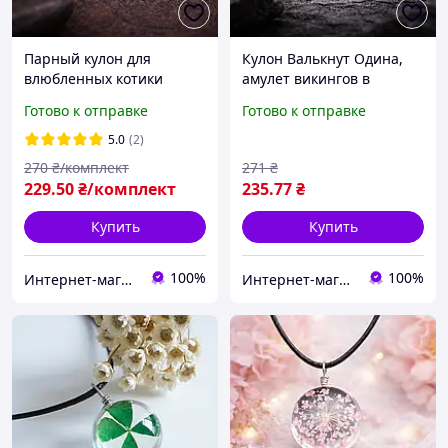
Парный кулон для
Кулон Валькнут Одина,
влюбленных котики
амулет викингов в
обнимаются набор 2
скандинавском стиле,
Готово к отправке
Готово к отправке
подвески для пары на
подвеска с рунами на
шнурке
шнурке
5.0
(2)
270
₴/комплект
271
₴
229
.50
₴/комплект
235
.77
₴
Купить
Купить
100%
100%
Интернет-магазин "Aliri"
Интернет-магазин "Aliri"