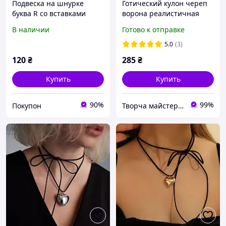
Подвеска на шнурке
Готический кулон череп
буква R со вставками
ворона реалистичная
цирконы
подвеска на шнурке
В наличии
Готово к отправке
5.0
(3)
120
₴
285
₴
Купить
Купить
90%
99%
Покупон
Творча майстерня "WoollyFox"