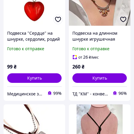
Подвеска "Сердце" на
Подвеска на длинном
шнурке, сердолик, родий
шнурке игрушечная
(330206)
лошадка, 2716
Готово к отправке
Готово к отправке
26
от
₴
/мес
99
₴
260
₴
Купить
Купить
99%
96%
Медицинское золото Xuping и Бижутерия оптом
ТД "КМ" - конверты почтовые и бандерольные | аксессуары, бижутерия, техника