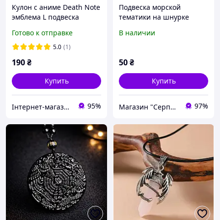
Кулон с аниме Death Note
Подвеска морской
эмблема L подвеска
тематики на шнурке
Тетрадь смерти на
Готово к отправке
В наличии
шнурке
5.0
(1)
190
₴
50
₴
Купить
Купить
95%
97%
Інтернет-магазин "Vegvisir"
Магазин "Серпантин"