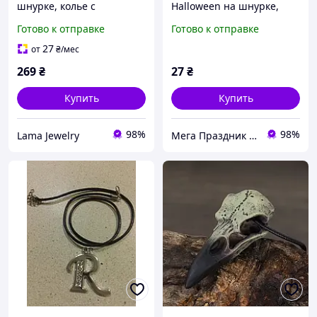
шнурке, колье с
Halloween на шнурке,
лошадкой на шнурке,
4х4,5 см
Готово к отправке
Готово к отправке
кулон с лошадкой,
подвеска с лошадью,
27
от
₴
/мес
чокер, подвеска лошадка
269
₴
27
₴
Купить
Купить
98%
98%
Lama Jewelry
Мега Праздник – магазин аксессуаров для праздника и все для оформления воздушными шарами ОПТ.