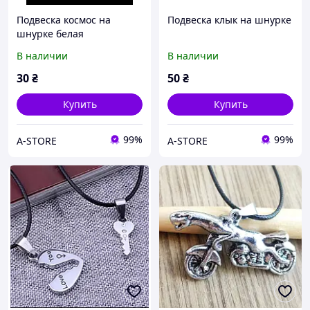
Подвеска космос на
Подвеска клык на шнурке
шнурке белая
В наличии
В наличии
30
₴
50
₴
Купить
Купить
99%
99%
A-STORE
A-STORE