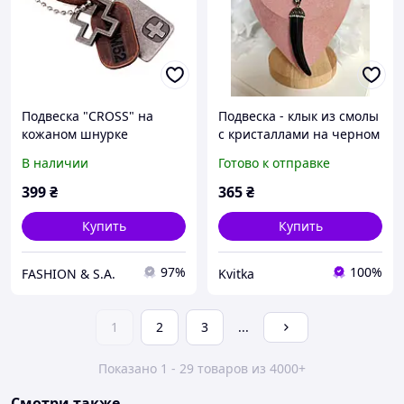
Подвеска "CROSS" на
Подвеска - клык из смолы
кожаном шнурке
с кристаллами на черном
вощеном шнурке
В наличии
Готово к отправке
399
₴
365
₴
Купить
Купить
97%
100%
FASHION & S.A.
Kvitka
1
2
3
...
Показано 1 - 29 товаров из 4000+
Смотри также