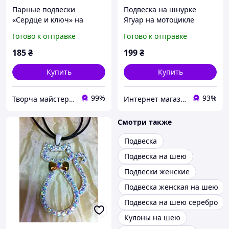
Парные подвески
Подвеска на шнурке
«Сердце и ключ» на
Ягуар на мотоцикле
шнурке набор из 2
Готово к отправке
Готово к отправке
кулонов, нержавеющая
сталь
185
₴
199
₴
Купить
Купить
99%
93%
Творча майстерня "WoollyFox"
Интернет магазин сувениров Старик Хоттабыч
Смотри также
Подвеска
Подвеска на шею
Подвески женские
Подвеска женская на шею
Подвеска на шею серебро
Кулоны на шею