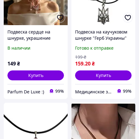
Подвеска сердце на
Подвеска на каучуковом
шнурке, украшение
шнурке "Герб Украины"
лента чокер с сердцем
сталь
В наличии
Готово к отправке
жемчужинами
199
₴
149
₴
159
.20
₴
Купить
Купить
99%
99%
Parfum De Luxe :)
Медицинское золото Xuping и Бижутерия оптом