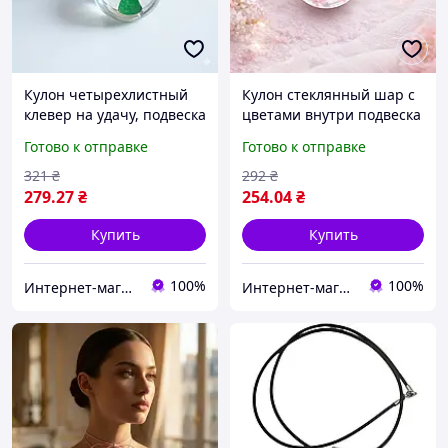
Кулон четырехлистный
Кулон стеклянный шар с
клевер на удачу, подвеска
цветами внутри подвеска
клевер на шнурке,
с сухоцветами на шнурке
Готово к отправке
Готово к отправке
круглый кулон lucky
321
₴
292
₴
279
.27
₴
254
.04
₴
Купить
Купить
100%
100%
Интернет-магазин "Aliri"
Интернет-магазин "Aliri"