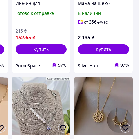
Инь-Ян для
Мама на шею -
й
влюбленных и подруг,
женская подвеска с
Готово к отправке
В наличии
подвески на шею
серебра 925 пробы,
женская и мужская,
подарок маме
356
от
₴
/мес
бижутерия для друзей,
215
₴
2 шт.
152
.65
₴
2 135
₴
Купить
Купить
4%
97%
97%
PrimeSpace
SilverHub — Серебро, подчеркивающее твою красоту!