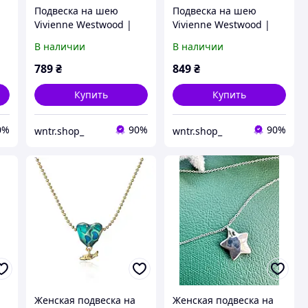
Подвеска на шею
Подвеска на шею
Vivienne Westwood |
Vivienne Westwood |
Женское ожерелье
Женское ожерелье
В наличии
В наличии
Вивьен Вествуд |
Вивьен Вествуд
Комплект
789
₴
849
₴
Купить
Купить
0%
90%
90%
wntr.shop_
wntr.shop_
Женская подвеска на
Женская подвеска на