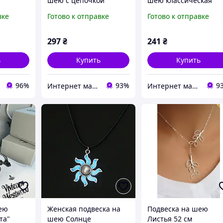
шею с цепочкой
шею классическая
тик
вке
Готово к отправке
Готово к отправке
297
₴
241
₴
ь
Купить
Купить
96%
93%
9
Интернет магазин сувениров Старик Хоттабыч
Интернет магазин сувениров Старик Хоттабыч
ею
Женская подвеска на
Подвеска на шею
та"
шею Солнце
Листья 52 см