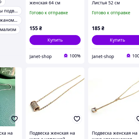
ю
женская 64 см
Листья 52 см
золотистый
серебристый
Женские кулоны подвески
Готово к отправке
Готово к отправке
Подвеска на кожаном шнурке
155
₴
185
₴
имализм
Купить
Купить
100%
10
Janet-shop
Janet-shop
ска на
Подвеска женская на
Подвеска женская на