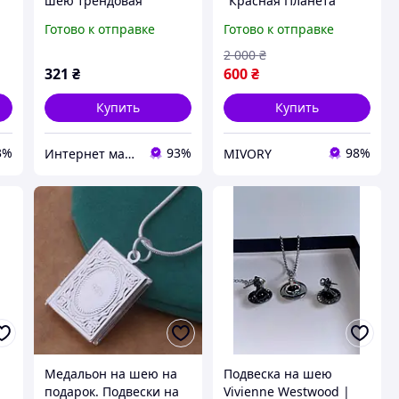
шею трендовая
"Красная Планета"
Vivienne Westwood /
Готово к отправке
Готово к отправке
Цепочка на шею
Вивьен Вествуд /
2 000
₴
Подвеска Vivienne
321
₴
600
₴
Westwood
Купить
Купить
3%
93%
98%
Интернет магазин сувениров Старик Хоттабыч
MIVORY
Медальон на шею на
Подвеска на шею
подарок. Подвески на
Vivienne Westwood |