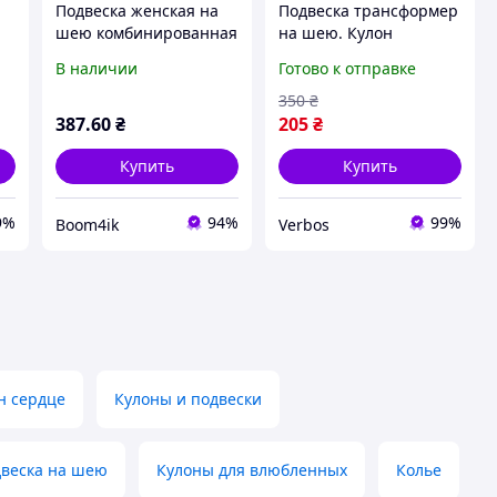
Подвеска женская на
Подвеска трансформер
шею комбинированная
на шею. Кулон
с подвеской и
трансформер на шею
В наличии
Готово к отправке
жемчужинами и
клеверный лист.
эмблемой.
Подарок девушке (в
350
₴
золоте)
387
.60
₴
205
₴
Купить
Купить
9%
94%
99%
Boom4ik
Verbos
н сердце
Кулоны и подвески
двеска на шею
Кулоны для влюбленных
Колье