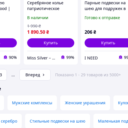
ею
Серебряное колье
Парные подвески на
ood |
патриотическое
шею для подружек в
елье
"Сердце Украины"
виде бабочек
В наличии
Готово к отправке
д
подвеска на шею
золотистые белые
женская Кулон и
бижутерия Fashion
1 990
₴
цепочка с картой
Jewerly
1 890
.50
₴
206
₴
Украины
ь
Купить
Купить
90%
99%
9
Miss Silver – магазин ювелирных украшений из серебра
I NEED
3
...
Вперед
Показано 1 - 29 товаров из 5000+
е
Мужские комплексы
Женские украшения
Куло
 серебро
Стильные подвески на шею
Маленькая по