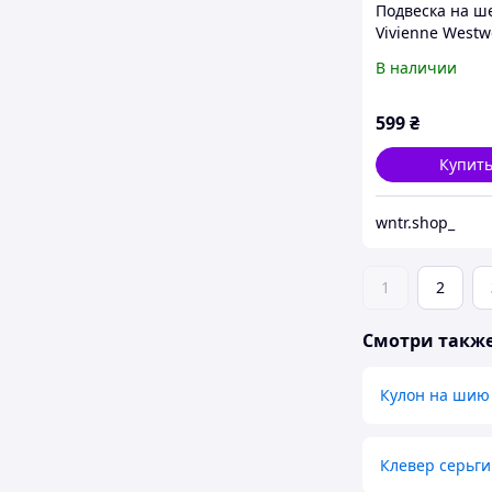
Подвеска на ш
Vivienne Westw
Женское ожер
В наличии
Вивьен Веству
599
₴
Купит
wntr.shop_
1
2
Смотри такж
Кулон на шию
Клевер серьги