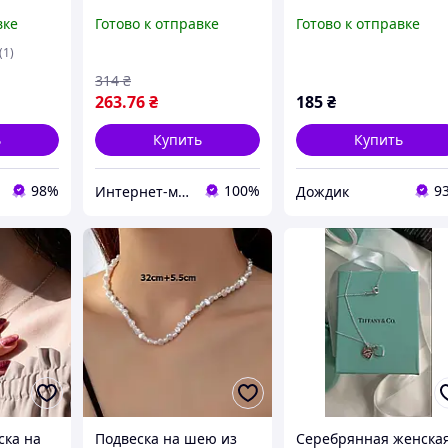
ood /
светящееся в темноте
серебристый
вке
Готово к отправке
Готово к отправке
ею
 /
(1)
nne
314
₴
263
.76
₴
185
₴
ь
Купить
Купить
98%
100%
9
Интернет-магазин "Aliri"
Дождик
ска на
Подвеска на шею из
Cеребрянная женска