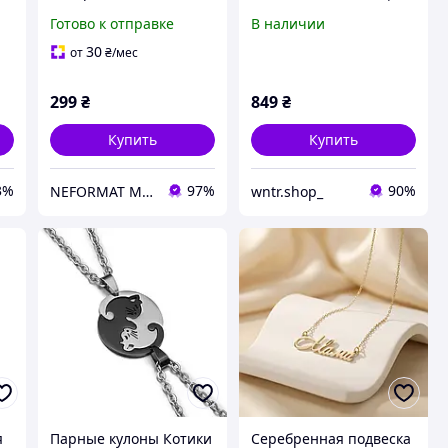
подарок. Подвеска на
Женское ожерелье
Готово к отправке
В наличии
шею. Женские кулоны
Вивьен Вествуд
подвески в форме
30
от
₴
/мес
книги
299
₴
849
₴
Купить
Купить
3%
97%
90%
NEFORMAT MAGAZ
wntr.shop_
я
Парные кулоны Котики
Серебренная подвеска