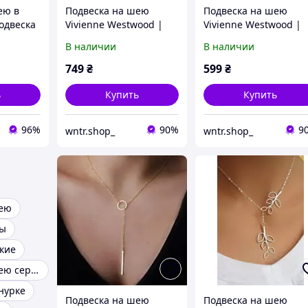
ею в
Подвеска на шею
Подвеска на шею
одвеска
Vivienne Westwood |
Vivienne Westwood |
м
Женское ожерелье
Женское ожерелье
В наличии
В наличии
Вивьен Вествуд
Вивьен Вествуд
749
₴
599
₴
ь
Купить
Купить
96%
90%
9
wntr.shop_
wntr.shop_
шею
ны
кие
Подвеска на шею серебро
нурке
Подвеска на шею
Подвеска на шею