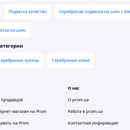
Подвеска качество
Серебряная подвеска на шею с б
веска на шею
категории
Серебряные кулоны
Серебряные колье
О нас
 продавцов
О prom.ua
ернет-магазин
на Prom
Работа в prom.ua
авать на Prom
Контактная информация