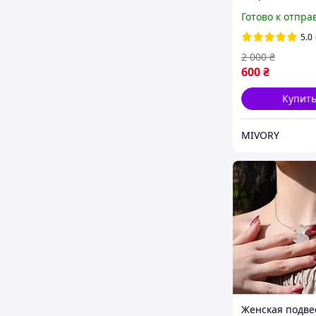
Vivienne Westw
Готово к отпра
Цепочка на ш
Вивьен Вествуд
5.0
Подвеска Vivie
2 000
₴
Westwood
600
₴
Купит
MIVORY
Женская подве