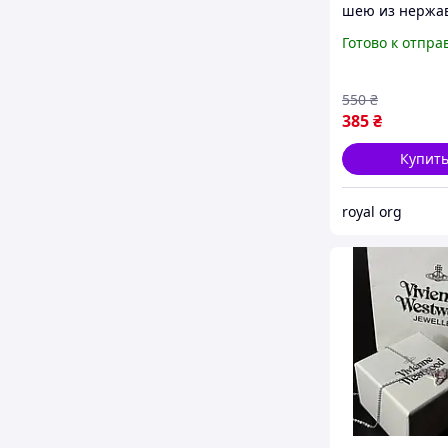
шею из нерж
стали "Teddy"
Готово к отпра
550
₴
385
₴
Купит
royal org