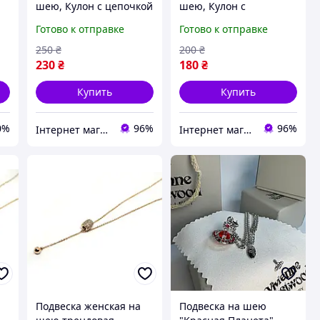
шею, Кулон с цепочкой
шею, Кулон с
в виде сердца с
цепочкой, Звезда
Готово к отправке
Готово к отправке
самолетом
250
₴
200
₴
230
₴
180
₴
Купить
Купить
0%
96%
96%
Інтернет магазин "Monik" - товари для всієї родини
Інтернет магазин "Monik" - товари для всієї родини
Подвеска женская на
Подвеска на шею