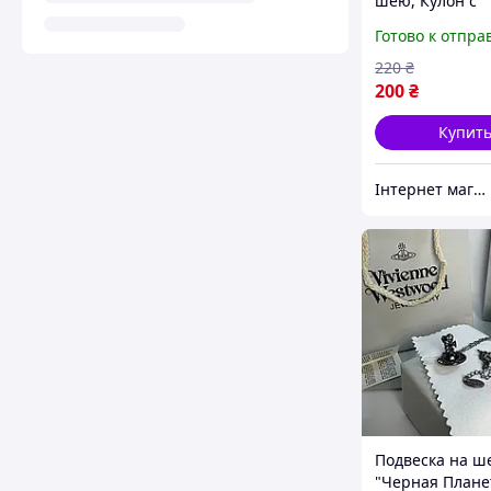
шею, Кулон с
цепочкой, Лис
Готово к отпра
220
₴
200
₴
Купит
Інтернет магазин "Monik" - товари для всієї родини
Подвеска на ш
"Черная Плане