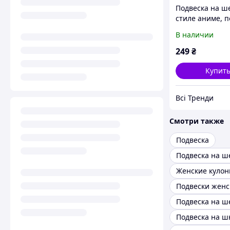
Подвеска на ш
стиле аниме, п
девочка с кото
В наличии
249
₴
Купит
Всі Тренди
Смотри также
Подвеска
Подвеска на 
Женские куло
Подвески женс
Подвеска на ш