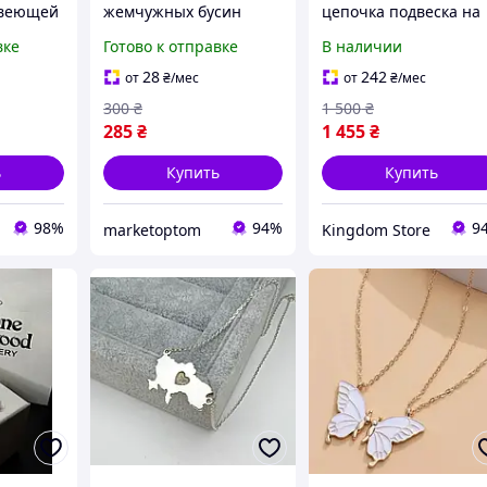
авеющей
жемчужных бусин
цепочка подвеска на
белого цвета 32+5см
шею Tiffany / Лучши
вке
Готово к отправке
В наличии
Подарок
28
242
от
₴
/мес
от
₴
/мес
300
₴
1 500
₴
285
₴
1 455
₴
ь
Купить
Купить
98%
94%
9
marketoptom
Kingdom Store