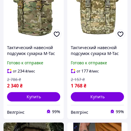
Тактический навесной
Тактический навесной
подсумок сухарка M-Tac
подсумок сухарка M-Tac
GEN.3 мультикам
GEN.3 пиксель Военный
Готово к отправке
Готово к отправке
Военный полевой
полевой универсальный
универсальный подсумок
подсумок
234
177
от
₴
/мес
от
₴
/мес
2 786
₴
2 157
₴
2 340
₴
1 768
₴
Купить
Купить
99%
99%
Велгрінс
Велгрінс