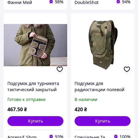
98%
94%
Фанни Мей
DoubleShot
Подсумок для турникета
Подсумок для
тактический закрытый
радиостанции полевой
вертикальный из
Multicam
Готово к отправке
В наличии
кордуры койот AGR20
467
.50
₴
420
₴
Купить
Купить
93%
100%
Agressif_Shop
Спеціальне Тактичне Спорядження