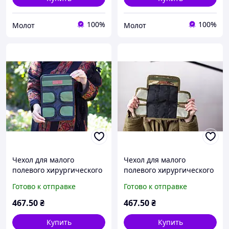
100%
100%
Молот
Молот
Чехол для малого
Чехол для малого
полевого хирургического
полевого хирургического
набора, подсумок для
набора, подсумок для
Готово к отправке
Готово к отправке
хирургических
хирургических
инструментов Олива
инструментов Мультикам
467
.50
₴
467
.50
₴
DBS18
DBS143
Купить
Купить