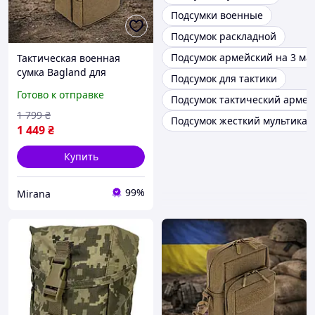
Подсумки военные
Подсумок раскладной
Подсумок армейский на 3 ма
Тактическая военная
сумка Bagland для
Подсумок для тактики
полевого дисплейного
Готово к отправке
Подсумок тактический армей
модуля койот
1 799
₴
Подсумок жесткий мультикам
1 449
₴
Купить
99%
Mirana