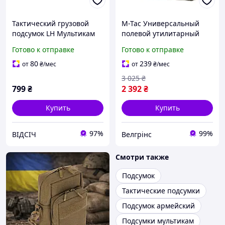
Тактический грузовой
M-Tac Универсальный
подсумок LH Мультикам
полевой утилитарный
вместительный
подсумок "сухарка"
Готово к отправке
Готово к отправке
универсальный подсумок
мультикам GEN.3 XL
для боевого и полевого
Навесная штурмовая
80
239
от
₴
/мес
от
₴
/мес
снаряжения
сумка
3 025
₴
799
₴
2 392
₴
Купить
Купить
97%
99%
ВІДСІЧ
Велгрінс
Смотри также
Подсумок
Тактические подсумки
Подсумок армейский
Подсумки мультикам