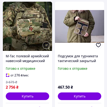
M-Tac полевой армейский
Подсумок для турникета
навесной медицинский
тактический закрытый
подсумок мультикам с
вертикальный из
Готово к отправке
Готово к отправке
быстрым доступом
кордуры койот DBS20
276
от
₴
/мес
3 675
₴
2 756
₴
467
.50
₴
Купить
Купить