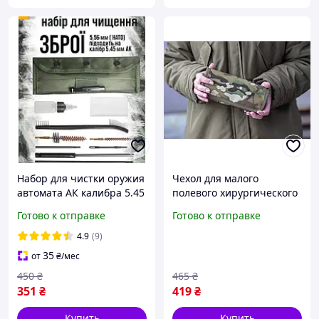
Набор для чистки оружия
Чехол для малого
автомата АК калибра 5.45
полевого хирургического
мм и 5.56 мм НАТО Mil-tec
набора, подсумок для
Готово к отправке
Готово к отправке
Mil-tec полевой
хирургических
профессиональный
инструментов Мультикам
4.9
(9)
компактный
35
от
₴
/мес
450
₴
465
₴
351
₴
419
₴
Купить
Купить