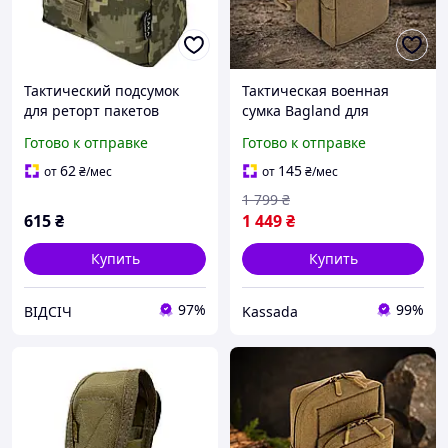
Тактический подсумок
Тактическая военная
для реторт пакетов
сумка Bagland для
ММ-14 (Пиксель) от
полевого дисплейного
Готово к отправке
Готово к отправке
А.Т.А.К.А. модульный
модуля койот
подсумок для полевого
62
145
от
₴
/мес
от
₴
/мес
питания
1 799
₴
615
₴
1 449
₴
Купить
Купить
97%
99%
ВІДСІЧ
Kassada