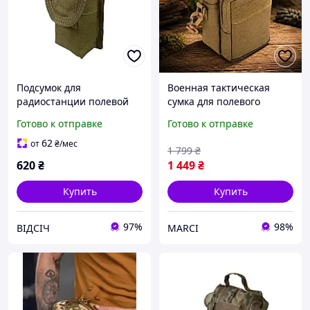
Подсумок для
Военная тактическая
радиостанции полевой
сумка для полевого
Coyote
дисплейного модуля
Готово к отправке
Готово к отправке
Bagland койот
62
от
₴
/мес
1 799
₴
620
₴
1 449
₴
Купить
Купить
97%
98%
ВІДСІЧ
MARCI