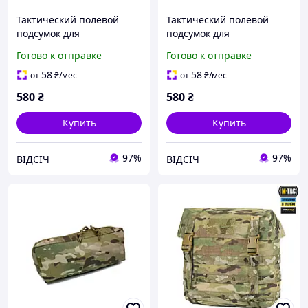
Тактический полевой
Тактический полевой
подсумок для
подсумок для
радиостанции Multicam
радиостанции Olive
Готово к отправке
Готово к отправке
(мультикам)
(олива)
58
58
от
₴
/мес
от
₴
/мес
580
₴
580
₴
Купить
Купить
97%
97%
ВІДСІЧ
ВІДСІЧ