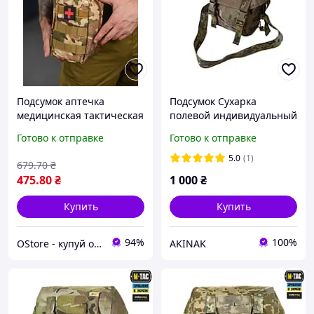
Подсумок аптечка
Подсумок Сухарка
медицинская тактическая
полевой индивидуальный
с системой MOLLE сумка
Akinak сумка сухарка
Готово к отправке
Готово к отправке
для медикаментов
нерассыпайка MOLLE /
индивидуальная полевая
плечевой ремень
5.0
(1)
679
.70
₴
475
.80
₴
1 000
₴
Купить
Купить
94%
100%
OStore - купуй онлайн!
AKINAK