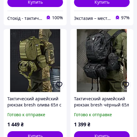
Купить
Купить
100%
97%
Стохід - тактическое снаряжение
Экстазия – место, где рождаются наслаждения
Тактический армейский
Тактический армейский
рюкзак bresh олива 65л с
рюкзак bresh чёрный 65л
подсумками, военный
с подсумками, военный
Готово к отправке
Готово к отправке
полевой рюкзак 65л
полевой рюкзак 65л
нейлон кордура для ЗСУ
нейлон кордура для ЗСУ
1 449
₴
1 399
₴
viy skk tor
Купить
Купить