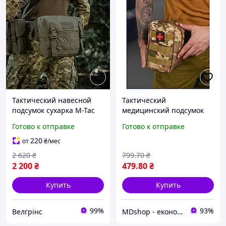
Тактический навесной
Тактический
подсумок сухарка M-Tac
медицинский подсумок
GEN.3 олива Военный
для оказания помощи с
Готово к отправке
Готово к отправке
полевой универсальный
креплением MOLLE
подсумок
индивидуальная полевая
220
от
₴
/мес
аптечка МШоп1
2 620
₴
799
.70
₴
2 200
₴
479
.80
₴
Купить
Купить
99%
93%
Велгрінс
MDshop - економія поруч