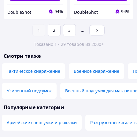
94%
94%
DoubleShot
DoubleShot
1
2
3
...
Показано 1 - 29 товаров из 2000+
Смотри также
Тактическое снаряжение
Военное снаряжение
П
Усиленный подсумок
Военный подсумок для магазинов
Популярные категории
Армейские спецсумки и рюкзаки
Разгрузочные жилеты