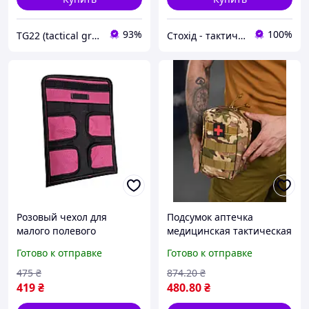
93%
100%
TG22 (tactical group)
Стохід - тактическое снаряжение
Розовый чехол для
Подсумок аптечка
малого полевого
медицинская тактическая
хирургического набора,
с системой MOLLE сумка
Готово к отправке
Готово к отправке
итог для хирургических
для медикаментов
инструментов Стохід
индивидуальная полевая
475
₴
874
.20
₴
ext1
419
₴
480
.80
₴