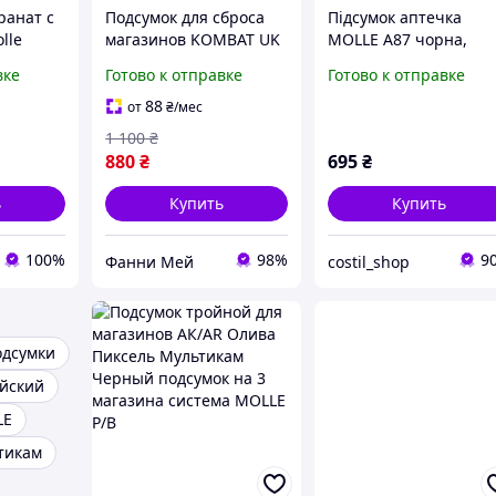
ранат с
Подсумок для сброса
Підсумок аптечка
lle
магазинов KOMBAT UK
MOLLE A87 чорна,
 военный
цвет мультикам сумка
койот, мультикам
вке
Готово к отправке
Готово к отправке
ранату
сброса пустых
магазинов MOLLE
88
от
₴
/мес
1 100
₴
880
₴
695
₴
ь
Купить
Купить
100%
98%
9
Фанни Мей
costil_shop
одсумки
йский
LE
тикам