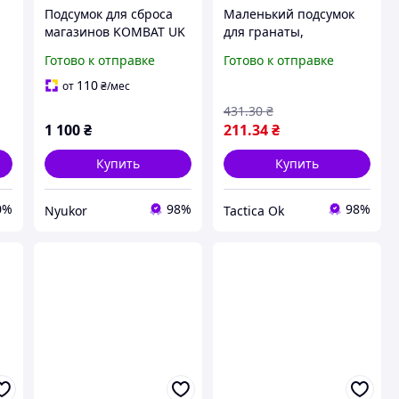
Подсумок для сброса
Маленький подсумок
магазинов KOMBAT UK
для гранаты,
цвет мультикам сумка
Тактический
Готово к отправке
Готово к отправке
сброса пустых
гранатный подсумок,
магазинов MOLLE
мультикам MOLLE
110
от
₴
/мес
12х10х6 см Tactic
431
.30
₴
1 100
₴
211
.34
₴
Купить
Купить
0%
98%
98%
Nyukor
Tactica Ok