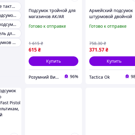
Универсальные тактические подсумки
Подсумок тройной для
Армейский подсумок
Тактический подсумок molle
магазинов АК/AR
штурмовой двойной
Олива Пиксель
пластиковый открыт
Утилитарный подсумок мультикам
Готово к отправке
Готово к отправке
Мультикам Черный
для магазинов АК,
Подсумок пиксель для военных
подсумок на 3
мультикам MOLLE Tact
магазина система
Комплект подсумков molle
1 615
₴
758
.30
₴
MOLLE Р/В
615
₴
371
.57
₴
Купить
Купить
96%
9
Розумний Вибір
Tactica Ok