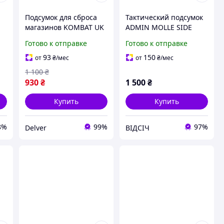
Подсумок для сброса
Тактический подсумок
магазинов KOMBAT UK
ADMIN MOLLE SIDE
ый
цвет мультикам сумка
POUCH в цвете
Готово к отправке
Готово к отправке
сброса пустых
мультикам
ic
магазинов MOLLE
93
150
от
₴
/мес
от
₴
/мес
1 100
₴
930
₴
1 500
₴
Купить
Купить
8%
99%
97%
Delver
ВІДСІЧ