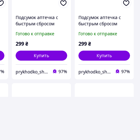
Подсумок аптечка с
Подсумок аптечка с
быстрым сбросом
быстрым сбросом
(пустостная) цвет
(пустостная) цвет
Готово к отправке
Готово к отправке
кайот, мультикам
кайот, мультикам
ей
подсумок + патч на ней
подсумок + патч на ней
299
₴
299
₴
Крепче Скоростной
Крепче Скоростной
брост MOLLE
брост MOLLE
Купить
Купить
7%
97%
97%
prykhodko_shop_
prykhodko_shop_