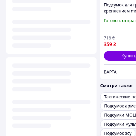
Подсумок для г
креплением mo
Cordura 500D,
Готово к отпра
подсумок под г
зсу мультикам
718
₴
359
₴
Купит
ВАРТА
Смотри также
Тактические п
Подсумок арме
Подсумки MOL
Подсумки муль
Подсумок зсу