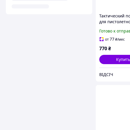
Тактический п
для пистолетн
магазина GLOC
Готово к отпра
Pistol Pouch в 
Мультикам, MO
77
от
₴
/мес
армейский
770
₴
Купит
ВІДСІЧ