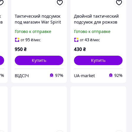
к
Тактический подсумок
Двойной тактический
 в
под магазин War Spirit
подсумок для рожков
Multicam с
Kirasa KI223 из Cordura
Готово к отправке
Готово к отправке
в
полимерным
1000 система MOLLE
фиксатором и MOLLE
емкость под один
95
43
от
₴
/мес
от
₴
/мес
интерфейсом короткая
рожок
950
₴
430
₴
база в цвете Мультика
Купить
Купить
7%
97%
92%
ВІДСІЧ
UA-market