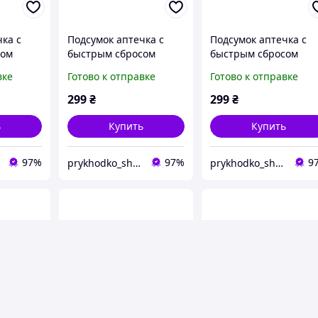
ка с
Подсумок аптечка с
Подсумок аптечка с
сом
быстрым сбросом
быстрым сбросом
вет
(пустостная) цвет
(пустостная) цвет
вке
Готово к отправке
Готово к отправке
ам
кайот, мультикам
кайот, мультикам
ч на ней
подсумок + патч на ней
подсумок + патч на н
299
₴
299
₴
тной
Крепче Скоростной
Крепче Скоростной
брост MOLLE
брост MOLLE
ь
Купить
Купить
97%
97%
9
prykhodko_shop_
prykhodko_shop_