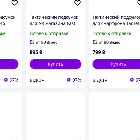
одсумок
Тактический подсумок
Тактический подсумо
ого
для AR магазина Fast
для смартфона TacTel
K Fast
AR Pouch в цвете
цвете Мультикам на
вке
Готово к отправке
Готово к отправке
цвете
Мультикам, MOLLE
MOLLE для телефоно
LLE
армейский, надёжный
армейский, удобный
90
80
от
₴
/мес
от
₴
/мес
895
₴
799
₴
ь
Купить
Купить
97%
97%
9
ВІДСІЧ
ВІДСІЧ