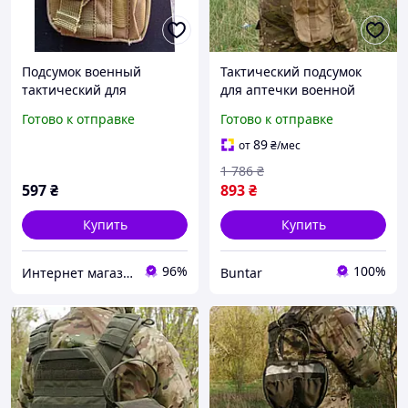
Подсумок военный
Тактический подсумок
тактический для
для аптечки военной
мобильного телефона
койот без комплектации с
Готово к отправке
Готово к отправке
desert
системой молле BUN-220
89
от
₴
/мес
1 786
₴
597
₴
893
₴
Купить
Купить
96%
100%
Интернет магазин Постелюшка (Домашний текстиль, сумки, товары для дома и отдыха)
Buntar