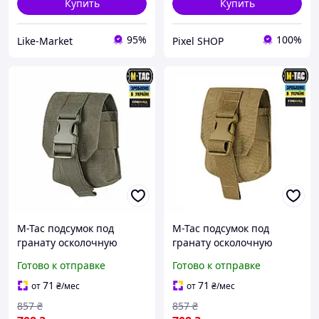
Купить
Купить
95%
100%
Like-Market
Pixel SHOP
M-Tac подсумок под
M-Tac подсумок под
гранату осколочную
гранату осколочную
олива Laser Cut Ranger
койот Laser Cut Сoyote,
Готово к отправке
Готово к отправке
Green, военные подсумки
военные подсумки под
под гранаты
гранаты
71
71
от
₴
/мес
от
₴
/мес
857
₴
857
₴