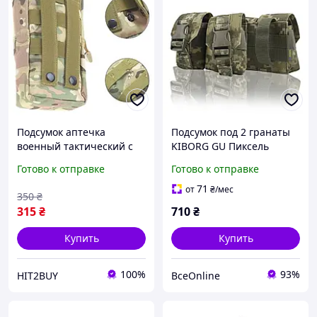
Подсумок аптечка
Подсумок под 2 гранаты
военный тактический с
KIBORG GU Пиксель
креплением MOLLE,
Cordura 1000D для
Готово к отправке
Готово к отправке
мультикам
военных MOLLE с
фастексами и эластиками
71
от
₴
/мес
350
₴
315
₴
710
₴
Купить
Купить
100%
93%
HIT2BUY
ВсеOnline