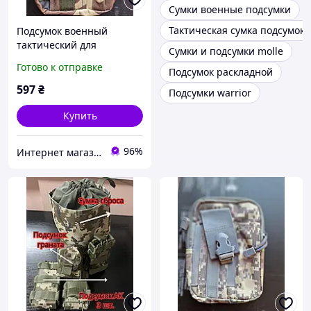
Сумки военные подсумки
Тактическая сумка подсумок
Подсумок военный
тактический для
Сумки и подсумки molle
мобильного телефона
Готово к отправке
Подсумок раскладной
moro
597
₴
Подсумки warrior
Купить
96%
Интернет магазин Постелюшка (Домашний текстиль, сумки, товары для дома и отдыха)