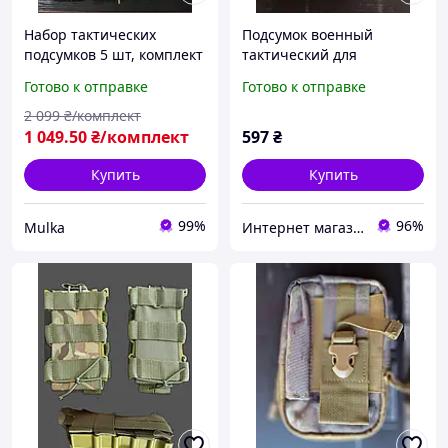
Набор тактических
Подсумок военный
подсумков 5 шт, комплект
тактический для
военных подсумков,
мобильного телефона
Готово к отправке
Готово к отправке
подсумки тактические
пиксель
пиксель, мультикам,
2 099
₴/комплект
олива Vc5f8u
1 049
.50
₴/комплект
597
₴
Купить
Купить
99%
96%
Mulka
Интернет магазин Постелюшка (Домашний текстиль, сумки, товары для дома и отдыха)