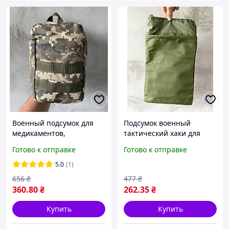
Военный подсумок для
Подсумок военный
медикаментов,
тактический хаки для
тактическая водостойкая
быстрого сброса
Готово к отправке
Готово к отправке
аптечка-подсумок зсу
отработанных магазинов
пиксель 15х22х11 см
с подкладкой и MOLLE
5.0
(1)
LikeM
LikeM
656
₴
477
₴
360
.80
₴
262
.35
₴
Купить
Купить