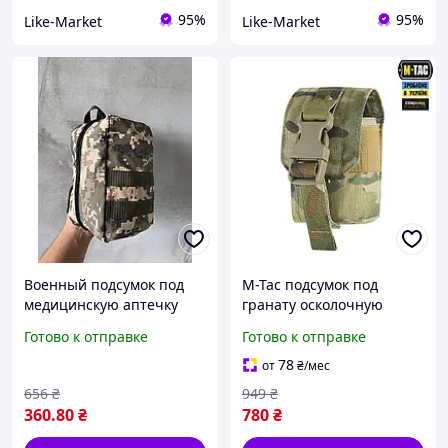
95%
95%
Like-Market
Like-Market
Военный подсумок под
M-Tac подсумок под
медицинскую аптечку
гранату осколочную
15х22х11 см пиксель
мультикам Laser Cut
Готово к отправке
Готово к отправке
LikeM
Multicam, военные
подсумки под гранаты
78
от
₴
/мес
мультикам
656
₴
949
₴
360
.80
₴
780
₴