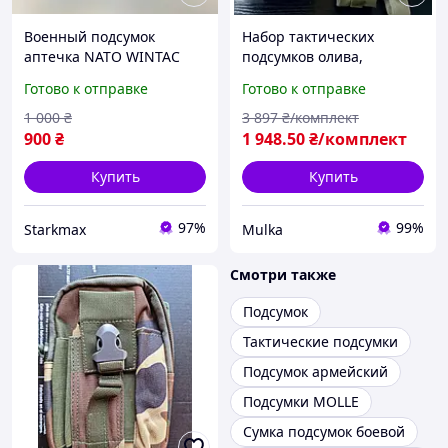
Военный подсумок
Набор тактических
аптечка NATO WINTAC
подсумков олива,
Мультикам Molle
Подсумки военные 8
Готово к отправке
Готово к отправке
быстросъемный
штук, Навесные подсумки
органайзер для
для РПС, Подсумки зсу
1 000
₴
3 897
₴/комплект
медикаментов прочный
Vc5f8u
900
₴
1 948
.50
₴/комплект
Cordura 500D
Купить
Купить
97%
99%
Starkmax
Mulka
Смотри также
Подсумок
Тактические подсумки
Подсумок армейский
Подсумки MOLLE
Сумка подсумок боевой