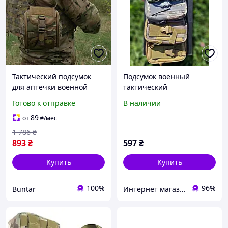
Тактический подсумок
Подсумок военный
для аптечки военной
тактический
мультикам без
Готово к отправке
В наличии
комплектации с системой
молле BUN-232
89
от
₴
/мес
1 786
₴
893
₴
597
₴
Купить
Купить
100%
96%
Buntar
Интернет магазин Постелюшка (Домашний текстиль, сумки, товары для дома и отдыха)