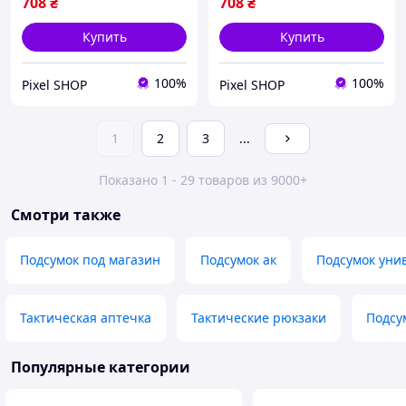
708
₴
708
₴
Купить
Купить
100%
100%
Pixel SHOP
Pixel SHOP
1
2
3
...
Показано 1 - 29 товаров из 9000+
Смотри также
Подсумок под магазин
Подсумок ак
Подсумок уни
Тактическая аптечка
Тактические рюкзаки
Подсу
Популярные категории