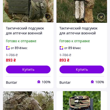
Тактический подсумок
Тактический подсумок
для аптечки военной
для аптечки военной
хаки без комплектации с
пиксель без
Готово к отправке
Готово к отправке
системой молле BUN-224
комплектации с системой
молле BUN-228
89
89
от
₴
/мес
от
₴
/мес
1 786
₴
1 786
₴
893
₴
893
₴
Купить
Купить
100%
100%
Buntar
Buntar