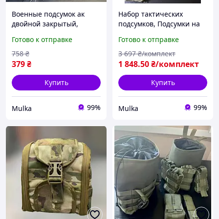
Военные подсумок ак
Набор тактических
двойной закрытый,
подсумков, Подсумки на
тактический подсумок
разгрузку рпс, Навесные
Готово к отправке
Готово к отправке
закрытый мультикам,
подсумки 6 штук,
двойной подсумок ак
Подсумки военные Vc5f8u
758
₴
3 697
₴/комплект
Vc5f8u
379
₴
1 848
.50
₴/комплект
Купить
Купить
99%
99%
Mulka
Mulka