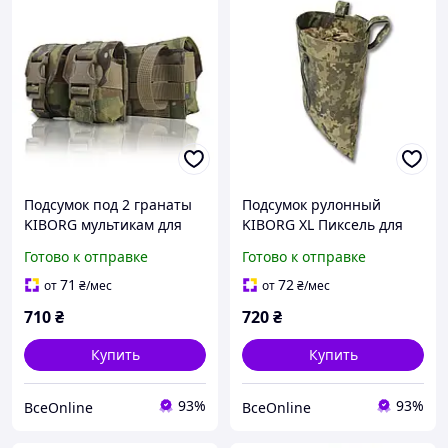
Подсумок под 2 гранаты
Подсумок рулонный
KIBORG мультикам для
KIBORG XL Пиксель для
военных Cordura 1000D
военных для быстрого
Готово к отправке
Готово к отправке
карман для гранат
скидывания магазинов
MOLLE
71
72
от
₴
/мес
от
₴
/мес
710
₴
720
₴
Купить
Купить
93%
93%
ВсеOnline
ВсеOnline