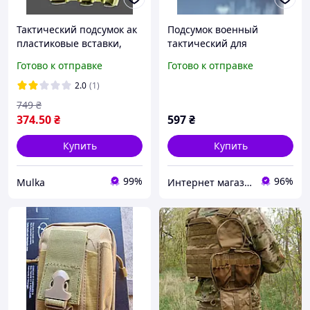
Тактический подсумок ак
Подсумок военный
пластиковые вставки,
тактический для
подсумок ак открытый
мобильного телефона
Готово к отправке
Готово к отправке
кордура, военные
комуфляж
подсумок ак 47, ак 74
2.0
(1)
Vc5f8u
749
₴
374
.50
₴
597
₴
Купить
Купить
99%
96%
Mulka
Интернет магазин Постелюшка (Домашний текстиль, сумки, товары для дома и отдыха)