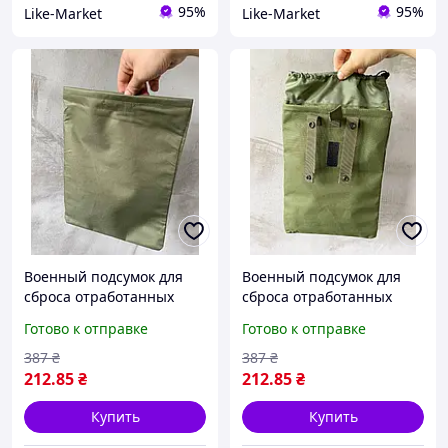
95%
95%
Like-Market
Like-Market
Военный подсумок для
Военный подсумок для
сброса отработанных
сброса отработанных
магазинов, подсумок хаки
магазинов подсумок цвет
Готово к отправке
Готово к отправке
с креплением MOLLE
олива с креплением
25.5х35 см LikeM
MOLLE LikeM
387
₴
387
₴
212
.85
₴
212
.85
₴
Купить
Купить