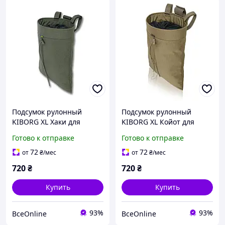
Подсумок рулонный
Подсумок рулонный
KIBORG XL Хаки для
KIBORG XL Койот для
военных Cordura 1000D
военных под магазины
Готово к отправке
Готово к отправке
для быстрого сброса
Cordura 1000D MOLLE для
магазинов
быстрого сброса
72
72
от
₴
/мес
от
₴
/мес
720
₴
720
₴
Купить
Купить
93%
93%
ВсеOnline
ВсеOnline