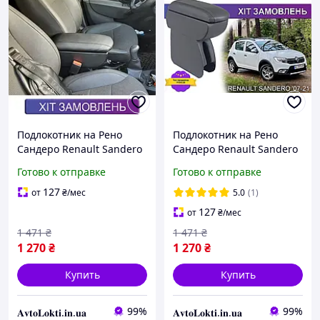
Подлокотник на Рено
Подлокотник на Рено
Сандеро Renault Sandero
Сандеро Renault Sandero
Готово к отправке
Готово к отправке
127
от
₴
/мес
5.0
(1)
127
от
₴
/мес
1 471
₴
1 471
₴
1 270
₴
1 270
₴
Купить
Купить
99%
99%
𝐀𝐯𝐭𝐨𝐋𝐨𝐤𝐭𝐢.𝐢𝐧.𝐮𝐚
𝐀𝐯𝐭𝐨𝐋𝐨𝐤𝐭𝐢.𝐢𝐧.𝐮𝐚