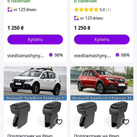
В наличии
В наличии
125
от
₴
/мес
5.0
(1)
125
от
₴
/мес
1 250
₴
1 250
₴
Купить
Купить
98%
98%
vsedliamashyny.in.ua
vsedliamashyny.in.ua
Подлокотник на Рено
Подлокотник на Рено