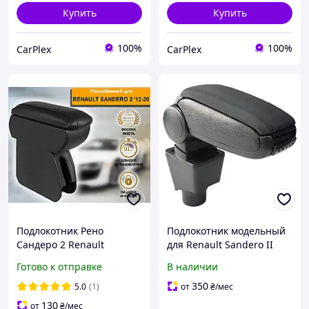
Купить
Купить
100%
100%
CarPlex
CarPlex
Подлокотник Рено
Подлокотник модельный
Сандеро 2 Renault
для Renault Sandero II
Sandero 2012-2020
2010-2018 В
Готово к отправке
В наличии
Черный
Подстаканник Откидной
(Оригинальный)
350
5.0
(1)
от
₴
/мес
130
от
₴
/мес