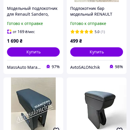
Модельный подлокотник
Подлокотник бар
для Renault Sandero,
модельный RENAULT
экокожа, черный
Sandero Рено Сандеро с
Готово к отправке
Готово к отправке
лентами
169
от
₴
/мес
5.0
(1)
1 690
₴
499
₴
Купить
Купить
97%
98%
MassAuto Магазин автоаксесуарів
AvtoSALONchik