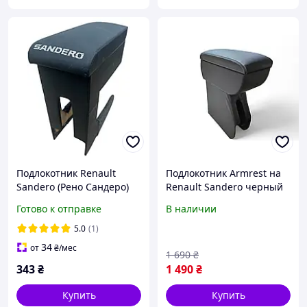
Подлокотник Renault
Подлокотник Armrest на
Sandero (Рено Сандеро)
Renault Sandero черный
Черный
Готово к отправке
В наличии
5.0
(1)
34
от
₴
/мес
1 690
₴
343
₴
1 490
₴
Купить
Купить