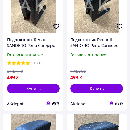
Подлокотник Renault
Подлокотник Renault
SANDERO Рено Сандеро
SANDERO Рено Сандеро
черный с красной
черный с черной
Готово к отправке
Готово к отправке
строчкой ТЮНИНГ
строчкой ТЮНИНГ
5.0
(1)
623
.75
₴
623
.75
₴
499
₴
499
₴
Купить
Купить
98%
98%
AKdepot
AKdepot