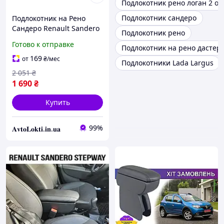
Подлокотник рено логан 2 о
Подлокотник сандеро
Подлокотник на Рено
Сандеро Renault Sandero
Подлокотник рено
Готово к отправке
Подлокотник на рено дастер
169
от
₴
/мес
Подлокотники Lada Largus
2 051
₴
1 690
₴
Купить
99%
𝐀𝐯𝐭𝐨𝐋𝐨𝐤𝐭𝐢.𝐢𝐧.𝐮𝐚