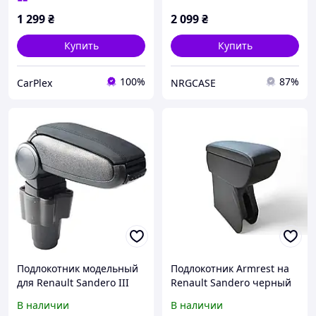
1 299
₴
2 099
₴
Купить
Купить
100%
87%
CarPlex
NRGCASE
Подлокотник модельный
Подлокотник Armrest на
для Renault Sandero III
Renault Sandero черный
2018- В Подстаканник
В наличии
В наличии
Откидной