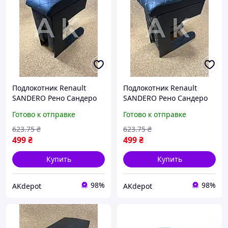
Подлокотник Renault
Подлокотник Renault
SANDERO Рено Сандеро
SANDERO Рено Сандеро
РОМБ черный с синей
РОМБ черный с серой
Готово к отправке
Готово к отправке
строчкой ТЮНИНГ
строчкой ТЮНИНГ
623
.75
₴
623
.75
₴
499
₴
499
₴
Купить
Купить
98%
98%
AKdepot
AKdepot