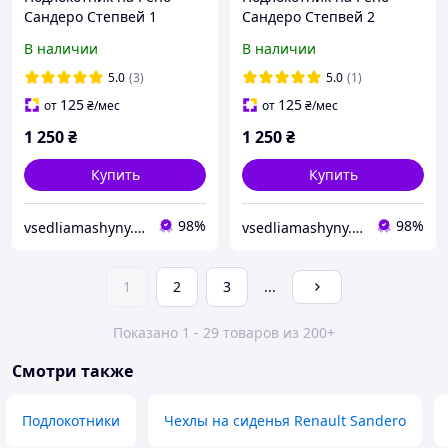
Сандеро Степвей 1
Сандеро Степвей 2
Renault Sandero Stepway
Renault Sandero Stepway
В наличии
В наличии
1
2
5.0
(3)
5.0
(1)
125
125
от
₴
/мес
от
₴
/мес
1 250
₴
1 250
₴
Купить
Купить
98%
98%
vsedliamashyny.in.ua
vsedliamashyny.in.ua
1
2
3
...
Показано 1 - 29 товаров из 200+
Смотри также
Подлокотники
Чехлы на сиденья Renault Sandero