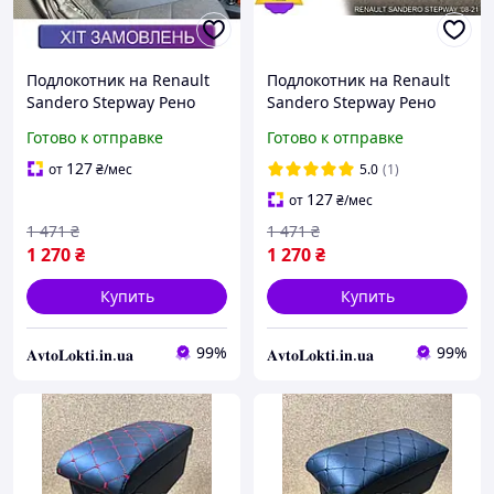
Подлокотник на Renault
Подлокотник на Renault
Sandero Stepway Рено
Sandero Stepway Рено
Сандеро Степвей
Сандеро Степвей
Готово к отправке
Готово к отправке
127
от
₴
/мес
5.0
(1)
127
от
₴
/мес
1 471
₴
1 471
₴
1 270
₴
1 270
₴
Купить
Купить
99%
99%
𝐀𝐯𝐭𝐨𝐋𝐨𝐤𝐭𝐢.𝐢𝐧.𝐮𝐚
𝐀𝐯𝐭𝐨𝐋𝐨𝐤𝐭𝐢.𝐢𝐧.𝐮𝐚