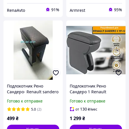
91%
95%
RenaAvto
Armrest
Подлокотник Рено
Подлокотник Рено
Сандеро- Renault sandero
Сандеро 1 Renault
ромб черный
Sandero 1 2007-2012
Готово к отправке
Готово к отправке
Серый
130
5.0
(2)
от
₴
/мес
499
₴
1 299
₴