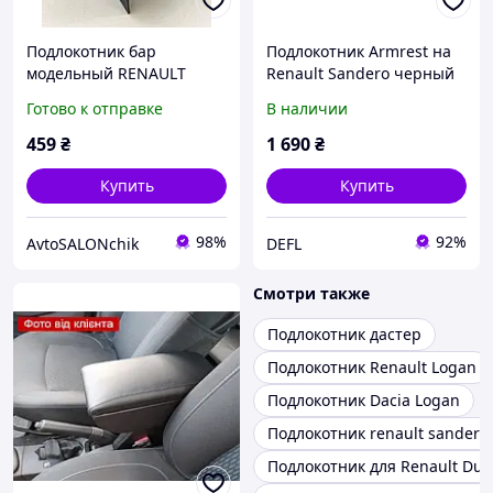
Подлокотник бар
Подлокотник Armrest на
модельный RENAULT
Renault Sandero черный
Sandero Рено Сандеро
Готово к отправке
В наличии
черный с логотипом
459
₴
1 690
₴
Купить
Купить
98%
92%
AvtoSALONchik
DEFL
Смотри также
Подлокотник дастер
Подлокотник Renault Logan
Подлокотник Dacia Logan
Подлокотник renault sandero
Подлокотник для Renault Dus