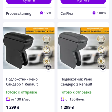
Купить
Купить
97%
100%
Probass.tuning
CarPlex
Подлокотник Рено
Подлокотник Рено
Сандеро 1 Renault
Сандеро 2 Renault
Sandero 1 2007-2012
Sandero 2012-2020 Серый
Готово к отправке
Готово к отправке
Черный
130
130
от
₴
/мес
от
₴
/мес
1 299
₴
1 299
₴