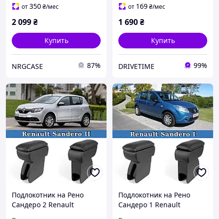
(Оригинальный)
350
169
от
₴
/мес
от
₴
/мес
2 099
₴
1 690
₴
Купить
Купить
87%
99%
NRGCASE
DRIVETIME
Подлокотник на Рено
Подлокотник на Рено
Сандеро 2 Renault
Сандеро 1 Renault
Sandero 2
Sandero 1