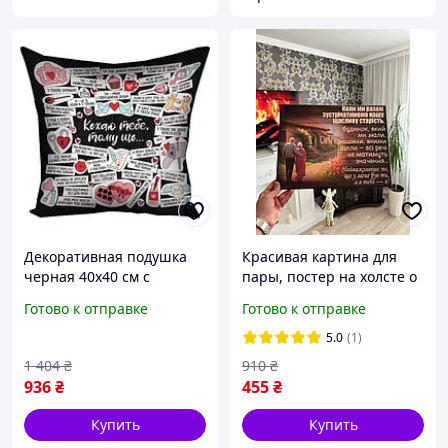
Декоративная подушка
Красивая картина для
черная 40х40 см с
пары, постер на холсте о
принтом о любви для
любви, подарок для
Готово к отправке
Готово к отправке
уюта и подарка близким
второй половинки
FLAME
5.0
(1)
1 404
₴
910
₴
936
₴
455
₴
Купить
Купить