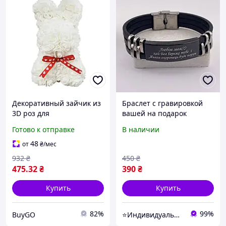
Декоративный зайчик из
Браслет с гравировкой
3D роз для
вашей на подарок
романтического подарка
любимому "Любовь моя"
Готово к отправке
В наличии
в коробке символ любви
(надпись можно менять)
KR-21
48
от
₴
/мес
932
₴
450
₴
475
.32
₴
390
₴
Купить
Купить
82%
99%
BuyGO
⭐Индивидуальные подарки grav_withlove