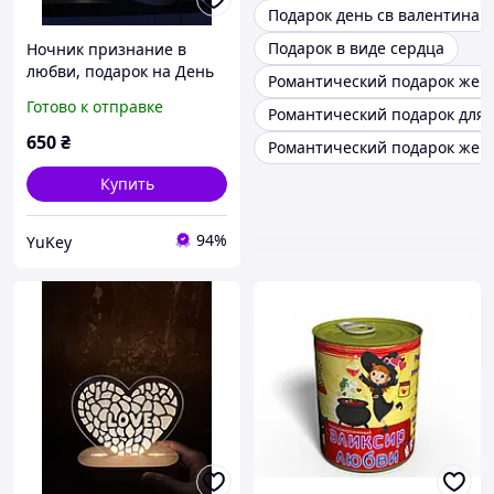
Подарок день св валентина
Подарок в виде сердца
Ночник признание в
любви, подарок на День
Романтический подарок же
влюбленных, светильник
Готово к отправке
Романтический подарок для
Love, подарок любимой
650
₴
Романтический подарок жен
Купить
94%
YuKey