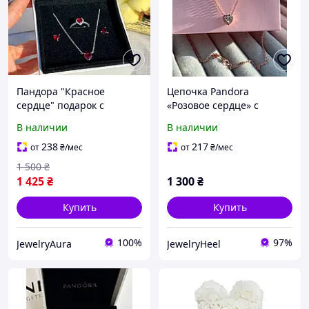
Пандора "Красное
Цепочка Pandora
сердце" подарок с
«Розовое сердце» с
любовью
покрытием цвета
В наличии
В наличии
розового золота
ПОДАРОК, созданный с
238
217
от
₴
/мес
от
₴
/мес
любовью
1 500
₴
1 425
₴
1 300
₴
Купить
Купить
100%
97%
JewelryAura
JewelryHeel