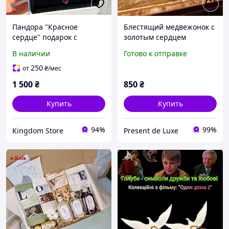
Пандора "Красное
Блестящий медвежонок с
сердце" подарок с
золотым сердцем
любовью,
подарок наполненный
В наличии
Готово к отправке
любовью
250
от
₴
/мес
1 500
₴
850
₴
Купить
Купить
94%
99%
Kingdom Store
Present de Luxe