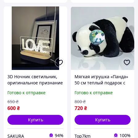
3D Ночник светильник,
Мягкая игрушка «Панда»
оригинальное признание
50 см теплый подарок с
в любви, подарок на день
любовью
Готово к отправке
Готово к отправке
Валентина
650
₴
800
₴
600
₴
720
₴
Купить
Купить
94%
100%
SAKURA
Top7km