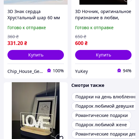
3D Знак сердца
3D Ночник, оригинальное
Хрустальный шар 60 мм
признание в любви,
Подарок любви
подарок на день
Готово к отправке
Готово к отправке
Благодарственные
Валентина
подарки Поощряющий
360
₴
650
₴
подарок Рождество День
331
.20
₴
600
₴
Купить
Купить
100%
94%
Chip_House_Germany
YuKey
Смотри также
Подарки на день влюбленны
Подарок любимой девушке
Романтические подарки
Подарок любимой жене
Романтические подарки дев