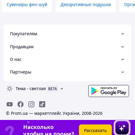
Сувениры фен-шуй
Декоративные подушки
Орга
Покупателям
Продавцам
О нас
Партнеры
Тема
-
светлая
BETA
© Prom.ua — маркетплейс України, 2008-2026
Насколько
Рассказать
удобно на проме?