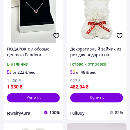
ПОДАРОК с любовью
Декоративный зайчик из
цепочка Pandora
роз для подарка на
«Красное сердце» из
праздник символ любви и
В наличии
Готово к отправке
серебра , символ
романтики без ухода 3D
нежности и страсти
фигурка в коробке
222
48
от
₴
/мес
от
₴
/мес
1 400
₴
927
₴
1 330
₴
482
.04
₴
Купить
Купить
100%
85%
JewelryAura
FullBuy