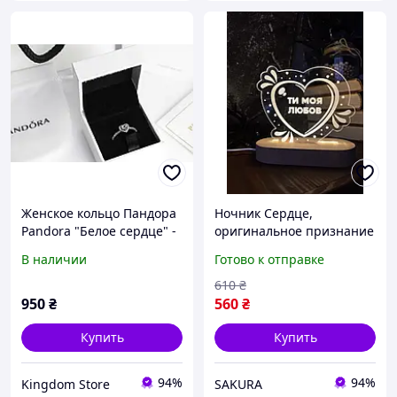
Женское кольцо Пандора
Ночник Сердце,
Pandora "Белое сердце" -
оригинальное признание
Подарок с Люовью!
в любви, подарок на день
В наличии
Готово к отправке
Валентина
610
₴
950
₴
560
₴
Купить
Купить
94%
94%
Kingdom Store
SAKURA