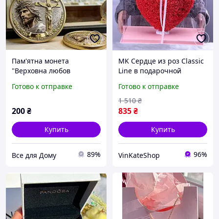
Пам'ятна монета
MK Сердце из роз Classic
"Верховна любов
Line в подарочной
Воскресіння" діаметром 4
коробке 28 см для
Готово к отправке
Готово к отправке
см. Ідеально підходить
романтического подарка
для демонстрації, як
символ любви и эмо
1 510
₴
подарунок
PAP10\W
200
₴
835
₴
Купить
Купить
89%
96%
Все для Дому
VinKateShop