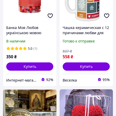
Банка Моя Любов
Чашка керамическая с 12
українською мовою
причинами любви для
подарок на день
подарка любимому или
В наличии
Готово к отправке
влюбленных
любимой стильная
кружка для
5.0
(1)
837
₴
романтического
350
₴
558
₴
сюрприза FLAME
Купить
Купить
92%
95%
Интернет-магазин "Удиви Всех"
Веселка