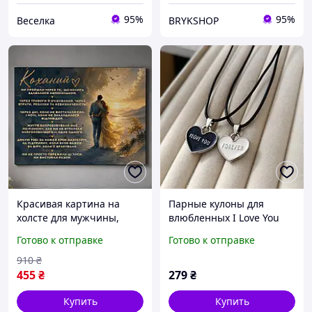
95%
95%
Веселка
BRYKSHOP
Красивая картина на
Парные кулоны для
холсте для мужчины,
влюбленных I Love You
декоративный постер для
Forever - черное и белое
Готово к отправке
Готово к отправке
интерьера о любви,
сердце, символ любви,
подарок любимому с
подарок для пара
910
₴
тёплыми словами
455
₴
279
₴
Купить
Купить