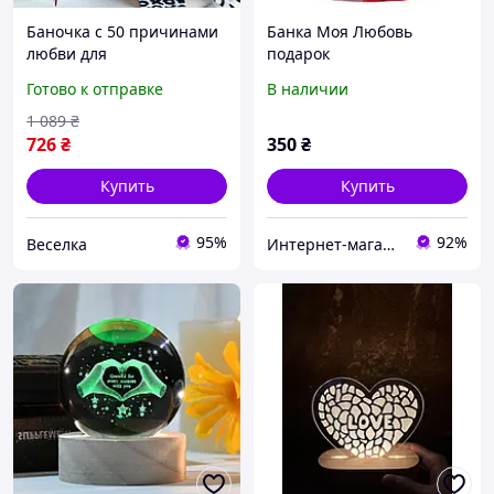
Баночка с 50 причинами
Банка Моя Любовь
любви для
подарок
романтического подарка
Готово к отправке
В наличии
к празднику
оригинальный сюрприз
1 089
₴
для близкого человека
726
₴
350
₴
FLAME
Купить
Купить
95%
92%
Веселка
Интернет-магазин "Удиви Всех"