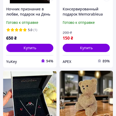
Ночник признание в
Консервированный
любви, подарок на День
подарок Memorableua
влюбленных, светильник
Эликсир любви - Борщ
Готово к отправке
Готово к отправке
ночник Сердце
5.0
(1)
200
₴
650
₴
150
₴
Купить
Купить
94%
89%
YuKey
APEX