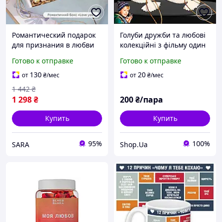
Романтический подарок
Голуби дружби та любові
для признания в любви
колекційні з фільму один
девушке: набор чая с
дома 2, подарункові для
Готово к отправке
Готово к отправке
орехами, сиропами и
друзів рідної та коханої
конфетами Love You
людини 2 шт
130
20
от
₴
/мес
от
₴
/мес
1 442
₴
1 298
₴
200
₴/пара
Купить
Купить
95%
100%
SARA
Shop.Ua