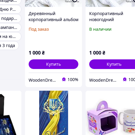
Подарки для праздников
Атрибутика ко Дню Рождения
Деревянный
Корпоративный
Оригинальные подарки гостям
корпоративный альбом
новогодний
для фото и записей
фотоальбом 2025 год
Оформление шампанского на день рождения
Под заказ
В наличии
Подарки гостям на юбилей
 3 года
1 000
₴
1 000
₴
Купить
Купить
100%
10
WoodenDream
WoodenDream