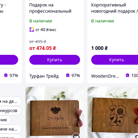
у -
Подарок на
Корпоративный
сы
профессиональный
новогодний подарок 
ерева
праздник - погон
фотоальбом 2025 год
В наличии
В наличии
сувенир к присвоению
звания
40
от
₴
/мес
от
499
₴
от
474
.05
₴
1 000
₴
ь
Купить
Купить
97%
97%
10
Турфан Трейд
WoodenDream
Подарки гостям на день рождения
онкурсов
ник
Подарок женщине на рождение ребенка