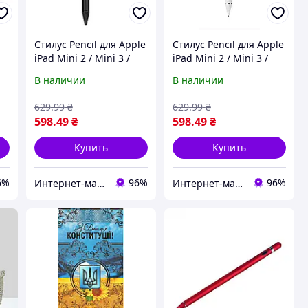
Стилус Pencil для Apple
Стилус Pencil для Apple
iPad Mini 2 / Mini 3 /
iPad Mini 2 / Mini 3 /
ь
Mini 4 / Mini 5
Mini 4 / Mini 5
В наличии
В наличии
ка
высокоточный для
высокоточный для
ми
рисования
рисования белый
629
.99
₴
629
.99
₴
ке
598
.49
₴
598
.49
₴
Купить
Купить
6%
96%
96%
Интернет-магазин "Cheholl"
Интернет-магазин "Cheholl"