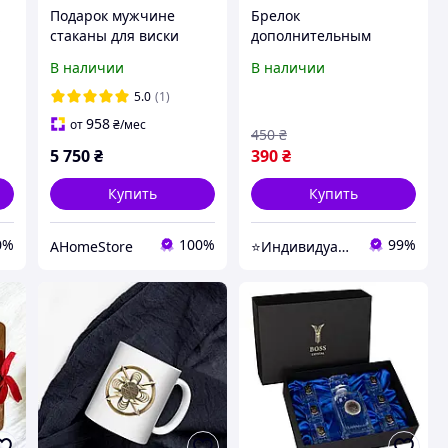
Подарок мужчине
Брелок
/
стаканы для виски
дополнительным
а
Казаки 6 шт хрусталь
сердечком с
В наличии
В наличии
Boss Crystal сувенир на
изображение солнца,
День Козачества
месяца и скрипичного
5.0
(1)
ключа(дизайн можно
958
от
₴
/мес
450
₴
изменить)
5 750
₴
390
₴
Купить
Купить
0%
100%
99%
AHomeStore
⭐Индивидуальные подарки grav_withlove