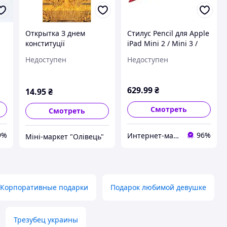
Открытка З днем
Стилус Pencil для Apple
конституції
iPad Mini 2 / Mini 3 /
Mini 4 / Mini 5
Недоступен
Недоступен
высокоточный для
рисования красный
629
.99
₴
14
.95
₴
Смотреть
Смотреть
9%
96%
Интернет-магазин "Cheholl"
Міні-маркет "Олівець"
Корпоративные подарки
Подарок любимой девушке
Трезубец украины