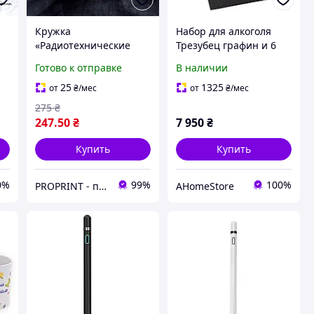
Кружка
Набор для алкоголя
«Радиотехнические
Трезубец графин и 6
а
войска и войска связи»
рюмок хрусталь Boss
Готово к отправке
В наличии
подарок для военных
Crystal патриотический
связистов ВСУ
подарок мужчине на
25
1325
от
₴
/мес
от
₴
/мес
праздник
275
₴
247
.50
₴
7 950
₴
Купить
Купить
0%
99%
100%
PROPRINT - печатаем идеи! Брендированная и сувенирная продукция
AHomeStore