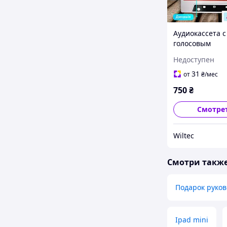
Аудиокассета с
голосовым
поздравлением
Недоступен
| Оригинальн
подарок на Де
31
от
₴
/мес
750
₴
Смотре
Wiltec
Смотри такж
Подарок руко
Ipad mini