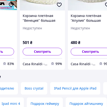
Корзина плетёная
Корзина плетёная
"Венеция" большая
"Апулия" большая
 врачу
Недоступен
Недоступен
ый
нь
501
₴
480
₴
ть
Смотреть
Смотреть
83%
99%
9
Casa Rinaldi - продукты итальянского фермерства
Casa Rinaldi - продукты итальянского фермерства
е
водителю
Boss crystal
IPad Pencil для Apple iPad
Ipad mini 4
Подарок геймеру
Подарок айтишнику