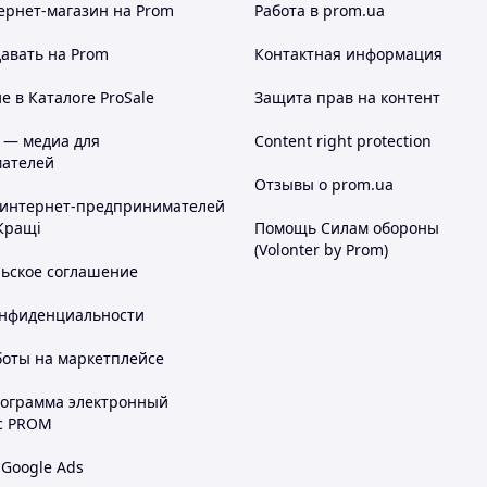
ернет-магазин
на Prom
Работа в prom.ua
авать на Prom
Контактная информация
 в Каталоге ProSale
Защита прав на контент
 — медиа для
Content right protection
ателей
Отзывы о prom.ua
 интернет-предпринимателей
Кращі
Помощь Силам обороны
(Volonter by Prom)
льское соглашение
онфиденциальности
боты на маркетплейсе
рограмма электронный
с PROM
 Google Ads