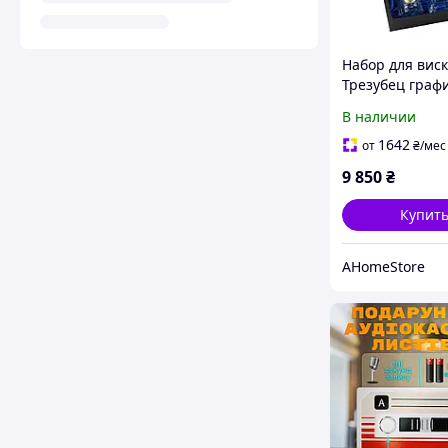
Набор для вис
Трезубец граф
мл 4 стакана 3
В наличии
хрусталь Boss C
подарок на Де
1642
от
₴
/мес
рождения
9 850
₴
Купит
AHomeStore