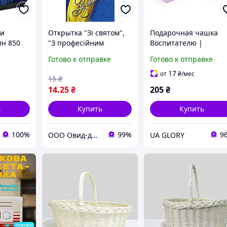
ки
Открытка "Зі святом",
Подарочная чашка
ин 850
"З професійним
Воспитателю |
40 мл
святом" с символикой
Любимый воспитател
Готово к отправке
Готово к отправке
rystal
| Керамическая круж
нь
с цветами и бабочка
17
от
₴
/мес
15
₴
в подарочной упаков
14
.25
₴
205
₴
ь
Купить
Купить
100%
99%
9
ООО Овид-друк
UA GLORY