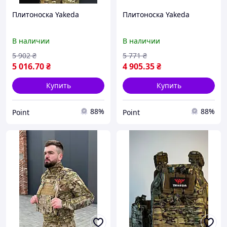
Плитоноска Yakeda
Плитоноска Yakeda
В наличии
В наличии
5 902
₴
5 771
₴
5 016
.70
₴
4 905
.35
₴
Купить
Купить
88%
88%
Point
Point