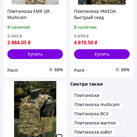
Плитоноска EMR QR
Плитоноска YAKEDA
Multicam
быстрый скид
В наличии
В наличии
3 393
₴
5 670
₴
2 884
.05
₴
4 819
.50
₴
Купить
Купить
88%
88%
Point
Point
Смотри также
Плитоноски
Плитоноска multicam
Плитоноска ВСУ
Плитоноска warmor
Плитоноска койот