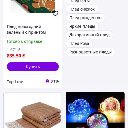
Плед соты
Плед снежок
Плед рождество
Яркие пледы
Плед новогодний
зеленый с принтом
Декоративный плед
прянички для уюта и
Готово к отправке
Плед Роза
декора в доме
1 671
₴
Разноцветные пледы
835
.50
₴
Купить
91%
Top-Line