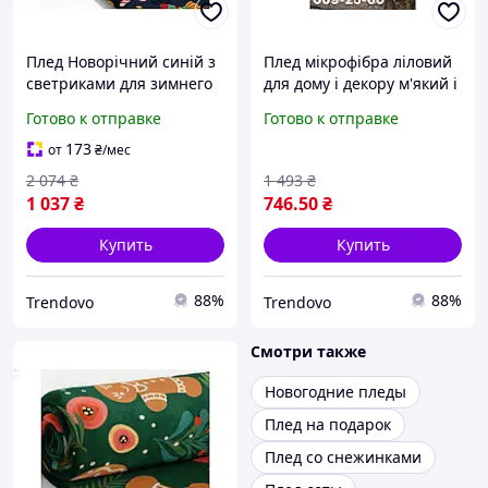
Плед Новорічний синій з
Плед мікрофібра ліловий
светриками для зимнего
для дому і декору м'який і
декора и уюта в доме
теплий текстильний
Готово к отправке
Готово к отправке
виріб
173
от
₴
/мес
2 074
₴
1 493
₴
1 037
₴
746
.50
₴
Купить
Купить
88%
88%
Trendovo
Trendovo
Смотри также
Новогодние пледы
Плед на подарок
Плед со снежинками