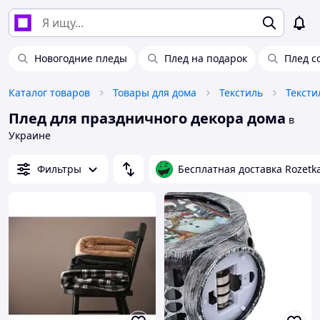
Новогодние пледы
Плед на подарок
Плед с
Каталог товаров
Товары для дома
Текстиль
Тексти
Плед для праздничного декора дома
в
Украине
Фильтры
Бесплатная доставка Rozetk