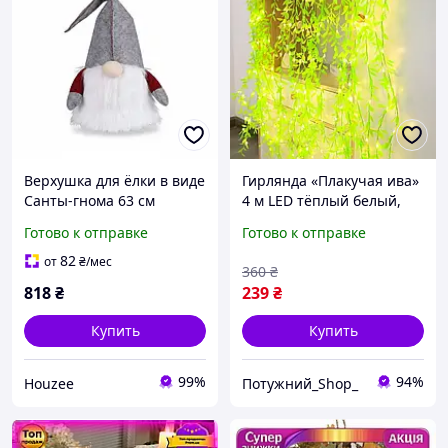
Верхушка для ёлки в виде
Гирлянда «Плакучая ива»
Санты-гнома 63 см
4 м LED тёплый белый,
плюшевое украшение
питание USB,
Готово к отправке
Готово к отправке
для праздничного декора
декоративный декор для
дома
дома и праздничного
82
от
₴
/мес
360
₴
оформления
818
₴
239
₴
Купить
Купить
99%
94%
Houzee
Потужний_Shop_