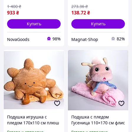
1 400
₴
273
.36
₴
933
₴
138
.72
₴
Купить
Купить
98%
82%
NovaGoods
Magnat-Shop
Подушка игрушка с
Подушка с пледом
пледом 170х110 см плюш
Гусеница 110×170 см флис
для дома желтая BT-6293
для путешествий и дома