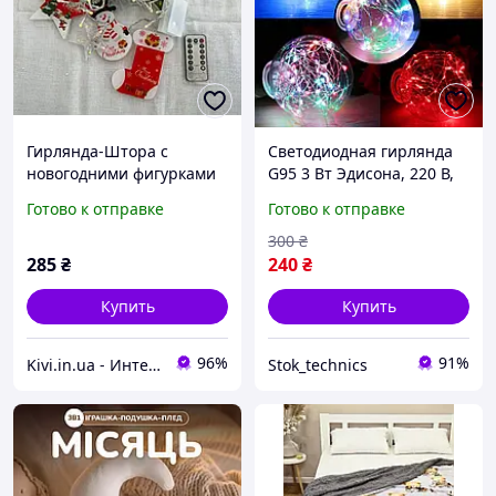
Гирлянда-Штора с
Светодиодная гирлянда
новогодними фигурками
G95 3 Вт Эдисона, 220 В,
(10 фонариков) для
для рождественской
Готово к отправке
Готово к отправке
декора дома, офиса,
вечеринки,
праздничных окон, стен,
праздничного декора
300
₴
с контроллером и
дома.
285
₴
240
₴
пультом
Купить
Купить
96%
91%
Kivi.in.ua - Интернет-магазин
Stok_technics