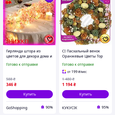
Гирлянда штора из
CI Пасхальный венок
цветов для декора дома и
Оранжевые Цветы Top
сада Светодиодная
Quality Ø33см для декора
Готово к отправке
Готово к отправке
гирлянда для
дома праздничный венок
оформления помещений
из пластика и CI2-888
199
от
₴
/мес
праздничная гирлянда
588
₴
1 480
₴
346
₴
1 194
₴
Купить
Купить
90%
95%
GoShopping
КУКУСІК