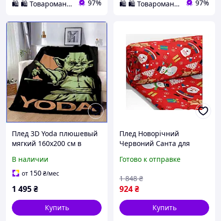
97%
97%
🛍️ 🛍️ Товаромания 🛍️ 🛍️
🛍️ 🛍️ Товаромания 🛍️ 🛍️
Плед 3D Yoda плюшевый
Плед Новорічний
мягкий 160х200 см в
Червоний Санта для
спальню или авто,
зимнего декора и уюта в
В наличии
Готово к отправке
теплый подарочный
доме 200x220 см ТМ LELIT
набор для декора дома
150
от
₴
/мес
1 848
₴
Украина
1 495
₴
924
₴
Купить
Купить