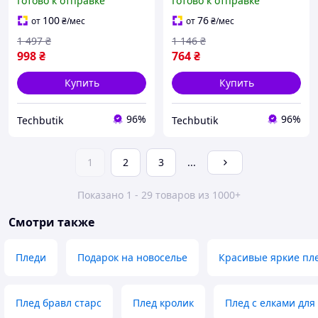
Готово к отправке
Готово к отправке
розовая BT-6477
100
76
от
₴
/мес
от
₴
/мес
1 497
₴
1 146
₴
998
₴
764
₴
Купить
Купить
96%
96%
Techbutik
Techbutik
1
2
3
...
Показано 1 - 29 товаров из 1000+
Смотри также
Пледи
Подарок на новоселье
Красивые яркие пл
Плед бравл старс
Плед кролик
Плед с елками для