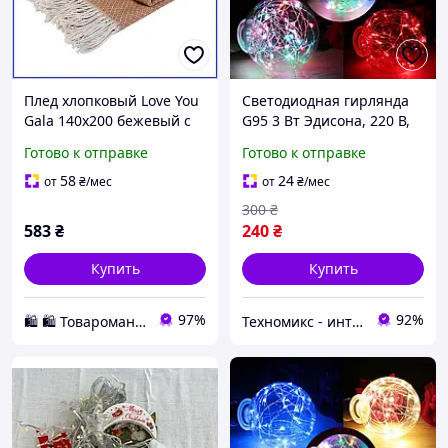
Плед хлопковый Love You
Светодиодная гирлянда
Gala 140х200 бежевый с
G95 3 Вт Эдисона, 220 В,
бахромой мягкое
для рождественской
Готово к отправке
Готово к отправке
покрывало на диван
вечеринки,
кровать для декора дома
праздничного декора
58
24
от
₴
/мес
от
₴
/мес
дома.
300
₴
583
₴
240
₴
Купить
Купить
97%
92%
🛍️ 🛍️ Товаромания 🛍️ 🛍️
Техномикс - интернет - магазин качественной техники, электроники и других товаров для дома и работы