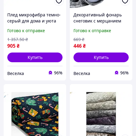
Плед микрофибра темно-
Декоративный фонарь
серый для дома и уюта
снеговик с мерцанием
легкий теплый элемент
для новогоднего уюта в
Готово к отправке
Готово к отправке
декора FLAME
доме и праздничного
декора FLAME
1 357
.50
₴
669
₴
905
₴
446
₴
Купить
Купить
96%
96%
Веселка
Веселка