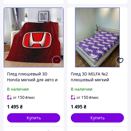
Плед плюшевый 3D
Плед 3D MILFA №2
Honda мягкий для авто и
плюшевый мягкий
дома, покрывало в
160х200 см в спальню и
В наличии
В наличии
гостиную и спальню,
детскую, теплый
декор Хонда, 160х200 см
подарочный акрил для
150
150
от
₴
/мес
от
₴
/мес
декора дома
1 495
₴
1 495
₴
Купить
Купить