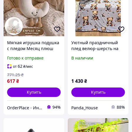
Мягкая игрушка подушка
Уютный праздничный
с пледом Месяц плюш
плед велюр-шерсть на
флис холлофайбер
овчине для дома
Готово к отправке
В наличии
детский плед 3 в 1
игрушка внутри плед
62
от
₴
/мес
лапка koloco игрушки
771
.25
₴
Белый
617
₴
1 430
₴
Купить
Купить
94%
88%
OrderPlace - Интернет-магазин товаров для дома
Panda_House