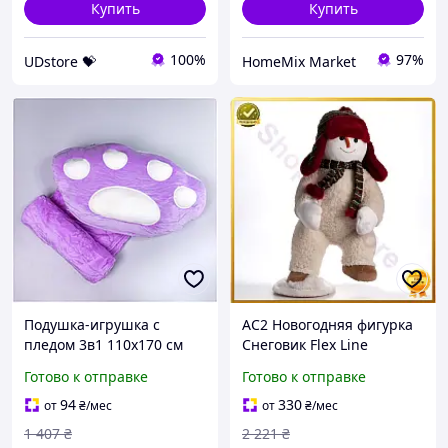
Купить
Купить
100%
97%
UDstore 💝
HomeMix Market
Подушка-игрушка с
AC2 Новогодняя фигурка
пледом 3в1 110х170 см
Снеговик Flex Line
плюшевая для дома
текстильная 29х23х54 см
Готово к отправке
Готово к отправке
фиолетовая HM-4057
для декора дома
праздничный элемент и
94
330
от
₴
/мес
от
₴
/мес
DE
1 407
₴
2 221
₴