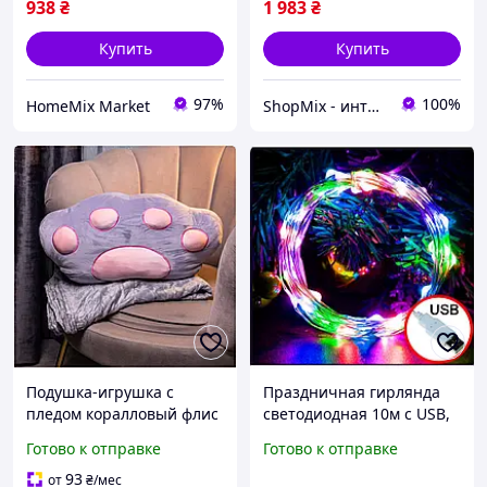
938
₴
1 983
₴
Купить
Купить
97%
100%
HomeMix Market
ShopMix - интернет-магазин сумок и аксессуаров
Подушка-игрушка с
Праздничная гирлянда
пледом коралловый флис
светодиодная 10м с USB,
110х170 см для дома
нить "Роса" разноцветная
Готово к отправке
Готово к отправке
серый GN-4839
с 3 режимами для декора
дома код 831405
93
от
₴
/мес