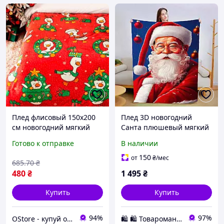
Плед флисовый 150x200
Плед 3D новогодний
см новогодний мягкий
Санта плюшевый мягкий
плед для дома теплое
160х200 см для спальни и
Готово к отправке
В наличии
покрывало на кровать
гостиной, теплый
праздничный текстиль
праздничный декор VIP
150
от
₴
/мес
685
.70
₴
160 см, 135 см
480
₴
1 495
₴
Купить
Купить
94%
97%
OStore - купуй онлайн!
🛍️ 🛍️ Товаромания 🛍️ 🛍️