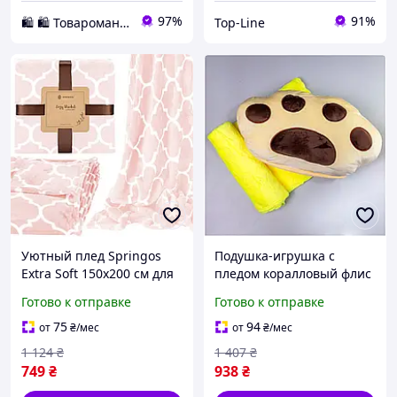
97%
91%
🛍️ 🛍️ Товаромания 🛍️ 🛍️
Top-Line
Уютный плед Springos
Подушка-игрушка с
Extra Soft 150x200 см для
пледом коралловый флис
дома и декора, модель
110х170 см для дома
Готово к отправке
Готово к отправке
HA7171 UDstore -store-
бежевый HM-4055
with-good-prices-
75
94
от
₴
/мес
от
₴
/мес
1 124
₴
1 407
₴
749
₴
938
₴