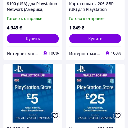
$100 (USA) для Playstation
Карта оплаты 20£ GBP
Network (Америка,
(UK) для Playstation
PlayStation US Store, PSN)
Network Card (United
Готово к отправке
Готово к отправке
Kingdom, PlayStation
Store/PSN)
4 949
₴
1 849
₴
Купить
Купить
100%
100%
Интернет-магазин "Digital Product"
Интернет-магазин "KeyStoreGame"