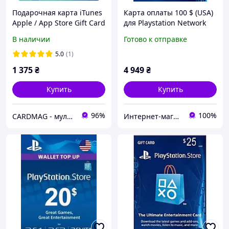
Подарочная карта iTunes
Карта оплаты 100 $ (USA)
Apple / App Store Gift Card
для Playstation Network
на сумму 25 usd, US-
(Америка, PlayStation US
В наличии
Готово к отправке
регион
Store, PSN)
5.0
(1)
1 375
₴
4 949
₴
Купить
Купить
96%
100%
CARDMAG - мультивалютный платежный сервис
Интернет-магазин "KeyStoreGame"