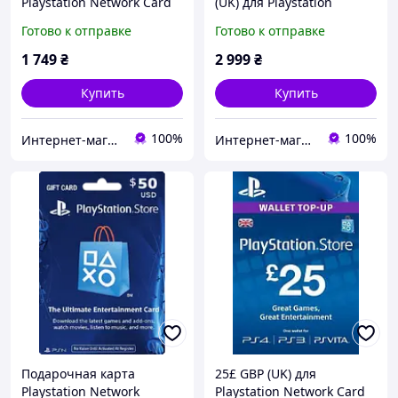
Playstation Network Card
(UK) для Playstation
(United Kingdom,
Network Card (United
Готово к отправке
Готово к отправке
PlayStation Store/PSN)
Kingdom, PlayStation
Store/PSN)
1 749
₴
2 999
₴
Купить
Купить
100%
100%
Интернет-магазин "Digital Product"
Интернет-магазин "KeyStoreGame"
Подарочная карта
25£ GBP (UK) для
Playstation Network
Playstation Network Card