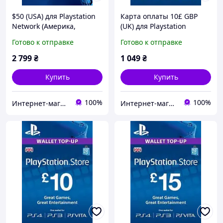
$50 (USA) для Playstation
Карта оплаты 10£ GBP
Network (Америка,
(UK) для Playstation
PlayStation US Store, PSN)
Network Card (United
Готово к отправке
Готово к отправке
Kingdom, PlayStation
Store/PSN)
2 799
₴
1 049
₴
Купить
Купить
100%
100%
Интернет-магазин "Digital Product"
Интернет-магазин "KeyStoreGame"