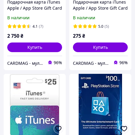
Подарочная карта iTunes
Подарочная карта iTunes
Apple / App Store Gift Card
Apple / App Store Gift Card
на сумму 50 usd, US-
на сумму 5 usd, US-
В наличии
В наличии
регион
регион
4.1
(7)
5.0
(5)
2 750
₴
275
₴
Купить
Купить
96%
96%
CARDMAG - мультивалютный платежный сервис
CARDMAG - мультивалютный платежный сервис