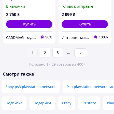
пополнение бумажника
(United Kingdom,
В наличии
Готово к отправке
на сумму 50 usd, US-
PlayStation Store/PSN)
регион
2 750
₴
2 099
₴
Купить
Купить
96%
100%
CARDMAG - мультивалютный платежный сервис
Интернет-магазин "Digital Product"
1
2
3
...
Показано 1 - 29 товаров из 400+
Смотри также
Sony ps3 playstation network
Psn playstation network ca
Подписка
Подарики
Pracy
Ps story
Play