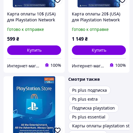
Карта оплаты 10$ (USA)
Карта оплаты 20$ (USA)
для Playstation Network
для Playstation Network
(Америка, PlayStation US
(Америка, PlayStation US
Готово к отправке
Готово к отправке
Store, PSN)
Store, PSN)
599
₴
1 149
₴
Купить
Купить
100%
100%
Интернет-магазин "KeyStoreGame"
Интернет-магазин "KeyStoreGame"
Смотри также
Ps plus подписка
Ps plus extra
Подписка playstation
Ps plus essential
Карты оплаты playstation sto