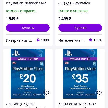
Playstation Network Card
(UK) для Playstation
(United Kingdom,
Network Card (United
Готово к отправке
Готово к отправке
PlayStation Store/PSN)
Kingdom, PlayStation
Store/PSN)
1 549
₴
2 499
₴
Купить
Купить
100%
100%
Интернет-магазин "Digital Product"
Интернет-магазин "KeyStoreGame"
20£ GBP (UK) для
Карта оплаты 35£ GBP