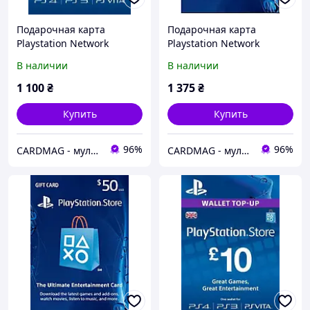
Подарочная карта
Подарочная карта
Playstation Network
Playstation Network
пополнение бумажника
пополнение бумажника
В наличии
В наличии
на сумму 20 usd, US-
на сумму 25 usd, US-
регион
регион
1 100
₴
1 375
₴
Купить
Купить
96%
96%
CARDMAG - мультивалютный платежный сервис
CARDMAG - мультивалютный платежный сервис