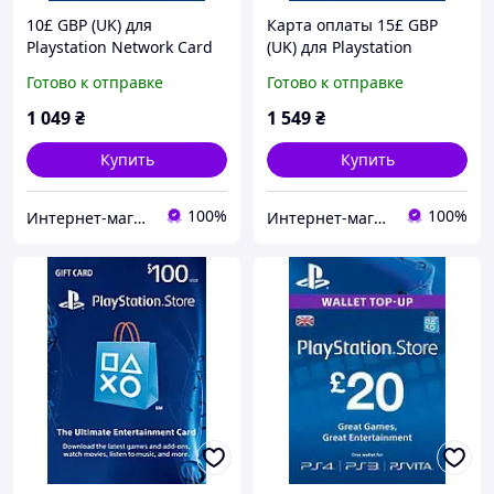
10£ GBP (UK) для
Карта оплаты 15£ GBP
Playstation Network Card
(UK) для Playstation
(United Kingdom,
Network Card (United
Готово к отправке
Готово к отправке
PlayStation Store/PSN)
Kingdom, PlayStation
Store/PSN)
1 049
₴
1 549
₴
Купить
Купить
100%
100%
Интернет-магазин "Digital Product"
Интернет-магазин "KeyStoreGame"