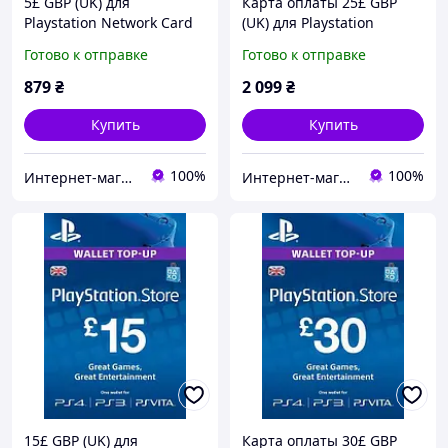
5£ GBP (UK) для
Карта оплаты 25£ GBP
Playstation Network Card
(UK) для Playstation
(United Kingdom,
Network Card (United
Готово к отправке
Готово к отправке
PlayStation Store/PSN)
Kingdom, PlayStation
Store/PSN)
879
₴
2 099
₴
Купить
Купить
100%
100%
Интернет-магазин "Digital Product"
Интернет-магазин "KeyStoreGame"
15£ GBP (UK) для
Карта оплаты 30£ GBP