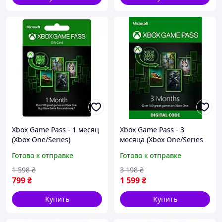
Xbox Game Pass - 1 месяц
Xbox Game Pass - 3
(Xbox One/Series)
месяца (Xbox One/Series
подписка для всех
S|X) подписка для всех
Готово к отправке
Готово к отправке
регионов и стран
регионов и стран
1 598
₴
3 198
₴
799
₴
1 599
₴
Купить
Купить