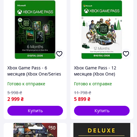
Xbox Game Pass - 6
Xbox Game Pass - 12
месяцев (Xbox One/Series
месяцев (Xbox One)
S|X) для всех регионов и
подписка для всех
Готово к отправке
Готово к отправке
стран
регионов и стран
5 998
₴
11 798
₴
2 999
₴
5 899
₴
Купить
Купить