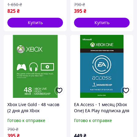
1 650
₴
790
₴
825
₴
395
₴
Купить
Купить
Xbox Live Gold - 48 часов
EA Access - 1 месяц (Xbox
(2 дня для Xbox
One) EA Play подписка для
360/One/Series S|X) для
всех регионов и стран
Готово к отправке
Готово к отправке
всех регионов и стран
790
₴
395
₴
449
₴