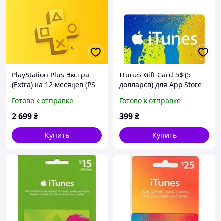
PlayStation Plus Экстра
ITunes Gift Card 5$ (5
(Extra) на 12 месяцев (PS
долларов) для App Store
Plus)
код, сертификат, карта
Готово к отправке
Готово к отправке
пополнения счета iTunes
Store и AppStore
2 699
₴
399
₴
Купить
Купить