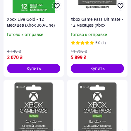
Xbox Live Gold - 12
Xbox Game Pass Ultimate -
месяцев (Xbox 360/One)
12 месяцев (Xbox
Trial подписка для всех
One/Series и Windows 10)
Готово к отправке
Готово к отправке
регионов и стран
Trial подписка для всех
регионов и стран
5.0
(1)
4 140
₴
11 798
₴
2 070
₴
5 899
₴
Купить
Купить