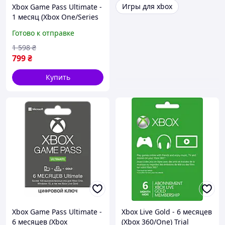
Игры для xbox
Xbox Game Pass Ultimate -
1 месяц (Xbox One/Series
и Windows 10) Trial
Готово к отправке
подписка для всех
регионов и стран
1 598
₴
799
₴
Купить
Xbox Game Pass Ultimate -
Xbox Live Gold - 6 месяцев
6 месяцев (Xbox
(Xbox 360/One) Trial