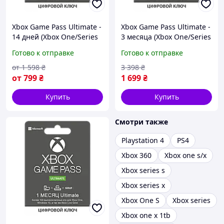
Xbox Game Pass Ultimate -
Xbox Game Pass Ultimate -
14 дней (Xbox One/Series
3 месяца (Xbox One/Series
и Windows 10) подписка
и Windows 10) Trial
Готово к отправке
Готово к отправке
для всех регионов и
подписка для всех
стран
регионов и стран
от
1 598
₴
3 398
₴
от
799
₴
1 699
₴
Купить
Купить
Смотри также
Playstation 4
PS4
Xbox 360
Xbox one s/x
Xbox series s
Xbox series x
Xbox One S
Xbox series
Xbox one x 1tb