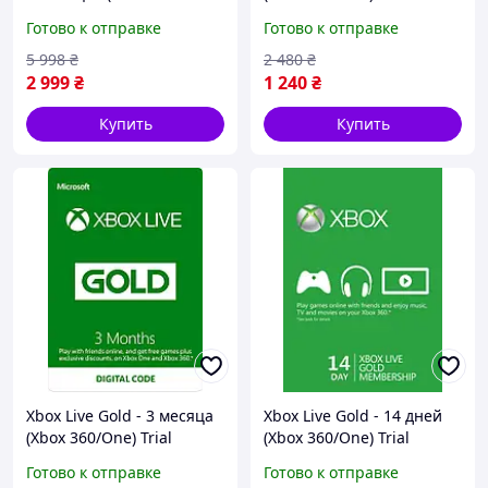
One/Series и Windows 10)
подписка для всех
Готово к отправке
Готово к отправке
Trial подписка для всех
регионов и стран
регионов и стран
5 998
₴
2 480
₴
2 999
₴
1 240
₴
Купить
Купить
Xbox Live Gold - 3 месяца
Xbox Live Gold - 14 дней
(Xbox 360/One) Trial
(Xbox 360/One) Trial
подписка для всех
подписка для всех
Готово к отправке
Готово к отправке
регионов и стран
регионов и стран