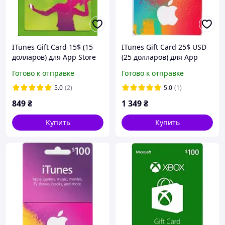
ITunes Gift Card 15$ (15
ITunes Gift Card 25$ USD
долларов) для App Store
(25 долларов) для App
код сертификат карта
Store код сертификат
Готово к отправке
Готово к отправке
пополнения счета iTunes
карта пополнения счета
Store и AppStore
iTunes Store и AppStore
5.0
(2)
5.0
(1)
849
₴
1 349
₴
Купить
Купить