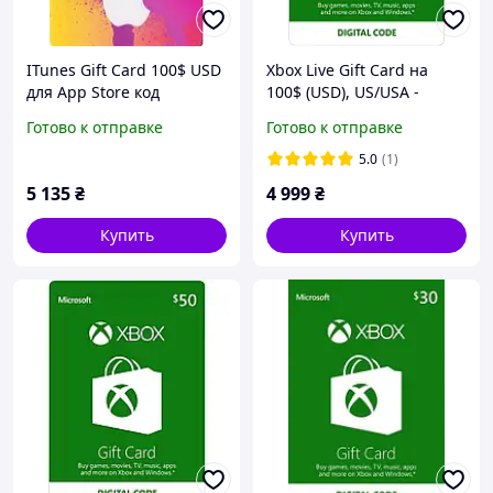
ITunes Gift Card 100$ USD
Xbox Live Gift Card на
для App Store код
100$ (USD), US/USA -
сертификат карта
регион
Готово к отправке
Готово к отправке
пополнения счета 100
долларов iTunes Store и
5.0
(1)
AppStore
5 135
₴
4 999
₴
Купить
Купить