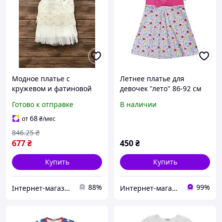
Модное платье с
Летнее платье для
кружевом и фатиновой
девочек "лето" 86-92 см
юбкой от турецкого
Модные детки
Готово к отправке
В наличии
производителя для
девочек 2-3 лет
68
от
₴
/мес
846
.25
₴
677
₴
450
₴
Купить
Купить
88%
99%
Інтернет-магазин Min Price
Интернет-магазин для настоящих мам