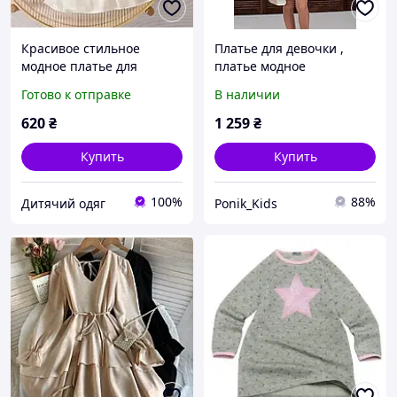
Красивое стильное
Платье для девочки ,
модное платье для
платье модное
девочки, детское, весна
Готово к отправке
В наличии
осень
620
₴
1 259
₴
Купить
Купить
100%
88%
Дитячий одяг
Ponik_Kids