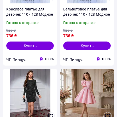
Красивое платье для
Вельветовое платье для
девочек 110 - 128 Модное
девочек 110 - 128 Модное
детское платье вельвет
детское платье вельвет
Готово к отправке
Готово к отправке
на девочку Вельветовое
Красивое платье для
платье
девочки
920
₴
920
₴
736
₴
736
₴
Купить
Купить
100%
100%
ЧП Пиндус
ЧП Пиндус