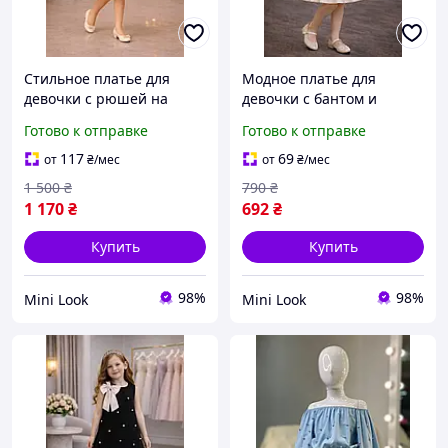
Стильное платье для
Модное платье для
девочки с рюшей на
девочки с бантом и
плече и пышной юбкой,
жемчугом розовая 5 7
Готово к отправке
Готово к отправке
тренд 2026, модное
лет, стильное детское
детское платье 120 150
платье, красивое платье
117
69
от
₴
/мес
от
₴
/мес
см, бежевый Tiana
для девочки
1 500
₴
790
₴
1 170
₴
692
₴
Купить
Купить
98%
98%
Mini Look
Mini Look