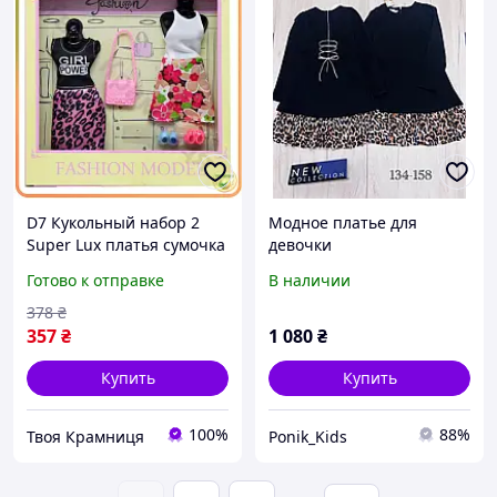
D7 Кукольный набор 2
Модное платье для
Super Lux платья сумочка
девочки
обувь модный комплект
Готово к отправке
В наличии
для девочек кукольная
одежда MOD58L
378
₴
357
₴
1 080
₴
Купить
Купить
100%
88%
Твоя Крамниця
Ponik_Kids