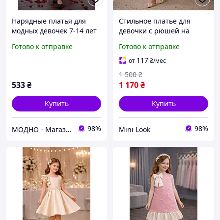
Нарядные платья для
Стильное платье для
модных девочек 7-14 лет
девочки с рюшей на
плече и пышной юбкой,
Готово к отправке
Готово к отправке
тренд 2026, модное
детское платье 120 150
117
от
₴
/мес
см, розовый Adriana
1 500
₴
533
₴
1 170
₴
Купить
Купить
98%
98%
МОДНО - Магазин детской и женской одежды и обуви
Mini Look