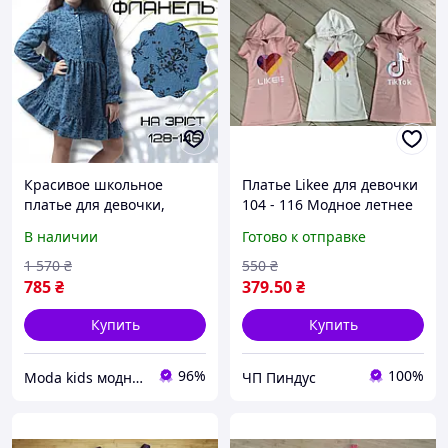
Красивое школьное
Платье Likee для девочки
платье для девочки,
104 - 116 Модное летнее
Платья для девочек
детское платье сарафан
В наличии
Готово к отправке
демисезонное модные,
лайк тикток
Фланелева сукня, Платье
1 570
₴
550
₴
для дево
785
₴
379
.50
₴
Купить
Купить
96%
100%
Moda kids модная стильная одежда для детей и подростков
ЧП Пиндус