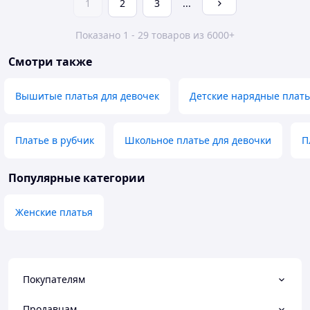
1
2
3
...
Показано 1 - 29 товаров из 6000+
Смотри также
Вышитые платья для девочек
Детские нарядные плат
Платье в рубчик
Школьное платье для девочки
П
Популярные категории
Женские платья
Покупателям
Продавцам