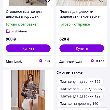
Стильное платье для
Платье для девочки
девочки в горошек.
модное стильное весна-
Модное детское платье
осень
Готово к отправке
Готово к отправке
Olena
90
от
₴
/мес
900
₴
620
₴
Купить
Купить
98%
100%
Mini Look
Дитячий одяг
Смотри также
Платье для девочки 152
Платье осень на девочку
Платье для девочки 122
Платье на девочку 140