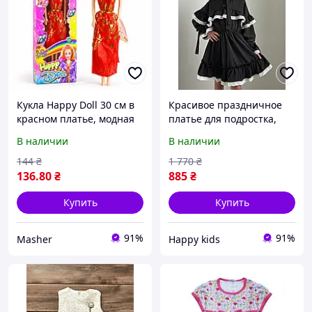
Кукла Happy Doll 30 см в
Красивое праздничное
красном платье, модная
платье для подростка,
игрушка для девочек.
Современное платье для
В наличии
В наличии
девочки, Школьное
платье для девочек софт,
144
₴
1 770
₴
М
136
.80
₴
885
₴
Купить
Купить
91%
91%
Masher
Happy kids