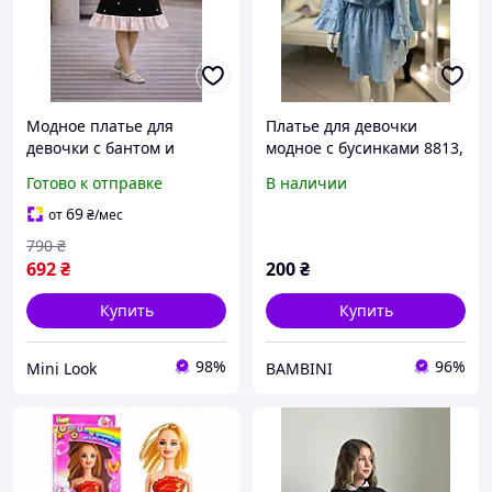
Модное платье для
Платье для девочки
девочки с бантом и
модное с бусинками 8813,
жемчугом чорная 5 7 лет,
Nova Stule, Голубой,
Готово к отправке
В наличии
стильное детское платье,
Девочка, Весна Осень, 98
красивое платье для
69
от
₴
/мес
девочки Violetta
790
₴
692
₴
200
₴
Купить
Купить
98%
96%
Mini Look
BAMBINI