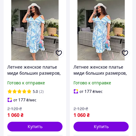
Летнее женское платье
Летнее женское платье
миди больших размеров,
миди больших размеров,
красивое повседневное
красивое повседневное
Готово к отправке
Готово к отправке
платье на каждый день
платье на каждый день
батал софт
батал софт
177
5.0
(2)
от
₴
/мес
177
от
₴
/мес
2 120
₴
2 120
₴
1 060
₴
1 060
₴
Купить
Купить