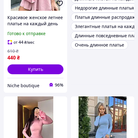
Недорогие длинные платья
Платья длинные распродажа
Красивое женское летнее
платье на каждый день
Элегантные платья на кажды
розовое цвет пудра жатка
Готово к отправке
Длинные повседневные плат
модное короткое
44
от
₴
/мес
Очень длинное платье
610
₴
440
₴
Купить
96%
Niche boutique