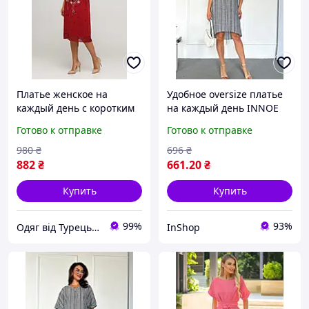
Платье женское на
Удобное oversize платье
каждый день с коротким
на каждый день INNOE
рукавом и карманами,
270578-1, р. 48-50 Темно-
Готово к отправке
Готово к отправке
вискоза, Турция
серое
980
₴
696
₴
882
₴
661
.20
₴
Купить
Купить
99%
93%
Одяг від Турецьких виробників. Магазин Radda
InShop