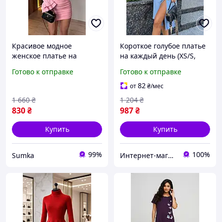
Красивое модное
Короткое голубое платье
женское платье на
на каждый день (XS/S,
каждый день из
S/M)
Готово к отправке
Готово к отправке
микродайвинга,
молодежное мини-платье
82
от
₴
/мес
з длинным рукавом
1 660
₴
1 204
₴
830
₴
987
₴
Купить
Купить
99%
100%
Sumka
Интернет-магазин "OnLady"