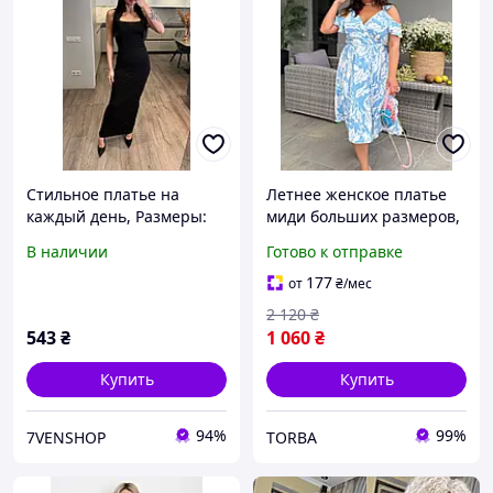
Стильное платье на
Летнее женское платье
каждый день, Размеры:
миди больших размеров,
42 44, 46-48 Цвет: серый
красивое повседневное
В наличии
Готово к отправке
меланж, черный
платье на каждый день
батал софт
177
от
₴
/мес
2 120
₴
543
₴
1 060
₴
Купить
Купить
94%
99%
7VENSHOP
TORBA