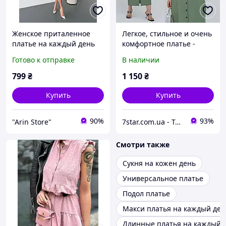
Женское приталенное
Легкое, стильное и очень
платье на каждый день
комфортное платье -
идеальный вариант на
Готово к отправке
В наличии
каждый день и не только.
FN-36481 р:48-50, 52-54,
799
₴
1 150
₴
56-58, 60-62
Купить
Купить
90%
93%
"Arin Store"
7star.com.ua - Твой надежный интернет магазин
Смотри также
Сукня на кожен день
Универсальное платье
Подол платье
Макси платья на каждый ден
Длинные платья на каждый 