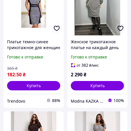
Платье темно-синее
Женское трикотажное
трикотажное для женщин
платье на каждый день
комфортно на каждый
цвета фреза Modna
Готово к отправке
Готово к отправке
день для работы и отдыха
KAZKA MKJL61177-1
382
от
₴
/мес
365
₴
182
.50
₴
2 290
₴
Купить
Купить
88%
100%
Trendovo
Modna KAZKA | женская одежда от украинских брендов