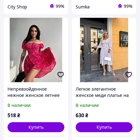
99%
99%
City Shop
Sumka
Непревзойденное
Легкое элегантное
нежное женское летнее
женское меди платье на
платье на каждый день
каждый день из софт
В наличии
В наличии
из качественной софт
ткани 42-44, 46-48
ткани с цветочным
518
₴
630
₴
принтом 42-44, 44-46
Купить
Купить