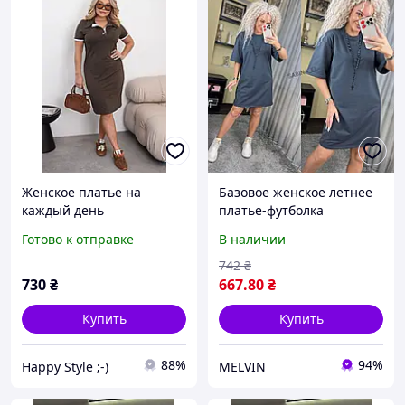
Женское платье на
Базовое женское летнее
каждый день
платье-футболка
однотонная на каждый
Готово к отправке
В наличии
день (Размеры 42-44),
Графит
742
₴
730
₴
667
.80
₴
Купить
Купить
88%
94%
Happy Style ;-)
MELVIN