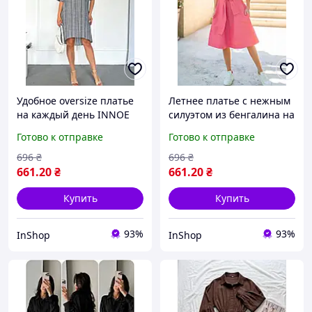
Удобное oversize платье
Летнее платье с нежным
на каждый день INNOE
силуэтом из бенгалина на
270578-1, р. 52-54 Темно-
каждый день INNOE
Готово к отправке
Готово к отправке
серое
2705018-6, р. 44-50
Коралловый
696
₴
696
₴
661
.20
₴
661
.20
₴
Купить
Купить
93%
93%
InShop
InShop