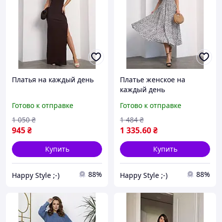
Платья на каждый день
Платье женское на
каждый день
Готово к отправке
Готово к отправке
1 050
₴
1 484
₴
945
₴
1 335
.60
₴
Купить
Купить
88%
88%
Happy Style ;-)
Happy Style ;-)