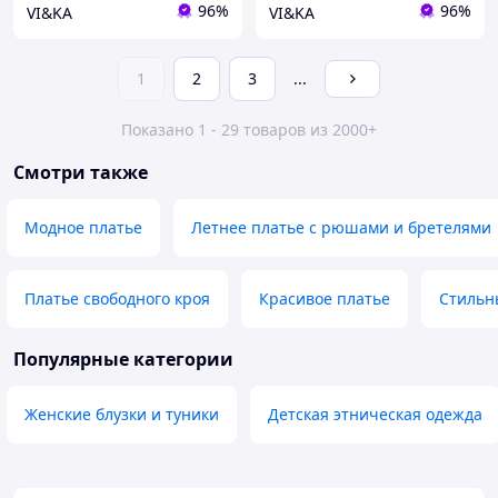
96%
96%
VI&KA
VI&KA
1
2
3
...
Показано 1 - 29 товаров из 2000+
Смотри также
Модное платье
Летнее платье с рюшами и бретелями
Платье свободного кроя
Красивое платье
Стильн
Популярные категории
Женские блузки и туники
Детская этническая одежда