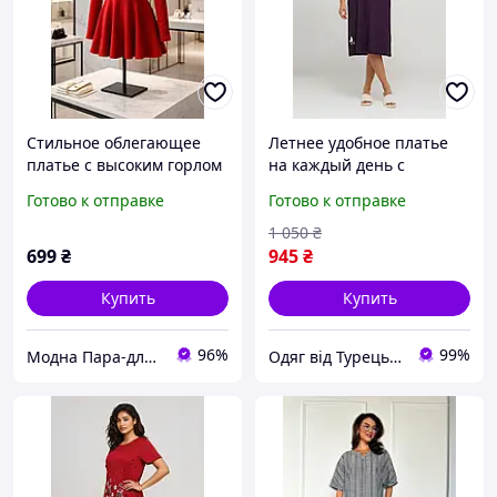
Стильное облегающее
Летнее удобное платье
платье с высоким горлом
на каждый день с
- must-have на каждый
карманами и коротким
Готово к отправке
Готово к отправке
день и вечер
рукавом, Турция
1 050
₴
699
₴
945
₴
Купить
Купить
96%
99%
Модна Пара-для нього і для неї
Одяг від Турецьких виробників. Магазин Radda