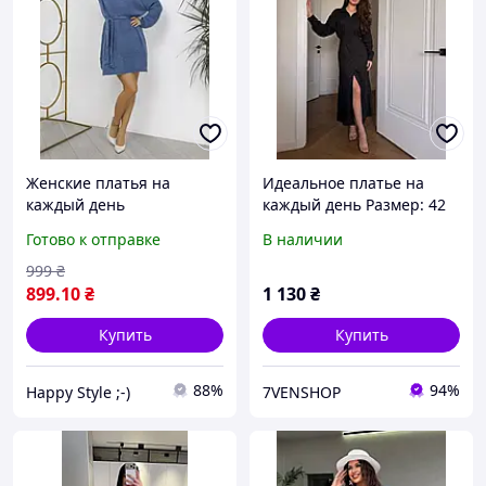
Женские платья на
Идеальное платье на
каждый день
каждый день Размер: 42
48 (садит идеально )
Готово к отправке
В наличии
Ткань: легкий и дышащий
лен жатка
999
₴
899
.10
₴
1 130
₴
Купить
Купить
88%
94%
Happy Style ;-)
7VENSHOP