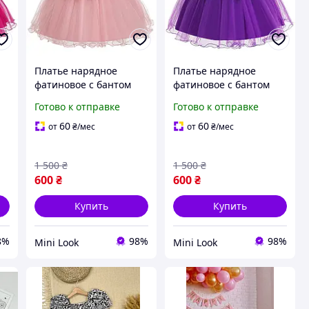
Платье нарядное
Платье нарядное
фатиновое с бантом
фатиновое с бантом
для девочки, розовое,
для девочки,
Готово к отправке
Готово к отправке
рост 80 см (1 год)
фиолетовый, рост 80
см (1 год)
60
60
от
₴
/мес
от
₴
/мес
1 500
₴
1 500
₴
600
₴
600
₴
Купить
Купить
8%
98%
98%
Mini Look
Mini Look