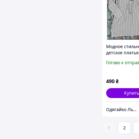
Модное стильн
детское платье
рубашка в поло
Готово к отпра
девочки 158см
коттон с выши
490
₴
Купит
Одягайко Львів інтернет-магазин
1
2