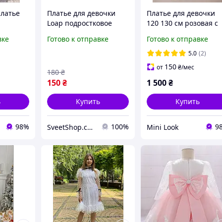
латье
Платье для девочки
Платье для девочки
Loap подростковое
120 130 см розовая с
вое
летнее 158/164 см
бантом, выпускной в
вке
Готово к отправке
Готово к отправке
ен
светло-зеленое
садике 2026, нарядно
пышное платье
5.0
(2)
Adriana
150
от
₴
/мес
180
₴
150
₴
1 500
₴
ь
Купить
Купить
98%
100%
9
SveetShop.com.ua - магазин обуви и одежды
Mini Look