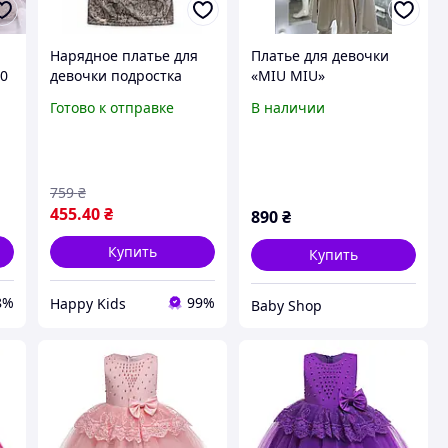
Нарядное платье для
Платье для девочки
80
девочки подростка
«MIU MIU»
м
Suzie 146-164 см
134,140,146,158см
Готово к отправке
В наличии
а
люрексовое платье со
змеиным принтом на
подростка
759
₴
455
.40
₴
890
₴
Купить
Купить
8%
99%
Happy Kids
Baby Shop