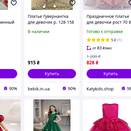
Платье Гувернантка
Праздничное платье
длинный
для девочек р. 128-158
для девочки рост 70 
чки
см
см кружевом и банто
В наличии
Готово к отправке
ост 158
на 0,5-1,5 года Иллон
бело-розовое
5.0
(1)
83
от
₴
/мес
1 200
₴
915
₴
828
₴
ь
Купить
Купить
90%
90%
9
bebik.in.ua
Katykids.shop