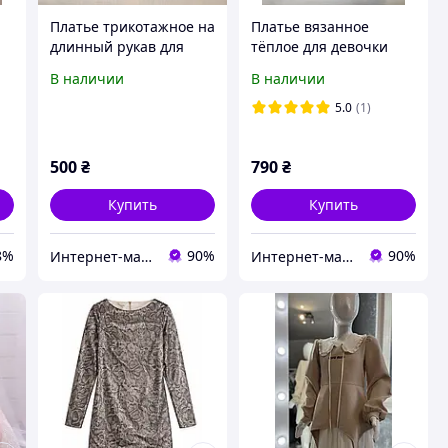
Платье трикотажное на
Платье вязанное
длинный рукав для
тёплое для девочки
девочки на рост 140,
подростка на рост
В наличии
В наличии
е
158 см/ 10-11-12-13-14
158,164 см
лет
5.0
(1)
500
₴
790
₴
Купить
Купить
8%
90%
90%
Интернет-магазин "Лимпопо"- для детей и подростков
Интернет-магазин "Лимпопо"- для детей и подростков