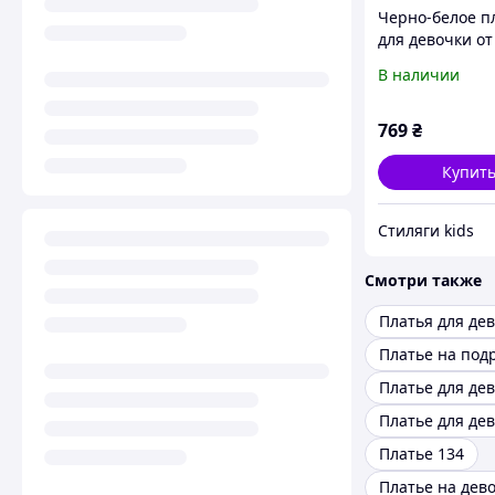
Черно-белое п
для девочки от
GAIALUNA 158 
В наличии
769
₴
Купит
Стиляги kids
Смотри также
Платье на под
Платье 134
Платье на дево