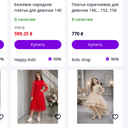
Бежевое нарядное
Платье коричневое для
платье для девочки 140
девочки 140, , 152, 158
158 см, коктейльное,
см рост
В наличии
В наличии
SuzieSuzie
799
₴
599
.25
₴
770
₴
Купить
Купить
9%
99%
96%
Happy Kids
Kids shop