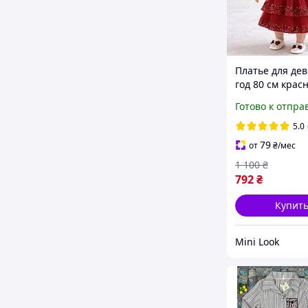
Платье для дев
год 80 см крас
праздничное с
Готово к отпра
фатином и пай
на день рожде
5.0
фотосессию, к
79
от
₴
/мес
1 100
₴
792
₴
Купит
Mini Look