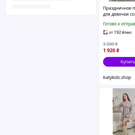
Праздничное п
для девочки со
шлейфом розо
Готово к отпра
р.160 см, Мадл
192
от
₴
/мес
3 200
₴
1 920
₴
Купит
Katykids.shop