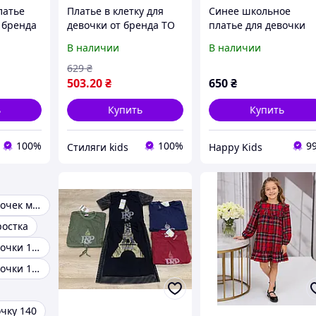
латье
Платье в клетку для
Синее школьное
 бренда
девочки от бренда TO
платье для девочки
см
BE TOO 158-164 см
подростка 146-158 см
В наличии
В наличии
Suzie
629
₴
503
.20
₴
650
₴
ь
Купить
Купить
100%
100%
9
Стиляги kids
Happy Kids
Платья для девочек модные
ростка
Платье для девочки 152
Платье для девочки 122
чку 140