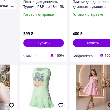
Платья для девочек,
Платье для девочки с
Платье для девочки 13 14
Турция, R&P, рр 134-158
длинным рукавом в
см, арт. 7569
клетку. Р. 122-128, 128
Готово к отправке
Готово к отправке
134, 140-146, 158-164
см
399
₴
480
₴
Купить
Купить
100%
10
STARSIK
Бобренятко