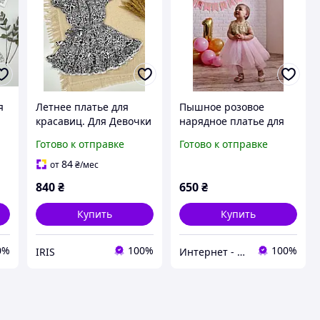
я
Летнее платье для
Пышное розовое
красавиц. Для Девочки
нарядное платье для
девочки с пайетками и
Готово к отправке
Готово к отправке
вырезом на спинке 1-2
года (92 см)
84
от
₴
/мес
840
₴
650
₴
Купить
Купить
0%
100%
100%
IRIS
Интернет - Магазин "Sofia Little Dress Kids"