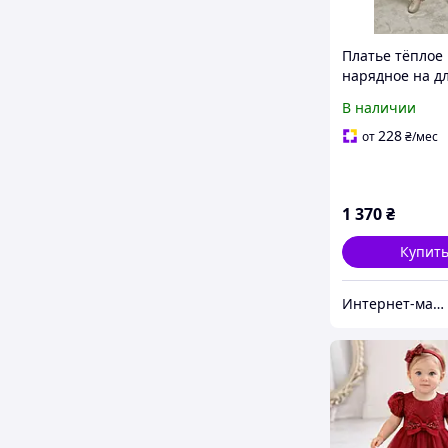
Платье тёплое
нарядное на 
рукав для дево
В наличии
подростка на р
см
228
от
₴
/мес
1 370
₴
Купит
Интернет-магазин "Лимпопо"- для детей и подростков