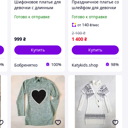
Шифоновое платье для
Праздничное платье со
девочки с длинным
шлейфом для девочки
-
рукавом Р. 158 см
"Ивет" шампанское
Готово к отправке
Готово к отправке
р.160 см
140
от
₴
/мес
2 100
₴
999
₴
1 400
₴
Купить
Купить
0%
100%
98%
Бобренятко
Katykids.shop