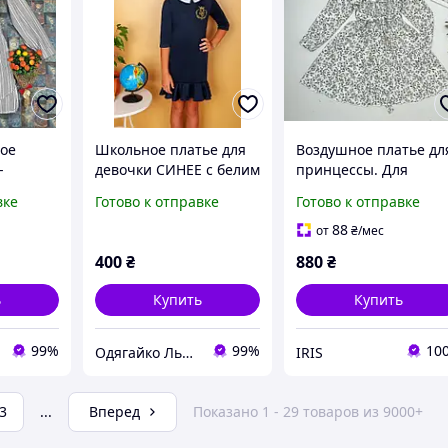
ое
Школьное платье для
Воздушное платье дл
-
девочки СИНЕЕ с белим
принцессы. Для
ску для
воротничком 152,158см
Девочки
вке
Готово к отправке
Готово к отправке
 серое
ТОЛЬКО! французский
вкой
трикотаж вышивка
88
от
₴
/мес
400
₴
880
₴
ь
Купить
Купить
99%
99%
10
Одягайко Львів інтернет-магазин
IRIS
3
...
Вперед
Показано 1 - 29 товаров из 9000+