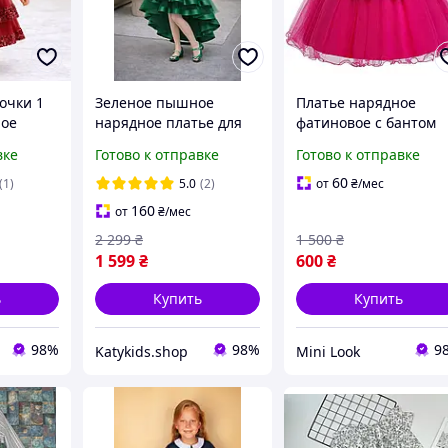
очки 1
Зеленое пышное
Платье нарядное
ное
нарядное платье для
фатиновое с бантом
девочки, Ивет р.110 см,
для девочки, фуксия,
вке
Готово к отправке
Готово к отправке
етками |
3-4 года
рост 80 см (1 год)
ния,
60
(1)
5.0
(2)
от
₴
/мес
рестины
160
от
₴
/мес
2 299
₴
1 500
₴
1 599
₴
600
₴
ь
Купить
Купить
98%
98%
9
Katykids.shop
Mini Look