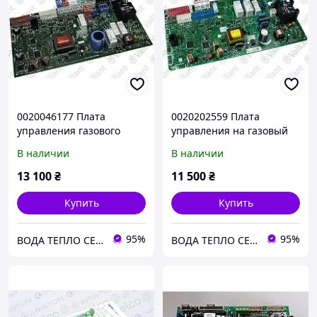
0020046177 Плата
0020202559 Плата
управления газового
управления на газовый
котла Vaillant eco TEC Plus
котел Vaillant atmoTEC,
В наличии
В наличии
VU 466.656/4-5
turboTEC Pro/Plus
13 100
₴
11 500
₴
Купить
Купить
95%
95%
ВОДА ТЕПЛО СЕРВІС
ВОДА ТЕПЛО СЕРВІС