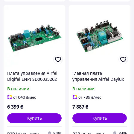
Плата управления Airfel
Главная плата
Digifel ENPI SD00035262
управления Airfel Daylux
для газовых котлов,
SD00032938, 3000001792
В наличии
В наличии
контроль нагрева и
для газового котла,
отображение
Турция
640
789
от
₴
/мес
от
₴
/мес
6 399
₴
7 887
₴
Купить
Купить
84%
84%
B2B.in.ua - ваш наджный партнер
B2B.in.ua - ваш наджный партнер