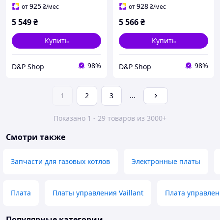
925
928
от
₴
/мес
от
₴
/мес
5 549
₴
5 566
₴
Купить
Купить
98%
98%
D&P Shop
D&P Shop
1
2
3
...
Показано 1 - 29 товаров из 3000+
Смотри также
Запчасти для газовых котлов
Электронные платы
Плата
Платы управления Vaillant
Плата управлени
Популярные категории