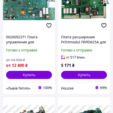
0020092371 Плата
Плата расширения
управления для
Prllrtmodul FRPEM25A для
настенных котлов Vaillant
пеллетного котла Fröling
Готово к отправке
Готово к отправке
серии Tec Pro Plus
управление
исполнительными
517
от
₴
/мес
от
14 590
₴
механизмами
от
12 400
₴
5 171
₴
Купить
Купить
100%
99%
«Львів-Тепло»
Houzee