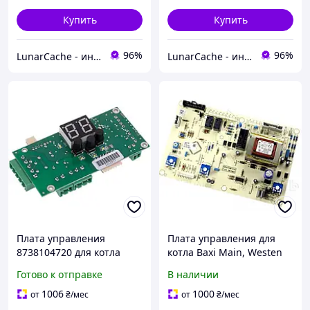
Купить
Купить
96%
96%
LunarCache - интернет магазин автотюнинга и запчастей для бытовой техники
LunarCache - интернет магазин автотюнинга и запчастей для бытовой техники
Плата управления
Плата управления для
8738104720 для котла
котла Baxi Main, Westen
Bosch Tronic Heat
Quasar, Quasar Plus, Roca
Готово к отправке
В наличии
3000/3500
Neobit, Teplowest Basis
(5685480 /
1006
1000
от
₴
/мес
от
₴
/мес