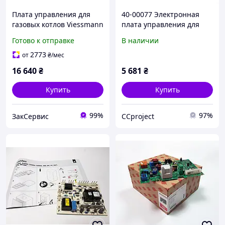
Плата управления для
40-00077 Электронная
газовых котлов Viessmann
плата управления для
Vitopend 100 WH1B
газового котла Radiant CS
Готово к отправке
В наличии
7831047
R2
2773
от
₴
/мес
16 640
₴
5 681
₴
Купить
Купить
99%
97%
ЗакСервис
CCproject