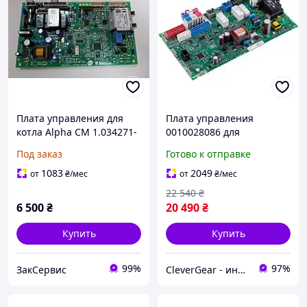
Плата управления для
Плата управления
котла Alpha CM 1.034271-
0010028086 для
1
конденсационного котла
Под заказ
Готово к отправке
Vaillant ecoTEC Pro/Plus,
City, Exclusive, Mynute
1083
2049
от
₴
/мес
от
₴
/мес
22 540
₴
6 500
₴
20 490
₴
Купить
Купить
99%
97%
ЗакСервис
CleverGear - интернет-магазин, запчасти к бытовой технике, бытовая химия, автоаксессуары