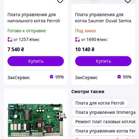
Плата управления для
Плата управления для
напольного котла Ferroli
котла Saunier Duval Semia
Pegasus F2, F3 36505990,
0020058286
Готово к отправке
Под заказ
39803640, S4561B1039
1257
1690
от
₴
/мес
от
₴
/мес
7 540
₴
10 140
₴
Купить
Купить
99%
99%
ЗакСервис
ЗакСервис
Смотри также
Плата для котла Ferroli
Плата управления Immergas
Ремонт плат газовых котлов
Плата управления котла Ferro