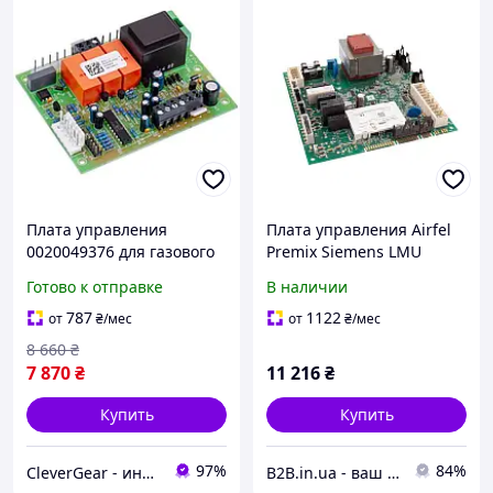
Плата управления
Плата управления Airfel
0020049376 для газового
Premix Siemens LMU
котла Protherm Медведь
84.100B109 40 кВт,
Готово к отправке
В наличии
20-50 KLOM/KLZ
артикул SD00039595, для
котлов с ЖК-дисплеем
787
1122
от
₴
/мес
от
₴
/мес
8 660
₴
7 870
₴
11 216
₴
Купить
Купить
97%
84%
CleverGear - интернет-магазин, запчасти к бытовой технике, бытовая химия, автоаксессуары
B2B.in.ua - ваш наджный партнер