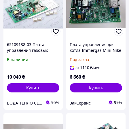
65109138-03 Плата
Плата управления для
управления газовых
котла Immergas Mini Nike
котлов Ariston Clas
24 3E, Eolo Mini 24 3 E
В наличии
Под заказ
Premium, Genus Premium
1.034271
1110
от
₴
/мес
10 040
₴
6 660
₴
Купить
Купить
95%
99%
ВОДА ТЕПЛО СЕРВІС
ЗакСервис