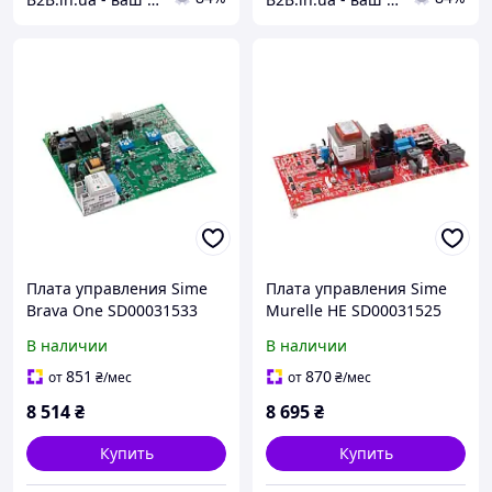
Плата управления Sime
Плата управления Sime
Brava One SD00031533
Murelle HE SD00031525
для котлов: контроль
для котлов: контроль
В наличии
В наличии
нагрева и вентилятора.
нагрева и работы
системы.
851
870
от
₴
/мес
от
₴
/мес
8 514
₴
8 695
₴
Купить
Купить