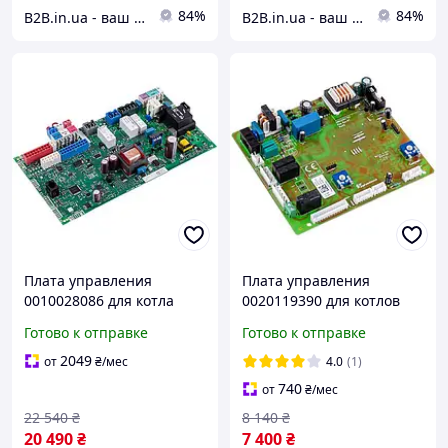
84%
84%
B2B.in.ua - ваш наджный партнер
B2B.in.ua - ваш наджный партнер
Плата управления
Плата управления
0010028086 для котла
0020119390 для котлов
Vaillant ecoTEC Pro/Plus,
Protherm Рысь HK24,
Готово к отправке
Готово к отправке
0010028086 Плата
HK28, Ягуар 24JTV
управления для котла
2049
от
₴
/мес
4.0
(1)
Vaillant
740
от
₴
/мес
22 540
₴
8 140
₴
20 490
₴
7 400
₴