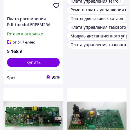
Плата управления ferroli
Ремонт платы управления га
Платы для газовых котлов
Плата расширения
Prllrtmodul FRPEM25A
Плата управления газового 
67945B для пеллетного
Готово к отправке
Модуль дистанционного упр
котла Fröling P4 PE1 SP
Dual управление
517
от
₴
/мес
Плата управления газового 
исполнительными
5 168
₴
механизмами
Купить
99%
Spot