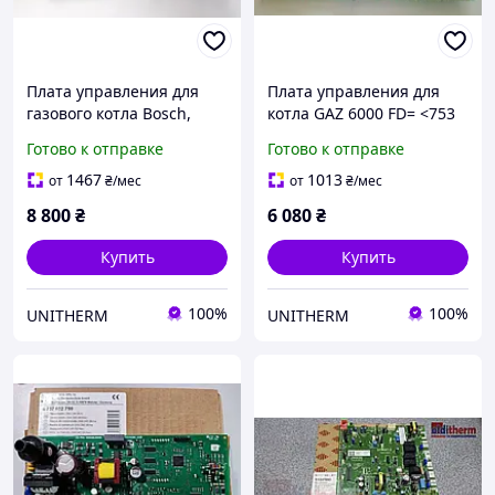
Плата управления для
Плата управления для
газового котла Bosch,
котла GAZ 6000 FD= <753
Junkers ZW24-2AE/KE
оригинал
Готово к отправке
Готово к отправке
ZW28-2KE ZW30-2AE
оригинал
1467
1013
от
₴
/мес
от
₴
/мес
8 800
₴
6 080
₴
Купить
Купить
100%
100%
UNITHERM
UNITHERM