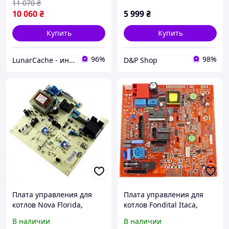
11 070
₴
10 060
₴
5 999
₴
Купить
Купить
96%
98%
LunarCache - интернет магазин автотюнинга и запчастей для бытовой техники
D&P Shop
Плата управления для
Плата управления для
котлов Nova Florida,
котлов Fondital Itaca,
Fondital MIF9MS6GL3,
Formentera, Nova Florida
В наличии
В наличии
6SCHEMOD26, 48300020
Virgo, Orion