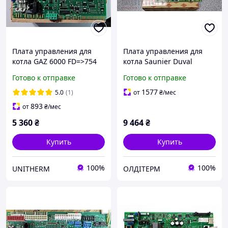
Плата управления для
Плата управления для
котла GAZ 6000 FD=>754
котла Saunier Duval
оригинал
Thema Classic, Combitek,
Готово к отправке
Готово к отправке
Isofast
1577
5.0
(1)
от
₴
/мес
893
от
₴
/мес
5 360
₴
9 464
₴
Купить
Купить
100%
100%
UNITHERM
ОЛДІТЕРМ