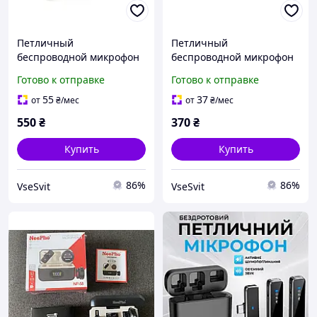
Петличный
Петличный
беспроводной микрофон
беспроводной микрофон
NeePho N8+ (2шт),
M9+ в кейсе, разъем
Готово к отправке
Готово к отправке
разъем Type-C,
Type-C, встроенный
встроенный аккумулятор
аккумулятор 80 mAh,
55
37
от
₴
/мес
от
₴
/мес
80 mAh, Black, Box
Black, Box(2054157223)
550
₴
370
₴
Купить
Купить
86%
86%
VseSvit
VseSvit