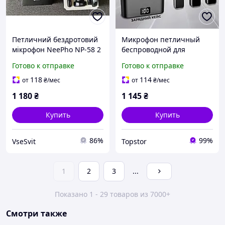
Петличний бездротовий
Микрофон петличный
мікрофон NeePho NP-58 2
беспроводной для
шт. з кейсом Type-C
смартфона 2 микрофона с
Готово к отправке
Готово к отправке
кейсом, разъем Type-C
118
114
от
₴
/мес
от
₴
/мес
1 180
₴
1 145
₴
Купить
Купить
86%
99%
VseSvit
Topstor
1
2
3
...
Показано 1 - 29 товаров из 7000+
Смотри также