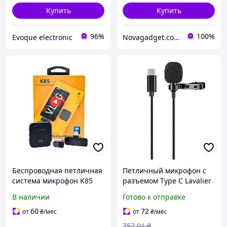
Купить
Купить
96%
100%
Evoque electronic
Novagadget.com.ua - сучасний інтернет-магазин техніки
Беспроводная петличная
Петличный микрофон с
система микрофон K85
разъемом Type C Lavalier
Type-C, Lightning
MK-3 (7904) alle Качество
В наличии
Готово к отправке
+
60
72
от
₴
/мес
от
₴
/мес
757
.01
₴