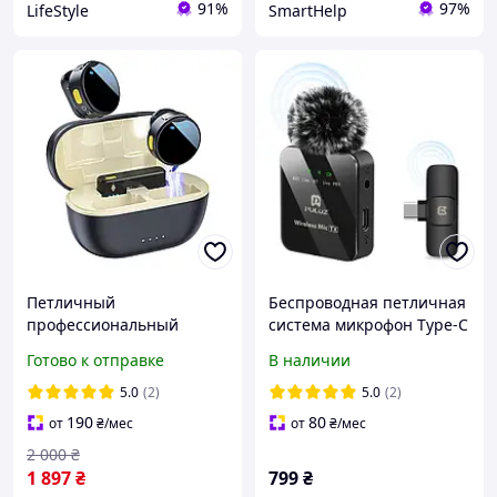
91%
97%
LifeStyle
SmartHelp
Петличный
Беспроводная петличная
профессиональный
система микрофон Type-C
микрофон с адаптером
Puluz
Готово к отправке
В наличии
Type-C JCI
5.0
(2)
5.0
(2)
190
80
от
₴
/мес
от
₴
/мес
2 000
₴
1 897
₴
799
₴