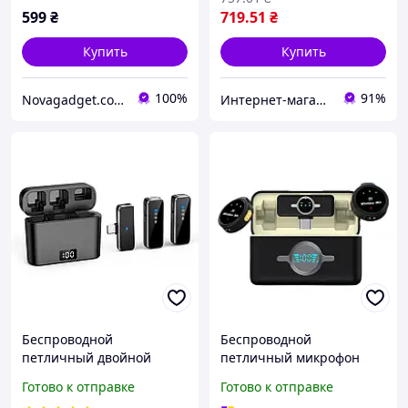
599
₴
719
.51
₴
Купить
Купить
100%
91%
Novagadget.com.ua - сучасний інтернет-магазин техніки
Интернет-магазин Allegoriya
Беспроводной
Беспроводной
петличный двойной
петличный микрофон
микрофон N3 для
Funsnap A6S 2 TX + RX 2
Готово к отправке
Готово к отправке
телефона - Android,
микрофона 30 ч 100 м