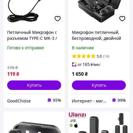
Петличный Микрофон с
Микрофон петличный,
разъемом TYPE-C MK-3 /
беспроводной, двойной
Мини микрофон /
Ulanzi A100 для
Готово к отправке
В наличии
Микрофон петличка для
смартфонов с разъемом
телефона
USB Type-C, 3.5mm
5.0
(14)
165
от
₴
/мес
170
₴
119
₴
1 650
₴
Купить
Купить
95%
99%
GoodChoise
Интернет - магазин "Балу"