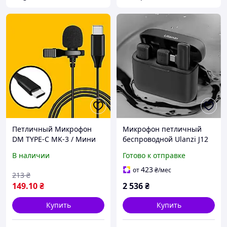
Петличный Микрофон
Микрофон петличный
DM TYPE-C MK-3 / Мини
беспроводной Ulanzi J12
микрофон для смартфона
Черный для телефона
В наличии
Готово к отправке
/ Микрофон петличка для
Android с разъемом Type-
телефона
C
423
от
₴
/мес
213
₴
149
.10
₴
2 536
₴
Купить
Купить