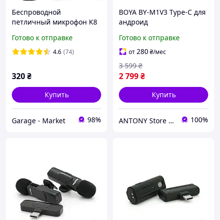
Беспроводной
BOYA BY-M1V3 Type-C для
петличный микрофон K8
андроид
для смартфона с Type-C /
профессиональный
Готово к отправке
Готово к отправке
Петличка /
беспроводной петличный
Универсальный
микрофон с подавлением
280
4.6
(74)
от
₴
/мес
портативный микрофон
шума
3 599
₴
320
₴
2 799
₴
Купить
Купить
98%
100%
Garage - Market
ANTONY Store - Інтернет-Магазин