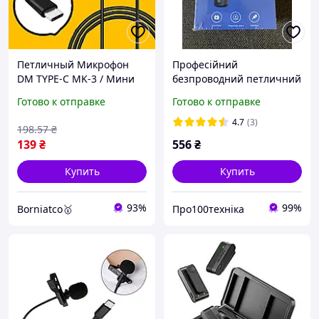
Петличный Микрофон
Професійний
DM TYPE-C MK-3 / Мини
безпроводний петличний
микрофон для смартфона
мікрофон Boya BY-MW3 2
Готово к отправке
Готово к отправке
/ Микрофон петличка для
шт. з Type-C Петлічка для
телефона
айфона андроїда
4.7
(3)
198
.57
₴
139
₴
556
₴
Купить
Купить
93%
99%
Borniatco🥇
Про100техніка