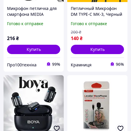
Микрофон петличка для
Петличный Микрофон
смартфона MEDIA
DM TYPE-C MK-3, Черный
MICROPHONE DM TYPE-C
/ Мини микрофон для
Готово к отправке
Готово к отправке
MK-3, петличный
смартфона / Микрофон
микрофон Type-c для
петличка для телефона
200
₴
телефона 1.5 м
216
₴
140
₴
Купить
Купить
99%
96%
Про100техніка
Крамниця