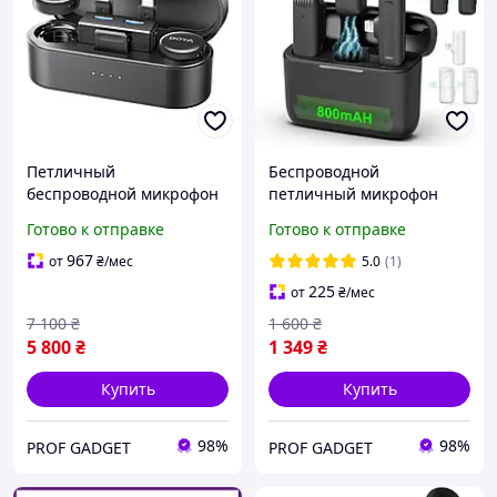
Петличный
Беспроводной
беспроводной микрофон
петличный микрофон
BOYA BOYALINK 3-01 с
Ulanzi J12 Dual | Двойной
Готово к отправке
Готово к отправке
зарядным кейсом и
микрофон для смартфона
искусственным
Lightning / Type-C
967
от
₴
/мес
5.0
(1)
интеллектом
225
от
₴
/мес
7 100
₴
1 600
₴
5 800
₴
1 349
₴
Купить
Купить
98%
98%
PROF GADGET
PROF GADGET