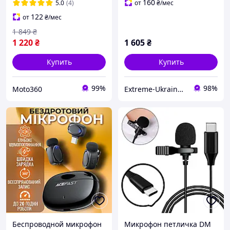
IPhone 15, 16(Type-C)
Type-C Lightning Черный
160
5.0
(4)
от
₴
/мес
(002245) D15-2026
122
от
₴
/мес
1 849
₴
1 220
₴
1 605
₴
Купить
Купить
99%
98%
Moto360
Extreme-Ukraine - лучшая техника по низким ценам
Беспроводной микрофон
Микрофон петличка DM