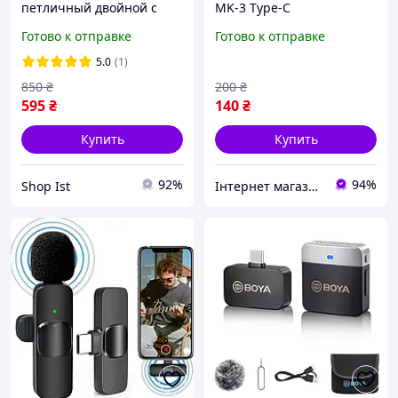
петличный двойной с
MK-3 Type-C
шумоподавлением для
Готово к отправке
Готово к отправке
телефона и камеры Type-
C для записи аудио
5.0
(1)
Acefast
850
₴
200
₴
595
₴
140
₴
Купить
Купить
92%
94%
Shop Ist
Інтернет магазин Сенс