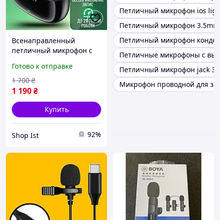
Петличный микрофон ios ligh
Петличный микрофон 3.5mm 
Петличный микрофон конденс
Всенаправленный
петличный микрофон с
Петличные микрофоны с вых
выходом Type-C с
Готово к отправке
Петличный микрофон jack 3.
шумоподавлением для
телефона камеры
1 700
₴
Микрофон проводной для за
видеосъемки Acefast
1 190
₴
Купить
92%
Shop Ist