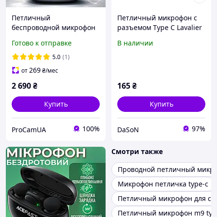
Петличный
Петличный микрофон с
беспроводной микрофон
разъемом Type C Lavalier
BOYA Mini Dual Type-C с
MK-3
Готово к отправке
В наличии
зарядным кейсом,
комплект 2 шт
5.0
(1)
269
от
₴
/мес
2 690
₴
165
₴
Купить
Купить
100%
97%
ProCamUA
DaSoN
Смотри также
Проводной петличный микр
Микрофон петличка type-c
Петличный микрофон для ст
Петличный микрофон m9 type