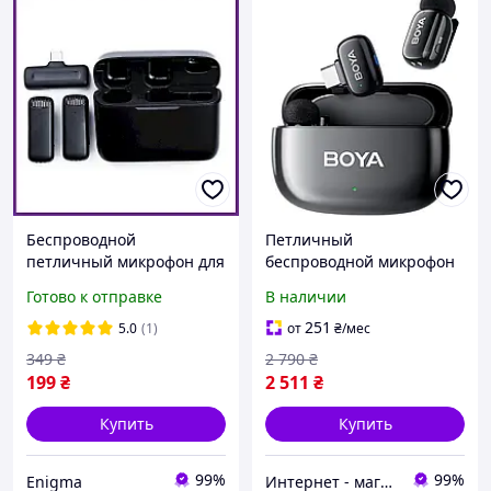
Беспроводной
Петличный
петличный микрофон для
беспроводной микрофон
интервью и онлайн-
Boya Mini для iPhone и
Готово к отправке
В наличии
трансляций с разъемом
Android (USB Type-C) BY-
Type-C и
MINI-03
251
5.0
(1)
от
₴
/мес
шумоподавлением, 2 шт
349
₴
2 790
₴
199
₴
2 511
₴
Купить
Купить
99%
99%
Enigma
Интернет - магазин "Балу"