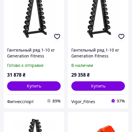
Гантельный ряд 1-10 кг
Гантельный ряд 1-10 кг
Generation Fitness
Generation Fitness
FF51D6C-1-10kg (уретан)
FF51D6C-1-10kg (уретан)
Готово к отправке
В наличии
со стойкой "бочонок" DR-
со стойкой "елочка" DR-17
18
31 878
₴
29 358
₴
Купить
Купить
89%
97%
Фитнесспорт
Vigor_Fitnes