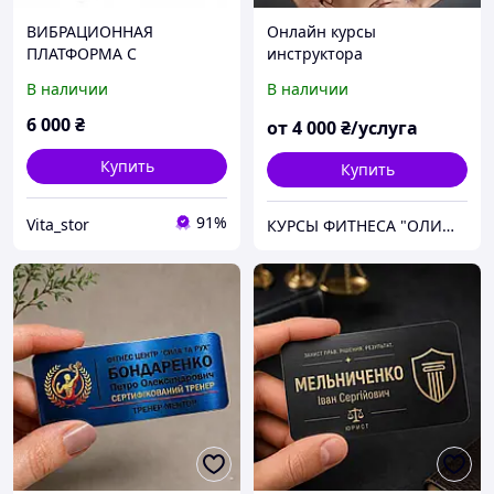
ВИБРАЦИОННАЯ
Онлайн курсы
ПЛАТФОРМА С
инструктора
ТРЕНИРОВАННЫМИ
тренажерного зала,
В наличии
В наличии
УСИЛЛЕНИЯМИ SVP45
дистанционное обучение
HMS Ваш Персональный
на персонального
6 000
₴
от
4 000
₴/услуга
Тренер!
тренера
Купить
Купить
91%
Vita_stor
КУРСЫ ФИТНЕСА "ОЛИМПИЯ" - профессиональное образование для тренеров, диетологов и массажистов