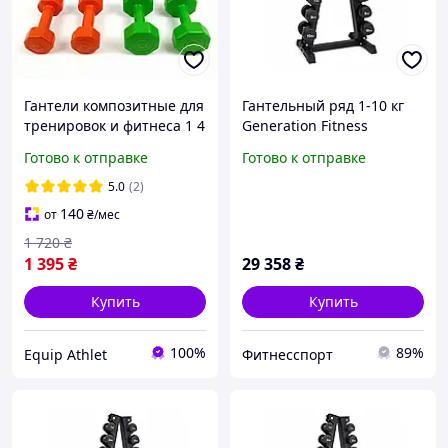
Гантели композитные для
Гантельный ряд 1-10 кг
тренировок и фитнеса 1 4
Generation Fitness
кг, (1кг,2кг,3кг,4кг) полный
FF51D6C-1-10kg (уретан)
Готово к отправке
Готово к отправке
комплект
со стойкой "елочка" DR-17
5.0
(2)
140
от
₴
/мес
1 720
₴
1 395
₴
29 358
₴
Купить
Купить
100%
89%
Equip Athlet
Фитнесспорт