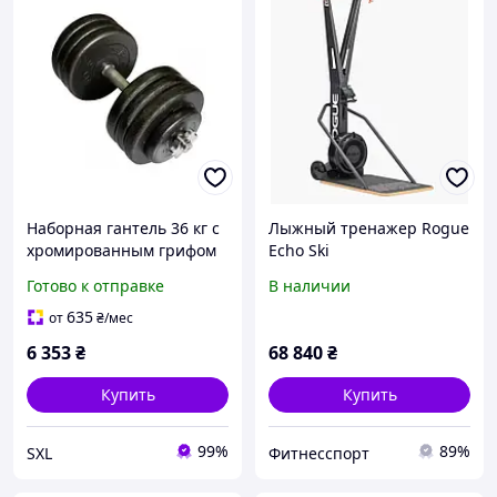
Наборная гантель 36 кг с
Лыжный тренажер Rogue
хромированным грифом
Echo Ski
и литыми дисками Newt
Готово к отправке
В наличии
Home TI-968-745-36-1 для
домашних
635
от
₴
/мес
6 353
₴
68 840
₴
Купить
Купить
99%
89%
SXL
Фитнесспорт