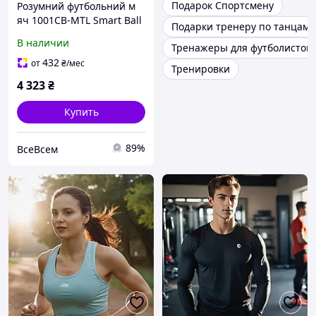
Подарок Спортсмену
Розумний футбольний м
яч 1001CB-MTL Smart Ball
Подарки тренеру по танцам
це ваш персональний
В наличии
Тренажеры для футболистов
тренер із футболу в
приміщенні
432
от
₴
/мес
Тренировки
4 323
₴
Купить
89%
ВсеВсем