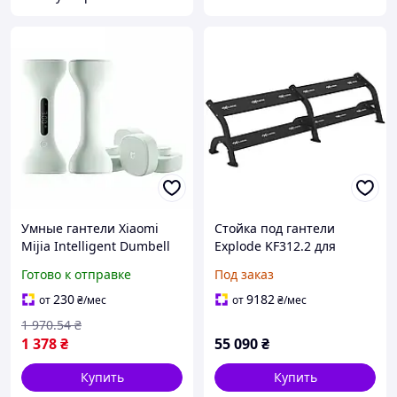
Умные гантели Xiaomi
Стойка под гантели
Mijia Intelligent Dumbell
Explode KF312.2 для
Light Green
фитнес-клубов с 2
Готово к отправке
Под заказ
секциями для хранения
14 пар гантелей
230
9182
от
₴
/мес
от
₴
/мес
1 970
.54
₴
1 378
₴
55 090
₴
Купить
Купить