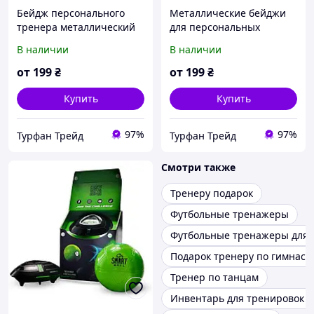
Бейдж персонального
Металлические бейджи
тренера металлический
для персональных
на магните, булавке
тренеров на магните
В наличии
В наличии
от
199
₴
от
199
₴
Купить
Купить
97%
97%
Турфан Трейд
Турфан Трейд
Смотри также
Тренеру подарок
Футбольные тренажеры
Футбольные тренажеры для 
Подарок тренеру по гимнаст
Тренер по танцам
Инвентарь для тренировок п