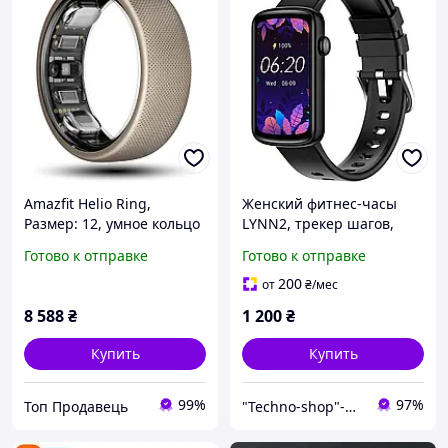
Amazfit Helio Ring,
Женский фитнес-часы
Размер: 12, умное кольцо
LYNN2, трекер шагов,
с мониторингом сна,
сердечный ритм, SpO2,
Готово к отправке
Готово к отправке
мониторингом
сон, тонкий
сердечного ритма,
200
от
₴
/мес
водонепроницаемостью
8 588
₴
1 200
₴
10 атм,
Купить
Купить
99%
97%
Топ Продавець
"Techno-shop"-Ваш інтернет магазин