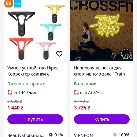
Умное устройство Hipee
Неоновая вывеска для
Корректор осанки с
спортивного зала "Train
анализом в реальном
Hard" 55х38 см
Готово к отправке
В наличии
времени
144
373
от
₴
/мес
от
₴
/мес
1 600
₴
4 140
₴
1 440
₴
3 726
₴
Купить
Купить
91%
100%
BeautyShop.in.ua - Интернет-магазин по продаже материалов красоты, Телеграм @Beautyshopinua
VIPNEON