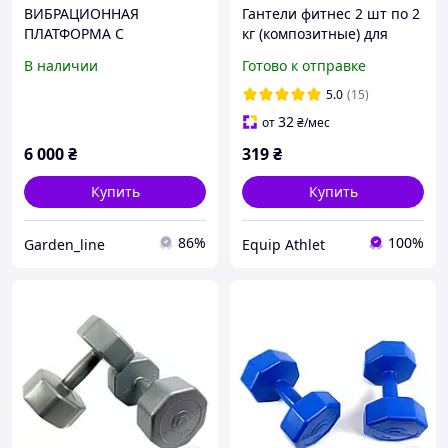
ВИБРАЦИОННАЯ
Гантели фитнес 2 шт по 2
ПЛАТФОРМА С
кг (композитные) для
ТРЕНИРОВАННЫМИ
фитнес-тренировок
В наличии
Готово к отправке
УСИЛЛЕНИЯМИ SVP45
HMS Ваш Персональный
5.0
(15)
Тренер!
32
от
₴
/мес
6 000
₴
319
₴
Купить
Купить
86%
100%
Garden_line
Equip Athlet