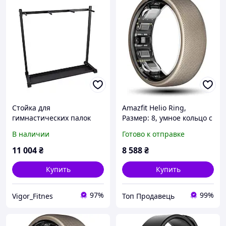
Стойка для
Amazfit Helio Ring,
гимнастических палок
Размер: 8, умное кольцо с
(бодибаров) Generation
мониторингом сна,
В наличии
Готово к отправке
Fitness
сердечного ритма,
водонепроницаемостью
11 004
₴
8 588
₴
10 атм, Витрина
Купить
Купить
97%
99%
Vigor_Fitnes
Топ Продавець