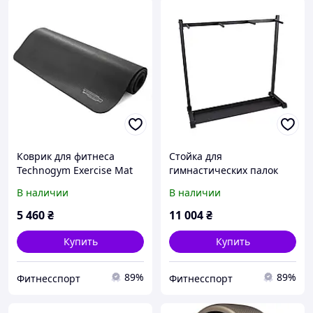
Коврик для фитнеса
Стойка для
Technogym Exercise Mat
гимнастических палок
180x66x0.4 см
(бодибаров) Generation
В наличии
В наличии
Fitness
5 460
₴
11 004
₴
Купить
Купить
89%
89%
Фитнесспорт
Фитнесспорт