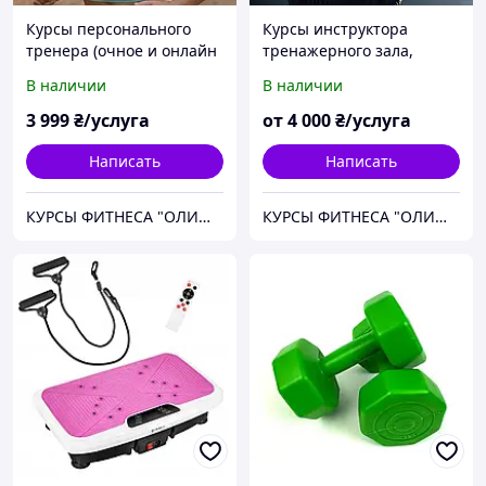
Курсы персонального
Курсы инструктора
тренера (очное и онлайн
тренажерного зала,
обучение)
обучение на
В наличии
В наличии
персонального тренера
(в Киеве и онлайн)
3 999
₴/услуга
от
4 000
₴/услуга
Написать
Написать
КУРСЫ ФИТНЕСА "ОЛИМПИЯ" - профессиональное образование для тренеров, диетологов и массажистов
КУРСЫ ФИТНЕСА "ОЛИМПИЯ" - профессиональное образование для тренеров, диетологов и массажистов