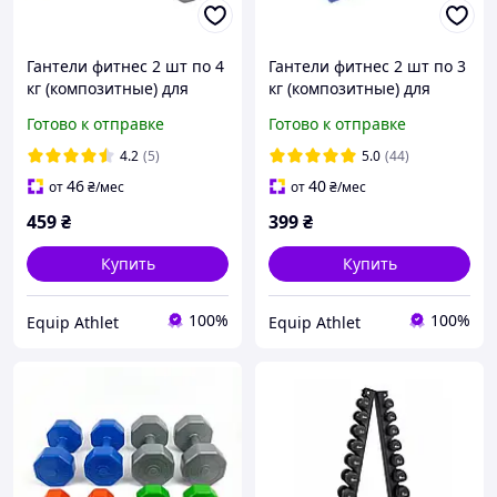
Гантели фитнес 2 шт по 4
Гантели фитнес 2 шт по 3
кг (композитные) для
кг (композитные) для
фитнес-тренировок
фитнес тренировок
Готово к отправке
Готово к отправке
4.2
(5)
5.0
(44)
46
40
от
₴
/мес
от
₴
/мес
459
₴
399
₴
Купить
Купить
100%
100%
Equip Athlet
Equip Athlet