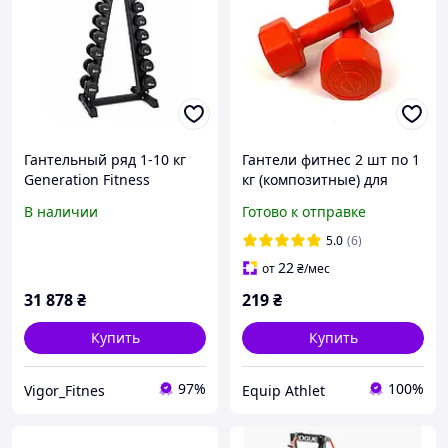
Гантельный ряд 1-10 кг
Гантели фитнес 2 шт по 1
Generation Fitness
кг (композитные) для
FF51D6C-1-10kg (уретан)
фитнес-тренировок
В наличии
Готово к отправке
со стойкой "бочонок" DR-
18
5.0
(6)
22
от
₴
/мес
31 878
₴
219
₴
Купить
Купить
97%
100%
Vigor_Fitnes
Equip Athlet