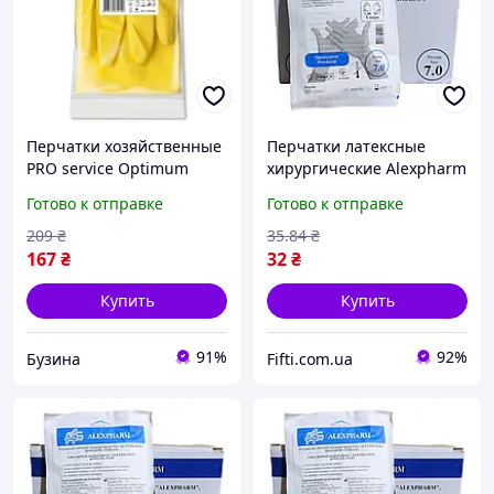
Перчатки хозяйственные
Перчатки латексные
PRO service Optimum
хирургические Alexpharm
латексные L Желтые 1
стерильные 1 пара
Готово к отправке
Готово к отправке
пара 4823071624144
размер 7.0(1017335486)
buzyna
209
₴
35
.84
₴
167
₴
32
₴
Купить
Купить
91%
92%
Бузина
Fifti.com.ua