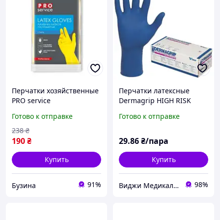
Перчатки хозяйственные
Перчатки латексные
PRO service
Dermagrip HIGH RISK
Универсальные
смотровые нестерильные
Готово к отправке
Готово к отправке
Латексные Крепкие 1
неприпудренные синие
пара L 4823071615104
размер L, 1 пара (2 шт.)
238
₴
garage
190
₴
29
.86
₴/пара
Купить
Купить
91%
98%
Бузина
Виджи Медикал Украина - Интернет-магазин медицинских товаров