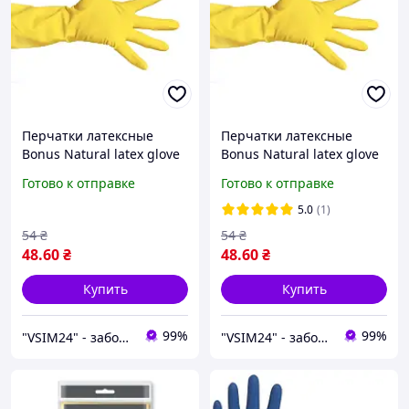
Перчатки латексные
Перчатки латексные
Bonus Natural latex glove
Bonus Natural latex glove
L 1 шт Универсальные
XL 1 шт Хозяйственные
Готово к отправке
Готово к отправке
латексные перчатки
латексные перчатки
Перчатки хозяйственные
5.0
(1)
54
₴
54
₴
48
.60
₴
48
.60
₴
Купить
Купить
99%
99%
"VSIM24" - забота о близких в каждом доме!
"VSIM24" - забота о близких в каждом доме!