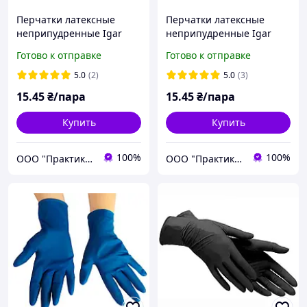
Перчатки латексные
Перчатки латексные
неприпудренные Igar
неприпудренные Igar
High Risk L 8-9 1 пара
High Risk ХL 9-10 Cиние 1
Готово к отправке
Готово к отправке
Синие Плотные
пара Крепкие
медицинские перчатки
медицинские перчатки
5.0
(2)
5.0
(3)
15
.45
₴/пара
15
.45
₴/пара
Купить
Купить
100%
100%
ООО "Практик 2022": Интернет-магазин медицинских, офисных, канцелярских и хозтоваров
ООО "Практик 2022": Интернет-магазин медицинских, офисных, канцелярских и хозтоваров