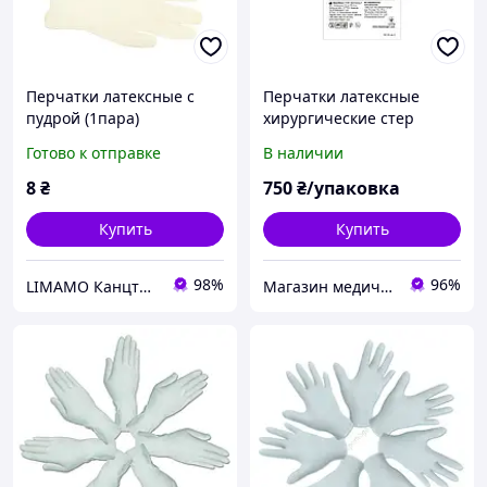
Перчатки латексные с
Перчатки латексные
пудрой (1пара)
хирургические стер
неприпудренные с
Готово к отправке
В наличии
внутренней
поверхностью покрытой
8
₴
750
₴/упаковка
полимерами (50 пар)
Купить
Купить
98%
96%
LIMAMO Канцтовари - вдохновенный простор для работи и обучения
Магазин медичних товарів "МАКСМЕД"