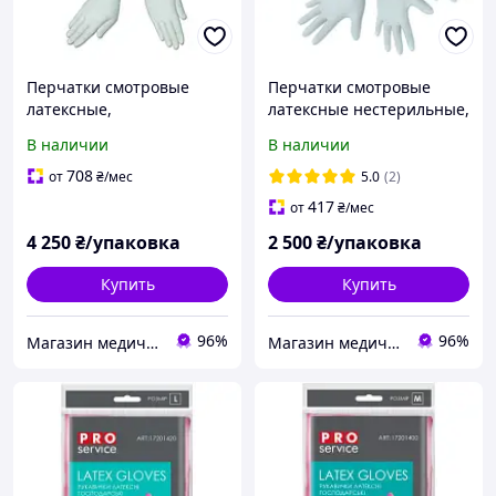
Перчатки смотровые
Перчатки смотровые
латексные,
латексные нестерильные,
нестерильные, с высокой
припудренные
В наличии
В наличии
степенью защиты,
текстурированные, без
708
от
₴
/мес
5.0
(2)
пудры (250 пар)
417
от
₴
/мес
4 250
₴/упаковка
2 500
₴/упаковка
Купить
Купить
96%
96%
Магазин медичних товарів "МАКСМЕД"
Магазин медичних товарів "МАКСМЕД"