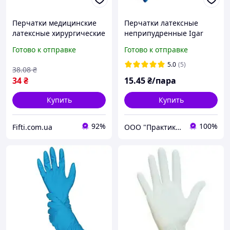
Перчатки медицинские
Перчатки латексные
латексные хирургические
неприпудренные Igar
Igar стерильные 1 пара
High Risk М 7-8 1 пара
Готово к отправке
Готово к отправке
размер 6.5(1017335486)
Синие Латексные
крепкие медицинские
5.0
(5)
38
.08
₴
перчатки
34
₴
15
.45
₴/пара
Купить
Купить
92%
100%
Fifti.com.ua
ООО "Практик 2022": Интернет-магазин медицинских, офисных, канцелярских и хозтоваров