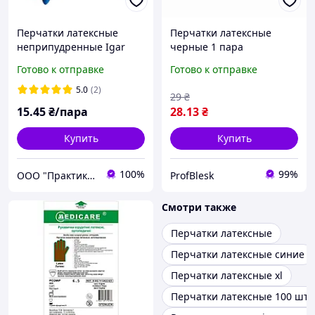
Перчатки латексные
Перчатки латексные
неприпудренные Igar
черные 1 пара
High Risk S 6-7 Синие 1
Готово к отправке
Готово к отправке
пара Медицинские
крепкие перчатки
5.0
(2)
29
₴
15
.45
₴/пара
28
.13
₴
Купить
Купить
100%
99%
ООО "Практик 2022": Интернет-магазин медицинских, офисных, канцелярских и хозтоваров
ProfBlesk
Смотри также
Перчатки латексные
Перчатки латексные синие
Перчатки латексные xl
Перчатки латексные 100 шт