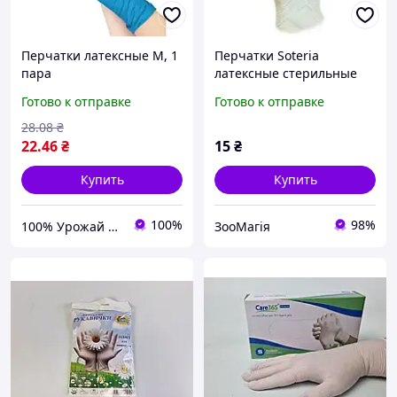
Перчатки латексные M, 1
Перчатки Soteria
пара
латексные стерильные
хирургические,
Готово к отправке
Готово к отправке
припудренные, 1 пара
для медицинских и
28
.08
₴
ветеринарных операций,
22
.46
₴
15
₴
защита рук от
Купить
Купить
100%
98%
100% Урожай – Официальный дистрибьютор органических продуктов
ЗооМагія