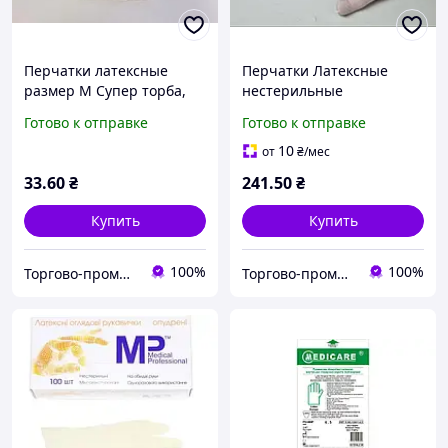
Перчатки латексные
Перчатки Латексные
размер M Супер торба,
нестерильные
плотные хозяйственные
текстурованые с пудрою
Готово к отправке
Готово к отправке
перчатки 10 шт (1 пачка)
TM Care365 "S" (1 пачка)
10
от
₴
/мес
33
.60
₴
241
.50
₴
Купить
Купить
100%
100%
Торгово-промышленная компания: Зав Маг Пром
Торгово-промышленная компания: Зав Маг Пром