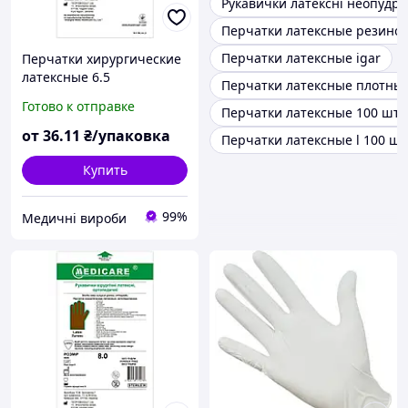
Рукавички латексні неопудре
Перчатки латексные резино
Перчатки латексные igar
Перчатки хирургические
латексные 6.5
Перчатки латексные плотны
стерильные,
Готово к отправке
Перчатки латексные 100 шту
текстурированные, без
пудры
от
36
.11
₴/упаковка
Перчатки латексные l 100 шт
Купить
99%
Медичні вироби