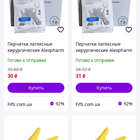
Перчатки латексные
Перчатки латексные
хирургические Alexpharm
хирургические Alexpharm
стерильные 1 пара
стерильные 1 пара
Готово к отправке
Готово к отправке
размер 8.0(1017335486)
размер 8.5(1017335486)
33
.60
₴
34
.72
₴
30
₴
31
₴
Купить
Купить
92%
92%
Fifti.com.ua
Fifti.com.ua