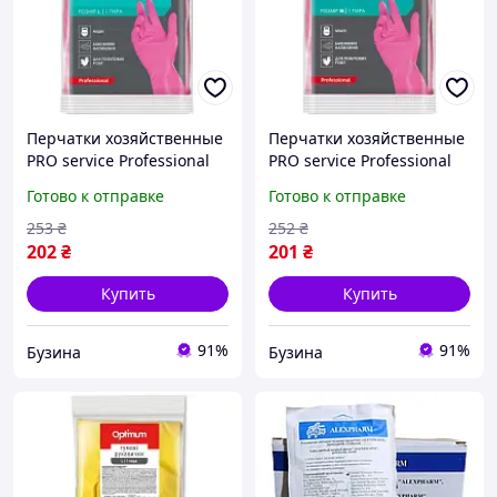
Перчатки хозяйственные
Перчатки хозяйственные
PRO service Professional
PRO service Professional
Латексные Розовые 1
Латексные Розовые 1
Готово к отправке
Готово к отправке
пара L 4823071628661
пара M 4823071628654
buzyna
buzyna
253
₴
252
₴
202
₴
201
₴
Купить
Купить
91%
91%
Бузина
Бузина