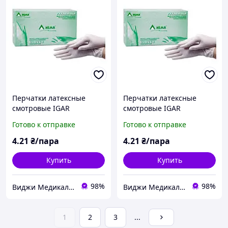
Перчатки латексные
Перчатки латексные
смотровые IGAR
смотровые IGAR
нестерильные
нестерильные
Готово к отправке
Готово к отправке
припудренные размер M
припудренные размер S
медицинские
медицинские
4
.21
₴/пара
4
.21
₴/пара
одноразовые, 1 пара (2
одноразовые, 1 пара (2
шт.)
шт.)
Купить
Купить
98%
98%
Виджи Медикал Украина - Интернет-магазин медицинских товаров
Виджи Медикал Украина - Интернет-магазин медицинских товаров
1
2
3
...