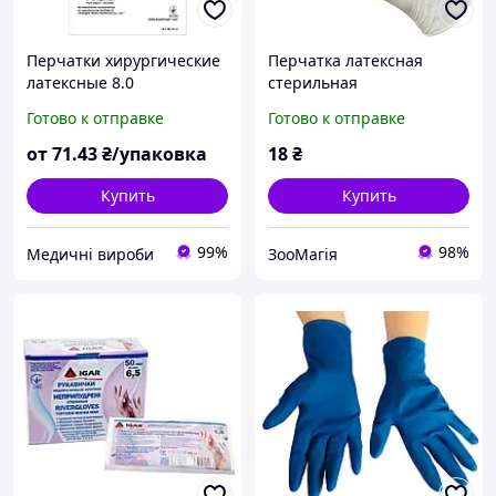
Перчатки хирургические
Перчатка латексная
латексные 8.0
стерильная
стерильные,
хирургическая
Готово к отправке
Готово к отправке
текстурированные, без
опудренная 1 пара
пудры
Soteria - № 8.5
от
71
.43
₴/упаковка
18
₴
Купить
Купить
99%
98%
Медичні вироби
ЗооМагія