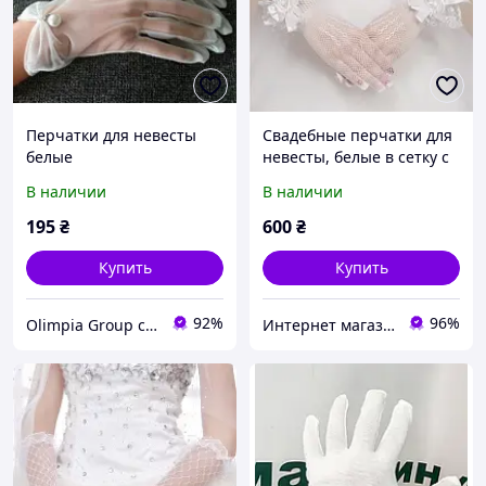
Перчатки для невесты
Свадебные перчатки для
белые
невесты, белые в сетку с
кружевом и бантиком.
В наличии
В наличии
195
₴
600
₴
Купить
Купить
92%
96%
Olimpia Group сувениры и бижутерия оптом
Интернет магазин "Elitmoda"