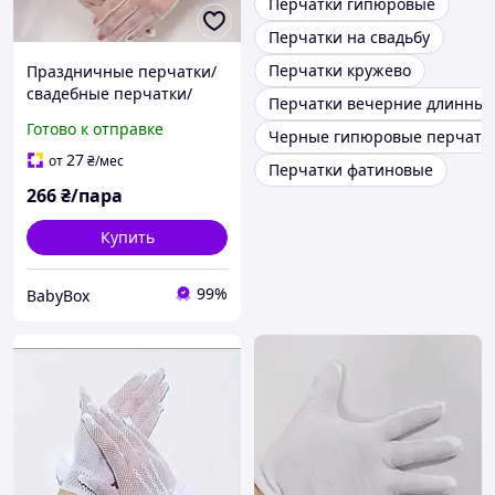
Перчатки гипюровые
Перчатки на свадьбу
Перчатки кружево
Праздничные перчатки/
свадебные перчатки/
Перчатки вечерние длинные
перчатки для невесты
Готово к отправке
Черные гипюровые перчатк
27
от
₴
/мес
Перчатки фатиновые
266
₴/пара
Купить
99%
BabyBox