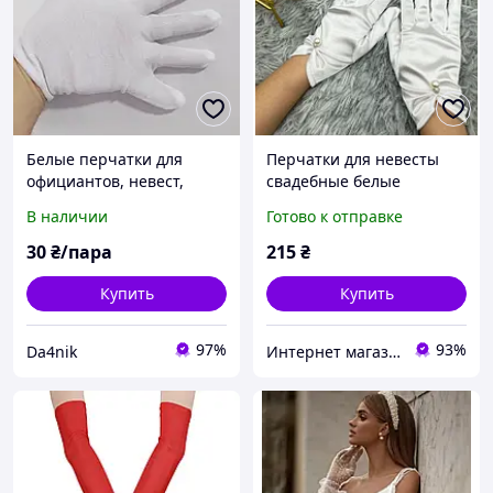
Белые перчатки для
Перчатки для невесты
официантов, невест,
свадебные белые
ювелиров. Размер "L"
В наличии
Готово к отправке
30
₴/пара
215
₴
Купить
Купить
97%
93%
Da4nik
Интернет магазин сувениров Старик Хоттабыч