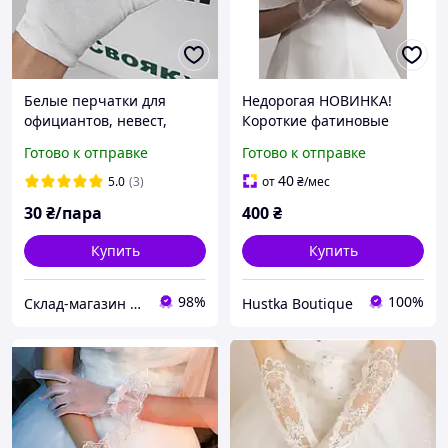
Белые перчатки для
Недорогая НОВИНКА!
официантов, невест,
Короткие фатиновые
ювелиров. Размер "L,М".
нарукавники с
Готово к отправке
Готово к отправке
жемчужиной |
Свадебные перчатки для
40
5.0
(3)
от
₴
/мес
невесты, фотосессии,
30
₴/пара
400
₴
храма и вечеринки
Купить
Купить
98%
100%
Склад-магазин " Свояк "
Hustka Boutique