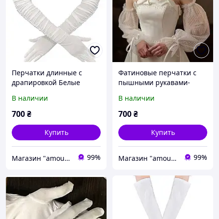
Перчатки длинные с
Фатиновые перчатки с
драпировкой Белые
пышными рукавами-
Удлиненные перчатки
буфами Молочные
В наличии
В наличии
для невесты Свадебные
Высокие перчатки для
длинные перчатки
невесты
700
₴
700
₴
Купить
Купить
99%
99%
Магазин "amourshop.net" (Амуршоп)
Магазин "amourshop.net" (Амуршоп)