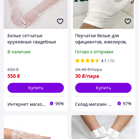
Белые сетчатые
Перчатки белые для
кружевные свадебные
официантов, ювелиров,
перчатки для невесты,
невест, парадные. Размер
В наличии
Готово к отправке
прозрачные до локтя,
М. Польша.
высота 38 см.
4.1
(10)
650
₴
34
.48
₴/пара
550
₴
30
₴/пара
Купить
Купить
96%
97%
Интернет магазин "Elitmoda"
Склад-магазин "Свояк Group".