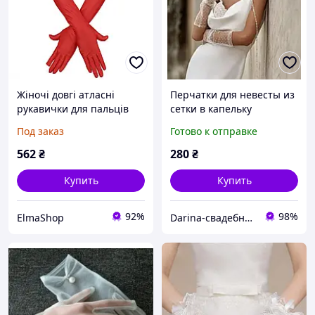
Жіночі довгі атласні
Перчатки для невесты из
рукавички для пальців
сетки в капельку
Опера танцювальні
Под заказ
Готово к отправке
рукавички для нареченої
вечірки еластичні
562
₴
280
₴
рукавички, червоний,
Купить
Купить
92%
98%
ElmaShop
Darina-свадебные аксессуары для невесты