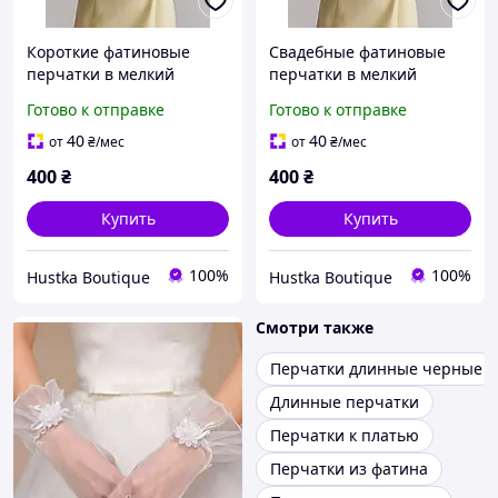
Короткие фатиновые
Свадебные фатиновые
перчатки в мелкий
перчатки в мелкий
горошек белые |
горошек белые |
Готово к отправке
Готово к отправке
Свадебные перчатки для
Красивые перчатки для
невесты, фотосессии и
невесты, фотосессии и
40
40
от
₴
/мес
от
₴
/мес
вечеринки
венчания
400
₴
400
₴
Купить
Купить
100%
100%
Hustka Boutique
Hustka Boutique
Смотри также
Перчатки длинные черные
Длинные перчатки
Перчатки к платью
Перчатки из фатина