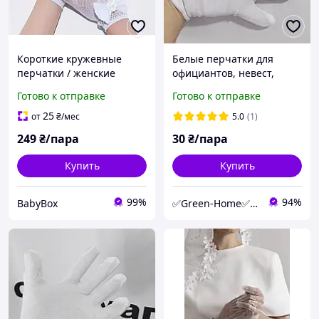
Короткие кружевные
Белые перчатки для
перчатки / женские
официантов, невест,
сетевые перчатки /
ювелиров. Размер "L"
Готово к отправке
Готово к отправке
свадебные перчатки для
невесты
25
от
₴
/мес
5.0
(1)
249
₴/пара
30
₴/пара
Купить
Купить
99%
94%
BabyBox
✅Green-Home✅Интернет-магазин для сада, дома и авто.