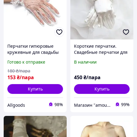
Перчатки гипюровые
Короткие перчатки.
кружевные для свадьбы
Свадебные перчатки для
вечеринок праздников
невесты
Готово к отправке
В наличии
ужина Белые
180
₴/пара
153
₴/пара
450
₴/пара
Купить
Купить
98%
99%
Allgoods
Магазин "amourshop.net" (Амуршоп)