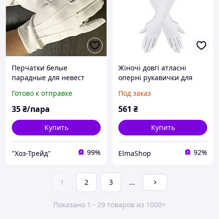
Перчатки белые
Жіночі довгі атласні
парадные для невест
оперні рукавички для
официантов выпускников
танцю для нареченої -
Готово к отправке
Под заказ
розтяжка, білі, розмір M
35
₴/пара
561
₴
Купить
Купить
99%
92%
"Хоз-Трейд"
ElmaShop
1
2
3
...
Показано 1 - 29 товаров из 1000+