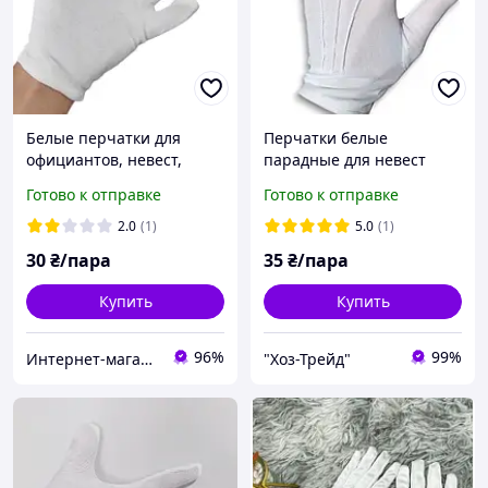
Белые перчатки для
Перчатки белые
официантов, невест,
парадные для невест
ювелиров. Размер "L,М"
официантов выпускников
Готово к отправке
Готово к отправке
2.0
(1)
5.0
(1)
30
₴/пара
35
₴/пара
Купить
Купить
96%
99%
Интернет-магазин "Mirdo" для дома, сада и авто.
"Хоз-Трейд"