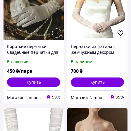
Короткие перчатки.
Перчатки из фатина с
Свадебные перчатки для
жемчужным декором
невесты
Белые Стильные
В наличии
В наличии
длинные перчатки для
невесты
450
₴/пара
700
₴
Купить
Купить
99%
99%
Магазин "amourshop.net" (Амуршоп)
Магазин "amourshop.net" (Амуршоп)