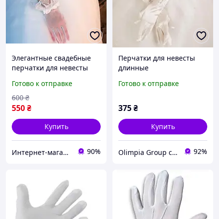
Элегантные свадебные
Перчатки для невесты
перчатки для невесты
длинные
молочного цвета
Готово к отправке
Готово к отправке
600
₴
550
₴
375
₴
Купить
Купить
90%
92%
Интернет-магазин "Кларисса"
Olimpia Group сувениры и бижутерия оптом