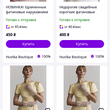
НОВИНКА! Удлиненные
Недорогие свадебные
фатиновые нарукавники
короткие фатиновые
с жемчугом и цветами |
нарукавники с
Готово к отправке
Готово к отправке
Роскошные свадебные
жемчужиной | Купить
перчатки для фотосессии,
перчатки для невесты,
45
40
от
₴
/мес
от
₴
/мес
невест
фотосессии, храма и
450
₴
400
₴
вечеринки
Купить
Купить
100%
100%
Hustka Boutique
Hustka Boutique