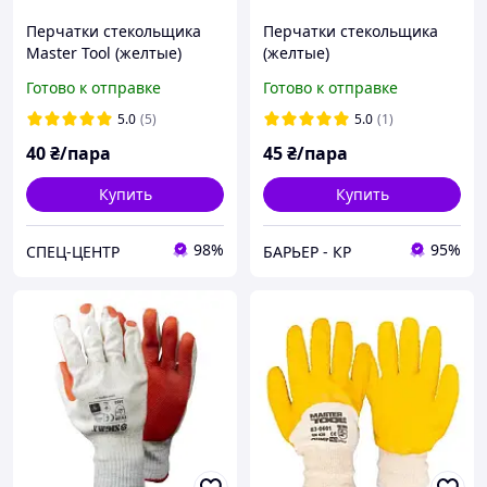
Перчатки стекольщика
Перчатки стекольщика
Master Tool (желтые)
(желтые)
Готово к отправке
Готово к отправке
5.0
(5)
5.0
(1)
40
₴/пара
45
₴/пара
Купить
Купить
98%
95%
СПЕЦ-ЦЕНТР
БАРЬЕР - КР