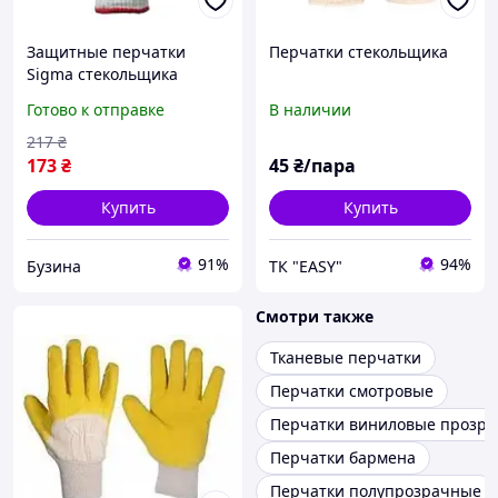
Защитные перчатки
Перчатки стекольщика
Sigma стекольщика
манжет 9445351 buzyna
Готово к отправке
В наличии
217
₴
173
₴
45
₴/пара
Купить
Купить
91%
94%
Бузина
ТК "EASY"
Смотри также
Тканевые перчатки
Перчатки смотровые
Перчатки виниловые прозр
Перчатки бармена
Перчатки полупрозрачные