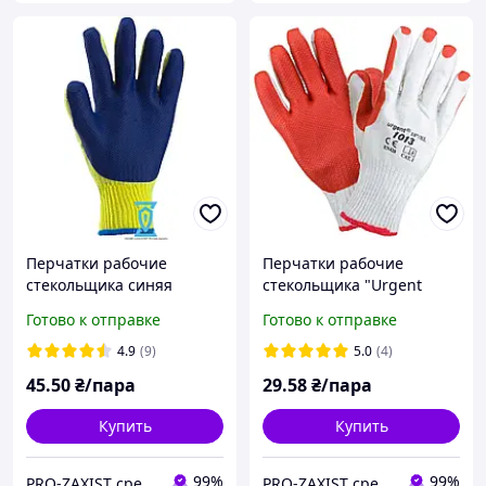
Перчатки рабочие
Перчатки рабочие
стекольщика синяя
стекольщика "Urgent
"Intertool SP-0003"
1013" (Польша)
Готово к отправке
Готово к отправке
4.9
(9)
5.0
(4)
45
.50
₴/пара
29
.58
₴/пара
Купить
Купить
99%
99%
PRO-ZAXIST средства защиты для профессионалов.
PRO-ZAXIST средства защиты для профессионалов.