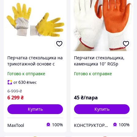
Перчатка стекольщика на
Перчатки стекольщика,
трикотажной основе с
каменщика 10" RGSp
покрытием 3/4 из
Польша
Готово к отправке
Готово к отправке
рифленого латекса, 10,5",
120 пар, желтая
630
от
₴
/мес
INTERTOOL SP-0002W
6 999
₴
6 299
₴
45
₴/пара
Купить
Купить
100%
100%
MaxTool
КОНСТРУКТОР онлайн-магазин