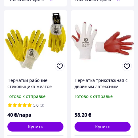
Перчатки рабочие
Перчатка трикотажная с
стекольщика желтое
двойным латексным
"Urgent 1011" (Польша)
покрытием красного
Готово к отправке
Готово к отправке
цвета, 10" INTERTOOL SP-
0004 (пара)
5.0
(3)
40
₴/пара
58
.20
₴
Купить
Купить