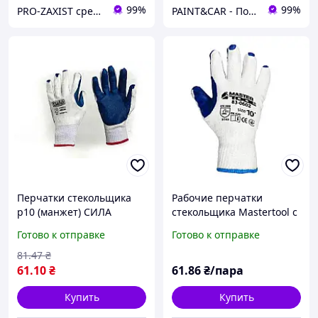
99%
99%
PRO-ZAXIST средства защиты для профессионалов.
PAINT&CAR - Подаруйте своїй машині крила
Перчатки стекольщика
Рабочие перчатки
р10 (манжет) СИЛА
стекольщика Mastertool с
облитой ладонью
Готово к отправке
Готово к отправке
81
.47
₴
61
.10
₴
61
.86
₴/пара
Купить
Купить