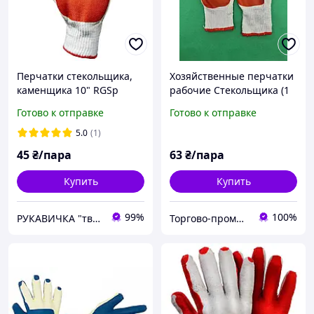
Перчатки стекольщика,
Хозяйственные перчатки
каменщика 10" RGSp
рабочие Стекольщика (1
Польша
пар)
Готово к отправке
Готово к отправке
5.0
(1)
45
₴/пара
63
₴/пара
Купить
Купить
99%
100%
РУКАВИЧКА "твоя будівельна скарбничка"
Торгово-промышленная компания: Зав Маг Пром