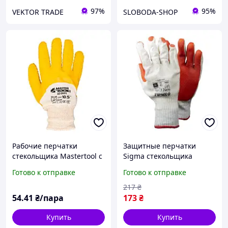
97%
95%
VEKTOR TRADE
SLOBODA-SHOP
Рабочие перчатки
Защитные перчатки
стекольщика Mastertool с
Sigma стекольщика
облитой ладонью желтые
манжет 9445351 newyork
Готово к отправке
Готово к отправке
217
₴
54
.41
₴/пара
173
₴
Купить
Купить