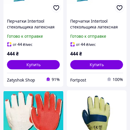
Перчатки Intertool
Перчатки Intertool
стекольщика латексная
стекольщика латексная
10" (синяя) (SP-0003) (6
10" (синяя) (SP-0003) (6
Готово к отправке
Готово к отправке
шт.)
шт.)
44
44
от
₴
/мес
от
₴
/мес
444
₴
444
₴
Купить
Купить
91%
100%
Zatyshok Shop
Fortpost