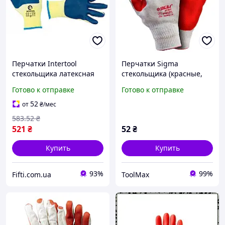
Перчатки Intertool
Перчатки Sigma
стекольщика латексная
стекольщика (красные,
10" (синяя) (6 шт.)
манжет)
Готово к отправке
Готово к отправке
(82438384)
52
от
₴
/мес
583
.52
₴
521
₴
52
₴
Купить
Купить
93%
99%
Fifti.com.ua
ToolMax