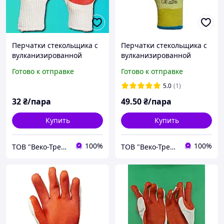
Перчатки стекольщика с
Перчатки стекольщика с
вулканизированной
вулканизированной
резиной
резиной BLUETOOLS
Готово к отправке
Готово к отправке
EXPERT
5.0
(1)
32
₴/пара
49
.50
₴/пара
Купить
Купить
100%
100%
ТОВ "Веко-Трейд"
ТОВ "Веко-Трейд"