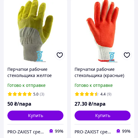
Перчатки рабочие
Перчатки рабочие
стекольщика желтое
стекольщика (красные)
(Intertool SP-0002)
Готово к отправке
Готово к отправке
5.0
(3)
4.4
(9)
50
₴/пара
27
.30
₴/пара
Купить
Купить
99%
99%
PRO-ZAXIST средства защиты для профессионалов.
PRO-ZAXIST средства защиты для профессионалов.