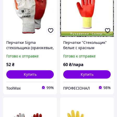
Перчатки Sigma
Перчатки "Стекольщик"
стекольщика (оранжевые,
белые с красным
манжет)
латексным покрытием
Готово к отправке
Готово к отправке
"SEVEN"
52
₴
60
₴/пара
Купить
Купить
99%
98%
ToolMax
ПРОФЕСІОНАЛ