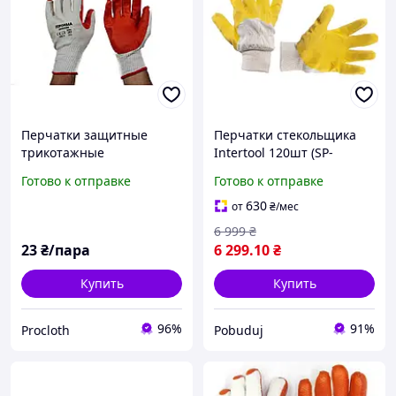
Перчатки защитные
Перчатки стекольщика
трикотажные
Intertool 120шт (SP-
стекольщика и
0002W)
Готово к отправке
Готово к отправке
брусчатщика UA-range из
высококачественного
630
от
₴
/мес
материала
6 999
₴
23
₴/пара
6 299
.10
₴
Купить
Купить
96%
91%
Procloth
Pobuduj