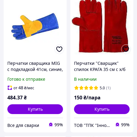
Перчатки сварщика MIG
Перчатки "Сварщик"
с подкладкой 41см, синие,
спилок КРАГА 35 см с х/б
усиленные, кевларова
подкладкой
Готово к отправке
В наличии
нить, размер 11, 8121
BLUE
48
от
₴
/мес
5.0
(1)
484
.37
₴
150
₴/пара
Купить
Купить
99%
99%
Все для сварки
ТОВ "ТПК "Інноваційні Промислові Технології"