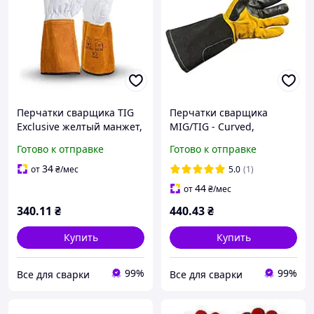
Перчатки сварщика TIG
Перчатки сварщика
Exclusive желтый манжет,
MIG/TIG - Curved,
из высококачественной
WELDPROSTAR,
Готово к отправке
Готово к отправке
лицевой кожи, размер 7,
(0700005040) с
сшитые кевларовой
подкладкой из флиса,
34
от
₴
/мес
5.0
(1)
нитью, 35см, High
усиленные, размер10,
44
от
₴
/мес
сшитые кевлар, 35см.
340
.11
₴
440
.43
₴
Купить
Купить
99%
99%
Все для сварки
Все для сварки