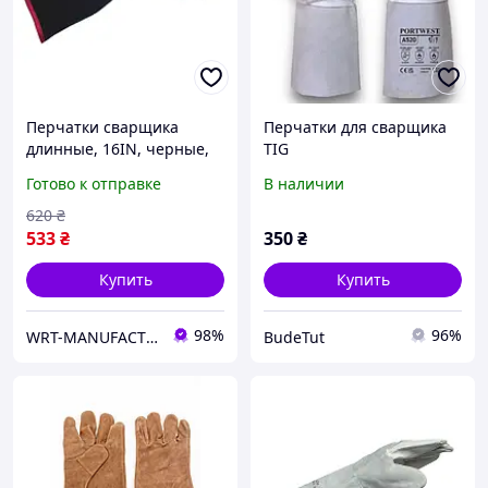
Перчатки сварщика
Перчатки для сварщика
длинные, 16IN, черные,
TIG
кожа, пара, р.10 WURTH (
Готово к отправке
В наличии
арт. 0984310002 )
620
₴
533
₴
350
₴
Купить
Купить
98%
96%
WRT-MANUFACTURING
BudeTut