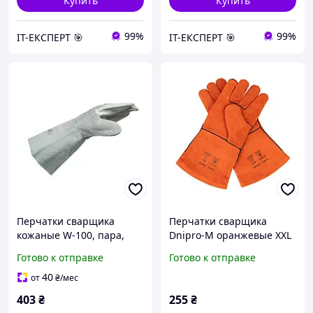
Купить
Купить
99%
99%
ІТ-ЕКСПЕРТ 🎯
ІТ-ЕКСПЕРТ 🎯
Перчатки сварщика
Перчатки сварщика
кожаные W-100, пара,
Dnipro-M оранжевые XXL
размер 10 (5350050010)
Готово к отправке
Готово к отправке
40
от
₴
/мес
403
₴
255
₴