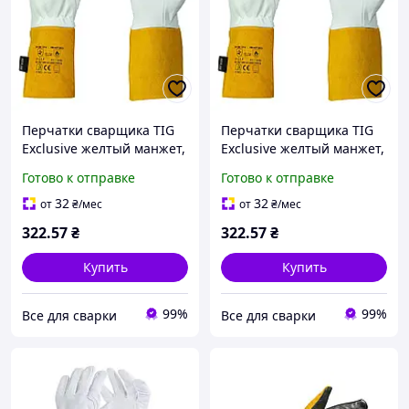
Перчатки сварщика TIG
Перчатки сварщика TIG
Exclusive желтый манжет,
Exclusive желтый манжет,
из высококачественной
из высококачественной
Готово к отправке
Готово к отправке
лицевой кожи, размер 9,
лицевой кожи, размер 10,
сшитые кевларовой
сшитые кевларовой
32
32
от
₴
/мес
от
₴
/мес
нитью, 35см, High
нитью, 35см, High
322
.57
₴
322
.57
₴
Купить
Купить
99%
99%
Все для сварки
Все для сварки