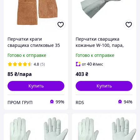
Перчатки краги
Перчатки сварщика
сварщика спилковые 35
кожаные W-100, пара,
см
размер 10 (5350050010)
Готово к отправке
Готово к отправке
40
4.8
(5)
от
₴
/мес
85
₴/пара
403
₴
Купить
Купить
99%
94%
ПРОМ ГРУП
RDS