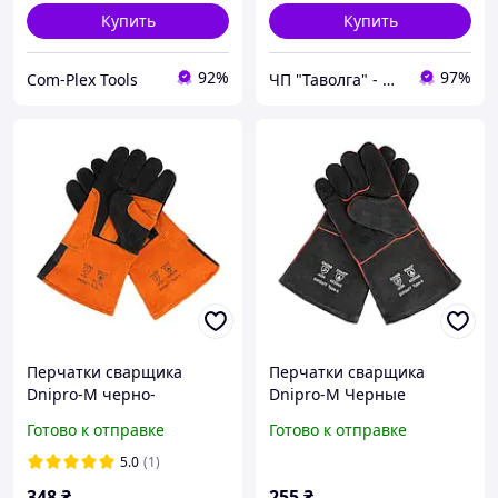
Купить
Купить
92%
97%
Com-Plex Tools
ЧП "Таволга" - магазин запчастей и инструментов
Перчатки сварщика
Перчатки сварщика
Dnipro-M черно-
Dnipro-M Черные
оранжевые, усиленные с
Готово к отправке
Готово к отправке
подкладкой
5.0
(1)
348
₴
255
₴