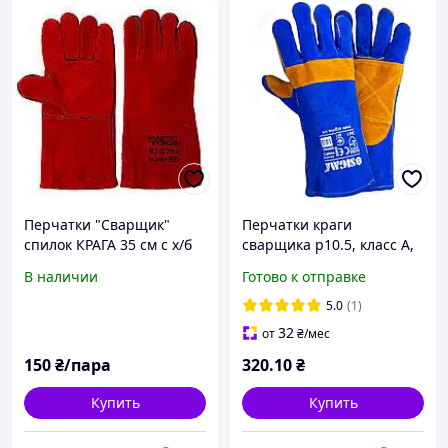
Перчатки "Сварщик"
Перчатки краги
спилок КРАГА 35 см с х/б
сварщика р10.5, класс А,
подкладкой
длина 35см (сине-желтые)
В наличии
Готово к отправке
SIGMA (9449321)
5.0
(1)
32
от
₴
/мес
150
₴/пара
320
.10
₴
Купить
Купить