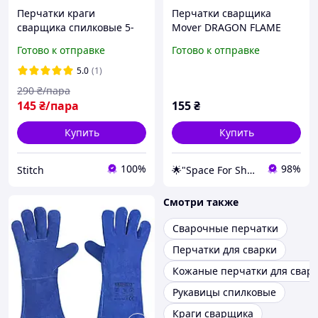
Перчатки краги
Перчатки сварщика
сварщика спилковые 5-
Mover DRAGON FLAME
палые с подкладкой 11
р.11. Краги
Готово к отправке
Готово к отправке
размера Защитные
сварочные краги
5.0
(1)
красные Строительные
290
₴/пара
перчатки
145
₴/пара
155
₴
Купить
Купить
100%
98%
Stitch
🌟"Space For Shop" Интернет-магазин
Смотри также
Сварочные перчатки
Перчатки для сварки
Кожаные перчатки для свар
Рукавицы спилковые
Краги сварщика