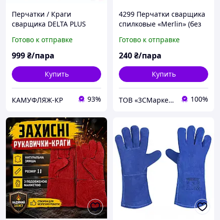
Перчатки / Краги
4299 Перчатки сварщика
сварщика DELTA PLUS
спилковые «Merlin» (без
TERK400
подкладки)
Готово к отправке
Готово к отправке
999
₴/пара
240
₴/пара
Купить
Купить
93%
100%
КАМУФЛЯЖ-КР
ТОВ «3СМаркет»