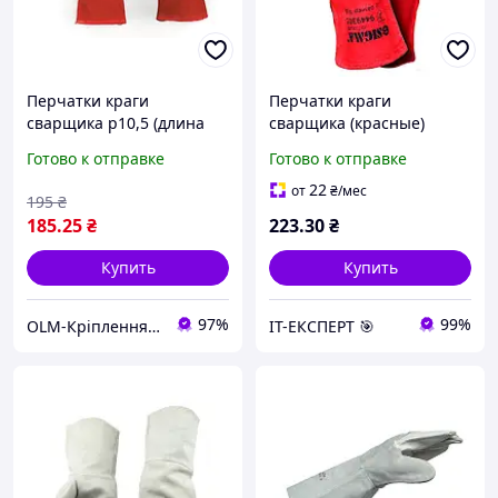
Перчатки краги
Перчатки краги
сварщика р10,5 (длина
сварщика (красные)
35см) (красные) СИЛА
SIGMA (9449301)
Готово к отправке
Готово к отправке
22
от
₴
/мес
195
₴
185
.25
₴
223
.30
₴
Купить
Купить
97%
99%
OLM-Кріплення-експерт
ІТ-ЕКСПЕРТ 🎯