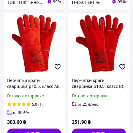
99%
99%
ТОВ "ТПК "Інноваційні Промислові Технології"
ІТ-ЕКСПЕРТ 🎯
Перчатки краги
Перчатки краги
сварщика р10.5, класс АВ,
сварщика р10.5, класс ВС,
длина 35см (красные)
длина 35см (красные)
Готово к отправке
Готово к отправке
SIGMA (9449341)
SIGMA (9449361)
25
5.0
(1)
от
₴
/мес
30
от
₴
/мес
303
.60
₴
251
.90
₴