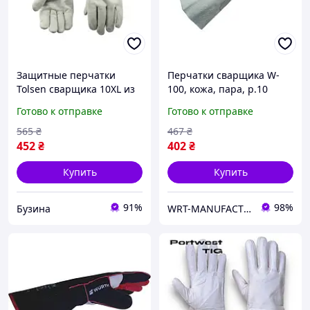
Защитные перчатки
Перчатки сварщика W-
Tolsen сварщика 10XL из
100, кожа, пара, р.10
кожи для защиты рук
WURTH ( арт. 5350050010 )
Готово к отправке
Готово к отправке
buzyna
565
₴
467
₴
452
₴
402
₴
Купить
Купить
91%
98%
Бузина
WRT-MANUFACTURING