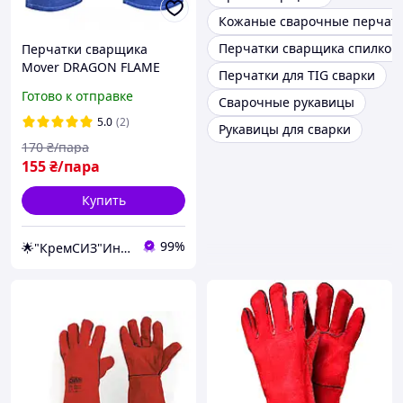
Кожаные сварочные перчат
Перчатки сварщика спилков
Перчатки сварщика
Mover DRAGON FLAME
Перчатки для TIG сварки
р.11. Краги
Готово к отправке
Сварочные рукавицы
5.0
(2)
Рукавицы для сварки
170
₴/пара
155
₴/пара
Купить
99%
🌟"КремСИЗ"Интернет-магазин