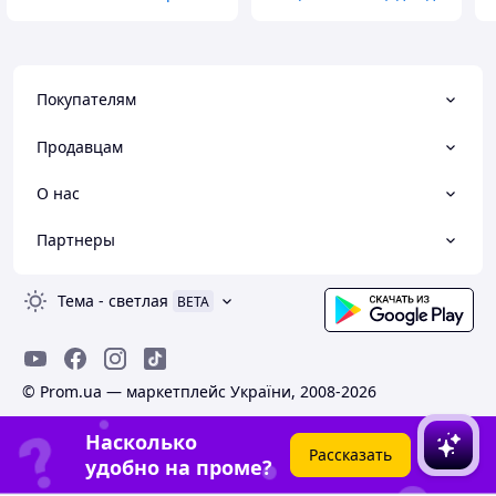
Покупателям
Продавцам
О нас
Партнеры
Тема
-
светлая
BETA
© Prom.ua — маркетплейс України, 2008-2026
Насколько
Рассказать
удобно на проме?