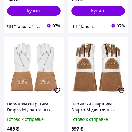
Купить
Купить
97%
97%
ЧП "Таволга" - магазин запчастей и инструментов
ЧП "Таволга" - магазин запчастей и инструментов
Перчатки сварщика
Перчатки сварщика
Dnipro-M для точных
Dnipro-M для точных
работ
работ, усиленные с
Готово к отправке
Готово к отправке
подкладкой
465
₴
597
₴